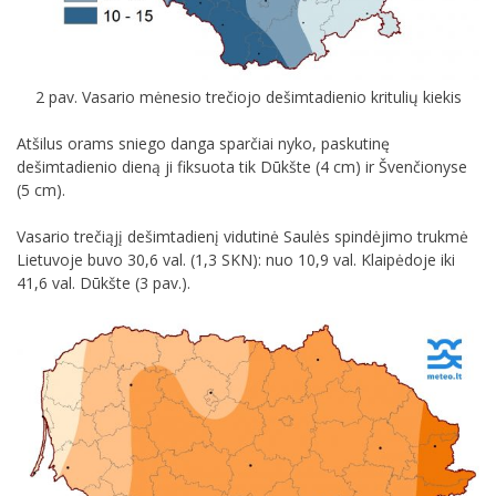
2 pav. Vasario mėnesio trečiojo dešimtadienio kritulių kiekis
Atšilus orams sniego danga sparčiai nyko, paskutinę
dešimtadienio dieną ji fiksuota tik Dūkšte (4 cm) ir Švenčionyse
(5 cm).
Vasario trečiąjį dešimtadienį vidutinė Saulės spindėjimo trukmė
Lietuvoje buvo 30,6 val. (1,3 SKN): nuo 10,9 val. Klaipėdoje iki
41,6 val. Dūkšte (3 pav.).