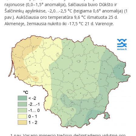
rajonuose (0,0–1,5° anomalija), šalčiausia buvo Dūkšto ir
Šalčininkų apylinkėse, -2,0…-2,5 °C (teigiama 0,6° anomalija) (1
pav.). Aukščiausia oro temperatūra 9,6 °C išmatuota 25 d.
Akmenėje, žemiausia nukrito iki -17,5 °C 21 d. Varėnoje.
1 pav. Vasario mėnesio trečiojo dešimtadienio vidutinė oro