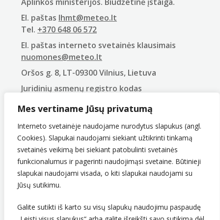
Aplinkos ministerijos. Biudžetinė įstaiga.
El. paštas
lhmt@meteo.lt
Tel.
+370 648 06 572
El. paštas interneto svetainės klausimais
nuomones@meteo.lt
Oršos g. 8, LT-09300 Vilnius, Lietuva
Juridinių asmenų registro kodas
290743240
Mes vertiname Jūsų privatumą
PVM mokėtojo kodas
LT907432416
Interneto svetainėje naudojame nurodytus slapukus (angl.
Cookies). Slapukai naudojami siekiant užtikrinti tinkamą
svetainės veikimą bei siekiant patobulinti svetainės
funkcionalumus ir pagerinti naudojimąsi svetaine. Būtinieji
slapukai naudojami visada, o kiti slapukai naudojami su
Jūsų sutikimu.
Galite sutikti iš karto su visų slapukų naudojimu paspaudę
„Leisti visus slapukus“ arba galite išreikšti savo sutikimą dėl