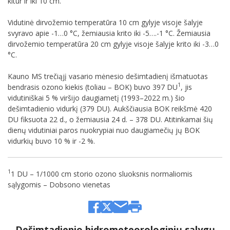
kitur ir iki 10 cm.
Vidutinė dirvožemio temperatūra 10 cm gylyje visoje šalyje
svyravo apie -1…0 °C, žemiausia krito iki -5….-1 °C. Žemiausia
dirvožemio temperatūra 20 cm gylyje visoje šalyje krito iki -3…0
°C.
Kauno MS trečiąjį vasario mėnesio dešimtadienį išmatuotas
1
bendrasis ozono kiekis (toliau – BOK) buvo 397 DU
, jis
vidutiniškai 5 % viršijo daugiametį (1993–2022 m.) šio
dešimtadienio vidurkį (379 DU). Aukščiausia BOK reikšmė 420
DU fiksuota 22 d., o žemiausia 24 d. – 378 DU. Atitinkamai šių
dienų vidutiniai paros nuokrypiai nuo daugiamečių jų BOK
vidurkių buvo 10 % ir -2 %.
1
1 DU – 1/1000 cm storio ozono sluoksnis normaliomis
sąlygomis – Dobsono vienetas
Dešimtadienio hidrometeorologinių sąlygų