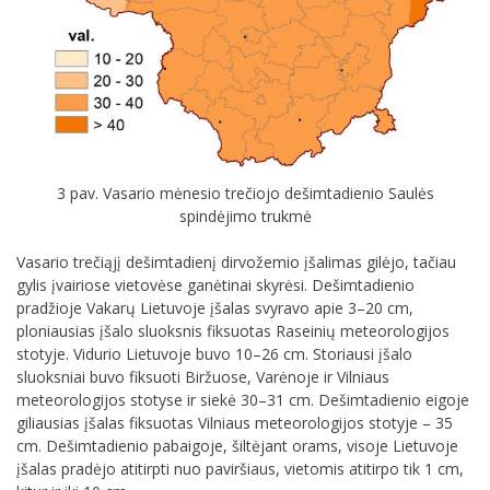
3 pav. Vasario mėnesio trečiojo dešimtadienio Saulės
spindėjimo trukmė
Vasario trečiąjį dešimtadienį dirvožemio įšalimas gilėjo, tačiau
gylis įvairiose vietovėse ganėtinai skyrėsi. Dešimtadienio
pradžioje Vakarų Lietuvoje įšalas svyravo apie 3–20 cm,
ploniausias įšalo sluoksnis fiksuotas Raseinių meteorologijos
stotyje. Vidurio Lietuvoje buvo 10–26 cm. Storiausi įšalo
sluoksniai buvo fiksuoti Biržuose, Varėnoje ir Vilniaus
meteorologijos stotyse ir siekė 30–31 cm. Dešimtadienio eigoje
giliausias įšalas fiksuotas Vilniaus meteorologijos stotyje – 35
cm. Dešimtadienio pabaigoje, šiltėjant orams, visoje Lietuvoje
įšalas pradėjo atitirpti nuo paviršiaus, vietomis atitirpo tik 1 cm,