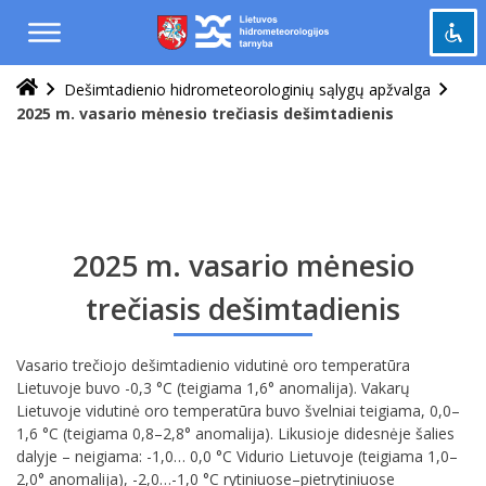
Praleisti
ir
pereiti
į
Dešimtadienio hidrometeorologinių sąlygų apžvalga
Pažymėti antraštes
turinį
title
2025 m. vasario mėnesio trečiasis dešimtadienis
Tolinti
zoom_out
Priartinti
zoom_in
Sumažinti šriftą
remove_circle_outline
Padidinti šriftą
add_circle_outline
2025 m. vasario mėnesio
Šviesus kontrastas
brightness_high
trečiasis dešimtadienis
Tamsus kontrastas
brightness_low
Vasario trečiojo dešimtadienio vidutinė oro temperatūra
Grąžinti
cached
Lietuvoje buvo -0,3 °C (teigiama 1,6° anomalija). Vakarų
viską
Lietuvoje vidutinė oro temperatūra buvo švelniai teigiama, 0,0–
į
1,6 °C (teigiama 0,8–2,8° anomalija). Likusioje didesnėje šalies
pradinę
dalyje – neigiama: -1,0… 0,0 °C Vidurio Lietuvoje (teigiama 1,0–
būseną
2,0° anomalija), -2,0…-1,0 °C rytiniuose–pietrytiniuose