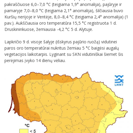
pakraščiuose 6,0–7,0 °C (teigiama 1,9° anomalija), pajūryje ir
pamaryje 7,0–8,0 °C (teigiama 2,1° anomalija), šilčiausia buvo
Kuršių nerijoje ir Ventėje, 8,0–8,4 °C (teigiama 2,4° anomalija) (1
pav.). Aukščiausia oro temperatūra 15,5 °C registruota 1 d.
Druskininkuose, žemiausia -4,2 °C 5 d. Alytuje.
Lapkričio 9 d. visoje šalyje (išskyrus pajūrio ruožą) vidutinei
paros oro temperatūrai nukritus žemiau 5 °C baigėsi augalų
vegetacijos laikotarpis. Lyginant su SKN vidutiniškai šiemet šis
perėjimas įvyko 14 dienų vėliau.