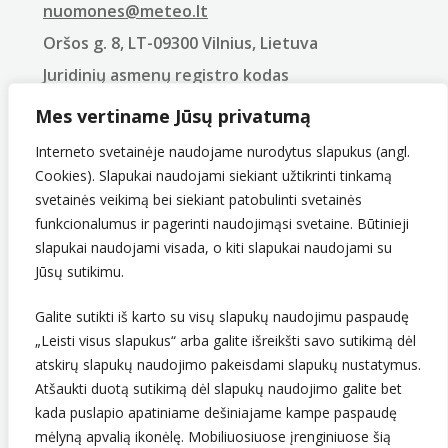
nuomones@meteo.lt
Oršos g. 8, LT-09300 Vilnius, Lietuva
Juridinių asmenų registro kodas
290743240
Mes vertiname Jūsų privatumą
PVM mokėtojo kodas
LT907432416
Interneto svetainėje naudojame nurodytus slapukus (angl.
Cookies). Slapukai naudojami siekiant užtikrinti tinkamą
svetainės veikimą bei siekiant patobulinti svetainės
funkcionalumus ir pagerinti naudojimąsi svetaine. Būtinieji
slapukai naudojami visada, o kiti slapukai naudojami su
Jūsų sutikimu.
Galite sutikti iš karto su visų slapukų naudojimu paspaudę
„Leisti visus slapukus“ arba galite išreikšti savo sutikimą dėl
Sekite mus
atskirų slapukų naudojimo pakeisdami slapukų nustatymus.
Atšaukti duotą sutikimą dėl slapukų naudojimo galite bet
kada puslapio apatiniame dešiniajame kampe paspaudę
mėlyną apvalią ikonėlę. Mobiliuosiuose įrenginiuose šią