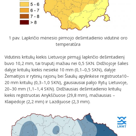
1 pav. Lapkričio mėnesio pirmojo dešimtadienio vidutinė oro
temperatūra
Vidutinis kritulių kiekis Lietuvoje pirmąjį lapkričio dešimtadienį
buvo 10,2 mm, tai truputį mažiau nei 0,5 SKN. Didžiojoje šalies
dalyje kritulių kiekis nesiekė 10 mm (0,1–0,5 SKN), dalyje
Žemaitijos ir rytinių rajonų bei Šiaulių apylinkėse registruota10–
20 mm kritulių (0,3–1,0 SKN), gausiausiai palijo Rytų Lietuvoje,
20–30 mm (1,1–1,4 SKN). Didžiausias dešimtadienio kritulių
kiekis registruotas Anykščiuose (29,8 mm), mažiausias –
Klaipėdoje (2,2 mm) ir Lazdijuose (2,3 mm).