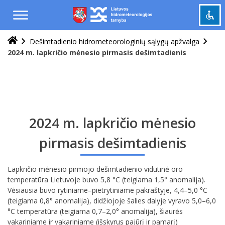
Praleisti
ir
pereiti
į
Dešimtadienio hidrometeorologinių sąlygų apžvalga
Pažymėti antraštes
turinį
title
2024 m. lapkričio mėnesio pirmasis dešimtadienis
Tolinti
zoom_out
Priartinti
zoom_in
Sumažinti šriftą
remove_circle_outline
Padidinti šriftą
add_circle_outline
2024 m. lapkričio mėnesio
Šviesus kontrastas
brightness_high
pirmasis dešimtadienis
Tamsus kontrastas
brightness_low
Lapkričio mėnesio pirmojo dešimtadienio vidutinė oro
Grąžinti
cached
temperatūra Lietuvoje buvo 5,8 °C (teigiama 1,5° anomalija).
viską
Vėsiausia buvo rytiniame–pietrytiniame pakraštyje, 4,4–5,0 °C
į
(teigiama 0,8° anomalija), didžiojoje šalies dalyje vyravo 5,0–6,0
pradinę
°C temperatūra (teigiama 0,7–2,0° anomalija), šiaurės
būseną
vakariniame ir vakariniame (išskyrus pajūrį ir pamarį)