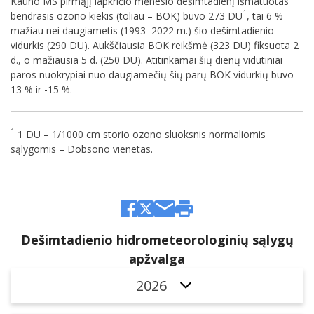
Kauno MS pirmąjį lapkričio mėnesio dešimtadienį išmatuotas
1
bendrasis ozono kiekis (toliau – BOK) buvo 273 DU
, tai 6 %
mažiau nei daugiametis (1993–2022 m.) šio dešimtadienio
vidurkis (290 DU). Aukščiausia BOK reikšmė (323 DU) fiksuota 2
d., o mažiausia 5 d. (250 DU). Atitinkamai šių dienų vidutiniai
paros nuokrypiai nuo daugiamečių šių parų BOK vidurkių buvo
13 % ir -15 %.
1
1 DU – 1/1000 cm storio ozono sluoksnis normaliomis
sąlygomis – Dobsono vienetas.
Dešimtadienio hidrometeorologinių sąlygų
apžvalga
2026