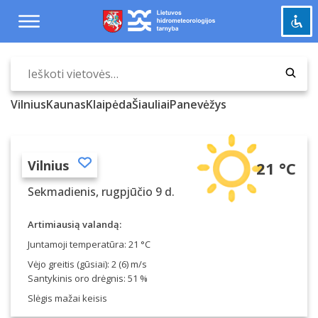
Praleisti
ir
pereiti
į
Pažymėti antraštes
turinį
title
Tolinti
zoom_out
Vilnius
Kaunas
Klaipėda
Šiauliai
Panevėžys
Priartinti
zoom_in
Sumažinti šriftą
remove_circle_outline
Padidinti šriftą
Vilnius
add_circle_outline
21 °C
Šviesus kontrastas
brightness_high
Sekmadienis, rugpjūčio 9 d.
Tamsus kontrastas
brightness_low
Artimiausią valandą:
Grąžinti
cached
Juntamoji temperatūra: 21 °C
viską
Vėjo greitis (gūsiai): 2 (6) m/s
į
Santykinis oro drėgnis: 51 %
pradinę
Slėgis mažai keisis
būseną