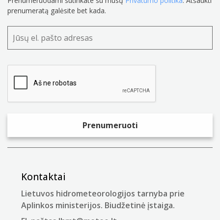
Prenumeruodami sutinkate su mūsų
Privatumo politika
. Atšaukti
prenumeratą galėsite bet kada.
Kontaktai
Lietuvos hidrometeorologijos tarnyba prie
Aplinkos ministerijos. Biudžetinė įstaiga.