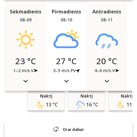
Tr
Sekmadienis
Pirmadienis
Antradienis
08-09
08-10
08-11
23 °C
27 °C
20 °C
2
1–2 m/s V
3–5 m/s PV
4–6 m/s V
Naktį
Naktį
Naktį
13 °C
16 °C
11 °
Orai dabar