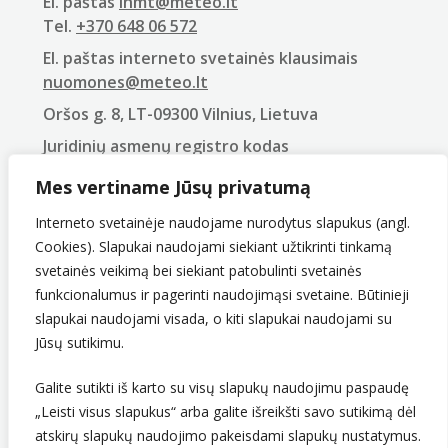
El. paštas
lhmt@meteo.lt
Tel.
+370 648 06 572
El. paštas interneto svetainės klausimais
nuomones@meteo.lt
Oršos g. 8, LT-09300 Vilnius, Lietuva
Juridinių asmenų registro kodas
290743240
Mes vertiname Jūsų privatumą
PVM mokėtojo kodas
LT907432416
Interneto svetainėje naudojame nurodytus slapukus (angl.
Cookies). Slapukai naudojami siekiant užtikrinti tinkamą
svetainės veikimą bei siekiant patobulinti svetainės
funkcionalumus ir pagerinti naudojimąsi svetaine. Būtinieji
slapukai naudojami visada, o kiti slapukai naudojami su
Jūsų sutikimu.
Galite sutikti iš karto su visų slapukų naudojimu paspaudę
„Leisti visus slapukus“ arba galite išreikšti savo sutikimą dėl
Sekite mus
atskirų slapukų naudojimo pakeisdami slapukų nustatymus.