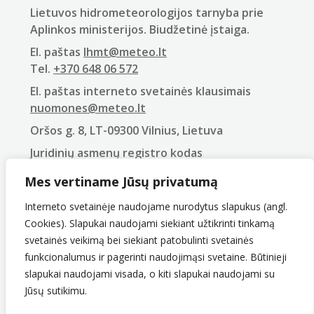
Lietuvos hidrometeorologijos tarnyba prie
Aplinkos ministerijos. Biudžetinė įstaiga.
El. paštas
lhmt@meteo.lt
Tel.
+370 648 06 572
El. paštas interneto svetainės klausimais
nuomones@meteo.lt
Oršos g. 8, LT-09300 Vilnius, Lietuva
Juridinių asmenų registro kodas
290743240
Mes vertiname Jūsų privatumą
PVM mokėtojo kodas
LT907432416
Interneto svetainėje naudojame nurodytus slapukus (angl.
Cookies). Slapukai naudojami siekiant užtikrinti tinkamą
svetainės veikimą bei siekiant patobulinti svetainės
funkcionalumus ir pagerinti naudojimąsi svetaine. Būtinieji
slapukai naudojami visada, o kiti slapukai naudojami su
Jūsų sutikimu.