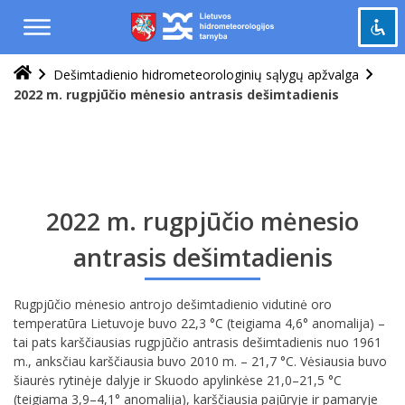
Praleisti
ir
pereiti
į
Dešimtadienio hidrometeorologinių sąlygų apžvalga
Pažymėti antraštes
turinį
title
2022 m. rugpjūčio mėnesio antrasis dešimtadienis
Tolinti
zoom_out
Priartinti
zoom_in
Sumažinti šriftą
remove_circle_outline
Padidinti šriftą
add_circle_outline
2022 m. rugpjūčio mėnesio
Šviesus kontrastas
brightness_high
antrasis dešimtadienis
Tamsus kontrastas
brightness_low
Rugpjūčio mėnesio antrojo dešimtadienio vidutinė oro
Grąžinti
cached
temperatūra Lietuvoje buvo 22,3 °C (teigiama 4,6° anomalija) –
viską
tai pats karščiausias rugpjūčio antrasis dešimtadienis nuo 1961
į
m., anksčiau karščiausia buvo 2010 m. – 21,7 °C. Vėsiausia buvo
pradinę
šiaurės rytinėje dalyje ir Skuodo apylinkėse 21,0–21,5 °C
būseną
(teigiama 3,9–4,1° anomalija), karščiausia pajūryje ir pamaryje