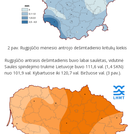
2 pav. Rugpjūčio mėnesio antrojo dešimtadienio kritulių kiekis
Rugpjūčio antrasis dešimtadienis buvo labai saulėtas, vidutinė
Saulės spindėjimo trukmė Lietuvoje buvo 111,6 val. (1,4 SKN):
nuo 101,9 val. Kybartuose iki 120,7 val. Biržuose val. (3 pav.).