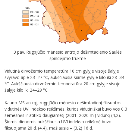
3 pav. Rugpjūčio mėnesio antrojo dešimtadienio Saulės
spindėjimo trukmė
Vidutinė dirvožemio temperatūra 10 cm gylyje visoje šalyje
svyravo apie 23–27 °C, aukščiausia šiame gylyje kilo iki 28–34
°C. Aukščiausia dirvožemio temperatūra 20 cm gylyje visoje
šalyje kilo iki 24–29 °C.
Kauno MS antrąjį rugpjūčio mėnesio dešimtadienį fiksuotos
vidutinės UVI indekso reikšmės, kurios vidutiniškai buvo vos 0,3
žemesnės ir atitiko daugiametį (2001–2020 m.) vidurkį (4,2).
Šiomis dienomis aukščiausia UVI indekso reikšmė buvo
fiksuojama 20 d. (4,4), mažiausia – (3,2) 16 d.