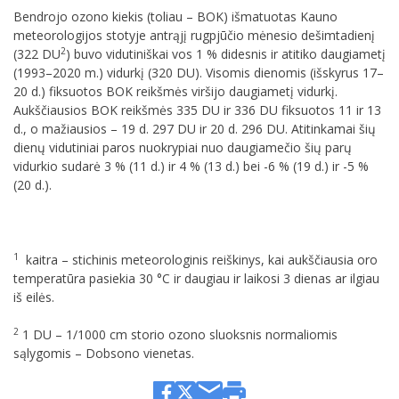
Bendrojo ozono kiekis (toliau – BOK) išmatuotas Kauno
meteorologijos stotyje antrąjį rugpjūčio mėnesio dešimtadienį
2
(322 DU
) buvo vidutiniškai vos 1 % didesnis ir atitiko daugiametį
(1993–2020 m.) vidurkį (320 DU). Visomis dienomis (išskyrus 17–
20 d.) fiksuotos BOK reikšmės viršijo daugiametį vidurkį.
Aukščiausios BOK reikšmės 335 DU ir 336 DU fiksuotos 11 ir 13
d., o mažiausios – 19 d. 297 DU ir 20 d. 296 DU. Atitinkamai šių
dienų vidutiniai paros nuokrypiai nuo daugiamečio šių parų
vidurkio sudarė 3 % (11 d.) ir 4 % (13 d.) bei -6 % (19 d.) ir -5 %
(20 d.).
1
kaitra –­ stichinis meteorologinis reiškinys, kai aukščiausia oro
temperatūra pasiekia 30 °C ir daugiau ir laikosi 3 dienas ar ilgiau
iš eilės.
2
1 DU – 1/1000 cm storio ozono sluoksnis normaliomis
sąlygomis – Dobsono vienetas.