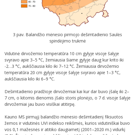
3 pav. Balandžio mėnesio pirmojo dešimtadienio Saulės
spindėjimo trukmė
Vidutinė dirvožemio temperatūra 10 cm gylyje visoje šalyje
svyravo apie 3–5 °C, žemiausia šiame gylyje daug kur krito iki
-2…3 °C, aukščiausia kilo iki 7–12 °C. Žemiausia dirvožemio
temperatūra 20 cm gylyje visoje šalyje svyravo apie 1–3 °C,
aukščiausia kilo iki 6–9 °C.
Dešimtadienio pradžioje dirvožemiai kai kur dar buvo įšalę iki 2–
7 cm, o kitomis dienomis įšalo storis plonėjo, o 7 d. visoje šalyje
dirvožemiai jau buvo visiškai atitirpę.
Kauno MS pirmąjį balandžio mėnesio dešimtadienį fiksuotos
žemos ir vidutinės UVI indekso reikšmės, kurios vidutiniškai buvo
vos 0,1 mažesnės ir atitiko daugiametį (2001–2020 m.) vidurkį