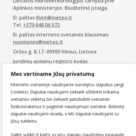
Lietuvos hidrometeorologijos tarnyba prie
Aplinkos ministerijos. Biudžetinė įstaiga.
El. paštas
lhmt@meteo.lt
Tel.
+370 648 06 572
El. paštas interneto svetainės klausimais
nuomones@meteo.lt
Oršos g. 8, LT-09300 Vilnius, Lietuva
Juridinių asmenų registro kodas
290743240
Mes vertiname Jūsų privatumą
PVM mokėtojo kodas
LT907432416
Interneto svetainėje naudojame nurodytus slapukus (angl.
Cookies). Slapukai naudojami siekiant užtikrinti tinkamą
svetainės veikimą bei siekiant patobulinti svetainės
funkcionalumus ir pagerinti naudojimąsi svetaine. Būtinieji
slapukai naudojami visada, o kiti slapukai naudojami su
Jūsų sutikimu.
Galite sutikti iš karto su visų slapukų naudojimu paspaudę