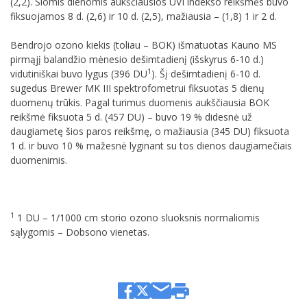
(2,2). Šiomis dienomis aukščiausios UVI indekso reikšmės buvo
fiksuojamos 8 d. (2,6) ir 10 d. (2,5), mažiausia – (1,8) 1 ir 2 d.
Bendrojo ozono kiekis (toliau – BOK) išmatuotas Kauno MS
pirmąjį balandžio mėnesio dešimtadienį (išskyrus 6-10 d.)
1
vidutiniškai buvo lygus (396 DU
). Šį dešimtadienį 6-10 d.
sugedus Brewer MK III spektrofometrui fiksuotas 5 dienų
duomenų trūkis. Pagal turimus duomenis aukščiausia BOK
reikšmė fiksuota 5 d. (457 DU) – buvo 19 % didesnė už
daugiametę šios paros reikšmę, o mažiausia (345 DU) fiksuota
1 d. ir buvo 10 % mažesnė lyginant su tos dienos daugiamečiais
duomenimis.
1
1 DU – 1/1000 cm storio ozono sluoksnis normaliomis
sąlygomis – Dobsono vienetas.