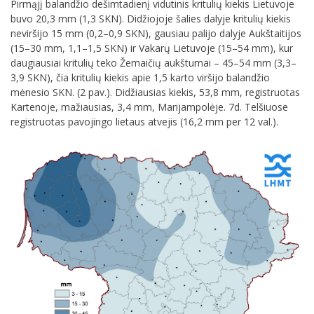
Pirmąjį balandžio dešimtadienį vidutinis kritulių kiekis Lietuvoje
buvo 20,3 mm (1,3 SKN). Didžiojoje šalies dalyje kritulių kiekis
neviršijo 15 mm (0,2–0,9 SKN), gausiau palijo dalyje Aukštaitijos
(15–30 mm, 1,1–1,5 SKN) ir Vakarų Lietuvoje (15–54 mm), kur
daugiausiai kritulių teko Žemaičių aukštumai – 45–54 mm (3,3–
3,9 SKN), čia kritulių kiekis apie 1,5 karto viršijo balandžio
mėnesio SKN. (2 pav.). Didžiausias kiekis, 53,8 mm, registruotas
Kartenoje, mažiausias, 3,4 mm, Marijampolėje. 7d. Telšiuose
registruotas pavojingo lietaus atvejis (16,2 mm per 12 val.).