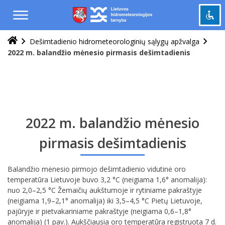
Praleisti
ir
pereiti
į
Dešimtadienio hidrometeorologinių sąlygų apžvalga
Pažymėti antraštes
turinį
title
2022 m. balandžio mėnesio pirmasis dešimtadienis
Tolinti
zoom_out
Priartinti
zoom_in
Sumažinti šriftą
remove_circle_outline
Padidinti šriftą
add_circle_outline
2022 m. balandžio mėnesio
Šviesus kontrastas
brightness_high
pirmasis dešimtadienis
Tamsus kontrastas
brightness_low
Balandžio mėnesio pirmojo dešimtadienio vidutinė oro
Grąžinti
cached
temperatūra Lietuvoje buvo 3,2 °C (neigiama 1,6° anomalija):
viską
nuo 2,0–2,5 °C Žemaičių aukštumoje ir rytiniame pakraštyje
į
(neigiama 1,9–2,1° anomalija) iki 3,5–4,5 °C Pietų Lietuvoje,
pradinę
pajūryje ir pietvakariniame pakraštyje (neigiama 0,6–1,8°
būseną
anomalija) (1 pav.). Aukščiausia oro temperatūra registruota 7 d.