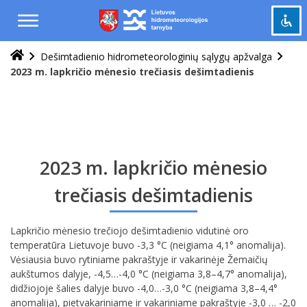
Praleisti
ir
pereiti
į
Dešimtadienio hidrometeorologinių sąlygų apžvalga
Pažymėti antraštes
turinį
title
2023 m. lapkričio mėnesio trečiasis dešimtadienis
Tolinti
zoom_out
Priartinti
zoom_in
Sumažinti šriftą
remove_circle_outline
Padidinti šriftą
add_circle_outline
2023 m. lapkričio mėnesio
Šviesus kontrastas
brightness_high
trečiasis dešimtadienis
Tamsus kontrastas
brightness_low
Lapkričio mėnesio trečiojo dešimtadienio vidutinė oro
Grąžinti
cached
temperatūra Lietuvoje buvo -3,3 °C (neigiama 4,1° anomalija).
viską
Vėsiausia buvo rytiniame pakraštyje ir vakarinėje Žemaičių
į
aukštumos dalyje, -4,5…-4,0 °C (neigiama 3,8–4,7° anomalija),
pradinę
didžiojoje šalies dalyje buvo -4,0…-3,0 °C (neigiama 3,8–4,4°
būseną
anomalija), pietvakariniame ir vakariniame pakraštyje -3,0 … -2,0