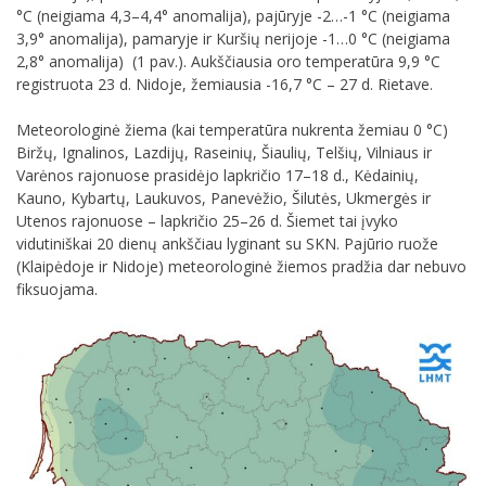
°C (neigiama 4,3–4,4° anomalija), pajūryje -2…-1 °C (neigiama
3,9° anomalija), pamaryje ir Kuršių nerijoje -1…0 °C (neigiama
2,8° anomalija) (1 pav.). Aukščiausia oro temperatūra 9,9 °C
registruota 23 d. Nidoje, žemiausia -16,7 °C – 27 d. Rietave.
Meteorologinė žiema (kai temperatūra nukrenta žemiau 0 °C)
Biržų, Ignalinos, Lazdijų, Raseinių, Šiaulių, Telšių, Vilniaus ir
Varėnos rajonuose prasidėjo lapkričio 17–18 d., Kėdainių,
Kauno, Kybartų, Laukuvos, Panevėžio, Šilutės, Ukmergės ir
Utenos rajonuose – lapkričio 25–26 d. Šiemet tai įvyko
vidutiniškai 20 dienų ankščiau lyginant su SKN. Pajūrio ruože
(Klaipėdoje ir Nidoje) meteorologinė žiemos pradžia dar nebuvo
fiksuojama.