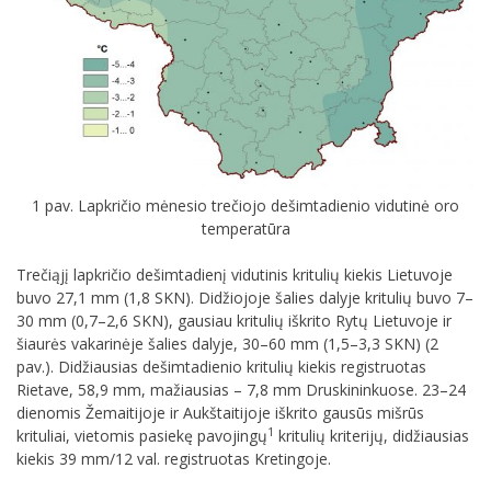
1 pav. Lapkričio mėnesio trečiojo dešimtadienio vidutinė oro
temperatūra
Trečiąjį lapkričio dešimtadienį vidutinis kritulių kiekis Lietuvoje
buvo 27,1 mm (1,8 SKN). Didžiojoje šalies dalyje kritulių buvo 7–
30 mm (0,7–2,6 SKN), gausiau kritulių iškrito Rytų Lietuvoje ir
šiaurės vakarinėje šalies dalyje, 30–60 mm (1,5–3,3 SKN) (2
pav.). Didžiausias dešimtadienio kritulių kiekis registruotas
Rietave, 58,9 mm, mažiausias – 7,8 mm Druskininkuose. 23–24
dienomis Žemaitijoje ir Aukštaitijoje iškrito gausūs mišrūs
1
krituliai, vietomis pasiekę pavojingų
kritulių kriterijų, didžiausias
kiekis 39 mm/12 val. registruotas Kretingoje.