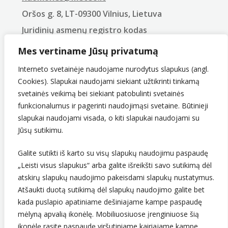
Oršos g. 8, LT-09300 Vilnius, Lietuva
Juridinių asmenų registro kodas
290743240
Mes vertiname Jūsų privatumą
PVM mokėtojo kodas
LT907432416
Interneto svetainėje naudojame nurodytus slapukus (angl.
Cookies). Slapukai naudojami siekiant užtikrinti tinkamą
svetainės veikimą bei siekiant patobulinti svetainės
funkcionalumus ir pagerinti naudojimąsi svetaine. Būtinieji
slapukai naudojami visada, o kiti slapukai naudojami su
Jūsų sutikimu.
Galite sutikti iš karto su visų slapukų naudojimu paspaudę
„Leisti visus slapukus“ arba galite išreikšti savo sutikimą dėl
Sekite mus
atskirų slapukų naudojimo pakeisdami slapukų nustatymus.
Atšaukti duotą sutikimą dėl slapukų naudojimo galite bet
kada puslapio apatiniame dešiniajame kampe paspaudę
mėlyną apvalią ikonėlę. Mobiliuosiuose įrenginiuose šią
ikonėlę rasite paspaudę viršutiniame kairiajame kampe