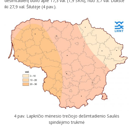
dešimtadienį buvo apie 17,3 val. (1,9 SKN), nuo 3,7 val. Dūkšte
iki 27,9 val. Šilutėje (4 pav.).
4 pav. Lapkričio mėnesio trečiojo dešimtadienio Saulės
spindėjimo trukmė