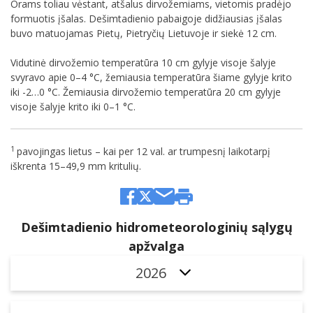
Orams toliau vėstant, atšalus dirvožemiams, vietomis pradėjo
formuotis įšalas. Dešimtadienio pabaigoje didžiausias įšalas
buvo matuojamas Pietų, Pietryčių Lietuvoje ir siekė 12 cm.
Vidutinė dirvožemio temperatūra 10 cm gylyje visoje šalyje
svyravo apie 0–4 °C, žemiausia temperatūra šiame gylyje krito
iki -2…0 °C. Žemiausia dirvožemio temperatūra 20 cm gylyje
visoje šalyje krito iki 0–1 °C.
1
pavojingas lietus – kai per 12 val. ar trumpesnį laikotarpį
iškrenta 15–49,9 mm kritulių.
Dešimtadienio hidrometeorologinių sąlygų
apžvalga
2026