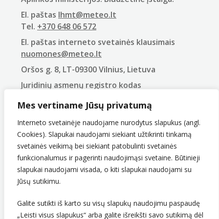
El. paštas
lhmt@meteo.lt
Tel.
+370 648 06 572
El. paštas interneto svetainės klausimais
nuomones@meteo.lt
Oršos g. 8, LT-09300 Vilnius, Lietuva
Juridinių asmenų registro kodas
290743240
Mes vertiname Jūsų privatumą
PVM mokėtojo kodas
LT907432416
Interneto svetainėje naudojame nurodytus slapukus (angl.
Cookies). Slapukai naudojami siekiant užtikrinti tinkamą
svetainės veikimą bei siekiant patobulinti svetainės
funkcionalumus ir pagerinti naudojimąsi svetaine. Būtinieji
slapukai naudojami visada, o kiti slapukai naudojami su
Jūsų sutikimu.
Galite sutikti iš karto su visų slapukų naudojimu paspaudę
„Leisti visus slapukus“ arba galite išreikšti savo sutikimą dėl