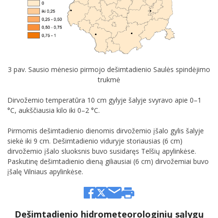
3 pav. Sausio mėnesio pirmojo dešimtadienio Saulės spindėjimo
trukmė
Dirvožemio temperatūra 10 cm gylyje šalyje svyravo apie 0–1
°C, aukščiausia kilo iki 0–2 °C.
Pirmomis dešimtadienio dienomis dirvožemio įšalo gylis šalyje
siekė iki 9 cm. Dešimtadienio viduryje storiausias (6 cm)
dirvožemio įšalo sluoksnis buvo susidaręs Telšių apylinkėse.
Paskutinę dešimtadienio dieną giliausiai (6 cm) dirvožemiai buvo
įšalę Vilniaus apylinkėse.
Dešimtadienio hidrometeorologinių sąlygų