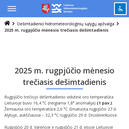
Praleisti
ir
pereiti
į
Dešimtadienio hidrometeorologinių sąlygų apžvalga
Pažymėti antraštes
turinį
title
2025 m. rugpjūčio mėnesio trečiasis dešimtadienis
Tolinti
zoom_out
Priartinti
zoom_in
Sumažinti šriftą
remove_circle_outline
Padidinti šriftą
add_circle_outline
2025 m. rugpjūčio mėnesio
Šviesus kontrastas
brightness_high
trečiasis dešimtadienis
Tamsus kontrastas
brightness_low
Rugpjūčio trečiojo dešimtadienio vidutinė oro temperatūra
Grąžinti
cached
Lietuvoje buvo 16,4 °C (neigiama 1,8° anomalija)
(1 pav.)
.
viską
Žemiausia oro temperatūra 2,6 °C išmatuota rugpjūčio 27 d.
į
Alytuje, aukščiausia – 32,3 °C rugpjūčio 29 d. Druskininkuose.
pradinę
būseną
Rugpjūčio 20 d. Varėnoje ir rugpjūčio 21 d. visoje Lietuvoje