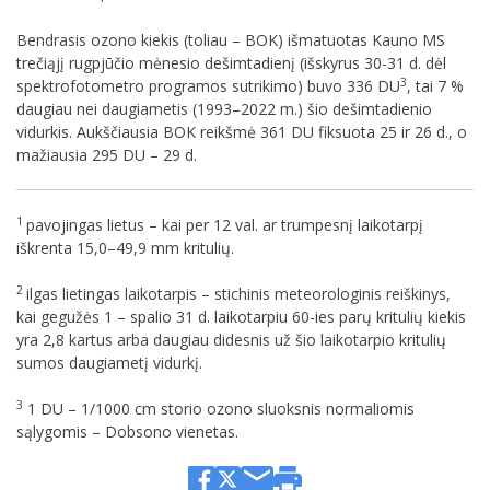
Bendrasis ozono kiekis (toliau – BOK) išmatuotas Kauno MS
trečiąjį rugpjūčio mėnesio dešimtadienį (išskyrus 30-31 d. dėl
3
spektrofotometro programos sutrikimo) buvo 336 DU
, tai 7 %
daugiau nei daugiametis (1993–2022 m.) šio dešimtadienio
vidurkis. Aukščiausia BOK reikšmė 361 DU fiksuota 25 ir 26 d., o
mažiausia 295 DU – 29 d.
1
pavojingas lietus – kai per 12 val. ar trumpesnį laikotarpį
iškrenta 15,0–49,9 mm kritulių.
2
ilgas lietingas laikotarpis – stichinis meteorologinis reiškinys,
kai gegužės 1 – spalio 31 d. laikotarpiu 60-ies parų kritulių kiekis
yra 2,8 kartus arba daugiau didesnis už šio laikotarpio kritulių
sumos daugiametį vidurkį.
3
1 DU – 1/1000 cm storio ozono sluoksnis normaliomis
sąlygomis – Dobsono vienetas.