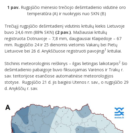
1 pav.
Rugpjūčio mėnesio trečiojo dešimtadienio vidutinė oro
temperatūra (A) ir nuokrypis nuo SKN (B)
Trečiąjį rugpjūčio dešimtadienį vidutinis kritulių kiekis Lietuvoje
buvo 24,6 mm (88% SKN)
(2 pav.)
. Mažiausiai kritulių
registruota Dotnuvoje – 7,8 mm, daugiausiai Klaipėdoje – 67
mm. Rugpjūčio 24 ir 25 dienomis vietomis Vakarų bei Pietų
1
Lietuvove bei 26 d. Anykščiuose registruoti pavojingi
krituliai.
2
Stichinis meteorologinis reiškinys – ilgas lietingas laikotarpis
šio
dešimtadienio pabaigoje buvo fiksuojamas Varėnos ir Trakų r.
sav. teritorijose esančiose automatinėse meteorologijos
stotyse. Rugpjūčio 21 d. jis baigėsi Utenos r. sav., o rugpjūčio 29
d. Anykščių r. sav.