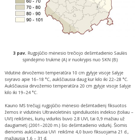
3 pav.
Rugpjūčio mėnesio trečiojo dešimtadienio Saulės
spindėjimo trukmė (A) ir nuokrypis nuo SKN (B)
Vidutinė dirvožemio temperatūra 10 cm gylyje visoje šalyje
svyravo apie 16–18 °C, aukščiausia daug kur kilo iki 22–28 °C.
Aukščiausia dirvožemio temperatūra 20 cm gylyje visoje šalyje
kilo iki 19–24 °C.
Kauno MS trečiąjį rugpjūčio mėnesio dešimtadienį fiksuotos
žemos ir vidutinės Ultravioletinės spinduliuotės indekso (toliau –
UVI) reikšmės, kurių vidurkis buvo 2.8 UVI, tai 0,9 mažiau už
daugiametį (2001–2020 m.) šio dešimtadienio vidurkį. Šiomis
dienomis aukščiausia UVI reikšmė 4,0 buvo fiksuojama 21 d.,
mažiausia 1,6 – 31 d.