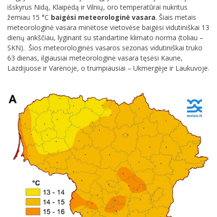
išskyrus Nidą, Klaipėdą ir Vilnių, oro temperatūrai nukritus
žemiau 15 °C
baigėsi meteorologinė vasara
. Šiais metais
meteorologinė vasara minėtose vietovėse baigėsi vidutiniškai 13
dienų ankščiau, lyginant su standartine klimato norma (toliau –
SKN). Šios meteorologinės vasaros sezonas vidutiniškai truko
63 dienas, ilgiausiai meteorologinė vasara tęsėsi Kaune,
Lazdijuose ir Varėnoje, o trumpiausiai – Ukmergėje ir Laukuvoje.