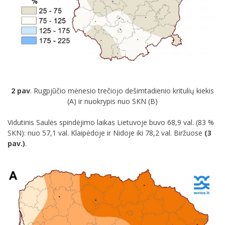
2 pav
. Rugpjūčio mėnesio trečiojo dešimtadienio kritulių kiekis
(A) ir nuokrypis nuo SKN (B)
Vidutinis Saulės spindėjimo laikas Lietuvoje buvo 68,9 val. (83 %
SKN): nuo 57,1 val. Klaipėdoje ir Nidoje iki 78,2 val. Biržuose
(3
pav.)
.