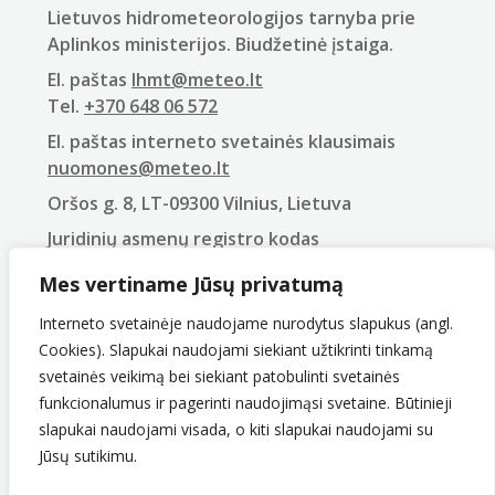
Lietuvos hidrometeorologijos tarnyba prie
Aplinkos ministerijos. Biudžetinė įstaiga.
El. paštas
lhmt@meteo.lt
Tel.
+370 648 06 572
El. paštas interneto svetainės klausimais
nuomones@meteo.lt
Oršos g. 8, LT-09300 Vilnius, Lietuva
Juridinių asmenų registro kodas
290743240
Mes vertiname Jūsų privatumą
PVM mokėtojo kodas
LT907432416
Interneto svetainėje naudojame nurodytus slapukus (angl.
Cookies). Slapukai naudojami siekiant užtikrinti tinkamą
svetainės veikimą bei siekiant patobulinti svetainės
funkcionalumus ir pagerinti naudojimąsi svetaine. Būtinieji
slapukai naudojami visada, o kiti slapukai naudojami su
Jūsų sutikimu.