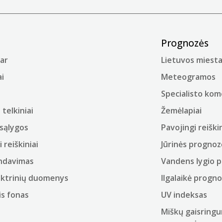
Prognozės
ar
Lietuvos miesta
i
Meteogramos
Specialisto ko
telkiniai
Žemėlapiai
sąlygos
Pavojingi reiškin
i reiškiniai
Jūrinės prognoz
ndavimas
Vandens lygio 
ektrinių duomenys
Ilgalaikė progn
is fonas
UV indeksas
Miškų gaisringu