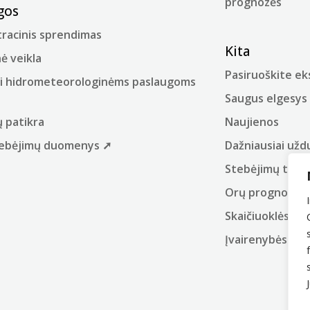
prognozės
gos
racinis sprendimas
Kita
ė veikla
Pasiruoškite e
i hidrometeorologinėms paslaugoms
Saugus elgesys
ų patikra
Naujienos
stebėjimų duomenys ➚
Dažniausiai užd
Stebėjimų tinkl
Orų prognozių 
Skaičiuoklės
Įvairenybės