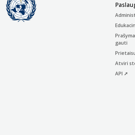
Paslau
Administ
Edukacin
Prašyma
gauti
Prietais
Atviri 
API ➚