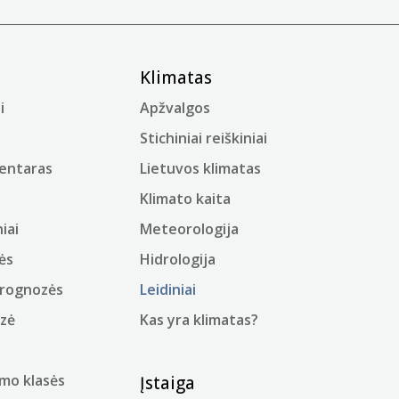
Klimatas
i
Apžvalgos
Stichiniai reiškiniai
mentaras
Lietuvos klimatas
Klimato kaita
iai
Meteorologija
ės
Hidrologija
prognozės
Leidiniai
ozė
Kas yra klimatas?
mo klasės
Įstaiga