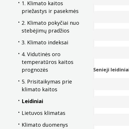
Pilnas leidinys
PD
1. Klimato kaitos
leidinys skirtas tie
priežastys ir pasekmės
I
nformaciniame leid
Pilnas leidinys:
PDF
nuokrypius nuo sta
2. Klimato pokyčiai nuo
stebėjimų pradžios
Įvairios ūkio šakos
Pilnas leidinys:
PDF
veiklos, kuri tiesio
3. Klimato indeksai
įvairių sričių spec
Vis didesnį visuome
stebėsena, laiku su
4. Vidutinės oro
mokslinėje veikloje.
temperatūros kaitos
visi besidomintys L
Pilnas leidinys:
PDF
Pilnas leidinys:
PD
prognozės
Senieji leidinia
Pilnas leidinys:
PD
5. Prisitaikymas prie
klimato kaitos
XX a. pradžios leid
Leidiniai
apie tai, kaip viso
Lietuvos klimatas
Leidinys buvo skirt
Pilnas leidinys:
PDF
pačiam žmogui numa
Klimato duomenys