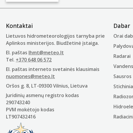
Kontaktai
Dabar
Lietuvos hidrometeorologijos tarnyba prie
Orai dab
Aplinkos ministerijos. Biudžetinė įstaiga.
Palydova
El. paštas
lhmt@meteo.lt
Radarai
Tel.
+370 648 06 572
Vandens 
El. paštas interneto svetainės klausimais
nuomones@meteo.lt
Sausros 
Oršos g. 8, LT-09300 Vilnius, Lietuva
Stichinia
Juridinių asmenų registro kodas
Radiozo
290743240
Hidroel
PVM mokėtojo kodas
LT907432416
Radiacin