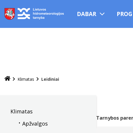
Praleisti
ir
DABAR
PROG
pereiti
į
turinį
Klimatas
Leidiniai
Klimatas
Tarnybos paren
Apžvalgos