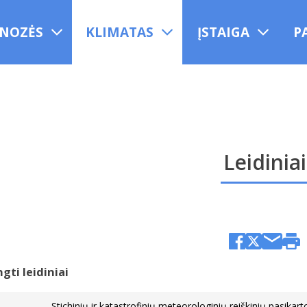
NOZĖS
KLIMATAS
ĮSTAIGA
P
Leidiniai
gti leidiniai
Stichinių ir katastrofinių meteorologinių reiškinių pasika