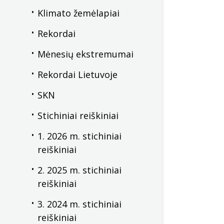
Trumpa instrukcija,
Klimato žemėlapiai
Pilnas leidinys:
PDF
Įdomu, kad stoties
Rekordai
Pilnas leidinys:
PDF
Mėnesių ekstremumai
Rekordai Lietuvoje
SKN
Stichiniai reiškiniai
1. 2026 m. stichiniai
reiškiniai
2. 2025 m. stichiniai
reiškiniai
3. 2024 m. stichiniai
reiškiniai