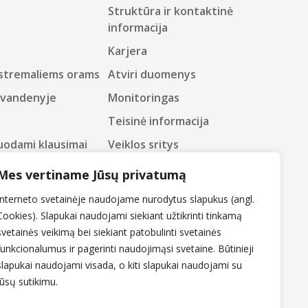
Struktūra ir kontaktinė
informacija
Karjera
kstremaliems orams
Atviri duomenys
 vandenyje
Monitoringas
Teisinė informacija
uodami klausimai
Veiklos sritys
as
Korupcijos prevencija
Mes vertiname Jūsų privatumą
žodynas
Pranešėjų apsauga
Interneto svetainėje naudojame nurodytus slapukus (angl.
Administracinė informacija
Cookies). Slapukai naudojami siekiant užtikrinti tinkamą
svetainės veikimą bei siekiant patobulinti svetainės
Konsultavimasis su visuomene
funkcionalumus ir pagerinti naudojimąsi svetaine. Būtinieji
Nuorodos
slapukai naudojami visada, o kiti slapukai naudojami su
Jūsų sutikimu.
Autorių teisės
Asmens duomenų apsauga