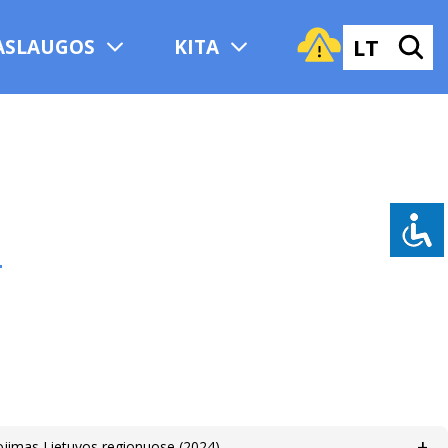
LT
ASLAUGOS
KITA
+
rtojimas Lietuvos regionuose (2024)