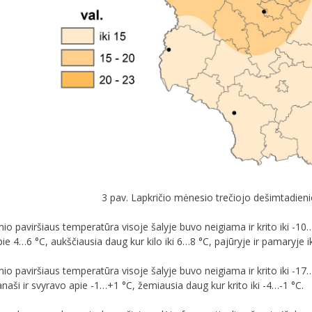
3 pav. Lapkričio mėnesio trečiojo dešimtadien
io paviršiaus temperatūra visoje šalyje buvo neigiama ir krito iki -
pie 4…6 °C, aukščiausia daug kur kilo iki 6…8 °C, pajūryje ir pamaryje i
io paviršiaus temperatūra visoje šalyje buvo neigiama ir krito iki -1
anaši ir svyravo apie -1…+1 °C, žemiausia daug kur krito iki -4…-1 °C.