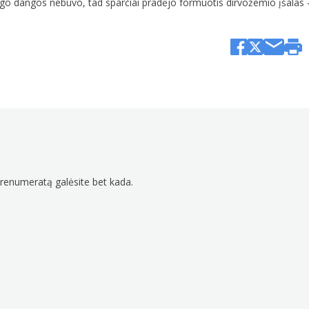
go dangos nebuvo, tad sparčiai pradėjo formuotis dirvožemio įšalas –
prenumeratą galėsite bet kada.