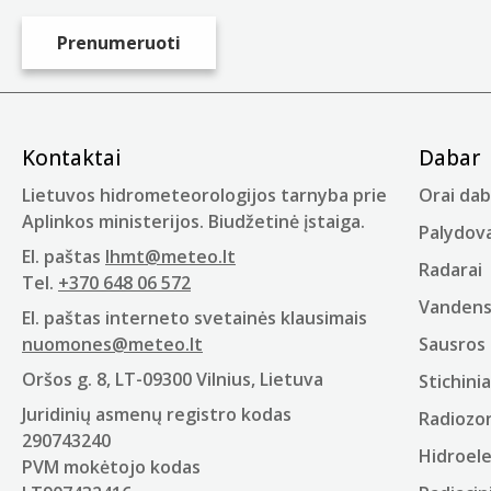
Kontaktai
Dabar
Lietuvos hidrometeorologijos tarnyba prie
Orai dab
Aplinkos ministerijos. Biudžetinė įstaiga.
Palydova
El. paštas
lhmt@meteo.lt
Radarai
Tel.
+370 648 06 572
Vandens 
El. paštas interneto svetainės klausimais
nuomones@meteo.lt
Sausros 
Oršos g. 8, LT-09300 Vilnius, Lietuva
Stichinia
Juridinių asmenų registro kodas
Radiozo
290743240
Hidroel
PVM mokėtojo kodas