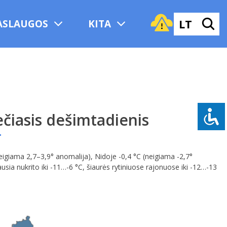
LT
ASLAUGOS
KITA
ečiasis dešimtadienis
igiama 2,7–3,9° anomalija), Nidoje -0,4 °C (neigiama -2,7°
sia nukrito iki -11…-6 °C, šiaurės rytiniuose rajonuose iki -12…-13