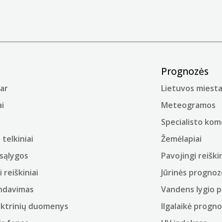
Prognozės
ar
Lietuvos miesta
i
Meteogramos
Specialisto ko
telkiniai
Žemėlapiai
sąlygos
Pavojingi reiškin
i reiškiniai
Jūrinės prognoz
ndavimas
Vandens lygio 
ektrinių duomenys
Ilgalaikė progn