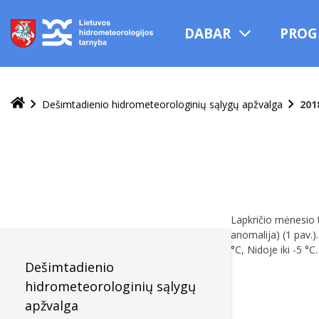
Praleisti
ir
DABAR
PROG
pereiti
į
turinį
Dešimtadienio hidrometeorologinių sąlygų apžvalga
201
Lapkričio mėnesio 
anomalija) (1 pav.)
°C, Nidoje iki -5 °C.
Dešimtadienio
hidrometeorologinių sąlygų
apžvalga