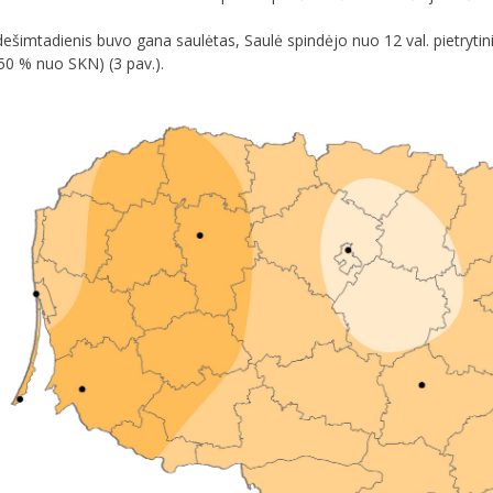
 dešimtadienis buvo gana saulėtas, Saulė spindėjo nuo 12 val. pietrytiniu
50 % nuo SKN) (3 pav.).