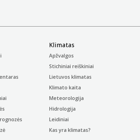
Klimatas
i
Apžvalgos
Stichiniai reiškiniai
mentaras
Lietuvos klimatas
Klimato kaita
iai
Meteorologija
ės
Hidrologija
prognozės
Leidiniai
ozė
Kas yra klimatas?