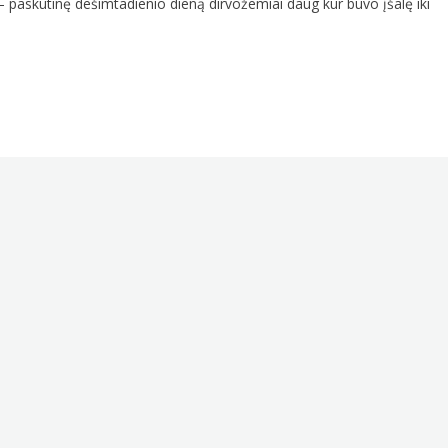
 paskutinę dešimtadienio dieną dirvožemiai daug kur buvo įšalę iki