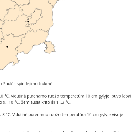
io Saulės spindėjimo trukmė
10…0 °C. Vidutinė purenamo ruožo temperatūra 10 cm gylyje buvo labai
ki 9…10 °C, žemiausia krito iki 1…3 °C.
7…-8 °C. Vidutinė purenamo ruožo temperatūra 10 cm gylyje visoje