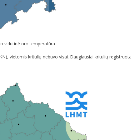
io vidutinė oro temperatūra
SKN), vietomis kritulių nebuvo visai. Daugiausiai kritulių registruota