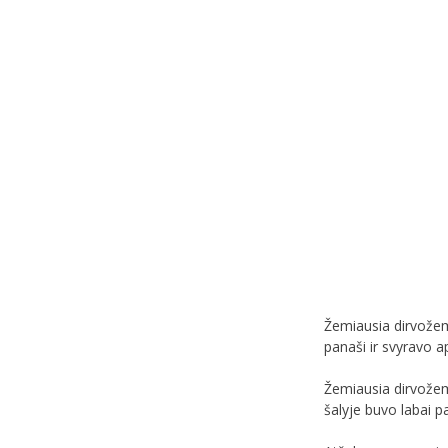
Žemiausia dirvožem
panaši ir svyravo a
Žemiausia dirvožem
šalyje buvo labai p