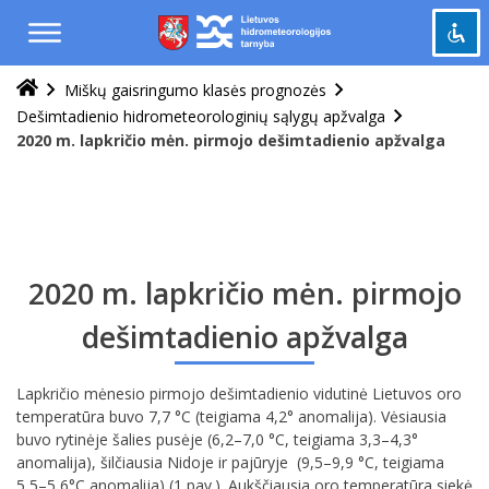
Praleisti
ir
pereiti
į
Miškų gaisringumo klasės prognozės
Pažymėti antraštes
turinį
title
Dešimtadienio hidrometeorologinių sąlygų apžvalga
Tolinti
2020 m. lapkričio mėn. pirmojo dešimtadienio apžvalga
zoom_out
Priartinti
zoom_in
Sumažinti šriftą
remove_circle_outline
Padidinti šriftą
add_circle_outline
2020 m. lapkričio mėn. pirmojo
Šviesus kontrastas
brightness_high
Tamsus kontrastas
brightness_low
dešimtadienio apžvalga
Grąžinti
cached
Lapkričio mėnesio pirmojo dešimtadienio vidutinė Lietuvos oro
viską
temperatūra buvo 7,7 °C (teigiama 4,2° anomalija). Vėsiausia
į
buvo rytinėje šalies pusėje (6,2–7,0 °C, teigiama 3,3–4,3°
pradinę
anomalija), šilčiausia Nidoje ir pajūryje (9,5–9,9 °C, teigiama
būseną
5,5–5,6°C anomalija) (1 pav.). Aukščiausia oro temperatūra siekė