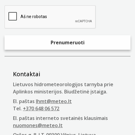
Kontaktai
Lietuvos hidrometeorologijos tarnyba prie
Aplinkos ministerijos. Biudžetinė įstaiga.
El. paštas
lhmt@meteo.lt
Tel.
+370 648 06 572
El. paštas interneto svetainės klausimais
nuomones@meteo.lt
Oršos g. 8, LT-09300 Vilnius, Lietuva