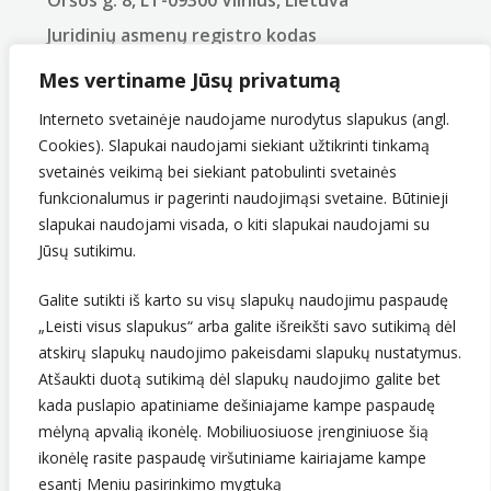
Juridinių asmenų registro kodas
290743240
Mes vertiname Jūsų privatumą
PVM mokėtojo kodas
LT907432416
Interneto svetainėje naudojame nurodytus slapukus (angl.
Cookies). Slapukai naudojami siekiant užtikrinti tinkamą
svetainės veikimą bei siekiant patobulinti svetainės
funkcionalumus ir pagerinti naudojimąsi svetaine. Būtinieji
slapukai naudojami visada, o kiti slapukai naudojami su
Jūsų sutikimu.
Galite sutikti iš karto su visų slapukų naudojimu paspaudę
Sekite mus
„Leisti visus slapukus“ arba galite išreikšti savo sutikimą dėl
atskirų slapukų naudojimo pakeisdami slapukų nustatymus.
Atšaukti duotą sutikimą dėl slapukų naudojimo galite bet
kada puslapio apatiniame dešiniajame kampe paspaudę
mėlyną apvalią ikonėlę. Mobiliuosiuose įrenginiuose šią
ikonėlę rasite paspaudę viršutiniame kairiajame kampe
esantį Meniu pasirinkimo mygtuką