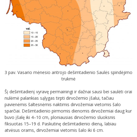
3 pav. Vasario mėnesio antrojo dešimtadienio Saulės spindėjimo
trukmė
Šį dešimtadienį vyravę permainingi ir dažnai sausi bei saulėti orai
nulėmė palankias sąlygas tirpti dirvožemio įšalui, tačiau
pavienėmis šaltesnėmis naktimis dirvožemiai vietomis šalo
sparčiai. Dešimtadienio pirmomis dienomis dirvožemiai daug kur
buvo įšalę iki 4–10 cm, ploniausias dirvožemio sluoksnis
fiksuotas 15–19 d. Paskutinę dešimtadienio dieną, labiau
atvėsus orams, dirvožemiai vietomis šalo iki 6 cm.