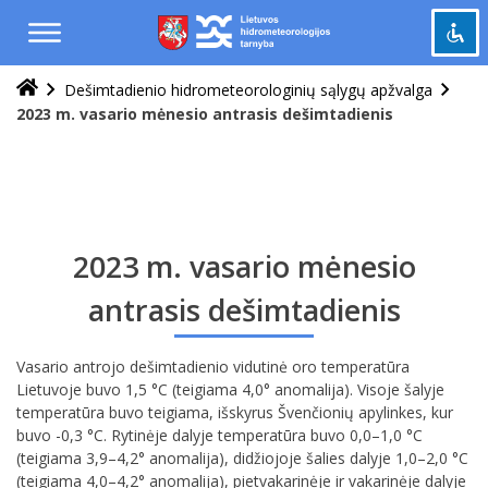
Praleisti
ir
pereiti
į
Dešimtadienio hidrometeorologinių sąlygų apžvalga
Pažymėti antraštes
turinį
title
2023 m. vasario mėnesio antrasis dešimtadienis
Tolinti
zoom_out
Priartinti
zoom_in
Sumažinti šriftą
remove_circle_outline
Padidinti šriftą
add_circle_outline
2023 m. vasario mėnesio
Šviesus kontrastas
brightness_high
antrasis dešimtadienis
Tamsus kontrastas
brightness_low
Vasario antrojo dešimtadienio vidutinė oro temperatūra
Grąžinti
cached
Lietuvoje buvo 1,5 °C (teigiama 4,0° anomalija). Visoje šalyje
viską
temperatūra buvo teigiama, išskyrus Švenčionių apylinkes, kur
į
buvo -0,3 °C. Rytinėje dalyje temperatūra buvo 0,0–1,0 °C
pradinę
(teigiama 3,9–4,2° anomalija), didžiojoje šalies dalyje 1,0–2,0 °C
būseną
(teigiama 4,0–4,2° anomalija), pietvakarinėje ir vakarinėje dalyje