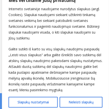
Mes vertiname Jūsų privatumą
PVM mokėtojo kodas
LT907432416
Interneto svetainėje naudojame nurodytus slapukus (angl.
Cookies). Slapukai naudojami siekiant užtikrinti tinkamą
svetainės veikimą bei siekiant patobulinti svetainės
funkcionalumus ir pagerinti naudojimąsi svetaine. Būtinieji
slapukai naudojami visada, o kiti slapukai naudojami su
Jūsų sutikimu.
Galite sutikti iš karto su visų slapukų naudojimu paspaudę
„Leisti visus slapukus“ arba galite išreikšti savo sutikimą dėl
Sekite mus
atskirų slapukų naudojimo pakeisdami slapukų nustatymus.
Atšaukti duotą sutikimą dėl slapukų naudojimo galite bet
kada puslapio apatiniame dešiniajame kampe paspaudę
mėlyną apvalią ikonėlę. Mobiliuosiuose įrenginiuose šią
ikonėlę rasite paspaudę viršutiniame kairiajame kampe
esantį Meniu pasirinkimo mygtuką
Slapukų nustatymai
Neleisti slapukų
© Lietuvos hidrometeorologijos tarnyba prie Aplinkos