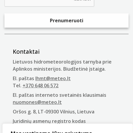
Kontaktai
Lietuvos hidrometeorologijos tarnyba prie
Aplinkos ministerijos. Biudžetinė įstaiga.
El. paštas
lhmt@meteo.lt
Tel.
+370 648 06 572
El. paštas interneto svetainės klausimais
nuomones@meteo.lt
Oršos g. 8, LT-09300 Vilnius, Lietuva
Juridinių asmenų registro kodas
290743240