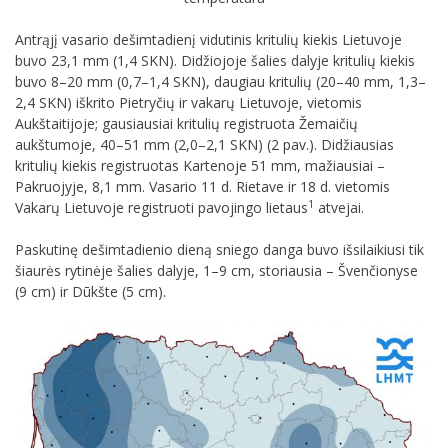
Antrąjį vasario dešimtadienį vidutinis kritulių kiekis Lietuvoje
buvo 23,1 mm (1,4 SKN). Didžiojoje šalies dalyje kritulių kiekis
buvo 8–20 mm (0,7–1,4 SKN), daugiau kritulių (20–40 mm, 1,3–
2,4 SKN) iškrito Pietryčių ir vakarų Lietuvoje, vietomis
Aukštaitijoje; gausiausiai kritulių registruota Žemaičių
aukštumoje, 40–51 mm (2,0–2,1 SKN) (2 pav.). Didžiausias
kritulių kiekis registruotas Kartenoje 51 mm, mažiausiai –
Pakruojyje, 8,1 mm. Vasario 11 d. Rietave ir 18 d. vietomis
1
Vakarų Lietuvoje registruoti pavojingo lietaus
atvejai.
Paskutinę dešimtadienio dieną sniego danga buvo išsilaikiusi tik
šiaurės rytinėje šalies dalyje, 1–9 cm, storiausia – Švenčionyse
(9 cm) ir Dūkšte (5 cm).