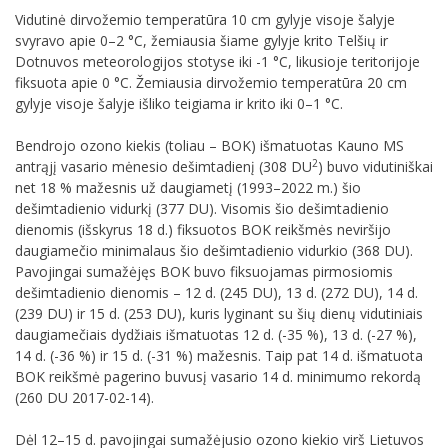
Vidutinė dirvožemio temperatūra 10 cm gylyje visoje šalyje
svyravo apie 0–2 °C, žemiausia šiame gylyje krito Telšių ir
Dotnuvos meteorologijos stotyse iki -1 °C, likusioje teritorijoje
fiksuota apie 0 °C. Žemiausia dirvožemio temperatūra 20 cm
gylyje visoje šalyje išliko teigiama ir krito iki 0–1 °C.
Bendrojo ozono kiekis (toliau – BOK) išmatuotas Kauno MS
2
antrąjį vasario mėnesio dešimtadienį (308 DU
) buvo vidutiniškai
net 18 % mažesnis už daugiametį (1993–2022 m.) šio
dešimtadienio vidurkį (377 DU). Visomis šio dešimtadienio
dienomis (išskyrus 18 d.) fiksuotos BOK reikšmės neviršijo
daugiamečio minimalaus šio dešimtadienio vidurkio (368 DU).
Pavojingai sumažėjęs BOK buvo fiksuojamas pirmosiomis
dešimtadienio dienomis – 12 d. (245 DU), 13 d. (272 DU), 14 d.
(239 DU) ir 15 d. (253 DU), kuris lyginant su šių dienų vidutiniais
daugiamečiais dydžiais išmatuotas 12 d. (-35 %), 13 d. (-27 %),
14 d. (-36 %) ir 15 d. (-31 %) mažesnis. Taip pat 14 d. išmatuota
BOK reikšmė pagerino buvusį vasario 14 d. minimumo rekordą
(260 DU 2017-02-14).
Dėl 12–15 d. pavojingai sumažėjusio ozono kiekio virš Lietuvos