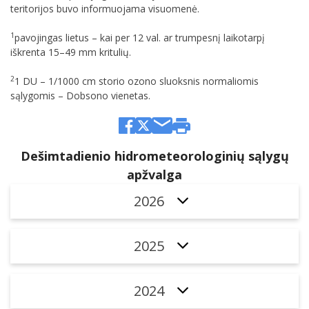
teritorijos buvo informuojama visuomenė.
1
pavojingas lietus – kai per 12 val. ar trumpesnį laikotarpį
iškrenta 15–49 mm kritulių.
2
1 DU – 1/1000 cm storio ozono sluoksnis normaliomis
sąlygomis – Dobsono vienetas.
Dešimtadienio hidrometeorologinių sąlygų
apžvalga
2026
2025
2024