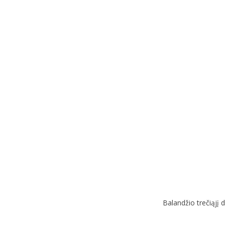
Balandžio trečiąjį d