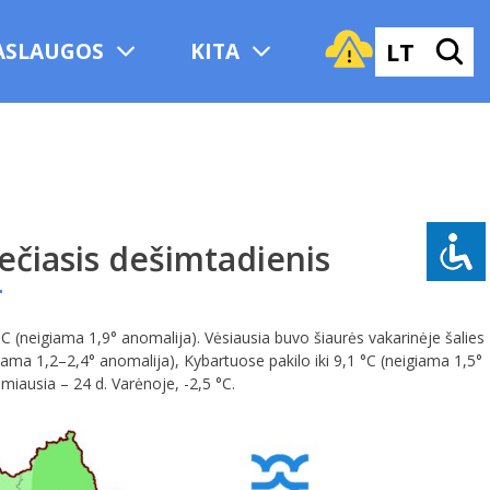
LT
ASLAUGOS
KITA
ečiasis dešimtadienis
 (neigiama 1,9° anomalija). Vėsiausia buvo šiaurės vakarinėje šalies
giama 1,2–2,4° anomalija), Kybartuose pakilo iki 9,1 °C (neigiama 1,5°
miausia – 24 d. Varėnoje, -2,5 °C.