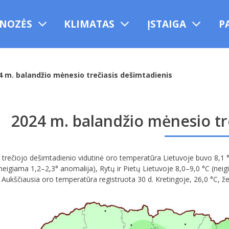
NOZĖS
KLIMATAS
ĮSTAIGA
P
4 m. balandžio mėnesio trečiasis dešimtadienis
2024 m. balandžio mėnesio tr
trečiojo dešimtadienio vidutinė oro temperatūra Lietuvoje buvo 8,1 °C
(neigiama 1,2–2,3° anomalija), Rytų ir Pietų Lietuvoje 8,0–9,0 °C (nei
. Aukščiausia oro temperatūra registruota 30 d. Kretingoje, 26,0 °C, že