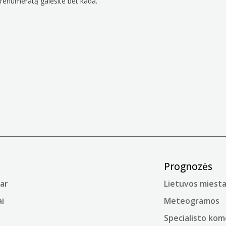
prenumeratą galėsite bet kada.
Prognozės
ar
Lietuvos miesta
i
Meteogramos
Specialisto ko