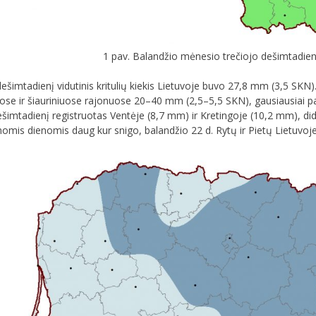
1 pav. Balandžio mėnesio trečiojo dešimtadien
dešimtadienį vidutinis kritulių kiekis Lietuvoje buvo 27,8 mm (3,5 SKN
iuose ir šiauriniuose rajonuose 20–40 mm (2,5–5,5 SKN), gausiausiai p
 dešimtadienį registruotas Ventėje (8,7 mm) ir Kretingoje (10,2 mm), 
omis dienomis daug kur snigo, balandžio 22 d. Rytų ir Pietų Lietuvoje