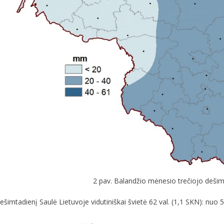
2 pav. Balandžio mėnesio trečiojo dešimta
ešimtadienį Saulė Lietuvoje vidutiniškai švietė 62 val. (1,1 SKN): nuo 52