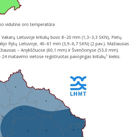
io vidutinė oro temperatūra
). Vakarų Lietuvoje kritulių buvo 8–20 mm (1,3–3,3 SKN), Pietų
alijo Rytų Lietuvoje, 40–61 mm (3,9–6,7 SKN) (2 pav.). Mažiausias
didžiausias – Anykščiuose (60,1 mm) ir Švenčionyse (53,0 mm).
1
 24 matavimo vietose registruotas pavojingas kritulių
kiekis.