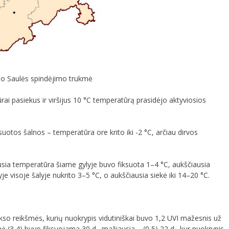
io Saulės spindėjimo trukmė
ūrai pasiekus ir viršijus 10 °C temperatūrą prasidėjo aktyviosios
suotos šalnos – temperatūra ore krito iki -2 °C, arčiau dirvos
usia temperatūra šiame gylyje buvo fiksuota 1–4 °C, aukščiausia
visoje šalyje nukrito 3–5 °C, o aukščiausia siekė iki 14–20 °C.
so reikšmės, kurių nuokrypis vidutiniškai buvo 1,2 UVI mažesnis už
 (3,4) buvo fiksuojama 30 d., mažiausia – (0,5) 22 d., kur nuokrypis