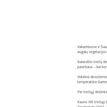
Vakariniuose ir Šia
augalų vegetacijos
Balandžio trečią de
paviršiaus – kai kur 
Vidutinė dirvožemi
temperatūra šiame 
Per trečiąjį dešimt
Kauno MS trečiąjį 
daugiametį (2001–20