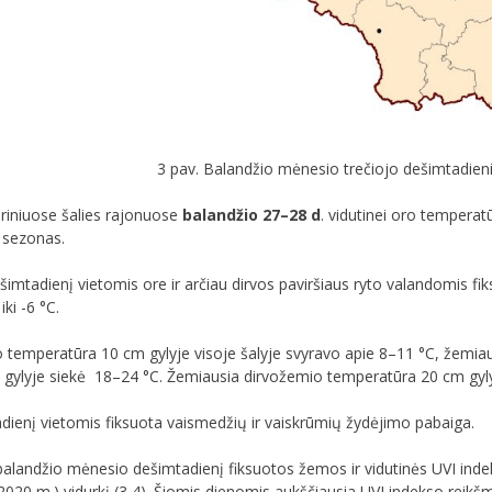
3 pav. Balandžio mėnesio trečiojo dešimtadien
uriniuose šalies rajonuose
balandžio 27–28 d
. vidutinei oro temperat
 sezonas.
šimtadienį vietomis ore ir arčiau dirvos paviršiaus ryto valandomis fik
iki -6 °C.
o temperatūra 10 cm gylyje visoje šalyje svyravo apie 8–11 °C, žemia
gylyje siekė 18–24 °C. Žemiausia dirvožemio temperatūra 20 cm gylyje 
adienį vietomis fiksuota vaismedžių ir vaiskrūmių žydėjimo pabaiga.
balandžio mėnesio dešimtadienį fiksuotos žemos ir vidutinės UVI indek
20 m.) vidurkį (3,4). Šiomis dienomis aukščiausia UVI indekso reikšmė