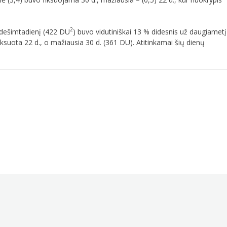
2
 dešimtadienį (422 DU
) buvo vidutiniškai 13 % didesnis už daugiametį
suota 22 d., o mažiausia 30 d. (361 DU). Atitinkamai šių dienų