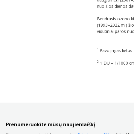
nuo šios dienos dau
Bendrasis ozono ki
(1993–2022 m.) šio
vidutiniai paros nu
1
Pavojingas lietus 
2
1 DU – 1/1000 cm
Prenumeruokite mūsų naujienlaiškį