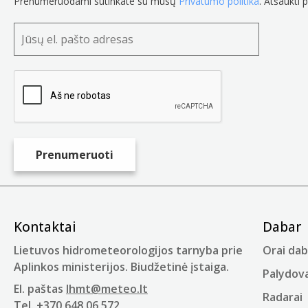
Prenumeruodami sutinkate su mūsų
Privatumo politika
. Atšaukti 
Kontaktai
Dabar
Lietuvos hidrometeorologijos tarnyba prie
Orai dab
Aplinkos ministerijos. Biudžetinė įstaiga.
Palydova
El. paštas
lhmt@meteo.lt
Radarai
Tel.
+370 648 06 572