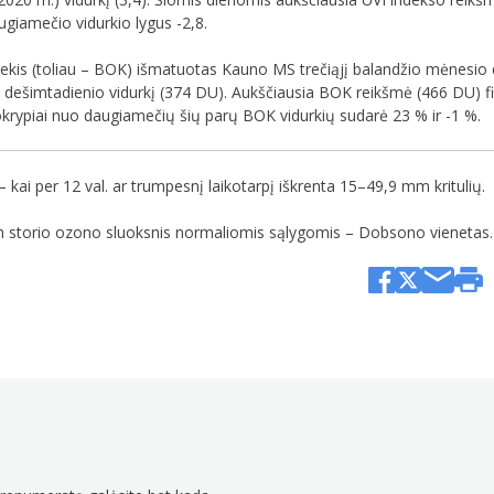
giamečio vidurkio lygus -2,8.
ekis (toliau – BOK) išmatuotas Kauno MS trečiąjį balandžio mėnesio
 dešimtadienio vidurkį (374 DU). Aukščiausia BOK reikšmė (466 DU) fik
okrypiai nuo daugiamečių šių parų BOK vidurkių sudarė 23 % ir -1 %.
– kai per 12 val. ar trumpesnį laikotarpį iškrenta 15–49,9 mm kritulių.
 storio ozono sluoksnis normaliomis sąlygomis – Dobsono vienetas.