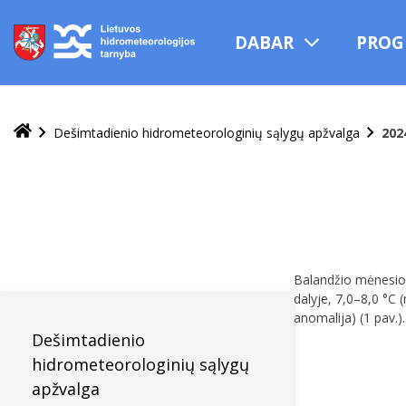
Praleisti
ir
DABAR
PROG
pereiti
į
turinį
Dešimtadienio hidrometeorologinių sąlygų apžvalga
202
Balandžio mėnesio 
dalyje, 7,0–8,0 °C 
anomalija) (1 pav.)
Dešimtadienio
hidrometeorologinių sąlygų
apžvalga