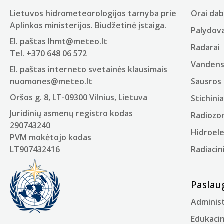
Lietuvos hidrometeorologijos tarnyba prie
Orai dab
Aplinkos ministerijos. Biudžetinė įstaiga.
Palydova
El. paštas
lhmt@meteo.lt
Radarai
Tel.
+370 648 06 572
Vandens 
El. paštas interneto svetainės klausimais
nuomones@meteo.lt
Sausros 
Oršos g. 8, LT-09300 Vilnius, Lietuva
Stichinia
Juridinių asmenų registro kodas
Radiozo
290743240
Hidroel
PVM mokėtojo kodas
LT907432416
Radiacin
Paslau
Administ
Edukacin