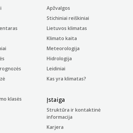
i
Apžvalgos
Stichiniai reiškiniai
mentaras
Lietuvos klimatas
Klimato kaita
iai
Meteorologija
ės
Hidrologija
prognozės
Leidiniai
ozė
Kas yra klimatas?
mo klasės
Įstaiga
Struktūra ir kontaktinė
informacija
Karjera