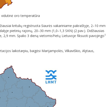
 vidutinė oro temperatūra
ažiausiai kritulių registruota šiaurės vakariniame pakraštyje, 2–10 mm
 dalyje pietinių rajonų, 20–30 mm (1,0–1,3 SKN) (2 pav.). Didžiausias
1
e, 2,9 mm. Spalio 3 dieną vietomisPietų Lietuvoje fiksuoti pavojingo
acijos laikotarpiu, baigėsi Marijampolės, Vilkaviškio, Alytaus,