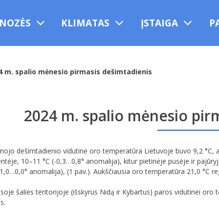
NOZĖS
KLIMATAS
ĮSTAIGA
P
4 m. spalio mėnesio pirmasis dešimtadienis
2024 m. spalio mėnesio pir
mojo dešimtadienio vidutinė oro temperatūra Lietuvoje buvo 9,2 °C, ar
entėje, 10–11 °C (-0,3…0,8° anomalija), kitur pietinėje pusėje ir pajūry
-1,0…0,0° anomalija), (1 pav.). Aukščiausia oro temperatūra 21,0 °C regi
visoje šalies teritorijoje (išskyrus Nidą ir Kybartus) paros vidutinei o
s.