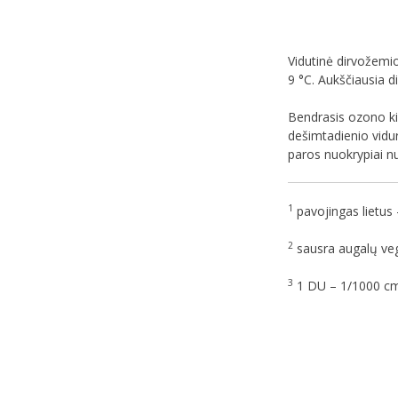
Vidutinė dirvožemio
9 °C. Aukščiausia d
Bendrasis ozono ki
dešimtadienio vidur
paros nuokrypiai n
1
pavojingas lietus 
2
sausra augalų vege
3
1 DU – 1/1000 cm