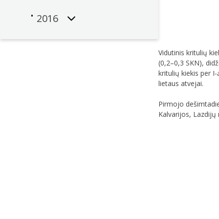
2016
Vidutinis kritulių 
(0,2–0,3 SKN), didž
kritulių kiekis per
lietaus atvejai.
Pirmojo dešimtadien
Kalvarijos, Lazdijų 