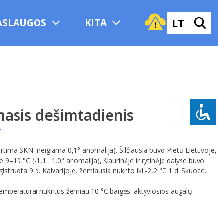
LT
ASLAUGOS
KITA
masis dešimtadienis
tima SKN (neigiama 0,1° anomalija). Šilčiausia buvo Pietų Lietuvoje,
je 9–10 °C (-1,1…1,0° anomalija), šiaurinėje ir rytinėje dalyse buvo
struota 9 d. Kalvarijoje, žemiausia nukrito iki -2,2 °C 1 d. Skuode.
ro temperatūrai nukritus žemiau 10 °C baigėsi aktyviosios augalų