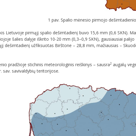
1 pav. Spalio mėnesio pirmojo dešimtadienio
kiekis Lietuvoje pirmąjį spalio dešimtadienį buvo 15,6 mm (0,6 SKN). M
iojoje šalies dalyje iškrito 10-20 mm (0,3–0,9 SKN), gausiausiai palijo
 I-ąjį dešimtadienį užfiksuotas Birštone – 28,8 mm, mažiausias – Skuod
2
io pradžioje stichinis meteorologinis reiškinys – sausra
augalų veget
r. sav. savivaldybių teritorijose.