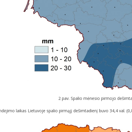
2 pav. Spalio mėnesio pirmojo dešimtadi
ndėjimo laikas Lietuvoje spalio pirmąjį dešimtadienį buvo 34,4 val. (0,8 