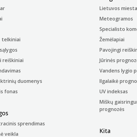
ar
Lietuvos miesta
i
Meteogramos
Specialisto ko
telkiniai
Žemėlapiai
sąlygos
Pavojingi reiškin
i reiškiniai
Jūrinės prognoz
ndavimas
Vandens lygio 
ektrinių duomenys
Ilgalaikė progn
is fonas
UV indeksas
Miškų gaisringu
prognozės
gos
racinis sprendimas
Kita
ė veikla