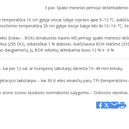
3 pav. Spalio mėnesio pirmojo dešimtadienio
 temperatūra 10 cm gylyje visoje šalyje svyravo apie 9–12 °C, aukščia
irvožemio temperatūra 20 cm gylyje visoje šalyje kilo iki 13–14 °C, žem
ekis (toliau – BOK) išmatuotas Kauno MS pirmąjį spalio mėnesio de
kiui (295 DU), vidutiniškai 1 % didesnis. Aukščiausia BOK reikšmė (333 
uo daugiamečių jų BOK vidurkių atitinkamai buvo 12 % ir -9 %.
– kai per 12 val. ar trumpesnį laikotarpį iškrenta 15–49 mm kritulių.
tacijos laikotarpiu – kai 30 iš eilės einančių parų TPI (temperatūros–
 storio ozono sluoksnis normaliomis sąlygomis – Dobsono vienetas.