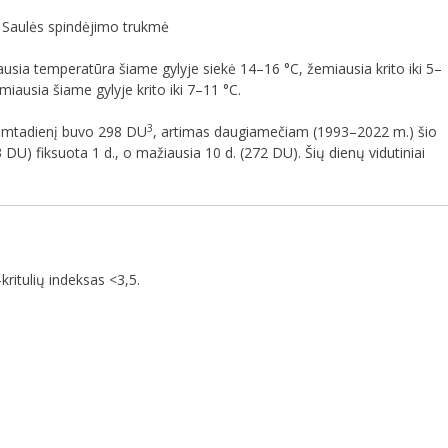
 Saulės spindėjimo trukmė
usia temperatūra šiame gylyje siekė 14–16 °C, žemiausia krito iki 5–
iausia šiame gylyje krito iki 7–11 °C.
3
šimtadienį buvo 298 DU
, artimas daugiamečiam (1993–2022 m.) šio
DU) fiksuota 1 d., o mažiausia 10 d. (272 DU). Šių dienų vidutiniai
kritulių indeksas <3,5.