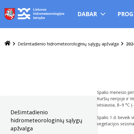
Praleisti
ir
DABAR
PROG
pereiti
į
turinį
Dešimtadienio hidrometeorologinių sąlygų apžvalga
202
Spalio mėnesio pir
Kuršių nerijoje ir V
vėsiausia, 8–9 °C (
Dešimtadienio
Spalio 1 d. beveik 
hidrometeorologinių sąlygų
vegetacijos sezona
apžvalga