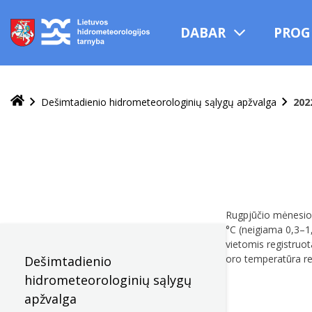
Praleisti
ir
DABAR
PROG
pereiti
į
turinį
Dešimtadienio hidrometeorologinių sąlygų apžvalga
202
Rugpjūčio mėnesio 
°C (neigiama 0,3–1,
vietomis registruot
oro temperatūra reg
Dešimtadienio
hidrometeorologinių sąlygų
apžvalga