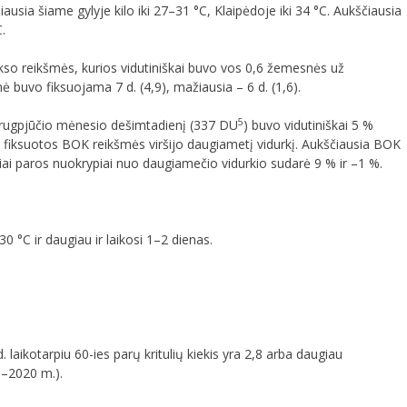
usia šiame gylyje kilo iki 27–31 °C, Klaipėdoje iki 34 °C. Aukščiausia
.
so reikšmės, kurios vidutiniškai buvo vos 0,6 žemesnės už
 buvo fiksuojama 7 d. (4,9), mažiausia – 6 d. (1,6).
5
 rugpjūčio mėnesio dešimtadienį (337 DU
) buvo vidutiniškai 5 %
) fiksuotos BOK reikšmės viršijo daugiametį vidurkį. Aukščiausia BOK
niai paros nuokrypiai nuo daugiamečio vidurkio sudarė 9 % ir –1 %.
0 °C ir daugiau ir laikosi 1–2 dienas.
. laikotarpiu 60-ies parų kritulių kiekis yra 2,8 arba daugiau
1–2020 m.).