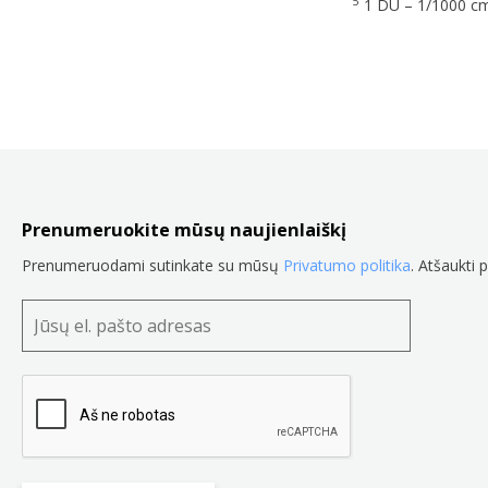
5
1 DU – 1/1000 cm
Prenumeruokite mūsų naujienlaiškį
Prenumeruodami sutinkate su mūsų
Privatumo politika
. Atšaukti 