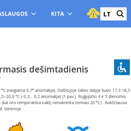
LT
ASLAUGOS
KITA
rmasis dešimtadienis
C (neigiama 0,7° anomalija). Didžiojoje šalies dalyje buvo 17,3-18,5
8,5–20,0 °C (-0,3… 0,2 anomalija) (1 pav.). Rugpjūčio 4 ir 5 dienomis
tys (kai oro temperatūra naktį nenukrenta žemiau 20 °C) . Aukščiausia
d. Varėnoje.