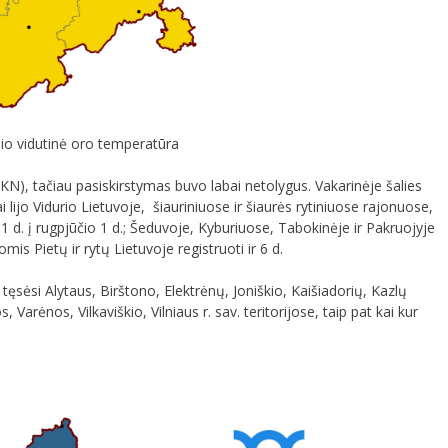
io vidutinė oro temperatūra
SKN), tačiau pasiskirstymas buvo labai netolygus. Vakarinėje šalies
i lijo Vidurio Lietuvoje, šiauriniuose ir šiaurės rytiniuose rajonuose,
1 d. į rugpjūčio 1 d.; Šeduvoje, Kyburiuose, Tabokinėje ir Pakruojyje
tomis Pietų ir rytų Lietuvoje registruoti ir 6 d.
 tęsėsi Alytaus, Birštono, Elektrėnų, Joniškio, Kaišiadorių, Kazlų
Varėnos, Vilkaviškio, Vilniaus r. sav. teritorijose, taip pat kai kur