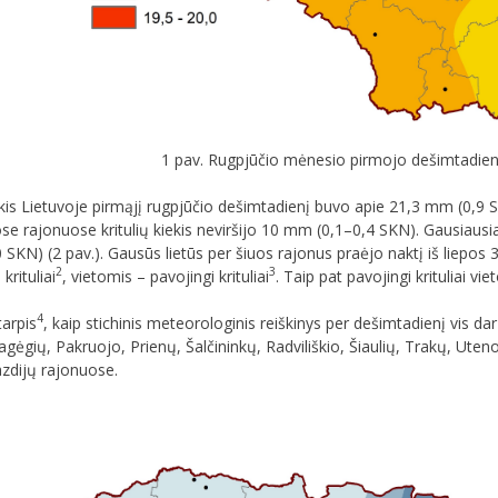
1 pav. Rugpjūčio mėnesio pirmojo dešimtadien
kiekis Lietuvoje pirmąjį rugpjūčio dešimtadienį buvo apie 21,3 mm (0,9 
uose rajonuose kritulių kiekis neviršijo 10 mm (0,1–0,4 SKN). Gausiausia
KN) (2 pav.). Gausūs lietūs per šiuos rajonus praėjo naktį iš liepos 3
2
3
 krituliai
, vietomis – pavojingi krituliai
. Taip pat pavojingi krituliai vie
4
tarpis
, kaip stichinis meteorologinis reiškinys per dešimtadienį vis dar
ėgių, Pakruojo, Prienų, Šalčininkų, Radviliškio, Šiaulių, Trakų, Utenos, 
azdijų rajonuose.