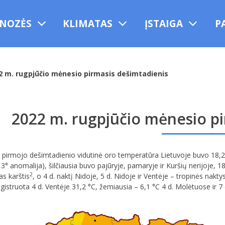
NOZĖS
KLIMATAS
ĮSTAIGA
P
2 m. rugpjūčio mėnesio pirmasis dešimtadienis
2022 m. rugpjūčio mėnesio pi
pirmojo dešimtadienio vidutinė oro temperatūra Lietuvoje buvo 18,2 °
3° anomalija), šilčiausia buvo pajūryje, pamaryje ir Kuršių nerijoje, 1
2
as karštis
, o 4 d. naktį Nidoje, 5 d. Nidoje ir Ventėje – tropinės nak
istruota 4 d. Ventėje 31,2 °C, žemiausia – 6,1 °C 4 d. Molėtuose ir 7 