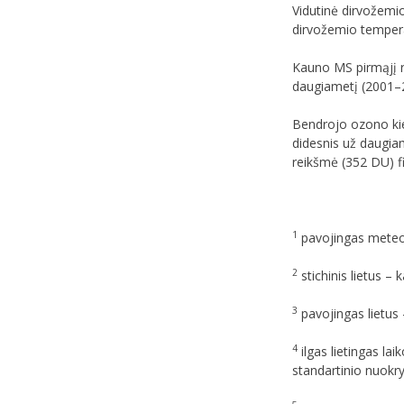
Vidutinė dirvožemio
dirvožemio temperat
Kauno MS pirmąjį r
daugiametį (2001–20
Bendrojo ozono kie
didesnis už daugia
reikšmė (352 DU) fi
1
pavojingas meteor
2
stichinis lietus – 
3
pavojingas lietus 
4
ilgas lietingas lai
standartinio nuokry