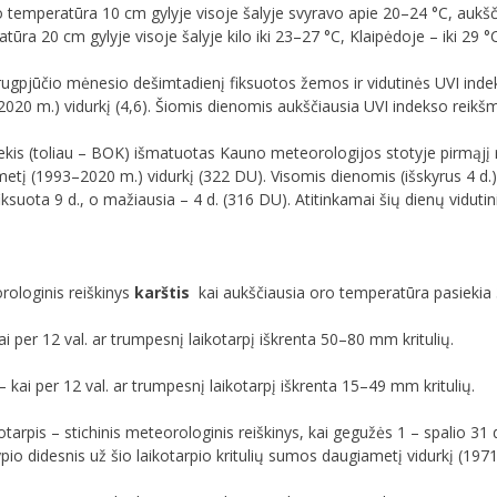
 temperatūra 10 cm gylyje visoje šalyje svyravo apie 20–24 °C, aukščia
ūra 20 cm gylyje visoje šalyje kilo iki 23–27 °C, Klaipėdoje – iki 29 °C
ugpjūčio mėnesio dešimtadienį fiksuotos žemos ir vidutinės UVI indek
20 m.) vidurkį (4,6). Šiomis dienomis aukščiausia UVI indekso reikšmė
kis (toliau – BOK) išmatuotas Kauno meteorologijos stotyje pirmąjį
metį (1993–2020 m.) vidurkį (322 DU). Visomis dienomis (išskyrus 4 d.
ksuota 9 d., o mažiausia – 4 d. (316 DU). Atitinkamai šių dienų viduti
ologinis reiškinys
karštis
­ kai aukščiausia oro temperatūra pasiekia 3
kai per 12 val. ar trumpesnį laikotarpį iškrenta 50–80 mm kritulių.
– kai per 12 val. ar trumpesnį laikotarpį iškrenta 15–49 mm kritulių.
kotarpis – stichinis meteorologinis reiškinys, kai gegužės 1 – spalio 31 d
pio didesnis už šio laikotarpio kritulių sumos daugiametį vidurkį (197