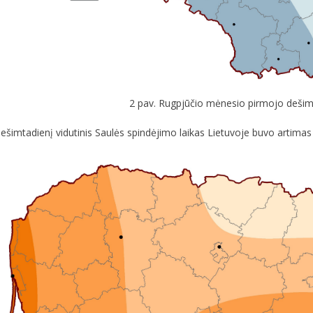
2 pav. Rugpjūčio mėnesio pirmojo dešimta
ešimtadienį vidutinis Saulės spindėjimo laikas Lietuvoje buvo artimas SK