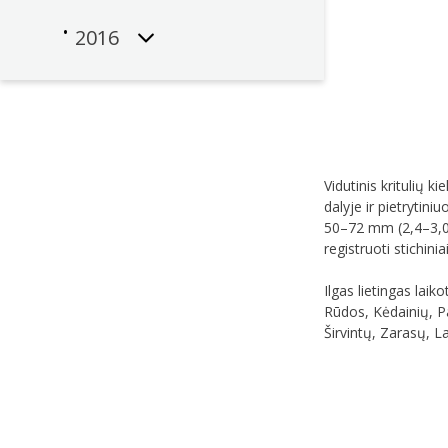
2016
Vidutinis kritulių 
dalyje ir pietrytini
50–72 mm (2,4–3,0 S
registruoti stichiniai
Ilgas lietingas laiko
Rūdos, Kėdainių, Pag
Širvintų, Zarasų, L