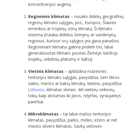
koncentracijos augimą.
Regioninis klimatas
– nusako didelių geografinių
regionų klimato sąlygas, pvz., Europos, Šiaurės
Amerikos ar tropinių zonų klimatą. Ši klimato
sistema įtraukia didelius žemynų ar vandenynų
regionus, kuriose orų sąlygos yra gana panašios.
Regioniniam klimatui galima priskirti tris, labai
generalizuotas klimato juostas Žemėje: karštoji-
tropikų, vidutinių platumų ir šaltoji.
Vietinis klimatas
– apibūdina mažesnės
teritorijos klimato sąlygas, pavyzdžiui, tam tikros
šalies, miesto ar kalnų klimatą. Vietinis, pavyzdžiui
Lietuvos
, klimatas skiriasi dėl vietinių veiksnių,
tokių kaip atstumas iki jūros, reljefas, vyraujantys
paviršiai
Mikroklimatas
– tai labai mažos teritorijos
klimatas, pavyzdžiui, parko, miško, ežero ar net
miesto skvero klimatas. Savitą vietovės