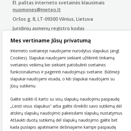
El. paštas interneto svetainės klausimais
nuomones@meteo.lt
Oršos g. 8, LT-09300 Vilnius, Lietuva
Juridinių asmenų registro kodas
290743240
Mes vertiname Jūsų privatumą
PVM mokėtojo kodas
LT907432416
Interneto svetainėje naudojame nurodytus slapukus (angl.
Cookies). Slapukai naudojami siekiant užtikrinti tinkamą
svetainės veikimą bei siekiant patobulinti svetainės
funkcionalumus ir pagerinti naudojimąsi svetaine. Būtinieji
slapukai naudojami visada, o kiti slapukai naudojami su
Jūsų sutikimu.
Galite sutikti iš karto su visų slapukų naudojimu paspaudę
Sekite mus
„Leisti visus slapukus“ arba galite išreikšti savo sutikimą dėl
atskirų slapukų naudojimo pakeisdami slapukų nustatymus.
Atšaukti duotą sutikimą dėl slapukų naudojimo galite bet
kada puslapio apatiniame dešiniajame kampe paspaudę