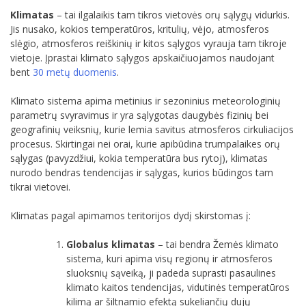
Klimatas
– tai ilgalaikis tam tikros vietovės orų sąlygų vidurkis.
Jis nusako, kokios temperatūros, kritulių, vėjo, atmosferos
slėgio, atmosferos reiškinių ir kitos sąlygos vyrauja tam tikroje
vietoje. Įprastai klimato sąlygos apskaičiuojamos naudojant
bent
30 metų duomenis
.
Klimato sistema apima metinius ir sezoninius meteorologinių
parametrų svyravimus ir yra sąlygotas daugybės fizinių bei
geografinių veiksnių, kurie lemia savitus atmosferos cirkuliacijos
procesus. Skirtingai nei orai, kurie apibūdina trumpalaikes orų
sąlygas (pavyzdžiui, kokia temperatūra bus rytoj), klimatas
nurodo bendras tendencijas ir sąlygas, kurios būdingos tam
tikrai vietovei.
Klimatas pagal apimamos teritorijos dydį skirstomas į:
Globalus klimatas
– tai bendra Žemės klimato
sistema, kuri apima visų regionų ir atmosferos
sluoksnių sąveiką, ji padeda suprasti pasaulines
klimato kaitos tendencijas, vidutinės temperatūros
kilimą ar šiltnamio efektą sukeliančių dujų