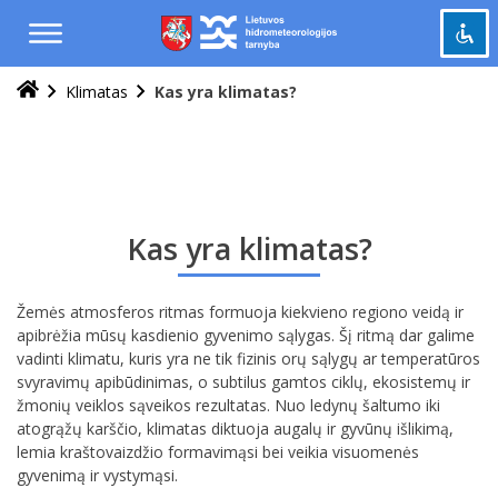
Praleisti
ir
pereiti
į
Klimatas
Kas yra klimatas?
Pažymėti antraštes
turinį
title
Tolinti
zoom_out
Priartinti
zoom_in
Sumažinti šriftą
remove_circle_outline
Kas yra klimatas?
Padidinti šriftą
add_circle_outline
Šviesus kontrastas
brightness_high
Žemės atmosferos ritmas formuoja kiekvieno regiono veidą ir
Tamsus kontrastas
brightness_low
apibrėžia mūsų kasdienio gyvenimo sąlygas. Šį ritmą dar galime
vadinti klimatu, kuris yra ne tik fizinis orų sąlygų ar temperatūros
Grąžinti
cached
svyravimų apibūdinimas, o subtilus gamtos ciklų, ekosistemų ir
viską
žmonių veiklos sąveikos rezultatas. Nuo ledynų šaltumo iki
į
atogrąžų karščio, klimatas diktuoja augalų ir gyvūnų išlikimą,
pradinę
lemia kraštovaizdžio formavimąsi bei veikia visuomenės
gyvenimą ir vystymąsi.
būseną