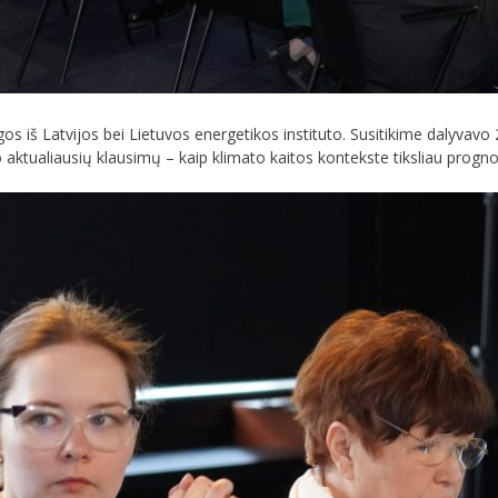
gos iš Latvijos bei Lietuvos energetikos instituto. Susitikime dalyvavo 
o aktualiausių klausimų – kaip klimato kaitos kontekste tiksliau progno