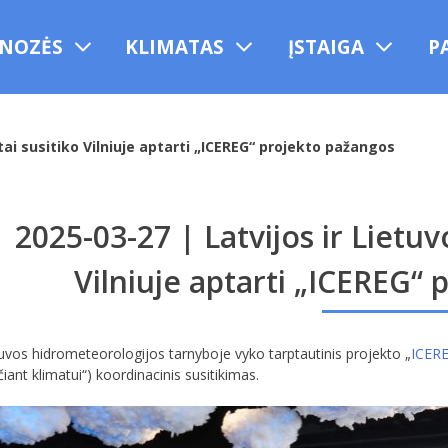
NOZĖS
KLIMATAS
ĮSTAIGA
P
stai susitiko Vilniuje aptarti „ICEREG“ projekto pažangos
2025-03-27 | Latvijos ir Lietuvo
Vilniuje aptarti „ICEREG“
uvos hidrometeorologijos tarnyboje vyko tarptautinis projekto „
ICER
iant klimatui“) koordinacinis susitikimas.