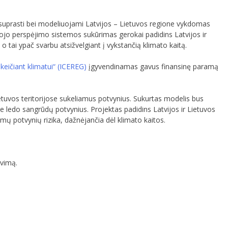
u suprasti bei modeliuojami Latvijos – Lietuvos regione vykdomas
jo perspėjimo sistemos sukūrimas gerokai padidins Latvijos ir
tai ypač svarbu atsižvelgiant į vykstančią klimato kaitą.
keičiant klimatui“ (ICEREG)
įgyvendinamas gavus finansinę paramą
etuvos teritorijose sukeliamus potvynius. Sukurtas modelis bus
 ledo sangrūdų potvynius. Projektas padidins Latvijos ir Lietuvos
ų potvynių rizika, dažnėjančia dėl klimato kaitos.
avimą.