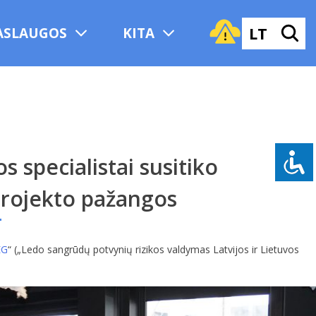
LT
ASLAUGOS
KITA
s specialistai susitiko
 projekto pažangos
EG
“ („Ledo sangrūdų potvynių rizikos valdymas Latvijos ir Lietuvos