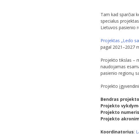
Tam kad sparčiai ke
specialus projekta
Lietuvos pasienio r
Projektas „Ledo san
pagal 2021–2027 m.
Projekto tikslas – 
naudojamas esamai 
pasienio regionų s
Projekto įgyvendin
Bendras projekto
Projekto vykdymo
Projekto numeri
Projekto akroni
Koordinatorius
:
L