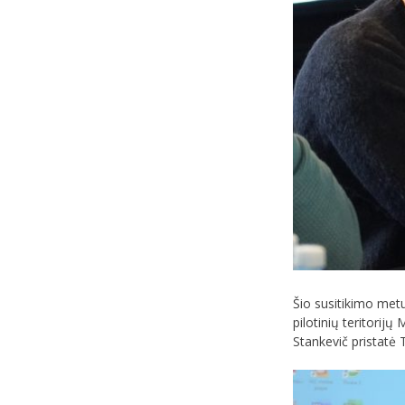
Šio susitikimo metu
pilotinių teritorij
Stankevič pristatė