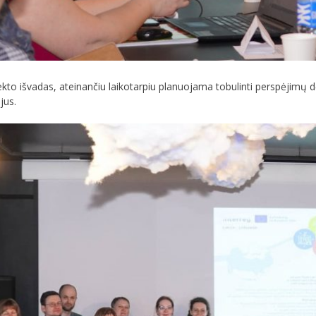
jekto išvadas, ateinančiu laikotarpiu planuojama tobulinti perspėjimų dė
jus.