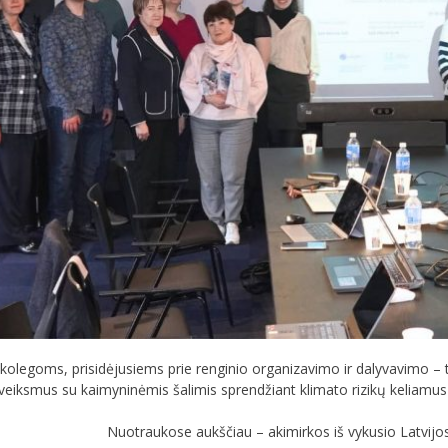
egoms, prisidėjusiems prie renginio organizavimo ir dalyvavimo – tokie s
veiksmus su kaimyninėmis šalimis sprendžiant klimato rizikų keliamus 
Nuotraukose aukščiau – akimirkos iš vykusio Latvijos 