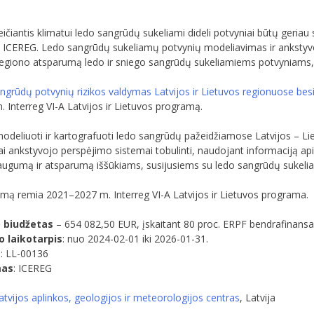
ičiantis klimatui ledo sangrūdų sukeliami dideli potvyniai būtų geria
s ICEREG. Ledo sangrūdų sukeliamų potvynių modeliavimas ir ankstyvo
egiono atsparumą ledo ir sniego sangrūdų sukeliamiems potvyniams, o 
grūdų potvynių rizikos valdymas Latvijos ir Lietuvos regionuose besi
 Interreg VI-A Latvijos ir Lietuvos programą.
modeliuoti ir kartografuoti ledo sangrūdų pažeidžiamose Latvijos – Li
ankstyvojo perspėjimo sistemai tobulinti, naudojant informaciją apie
augumą ir atsparumą iššūkiams, susijusiems su ledo sangrūdų sukeliam
imą remia 2021–2027 m. Interreg VI-A Latvijos ir Lietuvos programa.
 biudžetas
– 654 082,50 EUR, įskaitant 80 proc. ERPF bendrafinans
 laikotarpis
: nuo 2024-02-01 iki 2026-01-31.
s
: LL-00136
mas
: ICEREG
atvijos aplinkos, geologijos ir meteorologijos centras
, Latvija