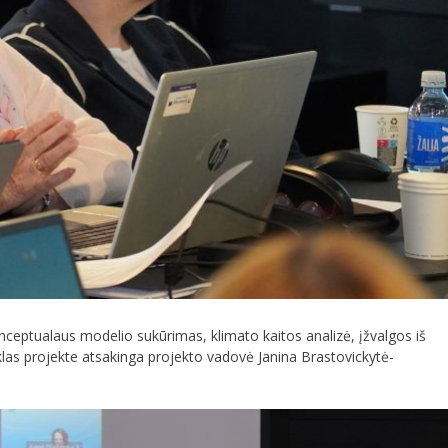
onceptualaus modelio sukūrimas, klimato kaitos analizė, įžvalgos iš
klas projekte atsakinga projekto vadovė Janina Brastovickytė-