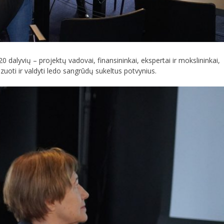
20 dalyvių – projektų vadovai, finansininkai, ekspertai ir mokslininkai,
zuoti ir valdyti ledo sangrūdų sukeltus potvynius.