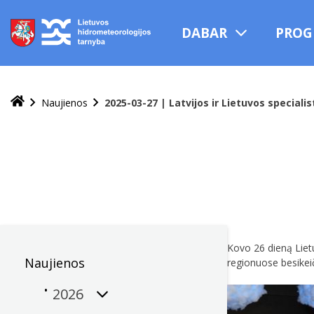
Praleisti
ir
DABAR
PROG
pereiti
į
turinį
Naujienos
2025-03-27 | Latvijos ir Lietuvos speciali
Kovo 26 dieną Liet
Naujienos
regionuose besikeič
2026