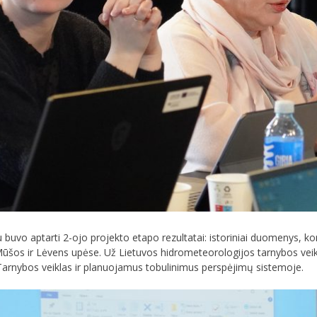
 buvo aptarti 2-ojo projekto etapo rezultatai: istoriniai duomenys, k
ų Mūšos ir Lėvens upėse. Už Lietuvos hidrometeorologijos tarnybos vei
 Tarnybos veiklas ir planuojamus tobulinimus perspėjimų sistemoje.