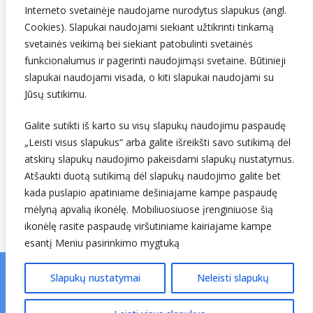
LT907432416
Interneto svetainėje naudojame nurodytus slapukus (angl.
Cookies). Slapukai naudojami siekiant užtikrinti tinkamą
svetainės veikimą bei siekiant patobulinti svetainės
funkcionalumus ir pagerinti naudojimąsi svetaine. Būtinieji
slapukai naudojami visada, o kiti slapukai naudojami su
Jūsų sutikimu.
Galite sutikti iš karto su visų slapukų naudojimu paspaudę
Sekite mus
„Leisti visus slapukus“ arba galite išreikšti savo sutikimą dėl
atskirų slapukų naudojimo pakeisdami slapukų nustatymus.
Atšaukti duotą sutikimą dėl slapukų naudojimo galite bet
kada puslapio apatiniame dešiniajame kampe paspaudę
mėlyną apvalią ikonėlę. Mobiliuosiuose įrenginiuose šią
ikonėlę rasite paspaudę viršutiniame kairiajame kampe
esantį Meniu pasirinkimo mygtuką
Slapukų nustatymai
Neleisti slapukų
© Lietuvos hidrometeorologijos tarnyba prie Aplinkos
ministerijos. Visos teisės saugomos.
v25.01.06 ↗