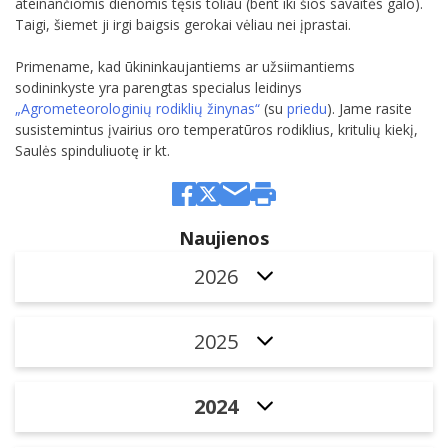
ateinančiomis dienomis tęsis toliau (bent iki šios savaitės galo).
Taigi, šiemet ji irgi baigsis gerokai vėliau nei įprastai.
Primename, kad ūkininkaujantiems ar užsiimantiems
sodininkyste yra parengtas specialus leidinys
„Agrometeorologinių rodiklių žinynas“
(su
priedu
). Jame rasite
susistemintus įvairius oro temperatūros rodiklius, kritulių kiekį,
Saulės spinduliuotę ir kt.
Naujienos
2026
2025
2024