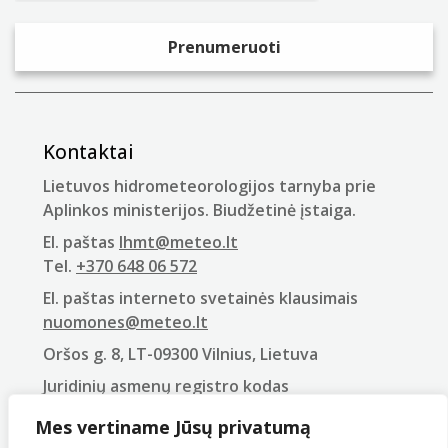
Kontaktai
Lietuvos hidrometeorologijos tarnyba prie
Aplinkos ministerijos. Biudžetinė įstaiga.
El. paštas
lhmt@meteo.lt
Tel.
+370 648 06 572
El. paštas interneto svetainės klausimais
nuomones@meteo.lt
Oršos g. 8, LT-09300 Vilnius, Lietuva
Juridinių asmenų registro kodas
290743240
Mes vertiname Jūsų privatumą
PVM mokėtojo kodas