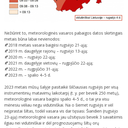
Nežiūrint to, meteorologinės vasaros pabaigos datos skirtingais
metais būna labai nevienodos:
🍂2018 metais vasara baigėsi rugsėjo 21-ąją;
🍂2019 m. daugelyje rajonų – rugsėjo 13-ąją;
🍂2020 m. – rugsėjo 22-ąją;
🍂2021 m. daugelyje vietovių – rugpjūčio 22-ąją;
🍂2022 m. – rugpjūčio 31-ąją;
🍂2023 m. – spalio 4–5 d.
2023 metais mūsų šalyje pasitaikė šilčiausias rugsėjis per visą
instrumentinių matavimų laikotarpį (t. y. per beveik 250 metų),
meteorologinė vasara baigėsi spalio 4–5 d., o tai yra visu
mėnesiu vėliau negu vidutiniškai. Na o šiemet rugsėjis ir vėl
neįprastai šiltas, todėl vasara vis dar tęsiasi. Šiandien (rugsėjo
23-ąją) meteorologinė vasara jau užsitęsusi beveik 3 savaitėmis
ilgiau nei vidutiniškai ir dėl prognozuojamų šiltų orų