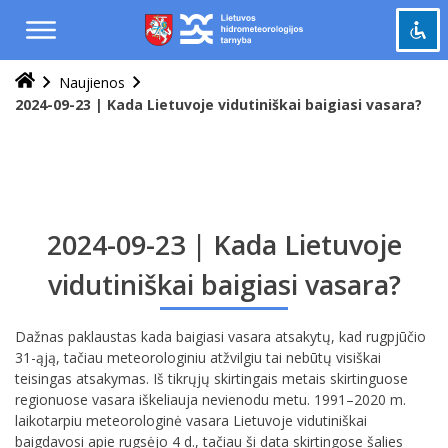
Praleisti
ir
pereiti
į
Naujienos
Pažymėti antraštes
turinį
title
2024-09-23 | Kada Lietuvoje vidutiniškai baigiasi vasara?
Tolinti
zoom_out
Priartinti
zoom_in
Sumažinti šriftą
remove_circle_outline
Padidinti šriftą
add_circle_outline
2024-09-23 | Kada Lietuvoje
Šviesus kontrastas
brightness_high
vidutiniškai baigiasi vasara?
Tamsus kontrastas
brightness_low
Dažnas paklaustas kada baigiasi vasara atsakytų, kad rugpjūčio
Grąžinti
cached
31-ąją, tačiau meteorologiniu atžvilgiu tai nebūtų visiškai
viską
teisingas atsakymas. Iš tikrųjų skirtingais metais skirtinguose
į
regionuose vasara iškeliauja nevienodu metu. 1991–2020 m.
pradinę
laikotarpiu meteorologinė vasara Lietuvoje vidutiniškai
būseną
baigdavosi apie rugsėjo 4 d., tačiau ši data skirtingose šalies