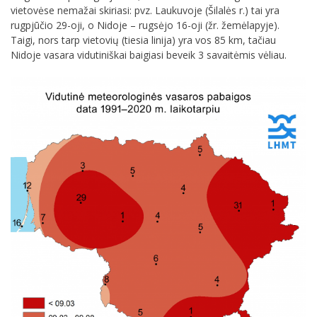
vietovėse nemažai skiriasi: pvz. Laukuvoje (Šilalės r.) tai yra
rugpjūčio 29-oji, o Nidoje – rugsėjo 16-oji (žr. žemėlapyje).
Taigi, nors tarp vietovių (tiesia linija) yra vos 85 km, tačiau
Nidoje vasara vidutiniškai baigiasi beveik 3 savaitėmis vėliau.