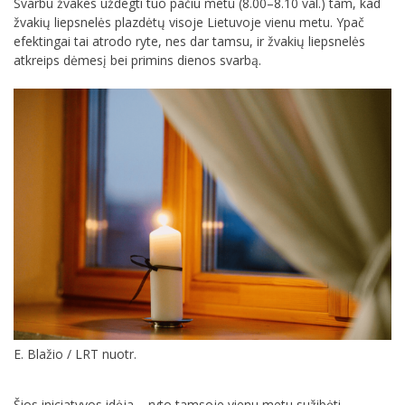
Svarbu žvakes uždegti tuo pačiu metu (8.00–8.10 val.) tam, kad
žvakių liepsnelės plazdėtų visoje Lietuvoje vienu metu. Ypač
efektingai tai atrodo ryte, nes dar tamsu, ir žvakių liepsnelės
atkreips dėmesį bei primins dienos svarbą.
E. Blažio / LRT nuotr.
Šios iniciatyvos idėja – ryto tamsoje vienu metu sužibėti