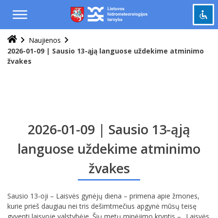
Praleisti
ir
pereiti
į
Naujienos
Pažymėti antraštes
turinį
title
2026-01-09 | Sausio 13-ąją languose uždekime atminimo
žvakes
Tolinti
zoom_out
Priartinti
zoom_in
Sumažinti šriftą
remove_circle_outline
Padidinti šriftą
add_circle_outline
2026-01-09 | Sausio 13-ąją
Šviesus kontrastas
brightness_high
Tamsus kontrastas
languose uždekime atminimo
brightness_low
žvakes
Grąžinti
cached
viską
į
Sausio 13-oji – Laisvės gynėjų diena – primena apie žmones,
pradinę
kurie prieš daugiau nei tris dešimtmečius apgynė mūsų teisę
būseną
gyventi laisvoje valstybėje. Šių metų minėjimo kryptis – „Laisvės