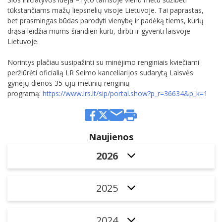
tūkstančiams mažų liepsnelių visoje Lietuvoje. Tai paprastas,
bet prasmingas būdas parodyti vienybę ir padėką tiems, kurių
drąsa leidžia mums šiandien kurti, dirbti ir gyventi laisvoje
Lietuvoje.
Norintys plačiau susipažinti su minėjimo renginiais kviečiami
peržiūrėti oficialią LR Seimo kanceliarijos sudarytą Laisvės
gynėjų dienos 35-ųjų metinių renginių
programą:
https://www.lrs.lt/sip/portal.show?p_r=36634&p_k=1
Naujienos
2026
2025
2024