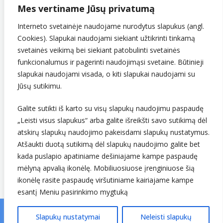
290743240
Mes vertiname Jūsų privatumą
PVM mokėtojo kodas
LT907432416
Interneto svetainėje naudojame nurodytus slapukus (angl.
Cookies). Slapukai naudojami siekiant užtikrinti tinkamą
svetainės veikimą bei siekiant patobulinti svetainės
funkcionalumus ir pagerinti naudojimąsi svetaine. Būtinieji
slapukai naudojami visada, o kiti slapukai naudojami su
Jūsų sutikimu.
Galite sutikti iš karto su visų slapukų naudojimu paspaudę
„Leisti visus slapukus“ arba galite išreikšti savo sutikimą dėl
Sekite mus
atskirų slapukų naudojimo pakeisdami slapukų nustatymus.
Atšaukti duotą sutikimą dėl slapukų naudojimo galite bet
kada puslapio apatiniame dešiniajame kampe paspaudę
mėlyną apvalią ikonėlę. Mobiliuosiuose įrenginiuose šią
ikonėlę rasite paspaudę viršutiniame kairiajame kampe
esantį Meniu pasirinkimo mygtuką
Slapukų nustatymai
Neleisti slapukų