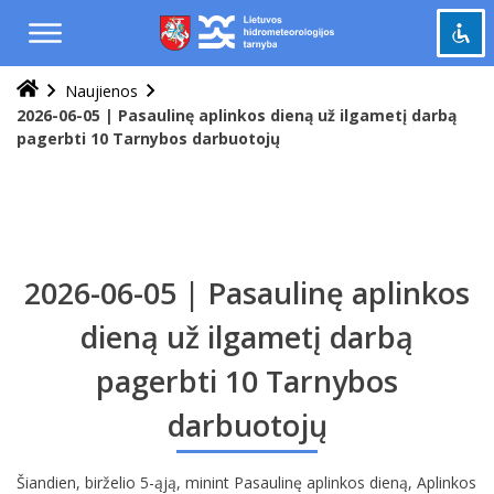
Praleisti
ir
pereiti
į
Naujienos
Pažymėti antraštes
turinį
title
2026-06-05 | Pasaulinę aplinkos dieną už ilgametį darbą
pagerbti 10 Tarnybos darbuotojų
Tolinti
zoom_out
Priartinti
zoom_in
Sumažinti šriftą
remove_circle_outline
Padidinti šriftą
add_circle_outline
2026-06-05 | Pasaulinę aplinkos
Šviesus kontrastas
brightness_high
Tamsus kontrastas
dieną už ilgametį darbą
brightness_low
pagerbti 10 Tarnybos
Grąžinti
cached
viską
darbuotojų
į
pradinę
būseną
Šiandien, birželio 5-ąją, minint Pasaulinę aplinkos dieną, Aplinkos