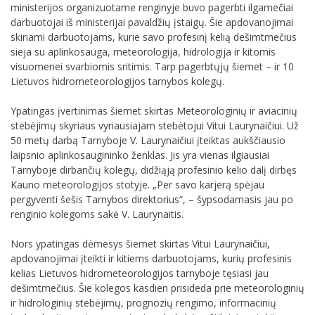
ministerijos organizuotame renginyje buvo pagerbti ilgamečiai
darbuotojai iš ministerijai pavaldžių įstaigų. Šie apdovanojimai
skiriami darbuotojams, kurie savo profesinį kelią dešimtmečius
sieja su aplinkosauga, meteorologija, hidrologija ir kitomis
visuomenei svarbiomis sritimis. Tarp pagerbtųjų šiemet – ir 10
Lietuvos hidrometeorologijos tarnybos kolegų.
Ypatingas įvertinimas šiemet skirtas Meteorologinių ir aviacinių
stebėjimų skyriaus vyriausiajam stebėtojui Vitui Laurynaičiui. Už
50 metų darbą Tarnyboje V. Laurynaičiui įteiktas aukščiausio
laipsnio aplinkosaugininko ženklas. Jis yra vienas ilgiausiai
Tarnyboje dirbančių kolegų, didžiąją profesinio kelio dalį dirbęs
Kauno meteorologijos stotyje. „Per savo karjerą spėjau
pergyventi šešis Tarnybos direktorius“, – šypsodamasis jau po
renginio kolegoms sakė V. Laurynaitis.
Nors ypatingas dėmesys šiemet skirtas Vitui Laurynaičiui,
apdovanojimai įteikti ir kitiems darbuotojams, kurių profesinis
kelias Lietuvos hidrometeorologijos tarnyboje tęsiasi jau
dešimtmečius. Šie kolegos kasdien prisideda prie meteorologinių
ir hidrologinių stebėjimų, prognozių rengimo, informacinių