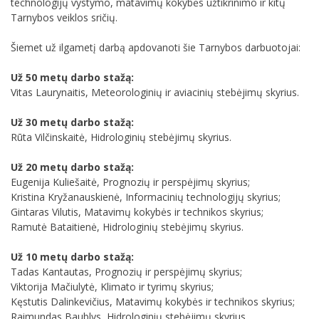
technologijų vystymo, matavimų kokybės užtikrinimo ir kitų
Tarnybos veiklos sričių.
Šiemet už ilgametį darbą apdovanoti šie Tarnybos darbuotojai:
Už 50 metų darbo stažą:
Vitas Laurynaitis, Meteorologinių ir aviacinių stebėjimų skyrius.
Už 30 metų darbo stažą:
Rūta Vilčinskaitė, Hidrologinių stebėjimų skyrius.
Už 20 metų darbo stažą:
Eugenija Kuliešaitė, Prognozių ir perspėjimų skyrius;
Kristina Kryžanauskienė, Informacinių technologijų skyrius;
Gintaras Vilutis, Matavimų kokybės ir technikos skyrius;
Ramutė Bataitienė, Hidrologinių stebėjimų skyrius.
Už 10 metų darbo stažą:
Tadas Kantautas, Prognozių ir perspėjimų skyrius;
Viktorija Mačiulytė, Klimato ir tyrimų skyrius;
Kęstutis Dalinkevičius, Matavimų kokybės ir technikos skyrius;
Raimundas Baublys, Hidrologinių stebėjimų skyrius.