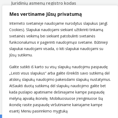
Juridinių asmenų registro kodas
290743240
Mes vertiname Jūsų privatumą
PVM mokėtojo kodas
LT907432416
Interneto svetainėje naudojame nurodytus slapukus (angl.
Cookies). Slapukai naudojami siekiant užtikrinti tinkamą
svetainės veikimą bei siekiant patobulinti svetainės
funkcionalumus ir pagerinti naudojimąsi svetaine. Būtinieji
slapukai naudojami visada, o kiti slapukai naudojami su
Jūsų sutikimu.
Galite sutikti iš karto su visų slapukų naudojimu paspaudę
„Leisti visus slapukus“ arba galite išreikšti savo sutikimą dėl
Sekite mus
atskirų slapukų naudojimo pakeisdami slapukų nustatymus.
Atšaukti duotą sutikimą dėl slapukų naudojimo galite bet
kada puslapio apatiniame dešiniajame kampe paspaudę
mėlyną apvalią ikonėlę. Mobiliuosiuose įrenginiuose šią
ikonėlę rasite paspaudę viršutiniame kairiajame kampe
esantį Meniu pasirinkimo mygtuką