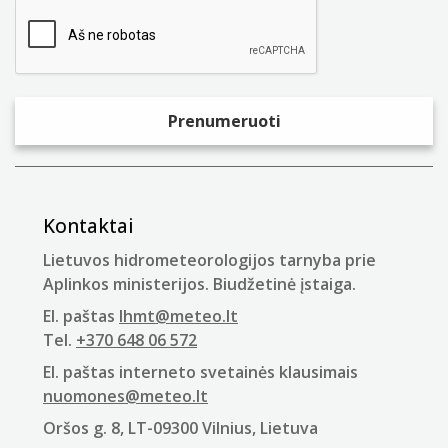
Kontaktai
Lietuvos hidrometeorologijos tarnyba prie
Aplinkos ministerijos. Biudžetinė įstaiga.
El. paštas
lhmt@meteo.lt
Tel.
+370 648 06 572
El. paštas interneto svetainės klausimais
nuomones@meteo.lt
Oršos g. 8, LT-09300 Vilnius, Lietuva