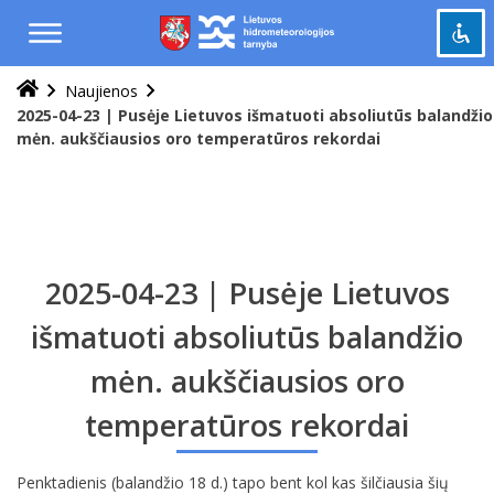
Praleisti
ir
pereiti
į
Naujienos
Pažymėti antraštes
turinį
title
2025-04-23 | Pusėje Lietuvos išmatuoti absoliutūs balandžio
mėn. aukščiausios oro temperatūros rekordai
Tolinti
zoom_out
Priartinti
zoom_in
Sumažinti šriftą
remove_circle_outline
Padidinti šriftą
add_circle_outline
2025-04-23 | Pusėje Lietuvos
Šviesus kontrastas
brightness_high
Tamsus kontrastas
išmatuoti absoliutūs balandžio
brightness_low
mėn. aukščiausios oro
Grąžinti
cached
viską
temperatūros rekordai
į
pradinę
būseną
Penktadienis (balandžio 18 d.) tapo bent kol kas šilčiausia šių