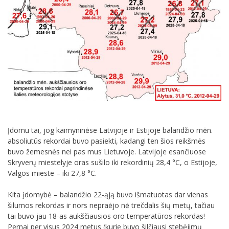
Įdomu tai, jog kaimyninėse Latvijoje ir Estijoje balandžio mėn.
absoliutūs rekordai buvo pasiekti, kadangi ten šios reikšmės
buvo žemesnės nei pas mus Lietuvoje. Latvijoje esančiuose
Skryverų miestelyje oras sušilo iki rekordinių 28,4 °C, o Estijoje,
Valgos mieste – iki 27,8 °C.
Kita įdomybė – balandžio 22-ąją buvo išmatuotas dar vienas
šilumos rekordas ir nors nepraėjo nė trečdalis šių metų, tačiau
tai buvo jau 18-as aukščiausios oro temperatūros rekordas!
Pernai per visus 2024 metus (kurie buvo šilčiausi stebėjimų