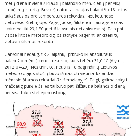
metų diena ir viena šilčiausių balandžio mėn. dienų per visą
stebėjimų istoriją. Buvo išmatuotas naujas balandžio 18-osios
aukščiausios oro temperatūros rekordas. Net keturiose
vietovėse: Kretingoje, Pagėgiuose, Šilutėje ir Tauragėje oras
įkaito net iki 29,1 °C (net 6 laipsniais nei ankstesnis). Taip pat
visose kitose meteorologijos stotyse pagerinti anksteni tų
vietovių šilumos rekordai.
Ganėtinai nedaug, tik 2 laipsnių, pritrūko iki absoliutaus
balandžio mėn. šilumos rekordo, kuris tebėra 31,0 °C (Alytus,
2012-04-29). Nežiūrint to, net 9 iš 18 pagrindinių Lietuvos
meteorologijos stočių buvo išmatuoti vietiniai balandžio
mėnesio šilumos rekordai (žr. žemėlapyje). Taigi, galima sakyti
maždaug pusėje šalies tai buvo pati šilčiausia balandžio dieną
per visą tokių stebėjimų istoriją.