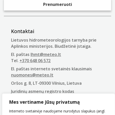
Kontaktai
Lietuvos hidrometeorologijos tarnyba prie
Aplinkos ministerijos. Biudžetinė įstaiga.
El. paštas
lhmt@meteo.lt
Tel.
+370 648 06 572
El. paštas interneto svetainės klausimais
nuomones@meteo.lt
Oršos g. 8, LT-09300 Vilnius, Lietuva
Juridinių asmenų registro kodas
290743240
Mes vertiname Jūsų privatumą
PVM mokėtojo kodas
LT907432416
Interneto svetainėje naudojame nurodytus slapukus (angl.