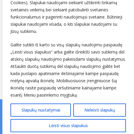
Cookies). Slapukai naudojami siekiant užtikrinti tinkamą
svetainės veikimą bei siekiant patobulinti svetainės
funkcionalumus ir pagerinti naudojimąsi svetaine. Būtinieji
slapukai naudojami visada, o kiti slapukai naudojami su
Jūsų sutikimu.
Galite sutikti iš karto su visų slapukų naudojimu paspaudę
„Leisti visus slapukus“ arba galite išreikšti savo sutikimą dėl
Sekite mus
atskirų slapukų naudojimo pakeisdami slapukų nustatymus.
Atšaukti duotą sutikimą dėl slapukų naudojimo galite bet
kada puslapio apatiniame dešiniajame kampe paspaudę
mėlyną apvalią ikonėlę. Mobiliuosiuose įrenginiuose šią
ikonėlę rasite paspaudę viršutiniame kairiajame kampe
esantį Meniu pasirinkimo mygtuką
Slapukų nustatymai
Neleisti slapukų
© Lietuvos hidrometeorologijos tarnyba prie Aplinkos
ministerijos. Visos teisės saugomos.
v25.01.06 ↗
Leisti visus slapukus