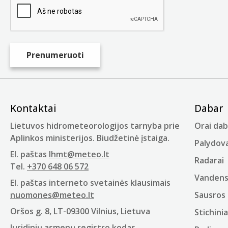
Kontaktai
Dabar
Lietuvos hidrometeorologijos tarnyba prie
Orai dab
Aplinkos ministerijos. Biudžetinė įstaiga.
Palydova
El. paštas
lhmt@meteo.lt
Radarai
Tel.
+370 648 06 572
Vandens 
El. paštas interneto svetainės klausimais
nuomones@meteo.lt
Sausros 
Oršos g. 8, LT-09300 Vilnius, Lietuva
Stichinia
Juridinių asmenų registro kodas