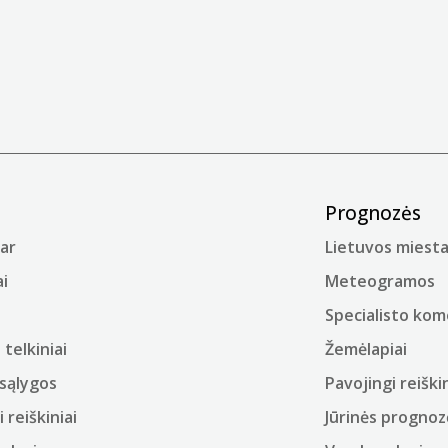
Prognozės
ar
Lietuvos miesta
i
Meteogramos
Specialisto ko
telkiniai
Žemėlapiai
sąlygos
Pavojingi reiškin
i reiškiniai
Jūrinės prognoz