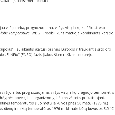
akare (šaltinis: meteociel.fr)
jau viršijo arba, prognozuojama, viršys visų laikų karščio streso
Globe Temperature
, WBGT) rodiklį, kuris matuoja kombinuotą karščio
las“), sulaikantis įkaitusį orą virš Europos ir traukiantis šilto oro
ip „El Niño“ (ENSO) fazė, įtakos šiam reiškiniui neturėjo.
u viršijo arba, prognozuojama, viršys visų laikų drėgnojo termometro
drėgmės poveikį bei organizmo gebėjimą vėsintis prakaituojant.
ktinės temperatūros šiuo metų laiku vos prieš 50 metų (1976 m.)
s dienų ir naktų temperatūros 1976 m. klimate būtų buvusios 3,5 °C