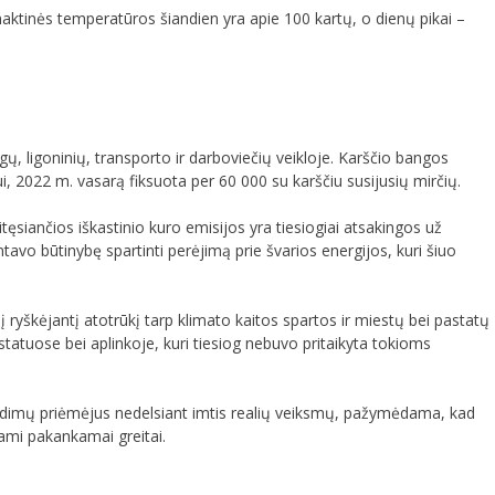
ktinės temperatūros šiandien yra apie 100 kartų, o dienų pikai –
ų, ligoninių, transporto ir darboviečių veikloje. Karščio bangos
, 2022 m. vasarą fiksuota per 60 000 su karščiu susijusių mirčių.
siančios iškastinio kuro emisijos yra tiesiogiai atsakingos už
tavo būtinybę spartinti perėjimą prie švarios energijos, kuri šiuo
ryškėjantį atotrūkį tarp klimato kaitos spartos ir miestų bei pastatų
tatuose bei aplinkoje, kuri tiesiog nebuvo pritaikyta tokioms
ndimų priėmėjus nedelsiant imtis realių veiksmų, pažymėdama, kad
ami pakankamai greitai.