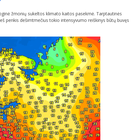
sioginė žmonių sukeltos klimato kaitos pasekmė. Tarptautinės
rieš penkis dešimtmečius tokio intensyvumo reiškinys būtų buvęs