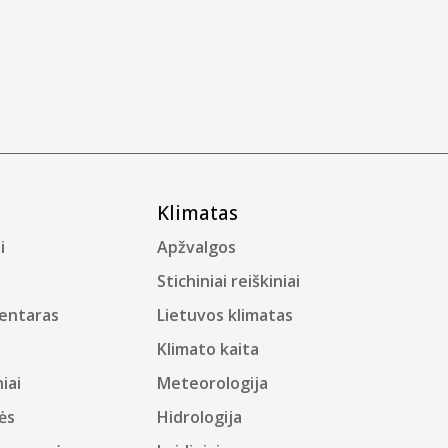
Klimatas
i
Apžvalgos
Stichiniai reiškiniai
mentaras
Lietuvos klimatas
Klimato kaita
iai
Meteorologija
ės
Hidrologija