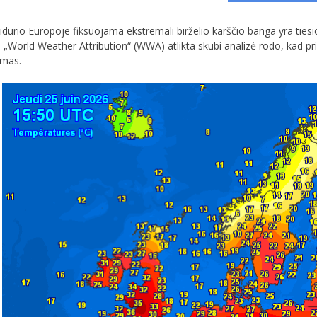
Vidurio Europoje fiksuojama ekstremali birželio karščio banga yra tie
 „World Weather Attribution“ (WWA) atlikta skubi analizė rodo, kad p
omas.