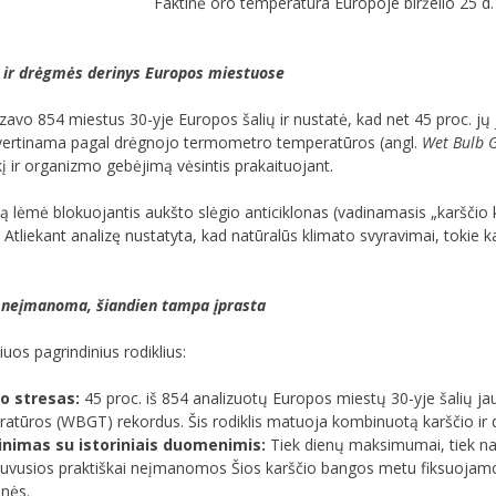
Faktinė oro temperatūra Europoje birželio 25 d. v
o ir drėgmės derinys Europos miestuose
izavo 854 miestus 30-yje Europos šalių ir nustatė, kad net 45 proc. jų 
vertinama pagal drėgnojo termometro temperatūros (angl.
Wet Bulb 
į ir organizmo gebėjimą vėsintis prakaituojant.
 lėmė blokuojantis aukšto slėgio anticiklonas (vadinamasis „karščio kupo
Atliekant analizę nustatyta, kad natūralūs klimato svyravimai, tokie ka
 neįmanoma, šiandien tampa įprasta
iuos pagrindinius rodiklius:
io stresas:
45 proc. iš 854 analizuotų Europos miestų 30-yje šalių ja
atūros (WBGT) rekordus. Šis rodiklis matuoja kombinuotą karščio ir 
inimas su istoriniais duomenimis:
Tiek dienų maksimumai, tiek na
uvusios praktiškai neįmanomos Šios karščio bangos metu fiksuojamo
nės.