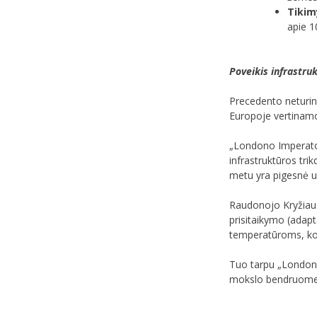
Tikim
apie 10
Poveikis infrastruk
Precedento neturinč
Europoje vertinamos
„Londono Imperatori
infrastruktūros tri
metu yra pigesnė už
Raudonojo Kryžiaus 
prisitaikymo (adapt
temperatūroms, ko
Tuo tarpu „Londono
mokslo bendruomenė