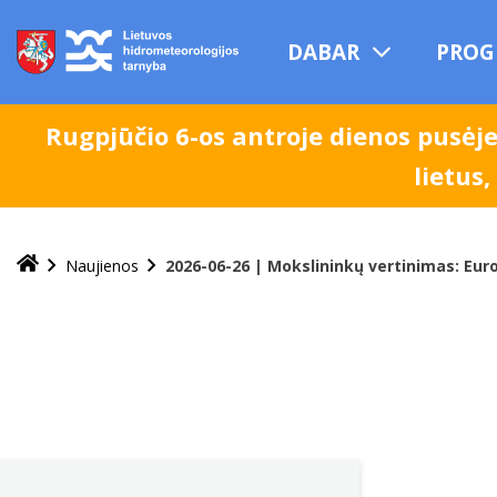
Praleisti
ir
DABAR
PROG
pereiti
į
turinį
Rugpjūčio 6-os antroje dienos pusėj
lietus
Naujienos
2026-06-26 | Mokslininkų vertinimas: Eur