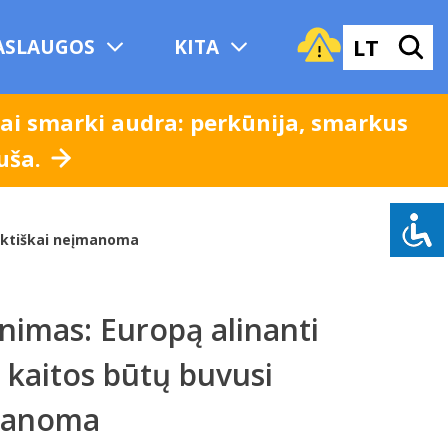
LT
ASLAUGOS
KITA
bai smarki audra: perkūnija, smarkus
ruša.
raktiškai neįmanoma
nimas: Europą alinanti
 kaitos būtų buvusi
įmanoma