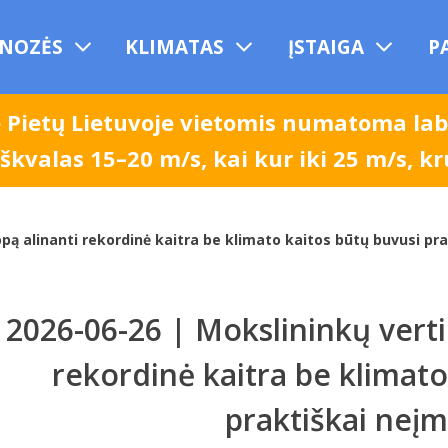
NOZĖS
KLIMATAS
ĮSTAIGA
P
e Pietų Lietuvoje vietomis numatoma la
, škvalas 15–20 m/s, kai kur iki 25 m/s, k
opą alinanti rekordinė kaitra be klimato kaitos būtų buvusi p
2026-06-26 | Mokslininkų verti
rekordinė kaitra be klimato
praktiškai ne