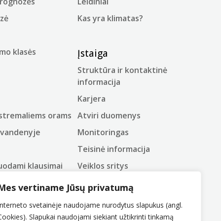
prognozės
Leidiniai
ozė
Kas yra klimatas?
mo klasės
Įstaiga
Struktūra ir kontaktinė
informacija
Karjera
kstremaliems orams
Atviri duomenys
 vandenyje
Monitoringas
Teisinė informacija
uodami klausimai
Veiklos sritys
as
Korupcijos prevencija
Mes vertiname Jūsų privatumą
žodynas
Pranešėjų apsauga
Interneto svetainėje naudojame nurodytus slapukus (angl.
Administracinė informacija
Cookies). Slapukai naudojami siekiant užtikrinti tinkamą