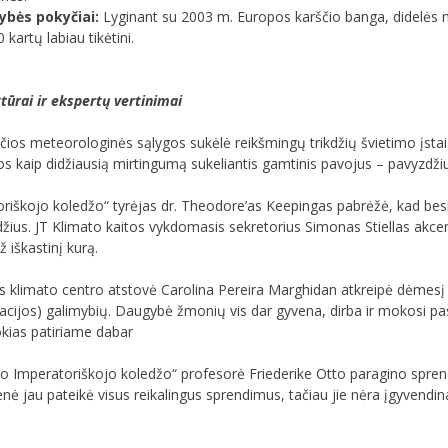
ybės pokyčiai:
Lyginant su 2003 m. Europos karščio banga, didelės na
 kartų labiau tikėtini.
tūrai ir ekspertų vertinimai
ios meteorologinės sąlygos sukėlė reikšmingų trikdžių švietimo įstaig
 kaip didžiausią mirtingumą sukeliantis gamtinis pavojus – pavyzdžiui
škojo koledžo“ tyrėjas dr. Theodore’as Keepingas pabrėžė, kad besitę
kdžius. JT Klimato kaitos vykdomasis sekretorius Simonas Stiellas akcen
 iškastinį kurą.
klimato centro atstovė Carolina Pereira Marghidan atkreipė dėmesį į 
acijos) galimybių. Daugybė žmonių vis dar gyvena, dirba ir mokosi pas
kias patiriame dabar
 Imperatoriškojo koledžo“ profesorė Friederike Otto paragino spre
 jau pateikė visus reikalingus sprendimus, tačiau jie nėra įgyvendin