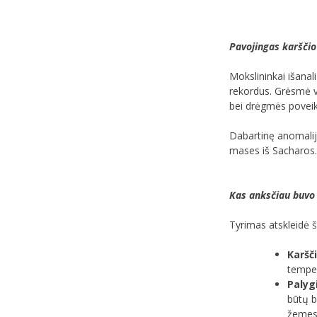
Pavojingas karšči
Mokslininkai išanal
rekordus. Grėsmė 
bei drėgmės poveik
Dabartinę anomaliją
mases iš Sacharos. 
Kas anksčiau buvo
Tyrimas atskleidė š
Karšč
temper
Palyg
būtų b
žemes