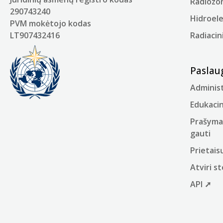
Radiozo
290743240
Hidroel
PVM mokėtojo kodas
LT907432416
Radiacin
Paslau
Administ
Edukacin
Prašyma
gauti
Prietais
Atviri 
API ➚