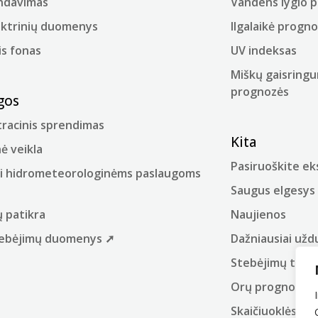
ndavimas
Vandens lygio 
ektrinių duomenys
Ilgalaikė progn
is fonas
UV indeksas
Miškų gaisringu
prognozės
gos
racinis sprendimas
Kita
ė veikla
Pasiruoškite e
i hidrometeorologinėms paslaugoms
Saugus elgesys
ų patikra
Naujienos
stebėjimų duomenys ➚
Dažniausiai užd
Stebėjimų tinkl
Orų prognozių 
Skaičiuoklės