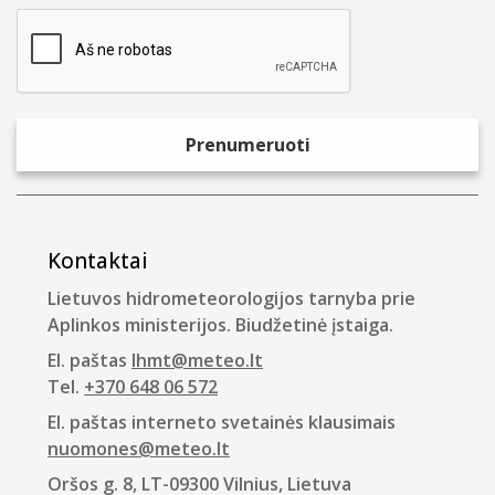
Kontaktai
Lietuvos hidrometeorologijos tarnyba prie
Aplinkos ministerijos. Biudžetinė įstaiga.
El. paštas
lhmt@meteo.lt
Tel.
+370 648 06 572
El. paštas interneto svetainės klausimais
nuomones@meteo.lt
Oršos g. 8, LT-09300 Vilnius, Lietuva