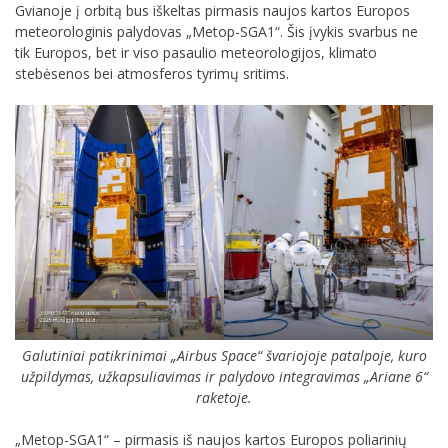
Gvianoje į orbitą bus iškeltas pirmasis naujos kartos Europos
meteorologinis palydovas „Metop-SGA1“. Šis įvykis svarbus ne
tik Europos, bet ir viso pasaulio meteorologijos, klimato
stebėsenos bei atmosferos tyrimų sritims.
Galutiniai patikrinimai „Airbus Space“ švariojoje patalpoje, kuro
užpildymas, užkapsuliavimas ir palydovo integravimas „Ariane 6“
raketoje.
„Metop-SGA1“ – pirmasis iš naujos kartos Europos poliarinių