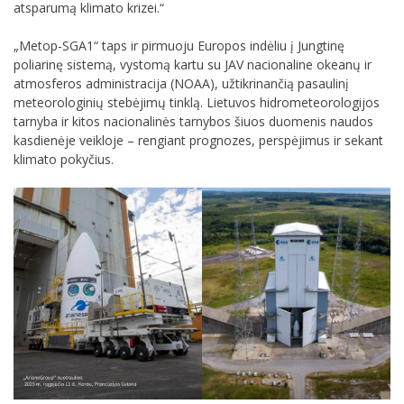
atsparumą klimato krizei.“
„Metop-SGA1“ taps ir pirmuoju Europos indėliu į Jungtinę
poliarinę sistemą, vystomą kartu su JAV nacionaline okeanų ir
atmosferos administracija (NOAA), užtikrinančią pasaulinį
meteorologinių stebėjimų tinklą. Lietuvos hidrometeorologijos
tarnyba ir kitos nacionalinės tarnybos šiuos duomenis naudos
kasdienėje veikloje – rengiant prognozes, perspėjimus ir sekant
klimato pokyčius.