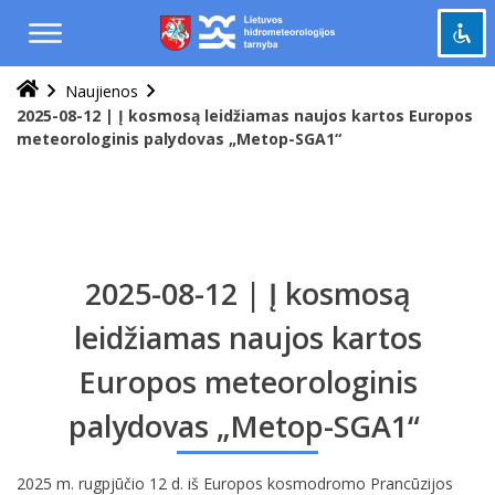
Praleisti
ir
pereiti
į
Naujienos
Pažymėti antraštes
turinį
title
2025-08-12 | Į kosmosą leidžiamas naujos kartos Europos
meteorologinis palydovas „Metop-SGA1“
Tolinti
zoom_out
Priartinti
zoom_in
Sumažinti šriftą
remove_circle_outline
Padidinti šriftą
add_circle_outline
2025-08-12 | Į kosmosą
Šviesus kontrastas
brightness_high
Tamsus kontrastas
leidžiamas naujos kartos
brightness_low
Europos meteorologinis
Grąžinti
cached
viską
palydovas „Metop-SGA1“
į
pradinę
būseną
2025 m. rugpjūčio 12 d. iš Europos kosmodromo Prancūzijos