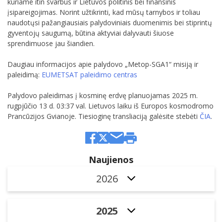
kuriame itin svarbus ir Lietuvos politinis bei finansinis
įsipareigojimas. Norint užtikrinti, kad mūsų tarnybos ir toliau
naudotųsi pažangiausiais palydoviniais duomenimis bei stiprintų
gyventojų saugumą, būtina aktyviai dalyvauti šiuose
sprendimuose jau šiandien.
Daugiau informacijos apie palydovo „Metop-SGA1“
misiją ir
paleidimą:
EUMETSAT paleidimo centras
Palydovo paleidimas į kosminę erdvę planuojamas 2025 m.
rugpjūčio 13 d. 03:37 val. Lietuvos laiku iš Europos kosmodromo
Prancūzijos Gvianoje. Tiesioginę transliaciją galėsite stebėti
ČIA
.
Naujienos
2026
2025