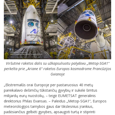
Viršutinė raketos dalis su užkapsuliuotu palydovu „Metop-SGA1“
perkelta prie „Ariane 6“ raketos Europos kosmodrome Prancūzijos
Gvianoje
„Ekstremalūs orai Europoje per pastaruosius 40 metų
pareikalavo dešimčių tūkstančių gyvybių ir sukėlė šimtus
milijardų eurų nuostolių, – teigė EUMETSAT generalinis
direktorius Philas Evansas. – Paleidus „Metop-SGA1“, Europos
meteorologijos tarnybos gaus dar tikslesnius įrankius,
padėsiančius gelbėti gyvybes, apsaugoti turtą ir stiprinti