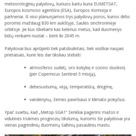
meteorologinių palydovų, kuriuos kartu kuria EUMETSAT,
Europos kosmoso agentūra (ESA), Europos Komisija ir
partneriai. Iš viso planuojamos trys palydovų poros, kurios dirbs
poromis maždaug 830 km aukštyje, Saulės sinchroninėje
orbitoje. Jie bus iškeliami kas kelerius metus, kad duomenys
būtų renkami nuolat – bent iki 2045 m.
Palydovai bus aprūpinti tiek patobulintais, tiek visiškai naujais
prietaisais, kurie leis dar tiksliau stebėti:
atmosferos sudėtį, oro kokybę ir ozono sluoksnį
(per Copernicus Sentinel-5 misiją),
debesuotumą, vėją, temperatūrą, drėgmę,
vandenynų, žemės paviršiaus ir klimato pokyčius.
Ypač svarbu, kad „Metop-SGA1“ ženkliai pagerins mažos ir
vidutinės trukmės prognozių tikslumą, kurioms šie palydovai yra
vienas pagrindinių duomenų šaltinių pasauliniu mastu.