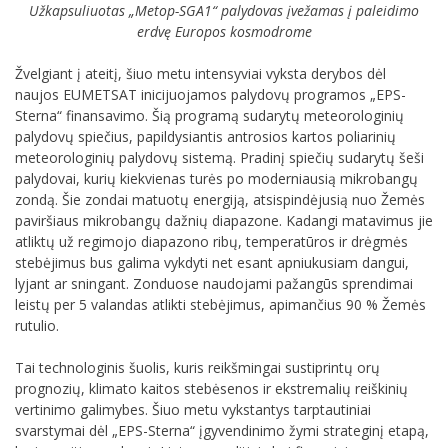
Užkapsuliuotas „Metop-SGA1“ palydovas įvežamas į paleidimo
erdvę Europos kosmodrome
Žvelgiant į ateitį, šiuo metu intensyviai vyksta derybos dėl
naujos EUMETSAT inicijuojamos palydovų programos „EPS-
Sterna“ finansavimo. Šią programą sudarytų meteorologinių
palydovų spiečius, papildysiantis antrosios kartos poliarinių
meteorologinių palydovų sistemą. Pradinį spiečių sudarytų šeši
palydovai, kurių kiekvienas turės po moderniausią mikrobangų
zondą. Šie zondai matuotų energiją, atsispindėjusią nuo Žemės
paviršiaus mikrobangų dažnių diapazone. Kadangi matavimus jie
atliktų už regimojo diapazono ribų, temperatūros ir drėgmės
stebėjimus bus galima vykdyti net esant apniukusiam dangui,
lyjant ar sningant. Zonduose naudojami pažangūs sprendimai
leistų per 5 valandas atlikti stebėjimus, apimančius 90 % Žemės
rutulio.
Tai technologinis šuolis, kuris reikšmingai sustiprintų orų
prognozių, klimato kaitos stebėsenos ir ekstremalių reiškinių
vertinimo galimybes. Šiuo metu vykstantys tarptautiniai
svarstymai dėl „EPS-Sterna“ įgyvendinimo žymi strateginį etapą,