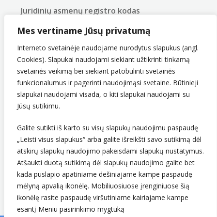
Juridinių asmenų registro kodas
290743240
Mes vertiname Jūsų privatumą
PVM mokėtojo kodas
LT907432416
Interneto svetainėje naudojame nurodytus slapukus (angl.
Cookies). Slapukai naudojami siekiant užtikrinti tinkamą
svetainės veikimą bei siekiant patobulinti svetainės
funkcionalumus ir pagerinti naudojimąsi svetaine. Būtinieji
slapukai naudojami visada, o kiti slapukai naudojami su
Jūsų sutikimu.
Galite sutikti iš karto su visų slapukų naudojimu paspaudę
„Leisti visus slapukus“ arba galite išreikšti savo sutikimą dėl
Sekite mus
atskirų slapukų naudojimo pakeisdami slapukų nustatymus.
Atšaukti duotą sutikimą dėl slapukų naudojimo galite bet
kada puslapio apatiniame dešiniajame kampe paspaudę
mėlyną apvalią ikonėlę. Mobiliuosiuose įrenginiuose šią
ikonėlę rasite paspaudę viršutiniame kairiajame kampe
esantį Meniu pasirinkimo mygtuką