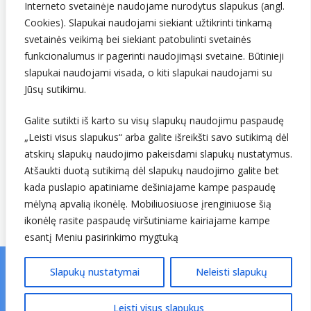
LT907432416
Interneto svetainėje naudojame nurodytus slapukus (angl.
Cookies). Slapukai naudojami siekiant užtikrinti tinkamą
svetainės veikimą bei siekiant patobulinti svetainės
funkcionalumus ir pagerinti naudojimąsi svetaine. Būtinieji
slapukai naudojami visada, o kiti slapukai naudojami su
Jūsų sutikimu.
Galite sutikti iš karto su visų slapukų naudojimu paspaudę
Sekite mus
„Leisti visus slapukus“ arba galite išreikšti savo sutikimą dėl
atskirų slapukų naudojimo pakeisdami slapukų nustatymus.
Atšaukti duotą sutikimą dėl slapukų naudojimo galite bet
kada puslapio apatiniame dešiniajame kampe paspaudę
mėlyną apvalią ikonėlę. Mobiliuosiuose įrenginiuose šią
ikonėlę rasite paspaudę viršutiniame kairiajame kampe
esantį Meniu pasirinkimo mygtuką
Slapukų nustatymai
Neleisti slapukų
© Lietuvos hidrometeorologijos tarnyba prie Aplinkos
ministerijos. Visos teisės saugomos.
v25.01.06 ↗
Leisti visus slapukus