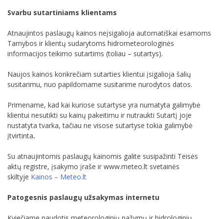
Svarbu sutartiniams klientams
Atnaujintos paslaugų kainos neįsigalioja automatiškai esamoms
Tarnybos ir klientų sudarytoms hidrometeorologinės
informacijos teikimo sutartims (toliau – sutartys).
Naujos kainos konkrečiam sutarties klientui įsigalioja šalių
susitarimu, nuo papildomame susitarime nurodytos datos.
Primename, kad kai kuriose sutartyse yra numatyta galimybė
klientui nesutikti su kainų pakeitimu ir nutraukti Sutartį joje
nustatyta tvarka, tačiau ne visose sutartyse tokia galimybė
įtvirtinta
.
Su atnaujintomis paslaugų kainomis galite susipažinti Teisės
aktų registre, įsakymo įraše ir www.meteo.lt svetainės
skiltyje
Kainos – Meteo.lt
Patogesnis paslaugų užsakymas internetu
Kviečiame naudotis meteorologinių pažymų ir hidrologinių