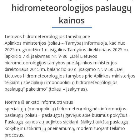
hidrometeorologijos paslaugų
kainos
Lietuvos hidrometeorologijos tarnyba prie
Aplinkos ministerijos (toliau – Tarnyba) informuoja, kad nuo
2025 m. gruodžio 1 d. įsigalios Tarnybos direktoriaus 2025 m.
lapkričio 7 d. įsakymas Nr. V-86 „Dėl Lietuvos
hidrometeorologijos tarnybos prie Aplinkos ministerijos
direktoriaus 2015 m. balandžio 30 d. įsakymo Nr. V-50 „Dėl
Lietuvos hidrometeorologijos tarnybos prie Aplinkos ministerijos
teikiamų specialiųjų (monopolinių) hidrometeorologijos
paslaugų“ pakeitimo“ (toliau – įsakymas).
Norime iš anksto informuoti visus
specialiųjų (monopolinių) hidrometeorologinės informacijos
paslaugų (toliau – paslaugos) gavėjus apie būsimus pokyčius.
Paslaugų kainos atnaujintos siekiant išlaikyti aukštą paslaugų
kokybę ir užtikrinti jų prieinamumą, modernizuojant teikimo
procesus.