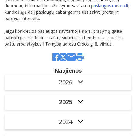
duomenų informacijos užsakymo savitarna
paslaugos.meteo.lt
,
kur didžiąją dalį paslaugų dabar galima užsisakyti greitai ir
patogiai internetu.
Jeigu konkrečios paslaugos savitarnoje nėra, prašymą galite
pateikti įprastu būdu – raštu, siunčiant jį bendruoju el. paštu,
paštu arba atvykus į Tarnybą adresu Oršos g. 8, Vilnius.
Naujienos
2026
2025
2024