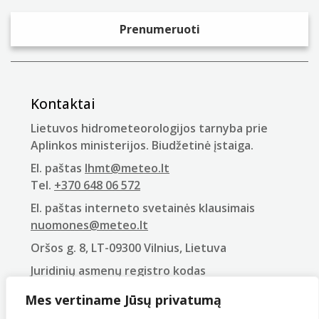
Kontaktai
Lietuvos hidrometeorologijos tarnyba prie
Aplinkos ministerijos. Biudžetinė įstaiga.
El. paštas
lhmt@meteo.lt
Tel.
+370 648 06 572
El. paštas interneto svetainės klausimais
nuomones@meteo.lt
Oršos g. 8, LT-09300 Vilnius, Lietuva
Juridinių asmenų registro kodas
290743240
Mes vertiname Jūsų privatumą
PVM mokėtojo kodas