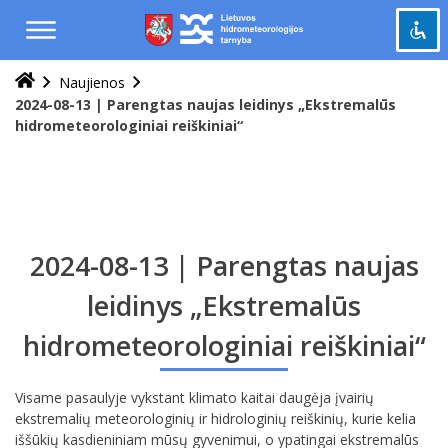
Praleisti
ir
pereiti
į
Naujienos
Pažymėti antraštes
turinį
title
2024-08-13 | Parengtas naujas leidinys „Ekstremalūs
hidrometeorologiniai reiškiniai“
Tolinti
zoom_out
Priartinti
zoom_in
Sumažinti šriftą
remove_circle_outline
Padidinti šriftą
add_circle_outline
2024-08-13 | Parengtas naujas
Šviesus kontrastas
brightness_high
Tamsus kontrastas
leidinys „Ekstremalūs
brightness_low
hidrometeorologiniai reiškiniai“
Grąžinti
cached
viską
į
Visame pasaulyje vykstant klimato kaitai daugėja įvairių
pradinę
ekstremalių meteorologinių ir hidrologinių reiškinių, kurie kelia
būseną
iššūkių kasdieniniam mūsų gyvenimui, o ypatingai ekstremalūs