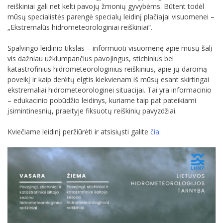
reiškiniai gali net kelti pavojų žmonių gyvybėms. Būtent todėl
mūsų specialistės parengė specialų leidinį plačiajai visuomenei –
„Ekstremalūs hidrometeorologiniai reiškiniai“.
Spalvingo leidinio tikslas – informuoti visuomenę apie mūsų šalį
vis dažniau užklumpančius pavojingus, stichinius bei
katastrofinius hidrometeorologinius reiškinius, apie jų daromą
poveikį ir kaip derėtų elgtis kiekvienam iš mūsų esant skirtingai
ekstremaliai hidrometeorologinei situacijai. Tai yra informacinio
– edukacinio pobūdžio leidinys, kuriame taip pat pateikiami
įsimintinesnių, praeityje fiksuotų reiškinių pavyzdžiai.
Kviečiame leidinį peržiūrėti ir atsisiųsti galite
čia
.