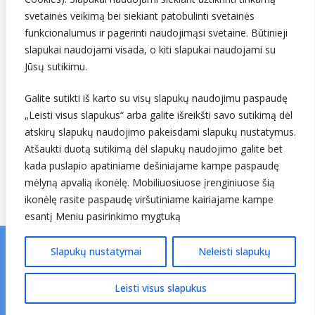
svetainės veikimą bei siekiant patobulinti svetainės
funkcionalumus ir pagerinti naudojimąsi svetaine. Būtinieji
slapukai naudojami visada, o kiti slapukai naudojami su
Jūsų sutikimu.
Galite sutikti iš karto su visų slapukų naudojimu paspaudę
Sekite mus
„Leisti visus slapukus“ arba galite išreikšti savo sutikimą dėl
atskirų slapukų naudojimo pakeisdami slapukų nustatymus.
Atšaukti duotą sutikimą dėl slapukų naudojimo galite bet
kada puslapio apatiniame dešiniajame kampe paspaudę
mėlyną apvalią ikonėlę. Mobiliuosiuose įrenginiuose šią
ikonėlę rasite paspaudę viršutiniame kairiajame kampe
esantį Meniu pasirinkimo mygtuką
Slapukų nustatymai
Neleisti slapukų
© Lietuvos hidrometeorologijos tarnyba prie Aplinkos
ministerijos. Visos teisės saugomos.
v25.01.06 ↗
Leisti visus slapukus