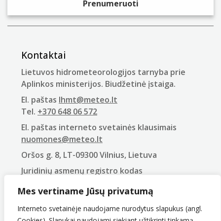
Kontaktai
Lietuvos hidrometeorologijos tarnyba prie
Aplinkos ministerijos. Biudžetinė įstaiga.
El. paštas
lhmt@meteo.lt
Tel.
+370 648 06 572
El. paštas interneto svetainės klausimais
nuomones@meteo.lt
Oršos g. 8, LT-09300 Vilnius, Lietuva
Juridinių asmenų registro kodas
290743240
Mes vertiname Jūsų privatumą
PVM mokėtojo kodas
LT907432416
Interneto svetainėje naudojame nurodytus slapukus (angl.
Cookies). Slapukai naudojami siekiant užtikrinti tinkamą