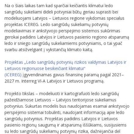
Na o šiais laikas tam kad sparčiai keičiantis klimatui ledo
sangrūdų sukeliami dideli potvyniai būtų geriau suprasti bei
modeliuojami Latvijos – Lietuvos regione vykdomas specialus
projektas ICEREG. Ledo sangrūdų sukeliamų potvynių
modeliavimas ir ankstyvojo perspėjimo sistemos sukūrimas
gerokai padidins Latvijos ir Lietuvos pasienio regiono atsparumą
ledo ir sniego sangrūdų sukeliamiems potvyniams, o tai ypač
svarbu atsižvelgiant į vykstančią klimato kaitą.
Projektas „Ledo sangrūdų potvynių rizikos valdymas Latvijos ir
Lietuvos regionuose besikeičiant klimatui“
(ICEREG)
įgyvendinamas gavus finansinę paramą pagal 2021–
2027 m. Interreg VI-A Latvijos ir Lietuvos programą.
Projekto tikslas – modeliuoti ir kartografuoti ledo sangrūdų
pažeidžiamose Lietuvos – Latvijos teritorijose sukeliamus
potvynius. Sukurtas modelis bus naudojamas esamai ankstyvojo
perspėjimo sistemai tobulinti, naudojant informaciją apie ledo
sangrūdų potvynius. Projektas padidins Latvijos ir Lietuvos
pasienio regionų saugumą ir atsparumą iššūkiams, susijusiems
su ledo sangrūdų sukeliamų potvynių rizika, dažnėjančia dėl