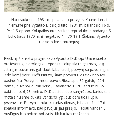
Nuotraukose – 1931 m. pavasario potvynis Kaune. Ledai
Nemune prie Vytauto Didžiojo tilto. 1931 m. balandžio 16 d.
Prof. Stepono Kolupailos nuotraukos reprodukcija padaryta S.
Lukošiaus 1970 m. iš negatyvo Nr. 70-19-F (Šaltinis: Vytauto
Didžiojo karo muziejus)
Reiškinį iš anksto prognozavo Vytauto Didžiojo Universiteto
profesorius, hidrologas Steponas Kolupaila teigdamas, jog
„staigus pavasaris gali duoti labai didelį potvynį su pavojingais
ledo kamščiais“. Nežiūrint to, šiam potvyniui vis tiek nebuvo
pasiruošta. Potvynio metu buvo užlieta apie 30 gatvių, 204
namai, nukentėjo 700 šeimų. Balandžio 15 d. vanduo buvo
pakilęs net 6,78 metro. Didžiausios ledo sangrūdos, kurios tais
metais nulėmė aukštą vandens lygį, susidarė ties Pyplių
gyvenviete. Potvynis truko keturias dienas, ir balandžio 17 d.
spauda informavo, kad pavojus jau praėjo. Tačiau vandeniui
nuslūgus kilo antras potvynis, tik kur kas mažesnis.