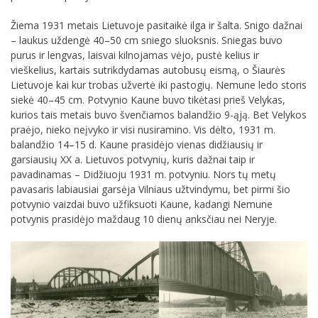
Žiema 1931 metais Lietuvoje pasitaikė ilga ir šalta. Snigo dažnai
– laukus uždengė 40–50 cm sniego sluoksnis. Sniegas buvo
purus ir lengvas, laisvai kilnojamas vėjo, pustė kelius ir
vieškelius, kartais sutrikdydamas autobusų eismą, o Šiaurės
Lietuvoje kai kur trobas užvertė iki pastogių. Nemune ledo storis
siekė 40–45 cm. Potvynio Kaune buvo tikėtasi prieš Velykas,
kurios tais metais buvo švenčiamos balandžio 9-ąją. Bet Velykos
praėjo, nieko neįvyko ir visi nusiramino. Vis dėlto, 1931 m.
balandžio 14–15 d. Kaune prasidėjo vienas didžiausių ir
garsiausių XX a. Lietuvos potvynių, kuris dažnai taip ir
pavadinamas – Didžiuoju 1931 m. potvyniu. Nors tų metų
pavasaris labiausiai garsėja Vilniaus užtvindymu, bet pirmi šio
potvynio vaizdai buvo užfiksuoti Kaune, kadangi Nemune
potvynis prasidėjo maždaug 10 dienų anksčiau nei Neryje.