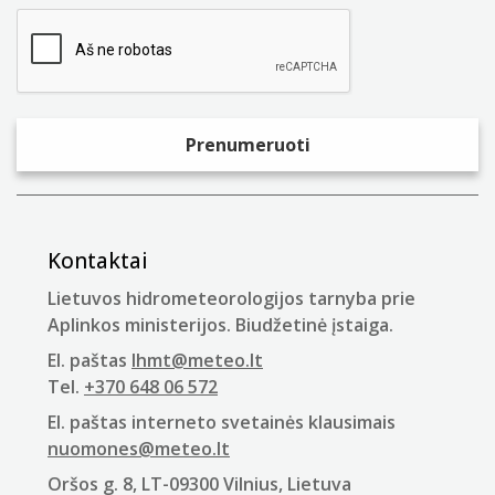
Kontaktai
Lietuvos hidrometeorologijos tarnyba prie
Aplinkos ministerijos. Biudžetinė įstaiga.
El. paštas
lhmt@meteo.lt
Tel.
+370 648 06 572
El. paštas interneto svetainės klausimais
nuomones@meteo.lt
Oršos g. 8, LT-09300 Vilnius, Lietuva