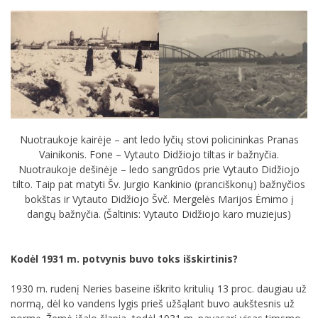
Nuotraukoje kairėje – ant ledo lyčių stovi policininkas Pranas
Vainikonis. Fone – Vytauto Didžiojo tiltas ir bažnyčia.
Nuotraukoje dešinėje – ledo sangrūdos prie Vytauto Didžiojo
tilto. Taip pat matyti Šv. Jurgio Kankinio (pranciškonų) bažnyčios
bokštas ir Vytauto Didžiojo Švč. Mergelės Marijos Ėmimo į
dangų bažnyčia. (Šaltinis: Vytauto Didžiojo karo muziejus)
Kodėl 1931 m. potvynis buvo toks išskirtinis?
1930 m. rudenį Neries baseine iškrito kritulių 13 proc. daugiau už
normą, dėl ko vandens lygis prieš užšąlant buvo aukštesnis už