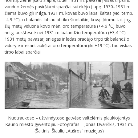
normą. Žemė įšalo šlapia, todėl 1931 m. pavasarį visas tirpsmo
vanduo žemės paviršiumi sparčiai sutekėjo į upę. 1930–1931 m.
žiema buvo gili ir ilga. 1931 m. kovas buvo labai šaltas (vid. temp.
-4,9 °C), o balandis labiau atitiko šiuolaikinį kovą. Įdomu tai, jog
šių metų vidutinė kovo mėn. oro temperatūra (+4,6 °C) buvo
netgi aukštesnė nei 1931 m. balandžio temperatūra (+3,4 °C).
1931 metų pavasarį sniegas ir ledas pradėjo tirpti tik balandžio
viduryje ir esant aukštai oro temperatūrai (iki +19 °C), tad viskas
tirpo labai sparčiai.
Nuotraukose – užtvindytose gatvėse valtelėmis plaukiojantys
Kauno miesto gyventojai. Fotografas – Jonas Dvariškis, 1931 m.
(Šaltinis: Šiaulių „Aušros“ muziejus)