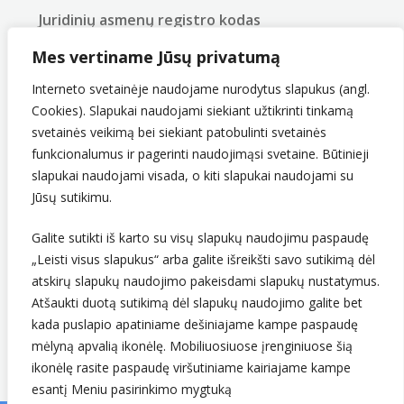
Juridinių asmenų registro kodas
290743240
Mes vertiname Jūsų privatumą
PVM mokėtojo kodas
LT907432416
Interneto svetainėje naudojame nurodytus slapukus (angl.
Cookies). Slapukai naudojami siekiant užtikrinti tinkamą
svetainės veikimą bei siekiant patobulinti svetainės
funkcionalumus ir pagerinti naudojimąsi svetaine. Būtinieji
slapukai naudojami visada, o kiti slapukai naudojami su
Jūsų sutikimu.
Galite sutikti iš karto su visų slapukų naudojimu paspaudę
„Leisti visus slapukus“ arba galite išreikšti savo sutikimą dėl
Sekite mus
atskirų slapukų naudojimo pakeisdami slapukų nustatymus.
Atšaukti duotą sutikimą dėl slapukų naudojimo galite bet
kada puslapio apatiniame dešiniajame kampe paspaudę
mėlyną apvalią ikonėlę. Mobiliuosiuose įrenginiuose šią
ikonėlę rasite paspaudę viršutiniame kairiajame kampe
esantį Meniu pasirinkimo mygtuką