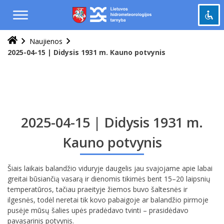
Praleisti
ir
pereiti
į
Naujienos
Pažymėti antraštes
turinį
title
2025-04-15 | Didysis 1931 m. Kauno potvynis
Tolinti
zoom_out
Priartinti
zoom_in
Sumažinti šriftą
remove_circle_outline
Padidinti šriftą
add_circle_outline
2025-04-15 | Didysis 1931 m.
Šviesus kontrastas
brightness_high
Kauno potvynis
Tamsus kontrastas
brightness_low
Šiais laikais balandžio viduryje daugelis jau svajojame apie labai
Grąžinti
cached
greitai būsiančią vasarą ir dienomis tikimės bent 15–20 laipsnių
viską
temperatūros, tačiau praeityje žiemos buvo šaltesnės ir
į
ilgesnės, todėl neretai tik kovo pabaigoje ar balandžio pirmoje
pradinę
pusėje mūsų šalies upės pradėdavo tvinti – prasidėdavo
būseną
pavasarinis potvynis.