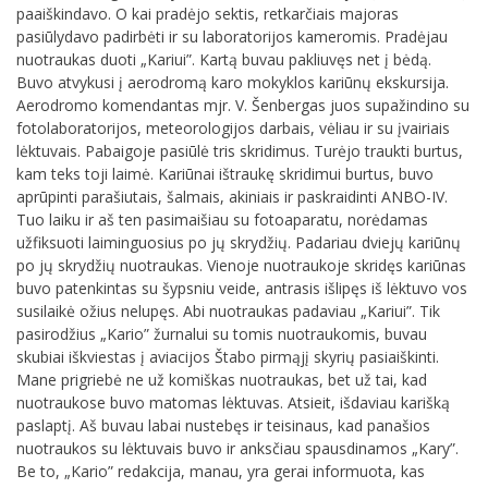
paaiškindavo. O kai pradėjo sektis, retkarčiais majoras
pasiūlydavo padirbėti ir su laboratorijos kameromis. Pradėjau
nuotraukas duoti „Kariui”. Kartą buvau pakliuvęs net į bėdą.
Buvo atvykusi į aerodromą karo mokyklos kariūnų ekskursija.
Aerodromo komendantas mjr. V. Šenbergas juos supažindino su
fotolaboratorijos, meteorologijos darbais, vėliau ir su įvairiais
lėktuvais. Pabaigoje pasiūlė tris skridimus. Turėjo traukti burtus,
kam teks toji laimė. Kariūnai ištraukę skridimui burtus, buvo
aprūpinti parašiutais, šalmais, akiniais ir paskraidinti ANBO-IV.
Tuo laiku ir aš ten pasimaišiau su fotoaparatu, norėdamas
užfiksuoti laiminguosius po jų skrydžių. Padariau dviejų kariūnų
po jų skrydžių nuotraukas. Vienoje nuotraukoje skridęs kariūnas
buvo patenkintas su šypsniu veide, antrasis išlipęs iš lėktuvo vos
susilaikė ožius nelupęs. Abi nuotraukas padaviau „Kariui”. Tik
pasirodžius „Kario” žurnalui su tomis nuotraukomis, buvau
skubiai iškviestas į aviacijos Štabo pirmąjį skyrių pasiaiškinti.
Mane prigriebė ne už komiškas nuotraukas, bet už tai, kad
nuotraukose buvo matomas lėktuvas. Atsieit, išdaviau karišką
paslaptį. Aš buvau labai nustebęs ir teisinaus, kad panašios
nuotraukos su lėktuvais buvo ir anksčiau spausdinamos „Kary”.
Be to, „Kario” redakcija, manau, yra gerai informuota, kas