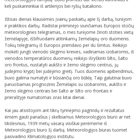
keli puskarininkiai iš artilerijos bei ryšių bataliono.
Ištisas dienas klausėmės įvairių paskaitų apie šį darbą, turėjom
ir praktikos darbų. Radistai priiminėjo siunčiamas Europos stočių
meteorologines telegramas, o mes turėjome žinoti stoties vietą
žemėlapyje, iššifruodami atitinkamų žemėlapių oro duomenis.
Tokių telegramų iš Europos priimdavo per du šimtus. Reikėjo
mokėti jungti vienodo slėgimo kreives, vadinamas izobaromis, iš
vienodos temperatūros duomenų reikėjo išryškinti šilto, šalto
oro frontus, nustatyti aukšto ir žemo slėgimo centrus, jų
judėjimo kryptį bei judėjimo greitį. Tuos duomenis apibendrinus,
buvo galima numatyti ir būsiančią oro būklę. Taip galutinai buvo
paruošiamas prognozinis Žemėlapis su izobaromis, aukšto ir
žemo slėgimo centrais bei šalto ar šilto oro frontais ir
prieraštyje numatomas oras kitai dienai.
Kai jau atsistojom ant tikrų tyrinėjimo pagrindų ir rezultatus
ėmėm gauti panašius į skelbiamus Meteorologijos biuro ar net
tikslesnius, 1939 metų vasarą visiškai perėmėme iš
Meteorologijos biuro šį darbą. Meteorologijos biuras tuomet
pasivadino Klimatologijos institutu.