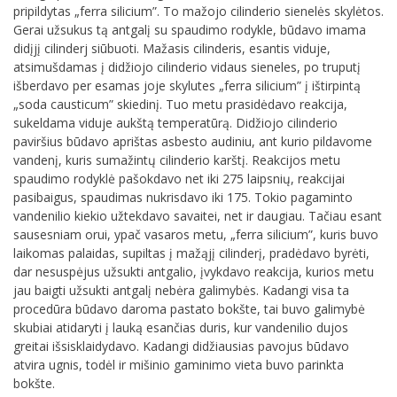
pripildytas „ferra silicium”. To mažojo cilinderio sienelės skylėtos.
Gerai užsukus tą antgalį su spaudimo rodykle, būdavo imama
didįjį cilinderj siūbuoti. Mažasis cilinderis, esantis viduje,
atsimušdamas į didžiojo cilinderio vidaus sieneles, po truputį
išberdavo per esamas joje skylutes „ferra silicium” į ištirpintą
„soda causticum” skiedinį. Tuo metu prasidėdavo reakcija,
sukeldama viduje aukštą temperatūrą. Didžiojo cilinderio
paviršius būdavo aprištas asbesto audiniu, ant kurio pildavome
vandenį, kuris sumažintų cilinderio karštį. Reakcijos metu
spaudimo rodyklė pašokdavo net iki 275 laipsnių, reakcijai
pasibaigus, spaudimas nukrisdavo iki 175. Tokio pagaminto
vandenilio kiekio užtekdavo savaitei, net ir daugiau. Tačiau esant
sausesniam orui, ypač vasaros metu, „ferra silicium”, kuris buvo
laikomas palaidas, supiltas į mažąjį cilinderį, pradėdavo byrėti,
dar nesuspėjus užsukti antgalio, įvykdavo reakcija, kurios metu
jau baigti užsukti antgalį nebėra galimybės. Kadangi visa ta
procedūra būdavo daroma pastato bokšte, tai buvo galimybė
skubiai atidaryti į lauką esančias duris, kur vandenilio dujos
greitai išsisklaidydavo. Kadangi didžiausias pavojus būdavo
atvira ugnis, todėl ir mišinio gaminimo vieta buvo parinkta
bokšte.