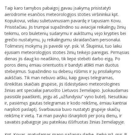
Taip karo tarnybos pabaigoj gavau įsakymą prisistatyti
aerodrome esančios meteorologijos stoties viršininkui kpt.
Kopukovui, vėliau sulietuvinusiam pavardę ir tapusiam Kovu.
Prisistačiau. Jis trumpai supažindino su aviacijai reikalingų žinių
teikimu, oro biuletenių sudarymu ir aukštumų vėjo krypties bei
greičio nustatymu, jų reikalingumu skraidančiam personalui.
Tolimesnį mokymą jis pavedė vyr. psk. Vl. Šliupiniui, tuo laiku
ėjusiam meteorologijos stoties žinių teikėjo pareigas. Pirmąsias
dienas jis daug ko neaiškino, tik liepė stebėti darbo eigą. Po
poros dienų ėmiau orientuotis ir bandyti atlikti man duotus
stebėjimus. Supažindino su debesų rūšimis ir jų prisilaikymo
aukščiais. Tik man nebuvo aišku, kaip gavęs telegramas,
išreikštas skaičiais grupėse, jis išdėstydavo meteorologines
žinias ant specialiai paruošto Lietuvos žemėlapio. Juokaudamas
pasisiūlė paaiškinti, jeigu aš „užfundysiu” vyno butelį. Nesutikau
ir, pasiėmęs gautas telegramas ir kodo reikšmę, ėmiau kantriai
narplioti paslaptį. Svarbiausia buvo nustatyti grupėje skaičių
reikšmę ir vietą. Tai man pavyko išnarplioti per porą dienų, ir
savaitės pabaigoje jau pateikiau iššifruotas žinias žemėlapyje.
Kpt. Kovas, matydamas mano pažangą darbe, įteikė inž. mjr. B.