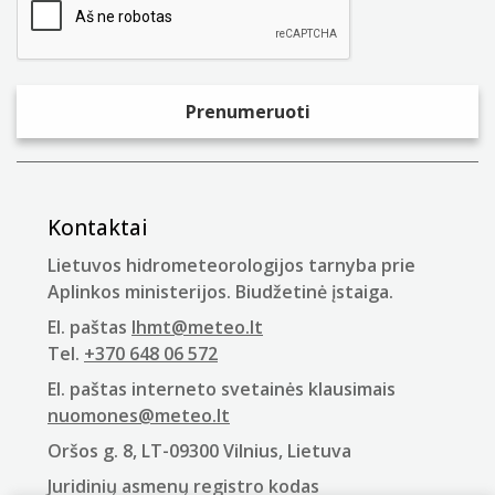
Kontaktai
Lietuvos hidrometeorologijos tarnyba prie
Aplinkos ministerijos. Biudžetinė įstaiga.
El. paštas
lhmt@meteo.lt
Tel.
+370 648 06 572
El. paštas interneto svetainės klausimais
nuomones@meteo.lt
Oršos g. 8, LT-09300 Vilnius, Lietuva
Juridinių asmenų registro kodas