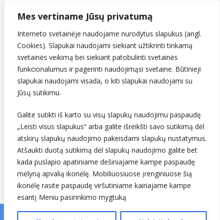
290743240
Mes vertiname Jūsų privatumą
PVM mokėtojo kodas
LT907432416
Interneto svetainėje naudojame nurodytus slapukus (angl.
Cookies). Slapukai naudojami siekiant užtikrinti tinkamą
svetainės veikimą bei siekiant patobulinti svetainės
funkcionalumus ir pagerinti naudojimąsi svetaine. Būtinieji
slapukai naudojami visada, o kiti slapukai naudojami su
Jūsų sutikimu.
Galite sutikti iš karto su visų slapukų naudojimu paspaudę
Sekite mus
„Leisti visus slapukus“ arba galite išreikšti savo sutikimą dėl
atskirų slapukų naudojimo pakeisdami slapukų nustatymus.
Atšaukti duotą sutikimą dėl slapukų naudojimo galite bet
kada puslapio apatiniame dešiniajame kampe paspaudę
mėlyną apvalią ikonėlę. Mobiliuosiuose įrenginiuose šią
ikonėlę rasite paspaudę viršutiniame kairiajame kampe
esantį Meniu pasirinkimo mygtuką