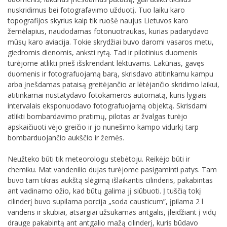
nuskridimus bei fotografavimo užduotį. Tuo laiku karo
topografijos skyrius kaip tik ruošė naujus Lietuvos karo
žemėlapius, naudodamas fotonuotraukas, kurias padarydavo
mūsų karo aviacija. Tokie skrydžiai buvo daromi vasaros metu,
giedromis dienomis, anksti rytą. Tad ir pilotinius duomenis
turėjome atlikti prieš išskrendant lėktuvams. Lakūnas, gavęs
duomenis ir fotografuojamą barą, skrisdavo atitinkamu kampu
arba įnešdamas pataisą greitėjančio ar lėtėjančio skridimo laikui,
atitinkamai nustatydavo fotokameros automatą, kuris lygiais
intervalais eksponuodavo fotografuojamą objektą. Skrisdami
atlikti bombardavimo pratimų, pilotas ar žvalgas turėjo
apskaičiuoti vėjo greičio ir jo nunešimo kampo vidurkį tarp
bombarduojančio aukščio ir žemės.
Neužteko būti tik meteorologu stebėtoju. Reikėjo būti ir
chemiku. Mat vandenilio dujas turėjome pasigaminti patys. Tam
buvo tam tikras aukštą slėgimą išlaikantis cilinderis, pakabintas
ant vadinamo ožio, kad būtų galima jį siūbuoti. Į tuščią tokį
cilinderį buvo supilama porcija „soda causticum”, įpilama 2 l
vandens ir skubiai, atsargiai užsukamas antgalis, įleidžiant į vidų
drauge pakabintą ant antgalio mažą cilinderį, kuris būdavo