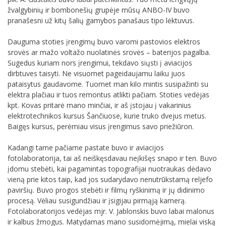
žvalgybinių ir bombonešių grupėje mūsų ANBO-IV buvo
pranašesni už kitų šalių gamybos panašaus tipo lėktuvus.
Dauguma stoties įrengimų buvo varomi pastovios elektros
srovės ar mažo voltažo nuolatinės srovės – baterijos pagalba.
Sugedus kuriam nors įrengimui, tekdavo siųsti į aviacijos
dirbtuves taisyti. Ne visuomet pageidaujamu laiku juos
pataisytus gaudavome. Tuomet man kilo mintis susipažinti su
elektra plačiau ir tuos remontus atlikti pačiam. Stoties vedėjas
kpt. Kovas pritarė mano minčiai, ir aš įstojau į vakarinius
elektrotechnikos kursus Šančiuose, kurie truko dvejus metus.
Baigęs kursus, perėmiau visus įrengimus savo priežiūron.
Kadangi tame pačiame pastate buvo ir aviacijos
fotolaboratorija, tai aš neiškęsdavau neįkišęs snapo ir ten. Buvo
įdomu stebėti, kai pagamintas topografijai nuotraukas dėdavo
vieną prie kitos taip, kad jos sudarydavo nenutrūkstamą reljefo
paviršių. Buvo progos stebėti ir filmų ryškinimą ir jų didinimo
procesą. Vėliau susigundžiau ir įsigijau pirmąją kamerą.
Fotolaboratorijos vedėjas mjr. V. Jablonskis buvo labai malonus
ir kalbus žmogus. Matydamas mano susidomėjimą, mielai viską