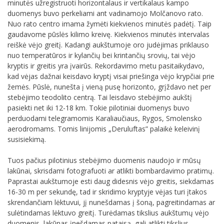
minutės užregistruoti horizontalaus ir vertikalaus kampo
duomenys buvo perkeliami ant vadinamojo Molčanovo rato.
Nuo rato centro imama žymėti kiekvienos minutės padėtį. Taip
gaudavome pūslės kilimo kreivę. Kiekvienos minutės intervalas
reiškė vėjo greitį. Kadangi aukštumoje oro judėjimas priklauso
nuo temperatūros ir kylančių bei krintančių srovių, tai vėjo
kryptis ir greitis yra įvairūs. Rekordavimo metu pasitaikydavo,
kad vėjas dažnai keisdavo kryptį visai priešinga vėjo krypčiai prie
žemės. Pūslė, nunešta į vieną pusę horizonto, grįždavo net per
stebėjimo teodolito centrą. Tai leisdavo stebėjimo aukštį
pasiekti net iki 12-18 km. Tokie pilotiniai duomenys buvo
perduodami telegramomis Karaliaučiaus, Rygos, Smolensko
aerodromams. Tomis linijomis „Deruluftas” palaikė keleivinį
susisiekimą.
Tuos pačius pilotinius stebėjimo duomenis naudojo ir mūsų
lakūnai, skrisdami fotografuoti ar atlikti bombardavimo pratimų.
Paprastai aukštumoje esti daug didesnis vėjo greitis, siekdamas
16-30 m per sekundę, tad ir skridimo kryptyje vėjas turi įtakos
skrendančiam lėktuvui, jį nunešdamas į šoną, pagreitindamas ar
sulėtindamas lėktuvo greitį. Turėdamas tikslius aukštumų vėjo
duomenis, lakūnas įnešdamas pataisą, gali atlikti tikslius