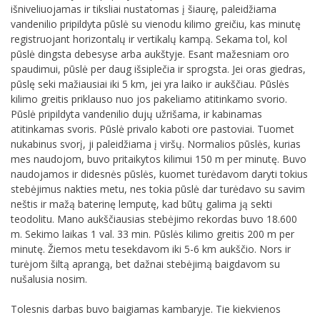
išniveliuojamas ir tiksliai nustatomas į šiaurę, paleidžiama
vandenilio pripildyta pūslė su vienodu kilimo greičiu, kas minutę
registruojant horizontalų ir vertikalų kampą. Sekama tol, kol
pūslė dingsta debesyse arba aukštyje. Esant mažesniam oro
spaudimui, pūslė per daug išsiplečia ir sprogsta. Jei oras giedras,
pūslę seki mažiausiai iki 5 km, jei yra laiko ir aukščiau. Pūslės
kilimo greitis priklauso nuo jos pakeliamo atitinkamo svorio.
Pūslė pripildyta vandenilio dujų užrišama, ir kabinamas
atitinkamas svoris. Pūslė privalo kaboti ore pastoviai. Tuomet
nukabinus svorį, ji paleidžiama į viršų. Normalios pūslės, kurias
mes naudojom, buvo pritaikytos kilimui 150 m per minutę. Buvo
naudojamos ir didesnės pūslės, kuomet turėdavom daryti tokius
stebėjimus nakties metu, nes tokia pūslė dar turėdavo su savim
neštis ir mažą baterinę lemputę, kad būtų galima ją sekti
teodolitu. Mano aukščiausias stebėjimo rekordas buvo 18.600
m. Sekimo laikas 1 val. 33 min. Pūslės kilimo greitis 200 m per
minutę. Žiemos metu tesekdavom iki 5-6 km aukščio. Nors ir
turėjom šiltą aprangą, bet dažnai stebėjimą baigdavom su
nušalusia nosim.
Tolesnis darbas buvo baigiamas kambaryje. Tie kiekvienos