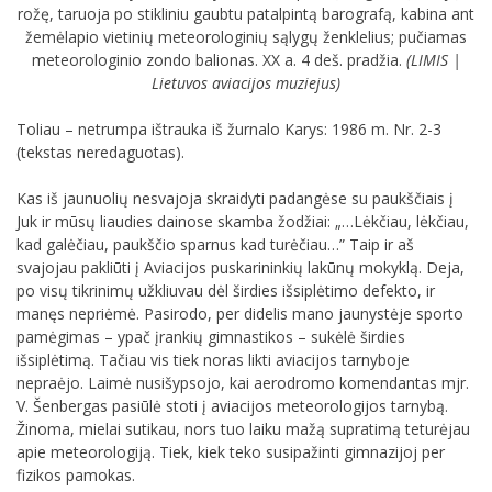
rožę, taruoja po stikliniu gaubtu patalpintą barografą, kabina ant
žemėlapio vietinių meteorologinių sąlygų ženklelius; pučiamas
meteorologinio zondo balionas. XX a. 4 deš. pradžia.
(LIMIS |
Lietuvos aviacijos muziejus)
Toliau – netrumpa ištrauka iš žurnalo Karys: 1986 m. Nr. 2-3
(tekstas neredaguotas).
Kas iš jaunuolių nesvajoja skraidyti padangėse su paukščiais į
Juk ir mūsų liaudies dainose skamba žodžiai: „…Lėkčiau, lėkčiau,
kad galėčiau, paukščio sparnus kad turėčiau…” Taip ir aš
svajojau pakliūti į Aviacijos puskarininkių lakūnų mokyklą. Deja,
po visų tikrinimų užkliuvau dėl širdies išsiplėtimo defekto, ir
manęs nepriėmė. Pasirodo, per didelis mano jaunystėje sporto
pamėgimas – ypač įrankių gimnastikos – sukėlė širdies
išsiplėtimą. Tačiau vis tiek noras likti aviacijos tarnyboje
nepraėjo. Laimė nusišypsojo, kai aerodromo komendantas mjr.
V. Šenbergas pasiūlė stoti į aviacijos meteorologijos tarnybą.
Žinoma, mielai sutikau, nors tuo laiku mažą supratimą teturėjau
apie meteorologiją. Tiek, kiek teko susipažinti gimnazijoj per
fizikos pamokas.