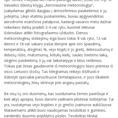
Vaivados išleistą knygą „Aeronautinė meteorologija”,
įsakydamas gilintis daugiau į atmosferinius pasikeitimus ir jų
judėjimą. Likęs etatiniu puskarininkiu, buvau apgyvendintas
aerodrome esančiose patalpose, kadangi vasaros metu dažnai
reikėdavo darbą pradėti 3-4 val. ryto, kuomet lėktuvai
išskrisdavo atlikti fotografavimo užduotis. Dienos
meteorologinių stebėjimų eiga buvo tokia: 8 val. ryto, 12 val.
dienos ir 18 val. vakaro įrašai dienyne apie oro spaudimą,
temperatūrą, drėgmės %, vėjo kryptį ir jo greitį, debesuotumą ir
debesų rūšis, matomumą, kritulių kiekį, saulės švietimo laiką,
slėgimo pasikeitimą 3-jų val. laikotarpyje ir kitus reiškinius.
Tokias pat žinias gaudavome iš meteorologijos biuro priimtas iš
visos Lietuvos stočių. Tas telegramas reikėjo iššifruoti ir
išdėstyti specialiai paruoštuose žemėlapiuose, ir juos iškabinti
meteorologinių žinių vitrinoje prie angarų pastatų.
Be visų tų oro duomenų, kas susiduriama žemės paviršiuje ir
kiek akys aprėpia, buvo daromi vadinami pilotiniai stebėjimai. Tai
yra, nustatymas vėjo krypties ir jo greičio įvairiuose aukščiuose.
Matavimams atlikti buvo naudojamas teodolitas ir guminės,
vandenilio dujomis pripildytos pūslės. Teodolitas tiksliai