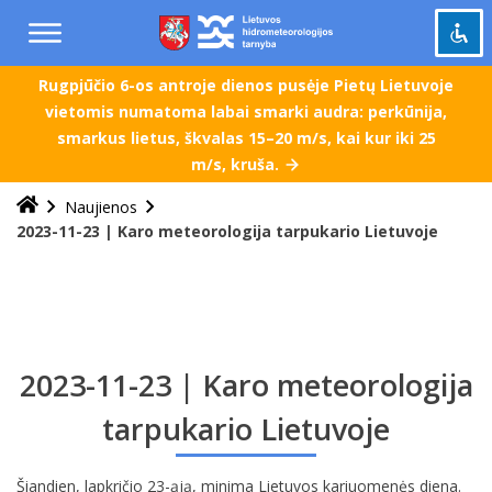
Praleisti
ir
pereiti
į
Rugpjūčio 6-os antroje dienos pusėje Pietų Lietuvoje
Pažymėti antraštes
turinį
title
vietomis numatoma labai smarki audra: perkūnija,
smarkus lietus, škvalas 15–20 m/s, kai kur iki 25
Tolinti
zoom_out
m/s, kruša.
Priartinti
zoom_in
Naujienos
Sumažinti šriftą
remove_circle_outline
2023-11-23 | Karo meteorologija tarpukario Lietuvoje
Padidinti šriftą
add_circle_outline
Šviesus kontrastas
brightness_high
Tamsus kontrastas
brightness_low
Grąžinti
2023-11-23 | Karo meteorologija
cached
viską
tarpukario Lietuvoje
į
pradinę
būseną
Šiandien, lapkričio 23-ąją, minima Lietuvos kariuomenės diena.