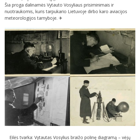
Šia proga dalinamės Vytauto Vosyliaus prisiminimais ir
nuotraukomis, kuris tarpukario Lietuvoje dirbo karo aviacijos
meteorologijos tarnyboje. ✈
Eilės tvarka: Vytautas Vosylius braižo polinę diagramą – vėjų