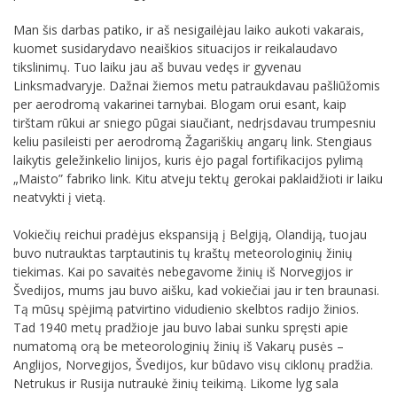
Man šis darbas patiko, ir aš nesigailėjau laiko aukoti vakarais,
kuomet susidarydavo neaiškios situacijos ir reikalaudavo
tikslinimų. Tuo laiku jau aš buvau vedęs ir gyvenau
Linksmadvaryje. Dažnai žiemos metu patraukdavau pašliūžomis
per aerodromą vakarinei tarnybai. Blogam orui esant, kaip
tirštam rūkui ar sniego pūgai siaučiant, nedrįsdavau trumpesniu
keliu pasileisti per aerodromą Žagariškių angarų link. Stengiaus
laikytis geležinkelio linijos, kuris ėjo pagal fortifikacijos pylimą
„Maisto” fabriko link. Kitu atveju tektų gerokai paklaidžioti ir laiku
neatvykti į vietą.
Vokiečių reichui pradėjus ekspansiją į Belgiją, Olandiją, tuojau
buvo nutrauktas tarptautinis tų kraštų meteorologinių žinių
tiekimas. Kai po savaitės nebegavome žinių iš Norvegijos ir
Švedijos, mums jau buvo aišku, kad vokiečiai jau ir ten braunasi.
Tą mūsų spėjimą patvirtino vidudienio skelbtos radijo žinios.
Tad 1940 metų pradžioje jau buvo labai sunku spręsti apie
numatomą orą be meteorologinių žinių iš Vakarų pusės –
Anglijos, Norvegijos, Švedijos, kur būdavo visų ciklonų pradžia.
Netrukus ir Rusija nutraukė žinių teikimą. Likome lyg sala