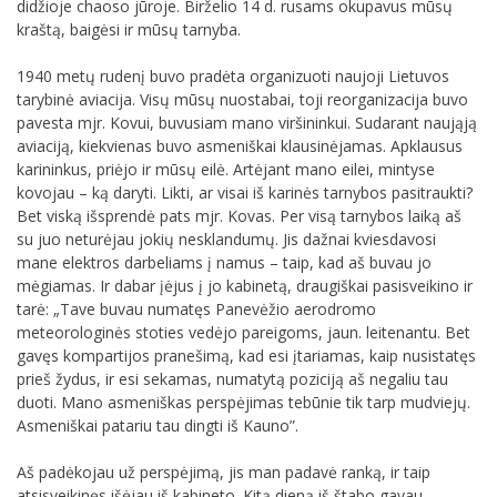
didžioje chaoso jūroje. Birželio 14 d. rusams okupavus mūsų
kraštą, baigėsi ir mūsų tarnyba.
1940 metų rudenį buvo pradėta organizuoti naujoji Lietuvos
tarybinė aviacija. Visų mūsų nuostabai, toji reorganizacija buvo
pavesta mjr. Kovui, buvusiam mano viršininkui. Sudarant naująją
aviaciją, kiekvienas buvo asmeniškai klausinėjamas. Apklausus
karininkus, priėjo ir mūsų eilė. Artėjant mano eilei, mintyse
kovojau – ką daryti. Likti, ar visai iš karinės tarnybos pasitraukti?
Bet viską išsprendė pats mjr. Kovas. Per visą tarnybos laiką aš
su juo neturėjau jokių nesklandumų. Jis dažnai kviesdavosi
mane elektros darbeliams į namus – taip, kad aš buvau jo
mėgiamas. Ir dabar įėjus į jo kabinetą, draugiškai pasisveikino ir
tarė: „Tave buvau numatęs Panevėžio aerodromo
meteorologinės stoties vedėjo pareigoms, jaun. leitenantu. Bet
gavęs kompartijos pranešimą, kad esi įtariamas, kaip nusistatęs
prieš žydus, ir esi sekamas, numatytą poziciją aš negaliu tau
duoti. Mano asmeniškas perspėjimas tebūnie tik tarp mudviejų.
Asmeniškai patariu tau dingti iš Kauno”.
Aš padėkojau už perspėjimą, jis man padavė ranką, ir taip
atsisveikinęs išėjau iš kabineto. Kitą dieną iš štabo gavau