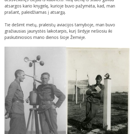
atsargos kario knygelę, kurioje buvo pažymėta, kad, man
prašant, paleidžiamas į atsargą.
Tie dešimt metų, praleistų aviacijos tarnyboje, man buvo
gražiausias jaunystės laikotarpis, kurį širdyje nešiosiu iki
paskutiniosios mano dienos šioje Žemėje.