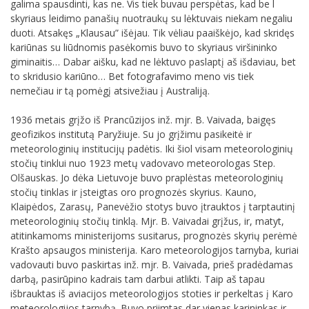
galima spausdinti, kas ne. Vis tiek buvau perspėtas, kad be l
skyriaus leidimo panašių nuotraukų su lėktuvais niekam negaliu
duoti. Atsakęs „Klausau” išėjau. Tik vėliau paaiškėjo, kad skridęs
kariūnas su liūdnomis pasėkomis buvo to skyriaus viršininko
giminaitis… Dabar aišku, kad ne lėktuvo paslaptį aš išdaviau, bet
to skridusio kariūno… Bet fotografavimo meno vis tiek
nemečiau ir tą pomėgį atsivežiau į Australiją.
1936 metais grįžo iš Prancūzijos inž. mjr. B. Vaivada, baigęs
geofizikos institutą Paryžiuje. Su jo grįžimu pasikeitė ir
meteorologinių institucijų padėtis. Iki šiol visam meteorologinių
stočių tinklui nuo 1923 metų vadovavo meteorologas Step.
Olšauskas. Jo dėka Lietuvoje buvo praplėstas meteorologinių
stočių tinklas ir įsteigtas oro prognozės skyrius. Kauno,
Klaipėdos, Zarasų, Panevėžio stotys buvo įtrauktos į tarptautinį
meteorologinių stočių tinklą. Mjr. B. Vaivadai grįžus, ir, matyt,
atitinkamoms ministerijoms susitarus, prognozės skyrių perėmė
Krašto apsaugos ministerija. Karo meteorologijos tarnyba, kuriai
vadovauti buvo paskirtas inž. mjr. B. Vaivada, prieš pradėdamas
darbą, pasirūpino kadrais tam darbui atlikti. Taip aš tapau
išbrauktas iš aviacijos meteorologijos stoties ir perkeltas į Karo
meteorologijos tarnybą. Buvo priimtas dar vienas karininkas ir