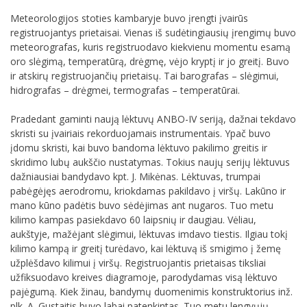
Meteorologijos stoties kambaryje buvo įrengti įvairūs
registruojantys prietaisai. Vienas iš sudėtingiausių įrengimų buvo
meteorografas, kuris registruodavo kiekvienu momentu esamą
oro slėgimą, temperatūrą, drėgmę, vėjo kryptį ir jo greitį. Buvo
ir atskirų registruojančių prietaisų. Tai barografas – slėgimui,
hidrografas – drėgmei, termografas – temperatūrai.
Pradedant gaminti naują lėktuvų ANBO-IV seriją, dažnai tekdavo
skristi su įvairiais rekorduojamais instrumentais. Ypač buvo
įdomu skristi, kai buvo bandoma lėktuvo pakilimo greitis ir
skridimo lubų aukščio nustatymas. Tokius naujų serijų lėktuvus
dažniausiai bandydavo kpt. J. Mikėnas. Lėktuvas, trumpai
pabėgėjęs aerodromu, kriokdamas pakildavo į viršų. Lakūno ir
mano kūno padėtis buvo sėdėjimas ant nugaros. Tuo metu
kilimo kampas pasiekdavo 60 laipsnių ir daugiau. Vėliau,
aukštyje, mažėjant slėgimui, lėktuvas imdavo tiestis. Ilgiau tokį
kilimo kampą ir greitį turėdavo, kai lėktuvą iš smigimo į žemę
užplėšdavo kilimui į viršų. Registruojantis prietaisas tiksliai
užfiksuodavo kreives diagramoje, parodydamas visą lėktuvo
pajėgumą. Kiek žinau, bandymų duomenimis konstruktorius inž.
plk. A. Gustaitis buvo labai patenkintas. Tuo metu lengvųjų