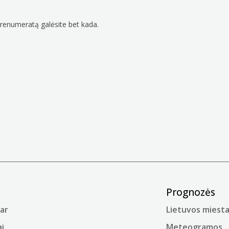
prenumeratą galėsite bet kada.
Prognozės
ar
Lietuvos miesta
i
Meteogramos