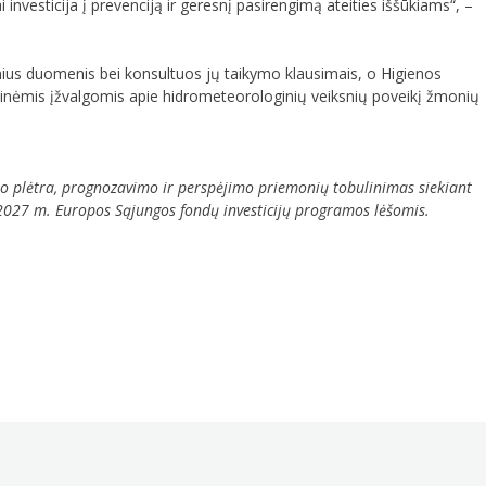
vesticija į prevenciją ir geresnį pasirengimą ateities iššūkiams“, –
ginius duomenis bei konsultuos jų taikymo klausimais, o Higienos
ertinėmis įžvalgomis apie hidrometeorologinių veiksnių poveikį žmonių
lo plėtra, prognozavimo ir perspėjimo priemonių tobulinimas siekiant
1–2027 m. Europos Sąjungos fondų investicijų programos lėšomis.