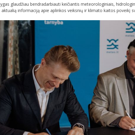
lygas glaudžiau bendradarbiauti keičiantis meteorologiniais, hidrolog
aktualią informaciją apie aplinkos veiksnių ir klimato kaitos poveikį sv