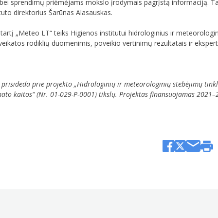
bei sprendimų priėmėjams mokslo įrodymais pagrįstą informaciją. Tai in
tuto direktorius Šarūnas Alasauskas.
tartį „Meteo LT“ teiks Higienos institutui hidrologinius ir meteorolo
 sveikatos rodiklių duomenimis, poveikio vertinimų rezultatais ir eksp
risideda prie projekto „Hidrologinių ir meteorologinių stebėjimų tink
limato kaitos“ (Nr. 01-029-P-0001) tikslų. Projektas finansuojamas 202