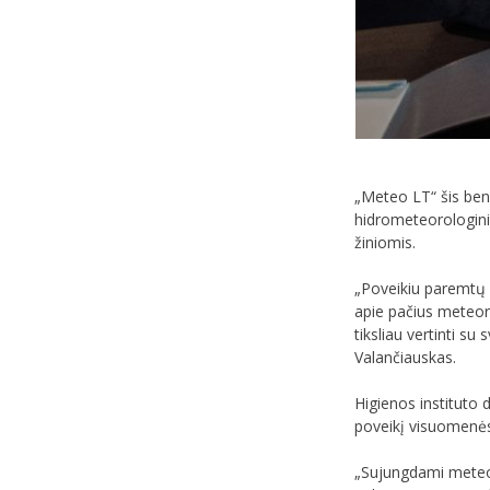
„Meteo LT“ šis bend
hidrometeorologini
žiniomis.
„Poveikiu paremtų p
apie pačius meteoro
tiksliau vertinti s
Valančiauskas.
Higienos instituto 
poveikį visuomenės
„Sujungdami meteoro