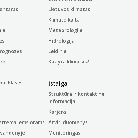
mentaras
Lietuvos klimatas
Klimato kaita
iai
Meteorologija
ės
Hidrologija
prognozės
Leidiniai
ozė
Kas yra klimatas?
mo klasės
Įstaiga
Struktūra ir kontaktinė
informacija
Karjera
kstremaliems orams
Atviri duomenys
 vandenyje
Monitoringas