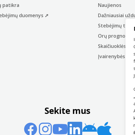
ų patikra
Naujienos
stebėjimų duomenys ➚
Dažniausiai užd
Stebėjimų tinkl
Orų prognozių 
Skaičiuoklės
Įvairenybės
Sekite mus