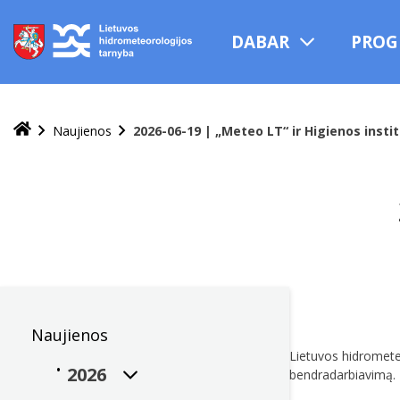
Praleisti
ir
DABAR
PROG
pereiti
į
turinį
Naujienos
2026-06-19 | „Meteo LT“ ir Higienos insti
Naujienos
Lietuvos hidrometeo
2026
bendradarbiavimą.