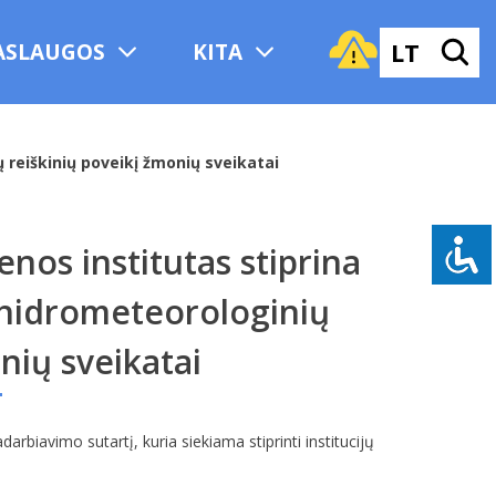
LT
ASLAUGOS
KITA
 reiškinių poveikį žmonių sveikatai
enos institutas stiprina
 hidrometeorologinių
nių sveikatai
rbiavimo sutartį, kuria siekiama stiprinti institucijų