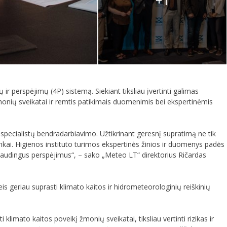
+1
 perspėjimų (4P) sistemą. Siekiant tiksliau įvertinti galimas
onių sveikatai ir remtis patikimais duomenimis bei ekspertinėmis
specialistų bendradarbiavimo. Užtikrinant geresnį supratimą ne tik
inkai. Higienos instituto turimos ekspertinės žinios ir duomenys padės
ei naudingus perspėjimus“, – sako „Meteo LT“ direktorius Ričardas
is geriau suprasti klimato kaitos ir hidrometeorologinių reiškinių
mato kaitos poveikį žmonių sveikatai, tiksliau vertinti rizikas ir