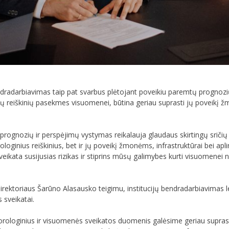
radarbiavimas taip pat svarbus plėtojant poveikiu paremtų prognozių ir
ų reiškinių pasekmes visuomenei, būtina geriau suprasti jų poveikį žm
rognozių ir perspėjimų vystymas reikalauja glaudaus skirtingų sričių 
loginius reiškinius, bet ir jų poveikį žmonėms, infrastruktūrai bei apl
u sveikata susijusias rizikas ir stiprins mūsų galimybes kurti visuomen
direktoriaus Šarūno Alasausko teigimu, institucijų bendradarbiavimas le
 sveikatai.
loginius ir visuomenės sveikatos duomenis galėsime geriau suprasti kli