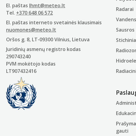
El. paštas
lhmt@meteo.lt
Radarai
Tel.
+370 648 06 572
Vandens 
El. paštas interneto svetainės klausimais
nuomones@meteo.lt
Sausros 
Oršos g. 8, LT-09300 Vilnius, Lietuva
Stichinia
Juridinių asmenų registro kodas
Radiozo
290743240
Hidroel
PVM mokėtojo kodas
LT907432416
Radiacin
Paslau
Administ
Edukacin
Prašyma
gauti