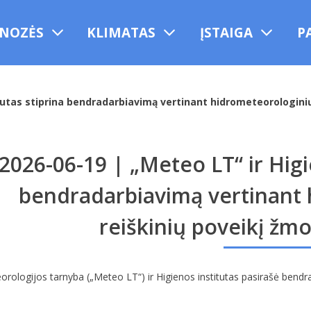
NOZĖS
KLIMATAS
ĮSTAIGA
P
tutas stiprina bendradarbiavimą vertinant hidrometeorologinių
2026-06-19 | „Meteo LT“ ir Higi
bendradarbiavimą vertinant
reiškinių poveikį žmo
rologijos tarnyba („Meteo LT“) ir Higienos institutas pasirašė bendrada