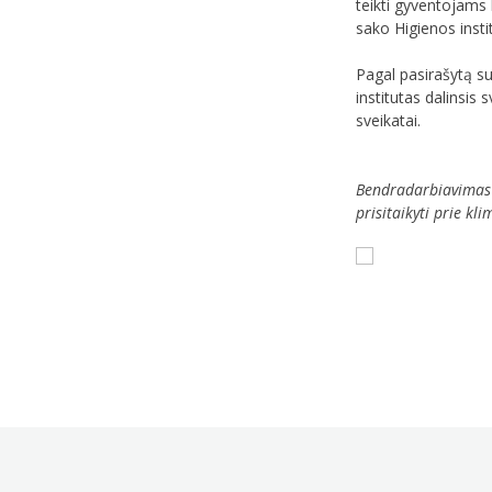
teikti gyventojams 
sako Higienos insti
Pagal pasirašytą su
institutas dalinsis
sveikatai.
Bendradarbiavimas p
prisitaikyti prie k