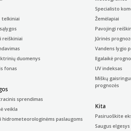
Specialisto ko
telkiniai
Žemėlapiai
sąlygos
Pavojingi reiškin
i reiškiniai
Jūrinės prognoz
ndavimas
Vandens lygio 
ektrinių duomenys
Ilgalaikė progn
is fonas
UV indeksas
Miškų gaisringu
prognozės
gos
racinis sprendimas
Kita
ė veikla
Pasiruoškite e
i hidrometeorologinėms paslaugoms
Saugus elgesys