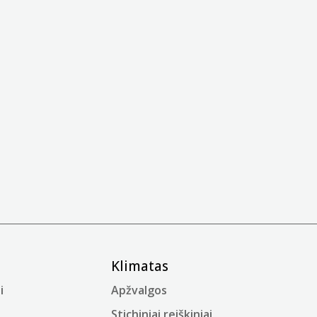
Klimatas
i
Apžvalgos
Stichiniai reiškiniai