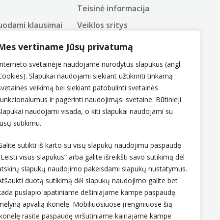
Teisinė informacija
uodami klausimai
Veiklos sritys
as
Korupcijos prevencija
Mes vertiname Jūsų privatumą
žodynas
Pranešėjų apsauga
Interneto svetainėje naudojame nurodytus slapukus (angl.
Administracinė informacija
Cookies). Slapukai naudojami siekiant užtikrinti tinkamą
svetainės veikimą bei siekiant patobulinti svetainės
Konsultavimasis su visuomene
funkcionalumus ir pagerinti naudojimąsi svetaine. Būtinieji
Nuorodos
slapukai naudojami visada, o kiti slapukai naudojami su
Jūsų sutikimu.
Autorių teisės
Asmens duomenų apsauga
Galite sutikti iš karto su visų slapukų naudojimu paspaudę
„Leisti visus slapukus“ arba galite išreikšti savo sutikimą dėl
atskirų slapukų naudojimo pakeisdami slapukų nustatymus.
Atšaukti duotą sutikimą dėl slapukų naudojimo galite bet
kada puslapio apatiniame dešiniajame kampe paspaudę
mėlyną apvalią ikonėlę. Mobiliuosiuose įrenginiuose šią
ikonėlę rasite paspaudę viršutiniame kairiajame kampe