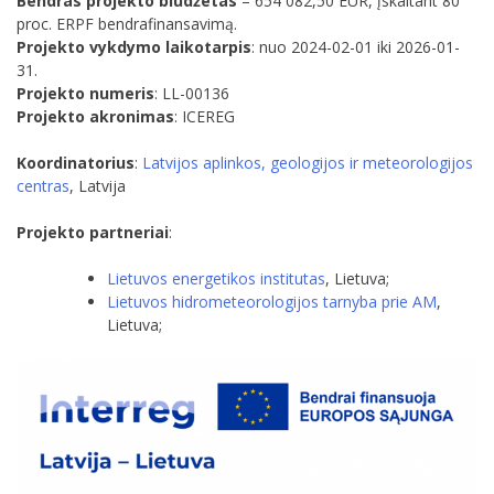
Bendras projekto biudžetas
– 654 082,50 EUR, įskaitant 80
proc. ERPF bendrafinansavimą.
Projekto vykdymo laikotarpis
: nuo 2024-02-01 iki 2026-01-
31.
Projekto numeris
: LL-00136
Projekto akronimas
: ICEREG
Koordinatorius
:
Latvijos aplinkos, geologijos ir meteorologijos
centras
, Latvija
Projekto partneriai
:
Lietuvos energetikos institutas
, Lietuva;
Lietuvos hidrometeorologijos tarnyba prie AM
,
Lietuva;