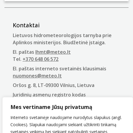
Kontaktai
Lietuvos hidrometeorologijos tarnyba prie
Aplinkos ministerijos. Biudžetinė įstaiga.
El. paštas
lhmt@meteo.lt
Tel.
+370 648 06 572
El. paštas interneto svetainės klausimais
nuomones@meteo.lt
Oršos g. 8, LT-09300 Vilnius, Lietuva
Juridinių asmenų registro kodas
290743240
Mes vertiname Jūsų privatumą
PVM mokėtojo kodas
LT907432416
Interneto svetainėje naudojame nurodytus slapukus (angl.
Cookies). Slapukai naudojami siekiant užtikrinti tinkamą
svetainės veikimą bei siekiant patobulinti svetainės