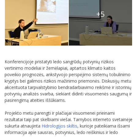
+5
Konferencijoje pristatyti ledo sangrūdų potvynių rizikos
vertinimo modeliai ir žemėlapiai, aptartos klimato kaitos
poveikio prognozės, ankstyvojo perspėjimo sistemų tobulinimo
kryptys bei galimos rizikos mažinimo priemonės. Diskusijų metu
akcentuota tarpvalstybinio bendradarbiavimo reikšmė ir istorinių
potvynių analizės svarba, siekiant didinti visuomenės saugumą ir
pasirengimą ateities iššūkiams.
Projekto metu parengti ir plačiajai visuomenei prieinami
rezultatai taip pat skelbiami viešai. Tarnybos interneto svetainėje
sukurta atnaujinta
Hidrologijos skiltis
, kurioje pateikiama išsami
informacija apie sausras, potvynius, ledo reiškinius ir ledo