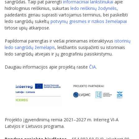
sangrūdas. Taip pat parengti
informaciniai lankstinukai
apie
hidrologinius reiškinius, sukurtas
ledo reiškinių žodynėlis
,
padedantis geriau suprasti vartojamus terminus, bei paskelbti
ledo sangrūdų sukeltų
potvynių grėsmės ir rizikos žemėlapiai
tirtose upių atkarpose.
Papildomai parengtas ir viešai prieinamas interaktyvus
istorinių
ledo sangrūdų žemėlapis
, leidžiantis susipažinti su istoriniais
ledo sangrūdų atvejais ir jų geografiniu pasiskirstymu.
Daugiau informacijos apie projektą rasite
ČIA
.
Projekto įgyvendinimą remia 2021–2027 m. Interreg VI-A
Latvijos ir Lietuvos programa.