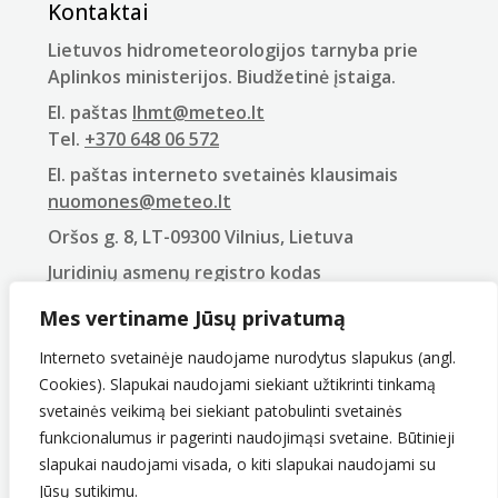
Kontaktai
Lietuvos hidrometeorologijos tarnyba prie
Aplinkos ministerijos. Biudžetinė įstaiga.
El. paštas
lhmt@meteo.lt
Tel.
+370 648 06 572
El. paštas interneto svetainės klausimais
nuomones@meteo.lt
Oršos g. 8, LT-09300 Vilnius, Lietuva
Juridinių asmenų registro kodas
290743240
Mes vertiname Jūsų privatumą
PVM mokėtojo kodas
LT907432416
Interneto svetainėje naudojame nurodytus slapukus (angl.
Cookies). Slapukai naudojami siekiant užtikrinti tinkamą
svetainės veikimą bei siekiant patobulinti svetainės
funkcionalumus ir pagerinti naudojimąsi svetaine. Būtinieji
slapukai naudojami visada, o kiti slapukai naudojami su
Jūsų sutikimu.