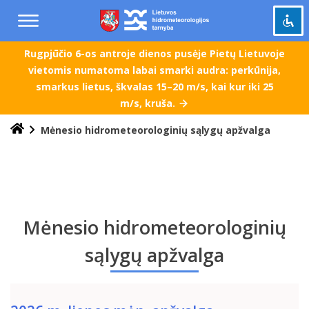
Praleisti
ir
pereiti
į
Rugpjūčio 6-os antroje dienos pusėje Pietų Lietuvoje
Pažymėti antraštes
turinį
title
vietomis numatoma labai smarki audra: perkūnija,
smarkus lietus, škvalas 15–20 m/s, kai kur iki 25
Tolinti
zoom_out
m/s, kruša.
Priartinti
zoom_in
Mėnesio hidrometeorologinių sąlygų apžvalga
Sumažinti šriftą
remove_circle_outline
Padidinti šriftą
add_circle_outline
Šviesus kontrastas
brightness_high
Tamsus kontrastas
brightness_low
Mėnesio hidrometeorologinių
Grąžinti
cached
sąlygų apžvalga
viską
į
pradinę
būseną