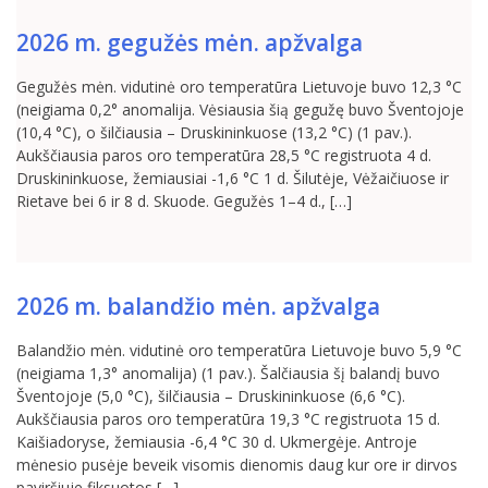
2026 m. gegužės mėn. apžvalga
Gegužės mėn. vidutinė oro temperatūra Lietuvoje buvo 12,3 °C
(neigiama 0,2° anomalija. Vėsiausia šią gegužę buvo Šventojoje
(10,4 °C), o šilčiausia – Druskininkuose (13,2 °C) (1 pav.).
Aukščiausia paros oro temperatūra 28,5 °C registruota 4 d.
Druskininkuose, žemiausiai -1,6 °C 1 d. Šilutėje, Vėžaičiuose ir
Rietave bei 6 ir 8 d. Skuode. Gegužės 1–4 d., […]
2026 m. balandžio mėn. apžvalga
Balandžio mėn. vidutinė oro temperatūra Lietuvoje buvo 5,9 °C
(neigiama 1,3° anomalija) (1 pav.). Šalčiausia šį balandį buvo
Šventojoje (5,0 °C), šilčiausia – Druskininkuose (6,6 °C).
Aukščiausia paros oro temperatūra 19,3 °C registruota 15 d.
Kaišiadoryse, žemiausia -6,4 °C 30 d. Ukmergėje. Antroje
mėnesio pusėje beveik visomis dienomis daug kur ore ir dirvos
paviršiuje fiksuotos […]