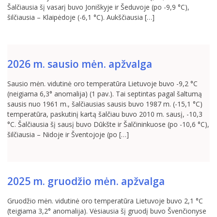
Šalčiausia šį vasarį buvo Joniškyje ir Šeduvoje (po -9,9 °C),
šilčiausia – Klaipėdoje (-6,1 °C). Aukščiausia […]
2026 m. sausio mėn. apžvalga
Sausio mėn. vidutinė oro temperatūra Lietuvoje buvo -9,2 °C
(neigiama 6,3° anomalija) (1 pav.). Tai septintas pagal šaltumą
sausis nuo 1961 m., šalčiausias sausis buvo 1987 m. (-15,1 °C)
temperatūra, paskutinį kartą šalčiau buvo 2010 m. sausį, -10,3
°C. Šalčiausia šį sausį buvo Dūkšte ir Šalčininkuose (po -10,6 °C),
šilčiausia – Nidoje ir Šventojoje (po […]
2025 m. gruodžio mėn. apžvalga
Gruodžio mėn. vidutinė oro temperatūra Lietuvoje buvo 2,1 °C
(teigiama 3,2° anomalija). Vėsiausia šį gruodį buvo Švenčionyse