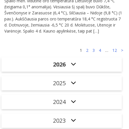
Spalio mėn. vidutinė oro temperatūra Lietuvoje buvo 7,4 °C
(teigiama 0,1° anomalija). Vėsiausia šį spalį buvo Dūkšte,
Švenčionyse ir Zarasuose (6,4 °C), šilčiausia – Nidoje (9,8 °C) (1
pav.). Aukščiausia paros oro temperatūra 18,4 °C registruota 7
d. Dotnuvoje, žemiausia -6,5 °C 20 d. Molėtuose, Utenoje ir
Varėnoje. Spalio 4 d. Kauno apylinkėse, taip pat […]
Navigacija
1
2
3
4
…
12
>
tarp
2026
įrašų
2025
2024
2023