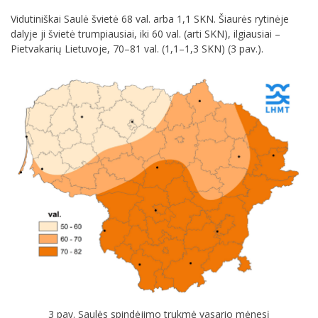
Vidutiniškai Saulė švietė 68 val. arba 1,1 SKN. Šiaurės rytinėje
dalyje ji švietė trumpiausiai, iki 60 val. (arti SKN), ilgiausiai –
Pietvakarių Lietuvoje, 70–81 val. (1,1–1,3 SKN) (3 pav.).
3 pav. Saulės spindėjimo trukmė vasario mėnesį