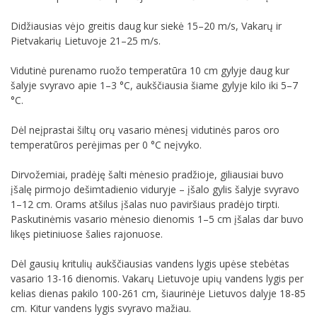
Didžiausias vėjo greitis daug kur siekė 15–20 m/s, Vakarų ir
Pietvakarių Lietuvoje 21–25 m/s.
Vidutinė purenamo ruožo temperatūra 10 cm gylyje daug kur
šalyje svyravo apie 1–3 °C, aukščiausia šiame gylyje kilo iki 5–7
°C.
Dėl neįprastai šiltų orų vasario mėnesį vidutinės paros oro
temperatūros perėjimas per 0 °C neįvyko.
Dirvožemiai, pradėję šalti mėnesio pradžioje, giliausiai buvo
įšalę pirmojo dešimtadienio viduryje – įšalo gylis šalyje svyravo
1–12 cm. Orams atšilus įšalas nuo paviršiaus pradėjo tirpti.
Paskutinėmis vasario mėnesio dienomis 1–5 cm įšalas dar buvo
likęs pietiniuose šalies rajonuose.
Dėl gausių kritulių aukščiausias vandens lygis upėse stebėtas
vasario 13-16 dienomis. Vakarų Lietuvoje upių vandens lygis per
kelias dienas pakilo 100-261 cm, šiaurinėje Lietuvos dalyje 18-85
cm. Kitur vandens lygis svyravo mažiau.