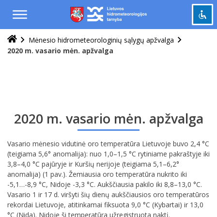
Praleisti
ir
pereiti
į
Mėnesio hidrometeorologinių sąlygų apžvalga
Pažymėti antraštes
turinį
title
2020 m. vasario mėn. apžvalga
Tolinti
zoom_out
Priartinti
zoom_in
Sumažinti šriftą
remove_circle_outline
Padidinti šriftą
add_circle_outline
2020 m. vasario mėn. apžvalga
Šviesus kontrastas
brightness_high
Tamsus kontrastas
Vasario mėnesio vidutinė oro temperatūra Lietuvoje buvo 2,4 °C
brightness_low
(teigiama 5,6° anomalija): nuo 1,0–1,5 °C rytiniame pakraštyje iki
3,8–4,0 °C pajūryje ir Kuršių nerijoje (teigiama 5,1–6,2°
Grąžinti
cached
anomalija) (1 pav.). Žemiausia oro temperatūra nukrito iki
viską
-5,1…-8,9 °C, Nidoje -3,3 °C. Aukščiausia pakilo iki 8,8–13,0 °C.
į
Vasario 1 ir 17 d. viršyti šių dienų aukščiausios oro temperatūros
pradinę
rekordai Lietuvoje, atitinkamai fiksuota 9,0 °C (Kybartai) ir 13,0
būseną
°C (Nida). Nidoje ši temperatūra užregistruota naktį.