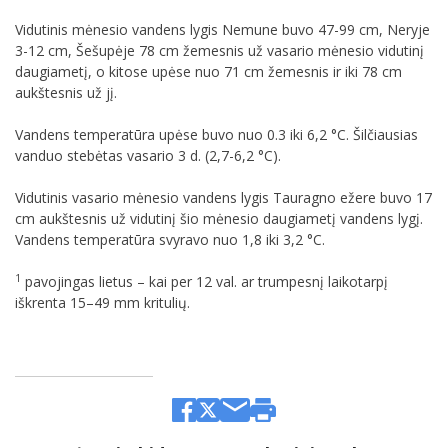
Vidutinis mėnesio vandens lygis Nemune buvo 47-99 cm, Neryje
3-12 cm, Šešupėje 78 cm žemesnis už vasario mėnesio vidutinį
daugiametį, o kitose upėse nuo 71 cm žemesnis ir iki 78 cm
aukštesnis už jį.
Vandens temperatūra upėse buvo nuo 0.3 iki 6,2 °C. Šilčiausias
vanduo stebėtas vasario 3 d. (2,7-6,2 °C).
Vidutinis vasario mėnesio vandens lygis Tauragno ežere buvo 17
cm aukštesnis už vidutinį šio mėnesio daugiametį vandens lygį.
Vandens temperatūra svyravo nuo 1,8 iki 3,2 °C.
1
pavojingas lietus – kai per 12 val. ar trumpesnį laikotarpį
iškrenta 15–49 mm kritulių.