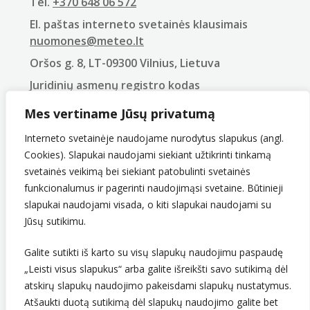
Tel.
+370 648 06 572
El. paštas interneto svetainės klausimais
nuomones@meteo.lt
Oršos g. 8, LT-09300 Vilnius, Lietuva
Juridinių asmenų registro kodas
290743240
Mes vertiname Jūsų privatumą
PVM mokėtojo kodas
LT907432416
Interneto svetainėje naudojame nurodytus slapukus (angl.
Cookies). Slapukai naudojami siekiant užtikrinti tinkamą
svetainės veikimą bei siekiant patobulinti svetainės
funkcionalumus ir pagerinti naudojimąsi svetaine. Būtinieji
slapukai naudojami visada, o kiti slapukai naudojami su
Jūsų sutikimu.
Galite sutikti iš karto su visų slapukų naudojimu paspaudę
„Leisti visus slapukus“ arba galite išreikšti savo sutikimą dėl
Sekite mus
atskirų slapukų naudojimo pakeisdami slapukų nustatymus.
Atšaukti duotą sutikimą dėl slapukų naudojimo galite bet