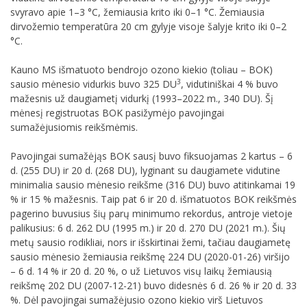
svyravo apie 1–3 °C, žemiausia krito iki 0–1 °C. Žemiausia
dirvožemio temperatūra 20 cm gylyje visoje šalyje krito iki 0–2
°C.
Kauno MS išmatuoto bendrojo ozono kiekio (toliau – BOK)
3
sausio mėnesio vidurkis buvo 325 DU
, vidutiniškai 4 % buvo
mažesnis už daugiametį vidurkį (1993–2022 m., 340 DU). Šį
mėnesį registruotas BOK pasižymėjo pavojingai
sumažėjusiomis reikšmėmis.
Pavojingai sumažėjąs BOK sausį buvo fiksuojamas 2 kartus – 6
d. (255 DU) ir 20 d. (268 DU), lyginant su daugiamete vidutine
minimalia sausio mėnesio reikšme (316 DU) buvo atitinkamai 19
% ir 15 % mažesnis. Taip pat 6 ir 20 d. išmatuotos BOK reikšmės
pagerino buvusius šių parų minimumo rekordus, antroje vietoje
palikusius: 6 d. 262 DU (1995 m.) ir 20 d. 270 DU (2021 m.). Šių
metų sausio rodikliai, nors ir išskirtinai žemi, tačiau daugiametę
sausio mėnesio žemiausia reikšmę 224 DU (2020-01-26) viršijo
– 6 d. 14 % ir 20 d. 20 %, o už Lietuvos visų laikų žemiausią
reikšmę 202 DU (2007-12-21) buvo didesnės 6 d. 26 % ir 20 d. 33
%. Dėl pavojingai sumažėjusio ozono kiekio virš Lietuvos