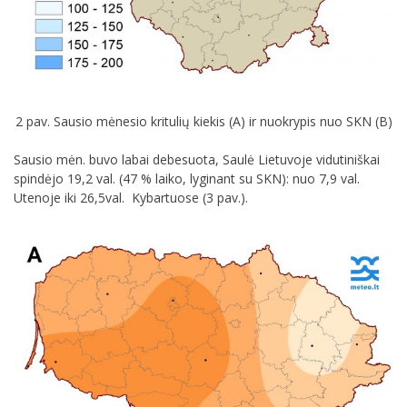
2 pav. Sausio mėnesio kritulių kiekis (A) ir nuokrypis nuo SKN (B)
Sausio mėn. buvo labai debesuota, Saulė Lietuvoje vidutiniškai
spindėjo 19,2 val. (47 % laiko, lyginant su SKN): nuo 7,9 val.
Utenoje iki 26,5val. Kybartuose (3 pav.).