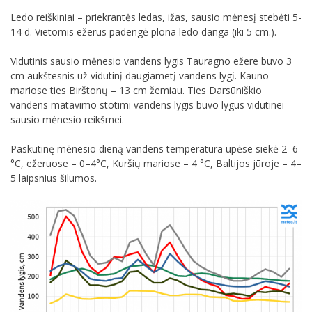
Ledo reiškiniai – priekrantės ledas, ižas, sausio mėnesį stebėti 5-
14 d. Vietomis ežerus padengė plona ledo danga (iki 5 cm.).
Vidutinis sausio mėnesio vandens lygis Tauragno ežere buvo 3
cm aukštesnis už vidutinį daugiametį vandens lygį. Kauno
mariose ties Birštonų – 13 cm žemiau. Ties Darsūniškio
vandens matavimo stotimi vandens lygis buvo lygus vidutinei
sausio mėnesio reikšmei.
Paskutinę mėnesio dieną vandens temperatūra upėse siekė 2–6
°C, ežeruose – 0–4°C, Kuršių mariose – 4 °C, Baltijos jūroje – 4–
5 laipsnius šilumos.