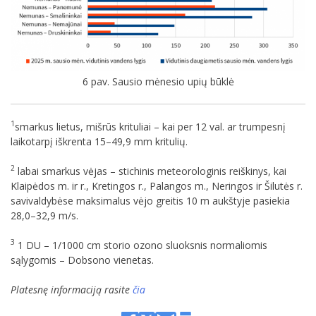
6 pav. Sausio mėnesio upių būklė
1
smarkus lietus, mišrūs krituliai – kai per 12 val. ar trumpesnį
laikotarpį iškrenta 15–49,9 mm kritulių.
2
labai smarkus vėjas – stichinis meteorologinis reiškinys, kai
Klaipėdos m. ir r., Kretingos r., Palangos m., Neringos ir Šilutės r.
savivaldybėse maksimalus vėjo greitis 10 m aukštyje pasiekia
28,0–32,9 m/s.
3
1 DU – 1/1000 cm storio ozono sluoksnis normaliomis
sąlygomis – Dobsono vienetas.
Platesnę informaciją rasite
čia