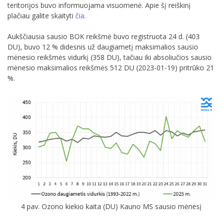
teritorijos buvo informuojama visuomenė. Apie šį reiškinį
plačiau galite skaityti
čia
.
Aukščiausia sausio BOK reikšmė buvo registruota 24 d. (403
DU), buvo 12 % didesnis už daugiametį maksimalios sausio
mėnesio reikšmės vidurkį (358 DU), tačiau iki absoliučios sausio
mėnesio maksimalios reikšmės 512 DU (2023-01-19) pritrūko 21
%.
4 pav. Ozono kiekio kaita (DU) Kauno MS sausio mėnesį