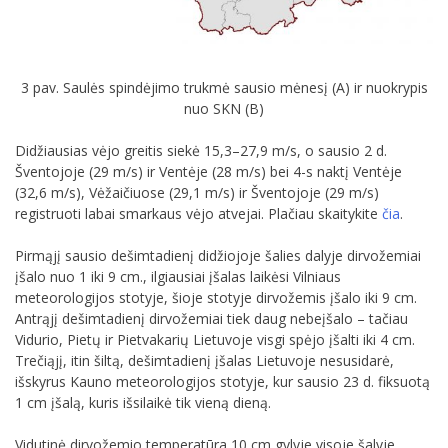
3 pav. Saulės spindėjimo trukmė sausio mėnesį (A) ir nuokrypis
nuo SKN (B)
Didžiausias vėjo greitis siekė 15,3–27,9 m/s, o sausio 2 d.
Šventojoje (29 m/s) ir Ventėje (28 m/s) bei 4-s naktį Ventėje
(32,6 m/s), Vėžaičiuose (29,1 m/s) ir Šventojoje (29 m/s)
registruoti labai smarkaus vėjo atvejai. Plačiau skaitykite
čia
.
Pirmąjį sausio dešimtadienį didžiojoje šalies dalyje dirvožemiai
įšalo nuo 1 iki 9 cm., ilgiausiai įšalas laikėsi Vilniaus
meteorologijos stotyje, šioje stotyje dirvožemis įšalo iki 9 cm.
Antrąjį dešimtadienį dirvožemiai tiek daug nebeįšalo – tačiau
Vidurio, Pietų ir Pietvakarių Lietuvoje visgi spėjo įšalti iki 4 cm.
Trečiąjį, itin šiltą, dešimtadienį įšalas Lietuvoje nesusidarė,
išskyrus Kauno meteorologijos stotyje, kur sausio 23 d. fiksuotą
1 cm įšalą, kuris išsilaikė tik vieną dieną.
Vidutinė dirvožemio temperatūra 10 cm gylyje visoje šalyje