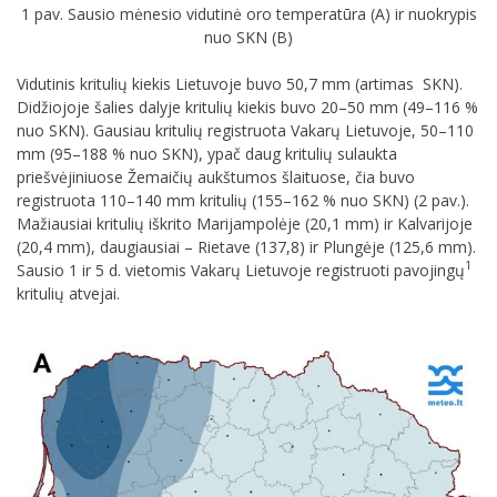
1 pav. Sausio mėnesio vidutinė oro temperatūra (A) ir nuokrypis
nuo SKN (B)
Vidutinis kritulių kiekis Lietuvoje buvo 50,7 mm (artimas SKN).
Didžiojoje šalies dalyje kritulių kiekis buvo 20–50 mm (49–116 %
nuo SKN). Gausiau kritulių registruota Vakarų Lietuvoje, 50–110
mm (95–188 % nuo SKN), ypač daug kritulių sulaukta
priešvėjiniuose Žemaičių aukštumos šlaituose, čia buvo
registruota 110–140 mm kritulių (155–162 % nuo SKN) (2 pav.).
Mažiausiai kritulių iškrito Marijampolėje (20,1 mm) ir Kalvarijoje
(20,4 mm), daugiausiai – Rietave (137,8) ir Plungėje (125,6 mm).
1
Sausio 1 ir 5 d. vietomis Vakarų Lietuvoje registruoti pavojingų
kritulių atvejai.