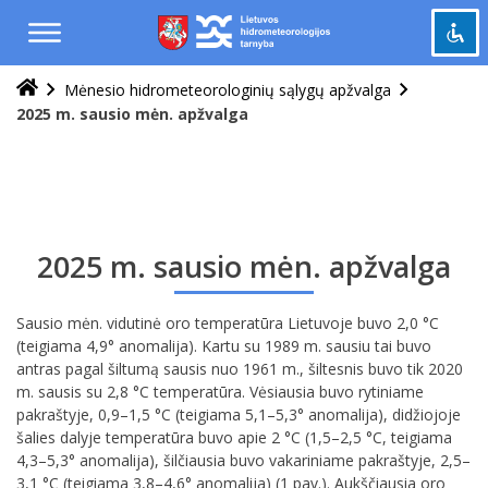
Praleisti
ir
pereiti
į
Mėnesio hidrometeorologinių sąlygų apžvalga
Pažymėti antraštes
turinį
title
2025 m. sausio mėn. apžvalga
Tolinti
zoom_out
Priartinti
zoom_in
Sumažinti šriftą
remove_circle_outline
Padidinti šriftą
add_circle_outline
2025 m. sausio mėn. apžvalga
Šviesus kontrastas
brightness_high
Tamsus kontrastas
Sausio mėn. vidutinė oro temperatūra Lietuvoje buvo 2,0 °C
brightness_low
(teigiama 4,9° anomalija). Kartu su 1989 m. sausiu tai buvo
antras pagal šiltumą sausis nuo 1961 m., šiltesnis buvo tik 2020
Grąžinti
cached
m. sausis su 2,8 °C temperatūra. Vėsiausia buvo rytiniame
viską
pakraštyje, 0,9–1,5 °C (teigiama 5,1–5,3° anomalija), didžiojoje
į
šalies dalyje temperatūra buvo apie 2 °C (1,5–2,5 °C, teigiama
pradinę
4,3–5,3° anomalija), šilčiausia buvo vakariniame pakraštyje, 2,5–
būseną
3,1 °C (teigiama 3,8–4,6° anomalija) (1 pav.). Aukščiausia oro