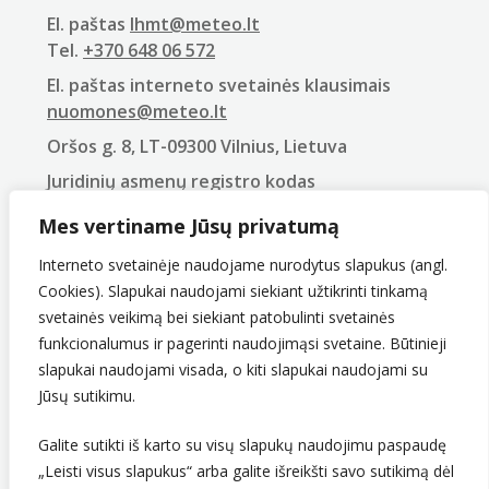
El. paštas
lhmt@meteo.lt
Tel.
+370 648 06 572
El. paštas interneto svetainės klausimais
nuomones@meteo.lt
Oršos g. 8, LT-09300 Vilnius, Lietuva
Juridinių asmenų registro kodas
290743240
Mes vertiname Jūsų privatumą
PVM mokėtojo kodas
LT907432416
Interneto svetainėje naudojame nurodytus slapukus (angl.
Cookies). Slapukai naudojami siekiant užtikrinti tinkamą
svetainės veikimą bei siekiant patobulinti svetainės
funkcionalumus ir pagerinti naudojimąsi svetaine. Būtinieji
slapukai naudojami visada, o kiti slapukai naudojami su
Jūsų sutikimu.
Galite sutikti iš karto su visų slapukų naudojimu paspaudę
„Leisti visus slapukus“ arba galite išreikšti savo sutikimą dėl
Sekite mus