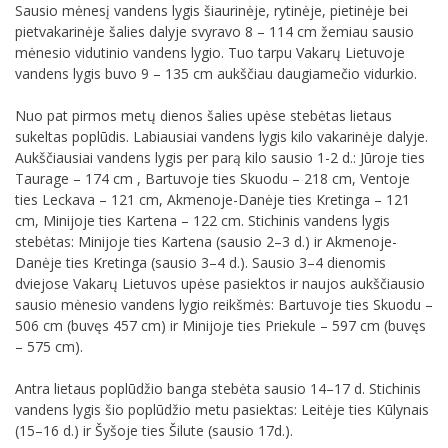
Sausio mėnesį vandens lygis šiaurinėje, rytinėje, pietinėje bei
pietvakarinėje šalies dalyje svyravo 8 – 114 cm žemiau sausio
mėnesio vidutinio vandens lygio. Tuo tarpu Vakarų Lietuvoje
vandens lygis buvo 9 – 135 cm aukščiau daugiamečio vidurkio.
Nuo pat pirmos metų dienos šalies upėse stebėtas lietaus
sukeltas poplūdis. Labiausiai vandens lygis kilo vakarinėje dalyje.
Aukščiausiai vandens lygis per parą kilo sausio 1-2 d.: Jūroje ties
Taurage – 174 cm , Bartuvoje ties Skuodu – 218 cm, Ventoje
ties Leckava – 121 cm, Akmenoje-Danėje ties Kretinga – 121
cm, Minijoje ties Kartena – 122 cm. Stichinis vandens lygis
stebėtas: Minijoje ties Kartena (sausio 2–3 d.) ir Akmenoje-
Danėje ties Kretinga (sausio 3–4 d.). Sausio 3–4 dienomis
dviejose Vakarų Lietuvos upėse pasiektos ir naujos aukščiausio
sausio mėnesio vandens lygio reikšmės: Bartuvoje ties Skuodu –
506 cm (buvęs 457 cm) ir Minijoje ties Priekule – 597 cm (buvęs
– 575 cm).
Antra lietaus poplūdžio banga stebėta sausio 14–17 d. Stichinis
vandens lygis šio poplūdžio metu pasiektas: Leitėje ties Kūlynais
(15–16 d.) ir Šyšoje ties Šilute (sausio 17d.).