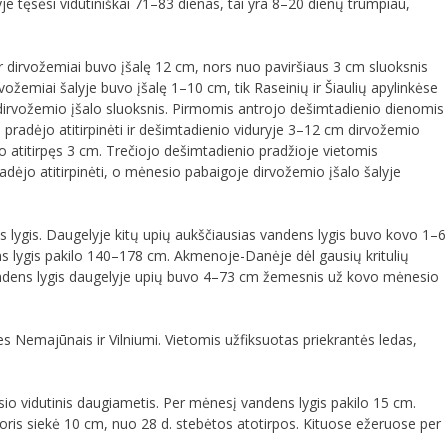
je tęsėsi vidutiniškai 71–83 dienas, tai yra 8–20 dienų trumpiau,
r dirvožemiai buvo įšalę 12 cm, nors nuo paviršiaus 3 cm sluoksnis
ožemiai šalyje buvo įšalę 1–10 cm, tik Raseinių ir Šiaulių apylinkėse
 dirvožemio įšalo sluoksnis. Pirmomis antrojo dešimtadienio dienomis
 pradėjo atitirpinėti ir dešimtadienio viduryje 3–12 cm dirvožemio
uvo atitirpęs 3 cm. Trečiojo dešimtadienio pradžioje vietomis
adėjo atitirpinėti, o mėnesio pabaigoje dirvožemio įšalo šalyje
s lygis. Daugelyje kitų upių aukščiausias vandens lygis buvo kovo 1–6
ns lygis pakilo 140–178 cm. Akmenoje-Danėje dėl gausių kritulių
andens lygis daugelyje upių buvo 4–73 cm žemesnis už kovo mėnesio
s Nemajūnais ir Vilniumi. Vietomis užfiksuotas priekrantės ledas,
o vidutinis daugiametis. Per mėnesį vandens lygis pakilo 15 cm.
oris siekė 10 cm, nuo 28 d. stebėtos atotirpos. Kituose ežeruose per