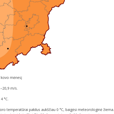
ė kovo mėnesį
1–20,9 m/s.
14 °C.
os oro temperatūrai pakilus aukščiau 0 °C, baigėsi meteorologinė žiema.