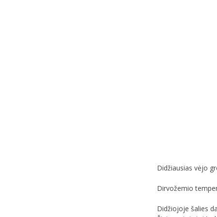
Didžiausias vėjo gr
Dirvožemio temperat
Didžiojoje šalies d