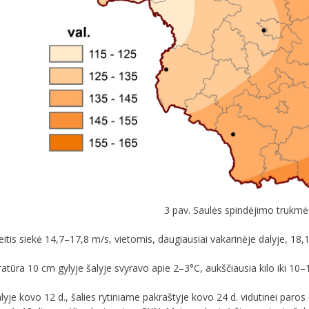
3 pav. Saulės spindėjimo trukm
eitis siekė 14,7–17,8 m/s, vietomis, daugiausiai vakarinėje dalyje, 18,
ūra 10 cm gylyje šalyje svyravo apie 2–3°C, aukščiausia kilo iki 10–
alyje kovo 12 d., šalies rytiniame pakraštyje kovo 24 d. vidutinei par