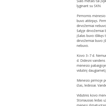
Šiais metais tai įv
lyginant su SKN.
Pirmomis mėnesio d
buvo atitirpęs. Pir
dirvožemiai nebuvo
šalyje dirvožemiai 
įšalas buvo išlikęs
dirvožemiai buvo įš
nebuvo.
Kovo 3–7 d. Nemune 
d. Didesni vandens
mėnesio pabaigoje 
vidutinį daugiametį
Mėnesio pirmoje pus
ižas, ledėsiai. Va
Vidutinis kovo mėn
Storiausias ledas 
mėnesį išmatuotas 