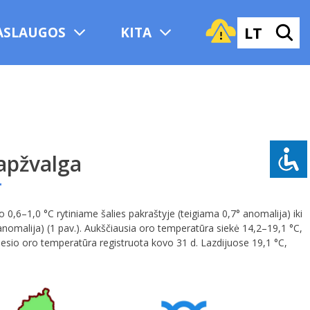
LT
ASLAUGOS
KITA
apžvalga
0,6–1,0 °C rytiniame šalies pakraštyje (teigiama 0,7° anomalija) iki
 anomalija) (1 pav.). Aukščiausia oro temperatūra siekė 14,2–19,1 °C,
nesio oro temperatūra registruota kovo 31 d. Lazdijuose 19,1 °C,