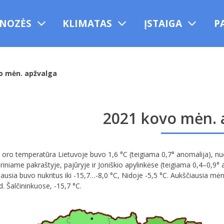
NOZĖS
KLIMATAS
ĮSTAIGA
P
o mėn. apžvalga
2021 kovo mėn. 
oro temperatūra Lietuvoje buvo 1,6 °C (teigiama 0,7° anomalija), nuo 
riniame pakraštyje, pajūryje ir Joniškio apylinkėse (teigiama 0,4–0,9°
ausia buvo nukritus iki -15,7…-8,0 °C, Nidoje -5,5 °C. Aukščiausia mė
d. Šalčininkuose, -15,7 °C.