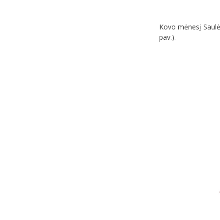
Kovo mėnesį Saulės 
pav.).