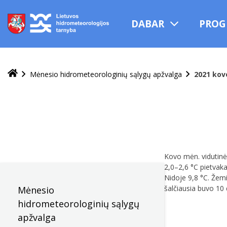
Praleisti
ir
DABAR
PROG
pereiti
į
turinį
Mėnesio hidrometeorologinių sąlygų apžvalga
2021 kov
Kovo mėn. vidutinė 
2,0–2,6 °C pietvaka
Nidoje 9,8 °C. Žemi
šalčiausia buvo 10 
Mėnesio
hidrometeorologinių sąlygų
apžvalga