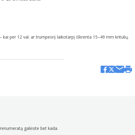
– kai per 12 val. ar trumpesnį laikotarpį iškrenta 15–49 mm kritulių.
prenumeratą galėsite bet kada.