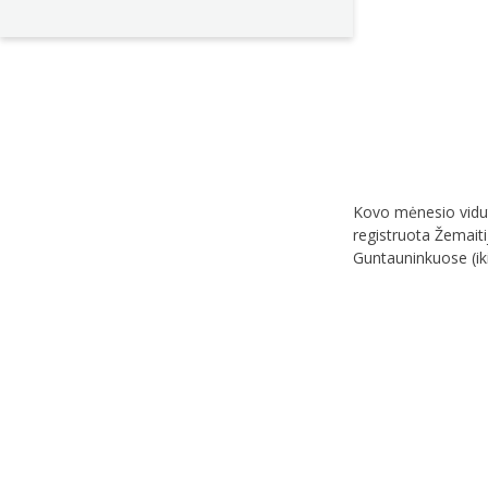
Kovo mėnesio viduti
registruota Žemaiti
Guntauninkuose (iki