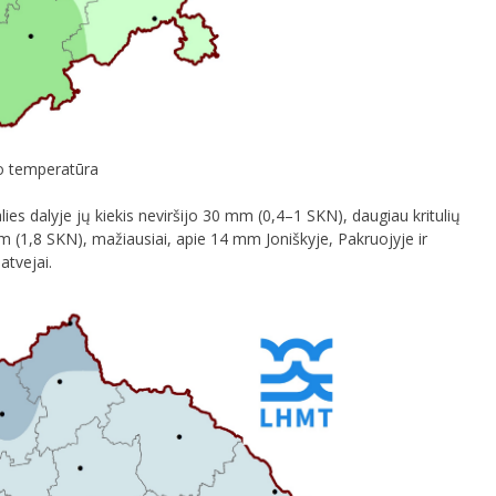
o temperatūra
ies dalyje jų kiekis neviršijo 30 mm (0,4–1 SKN), daugiau kritulių
mm (1,8 SKN), mažiausiai, apie 14 mm Joniškyje, Pakruojyje ir
atvejai.