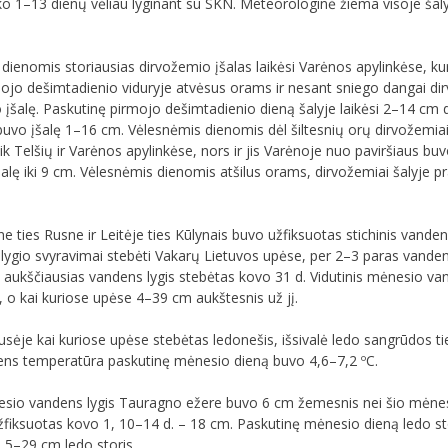
yko 1–13 dienų vėliau lyginant su SKN. Meteorologinė žiema visoje šaly
ienomis storiausias dirvožemio įšalas laikėsi Varėnos apylinkėse, ku
mojo dešimtadienio viduryje atvėsus orams ir nesant sniego dangai dirv
 įšalę. Paskutinę pirmojo dešimtadienio dieną šalyje laikėsi 2–14 cm
buvo įšalę 1–16 cm. Vėlesnėmis dienomis dėl šiltesnių orų dirvožemiai
 tik Telšių ir Varėnos apylinkėse, nors ir jis Varėnoje nuo paviršiaus b
alę iki 9 cm. Vėlesnėmis dienomis atšilus orams, dirvožemiai šalyje pr
ties Rusne ir Leitėje ties Kūlynais buvo užfiksuotas stichinis vanden
 lygio svyravimai stebėti Vakarų Lietuvos upėse, per 2–3 paras vande
aukščiausias vandens lygis stebėtas kovo 31 d. Vidutinis mėnesio v
, o kai kuriose upėse 4–39 cm aukštesnis už jį.
ėje kai kuriose upėse stebėtas ledonešis, išsivalė ledo sangrūdos tie
ndens temperatūra paskutinę mėnesio dieną buvo 4,6–7,2 ºC.
esio vandens lygis Tauragno ežere buvo 6 cm žemesnis nei šio mėnesi
užfiksuotas kovo 1, 10–14 d. – 18 cm. Paskutinę mėnesio dieną ledo st
5–29 cm ledo storis.