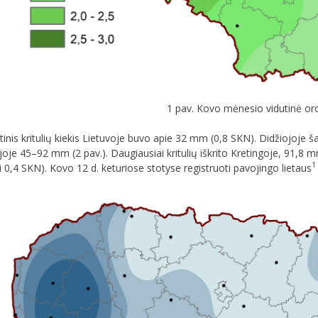
1 pav. Kovo mėnesio vidutinė or
nis kritulių kiekis Lietuvoje buvo apie 32 mm (0,8 SKN). Didžiojoje šal
joje 45–92 mm (2 pav.). Daugiausiai kritulių iškrito Kretingoje, 91,8 
1
 0,4 SKN). Kovo 12 d. keturiose stotyse registruoti pavojingo lietaus