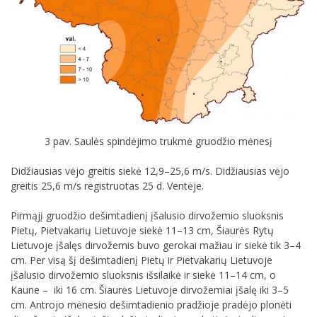
3 pav. Saulės spindėjimo trukmė gruodžio mėnesį
Didžiausias vėjo greitis siekė 12,9–25,6 m/s. Didžiausias vėjo
greitis 25,6 m/s registruotas 25 d. Ventėje.
Pirmąjį gruodžio dešimtadienį įšalusio dirvožemio sluoksnis
Pietų, Pietvakarių Lietuvoje siekė 11–13 cm, Šiaurės Rytų
Lietuvoje įšalęs dirvožemis buvo gerokai mažiau ir siekė tik 3–4
cm. Per visą šį dešimtadienį Pietų ir Pietvakarių Lietuvoje
įšalusio dirvožemio sluoksnis išsilaikė ir siekė 11–14 cm, o
Kaune – iki 16 cm. Šiaurės Lietuvoje dirvožemiai įšalę iki 3–5
cm. Antrojo mėnesio dešimtadienio pradžioje pradėjo plonėti