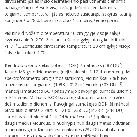
dirvožemio įšalas ir šio dešimtadienio paskutinėmis dienomis
pabaigė ištirpti. Beveik visą trečiąjį dešimtadienį laikantis
teigiamai temperatūrai, įšalas nebuvo susidaręs, išskyrus Kauną,
kur gruodžio 28 d. buvo matuotas 1 cm dirvožemio įšalas.
Vidutinė dirvožemio temperatūra 10 cm gylyje visoje šalyje
svyravo apie 0–2 °C, žemiausia šiame gylyje daug kur krito iki
-1…1 °C. Žemiausia dirvožemio temperatūra 20 cm gylyje visoje
šalyje krito iki 0–1 °C.
2
Bendrojo ozono kiekis (toliau – BOK) išmatuotas (287 DU
)
Kauno MS gruodžio mėnesį (neįtraukiant 11-12 d. duomenų dėl
spektrofotometro programos sutrikimo) vidutiniškai 5 % buvo
mažesnis už daugiametį (1993–2022 m.) vidurkį (303 DU). Šį
mėnesį išmatuotas BOK pasižymėjo pavojingai sumažėjusiomis
reikšmėmis. Mažiausi BOK buvo registruojami antro ir trečio
dešimtadienio dienomis. Pavojingai sumažėjęs BOK šį mėnesį
buvo fiksuojamas 2 kartus – 21 d. (238 DU) ir 28 d. (244 DU),
kurie buvo atitinkamai 21 ir 24 % mažesni už šių dienų
daugiamečius vidurkius, o nuokrypis nuo daugiametės vidutinės
minimalios gruodžio mėnesio reikšmės (282 DU) atitinkamai
sudarė -15 ir -13 %. Aukščiausios BOK reikšmės buvo