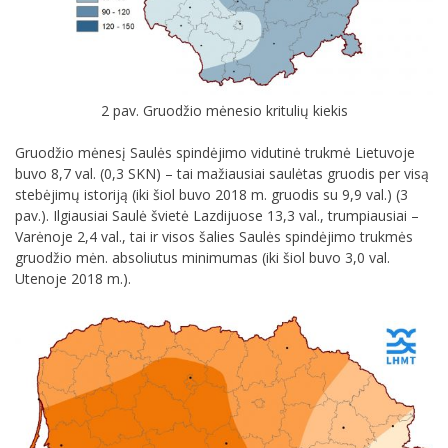
2 pav. Gruodžio mėnesio kritulių kiekis
Gruodžio mėnesį Saulės spindėjimo vidutinė trukmė Lietuvoje
buvo 8,7 val. (0,3 SKN) – tai mažiausiai saulėtas gruodis per visą
stebėjimų istoriją (iki šiol buvo 2018 m. gruodis su 9,9 val.) (3
pav.). Ilgiausiai Saulė švietė Lazdijuose 13,3 val., trumpiausiai –
Varėnoje 2,4 val., tai ir visos šalies Saulės spindėjimo trukmės
gruodžio mėn. absoliutus minimumas (iki šiol buvo 3,0 val.
Utenoje 2018 m.).