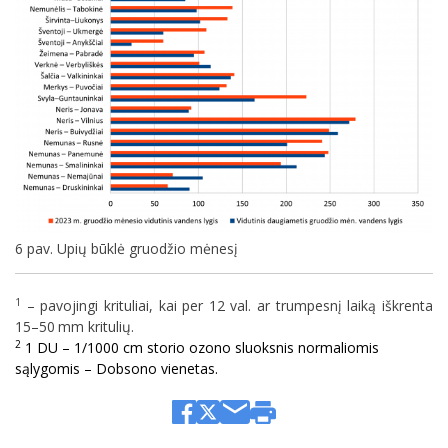
6 pav. Upių būklė gruodžio mėnesį
1
–
pavojingi
krituliai, kai per 12 val. ar trumpesnį laiką iškrenta
15–50
mm kritulių.
2
1 DU – 1/1000 cm storio ozono sluoksnis normaliomis
sąlygomis – Dobsono vienetas.