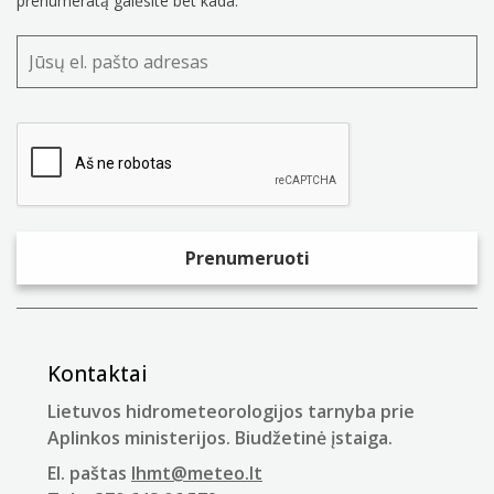
prenumeratą galėsite bet kada.
Kontaktai
Lietuvos hidrometeorologijos tarnyba prie
Aplinkos ministerijos. Biudžetinė įstaiga.
El. paštas
lhmt@meteo.lt