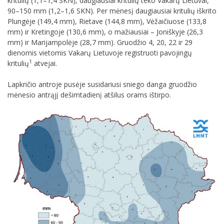
kritulių (1,1–1,4 SKN), daugiausiai kritulių teko Vakarų Lietuvai,
90–150 mm (1,2–1,6 SKN). Per mėnesį daugiausiai kritulių iškrito
Plungėje (149,4 mm), Rietave (144,8 mm), Vėžaičiuose (133,8
mm) ir Kretingoje (130,6 mm), o mažiausiai – Joniškyje (26,3
mm) ir Marijampolėje (28,7 mm). Gruodžio 4, 20, 22 ir 29
dienomis vietomis Vakarų Lietuvoje registruoti pavojingų
1
kritulių
atvejai.
Lapkričio antroje pusėje susidariusi sniego danga gruodžio
mėnesio antrąjį dešimtadienį atšilus orams ištirpo.