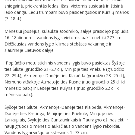
sniegainė, priekrantės ledas, ižas, vietomis susidarė ir ištisinė
ledo danga. Ledu trumpam buvo pasidengusios ir Kuršių marios
(7–18 d.).
Mėnesiui įpusėjus, sulaukta atodrėkio, šalyje prasidėjo poplūdis.
16–18 dienomis vandens lygis vietomis pakilo net iki 277 cm.
Didžiausias vandens lygio kilimas stebėtas vakarinėje ir
šiaurinėje Lietuvos dalyje.
Poplūdžio metu stichinis vandens lygis buvo pasiektas Šyšoje
ties Šilute (gruodžio 21–27 d.), Minijoje ties Priekule (gruodžio
22–29d.), Akmenoje-Danėje ties Klaipėda (gruodžio 23–25 d.),
Nemuno atšakoje Atmatoje ties Rusne (nuo gruodžio 25 d. iki
mėnesio pab.) ir Leitėje ties Kūlynais (nuo gruodžio 22 d. iki
mėnesio pab.).
Šyšoje ties Šilute, Akmenoje-Danėje ties Klaipėda, Akmenoje-
Danėje ties Kretinga, Minijoje ties Priekule, Minijoje ties
Lankupiais, Svyloje ties Guntauninkais ir Tauragno ež. pasiekti ir
nauji gruodžio mėnesio aukščiausio vandens lygio rekordai.
Vandens lygiai viršijo ankstesnius 1–73 cm.