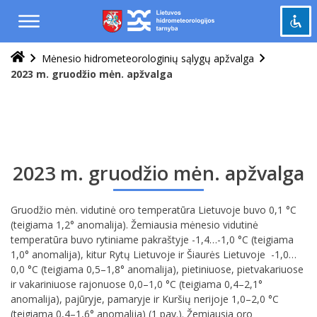
Praleisti
ir
pereiti
į
Mėnesio hidrometeorologinių sąlygų apžvalga
Pažymėti antraštes
turinį
title
2023 m. gruodžio mėn. apžvalga
Tolinti
zoom_out
Priartinti
zoom_in
Sumažinti šriftą
remove_circle_outline
Padidinti šriftą
add_circle_outline
2023 m. gruodžio mėn. apžvalga
Šviesus kontrastas
brightness_high
Tamsus kontrastas
Gruodžio mėn. vidutinė oro temperatūra Lietuvoje buvo 0,1 °C
brightness_low
(teigiama 1,2° anomalija). Žemiausia mėnesio vidutinė
temperatūra buvo rytiniame pakraštyje -1,4…-1,0 °C (teigiama
Grąžinti
cached
1,0° anomalija), kitur Rytų Lietuvoje ir Šiaurės Lietuvoje -1,0…
viską
0,0 °C (teigiama 0,5–1,8° anomalija), pietiniuose, pietvakariuose
į
ir vakariniuose rajonuose 0,0–1,0 °C (teigiama 0,4–2,1°
pradinę
anomalija), pajūryje, pamaryje ir Kuršių nerijoje 1,0–2,0 °C
būseną
(teigiama 0,4–1,6° anomalija) (1 pav.). Žemiausia oro