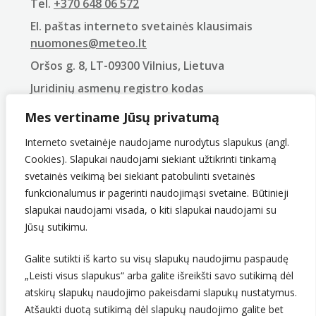
Tel.
+370 648 06 572
El. paštas interneto svetainės klausimais
nuomones@meteo.lt
Oršos g. 8, LT-09300 Vilnius, Lietuva
Juridinių asmenų registro kodas
290743240
Mes vertiname Jūsų privatumą
PVM mokėtojo kodas
LT907432416
Interneto svetainėje naudojame nurodytus slapukus (angl.
Cookies). Slapukai naudojami siekiant užtikrinti tinkamą
svetainės veikimą bei siekiant patobulinti svetainės
funkcionalumus ir pagerinti naudojimąsi svetaine. Būtinieji
slapukai naudojami visada, o kiti slapukai naudojami su
Jūsų sutikimu.
Galite sutikti iš karto su visų slapukų naudojimu paspaudę
„Leisti visus slapukus“ arba galite išreikšti savo sutikimą dėl
Sekite mus
atskirų slapukų naudojimo pakeisdami slapukų nustatymus.
Atšaukti duotą sutikimą dėl slapukų naudojimo galite bet