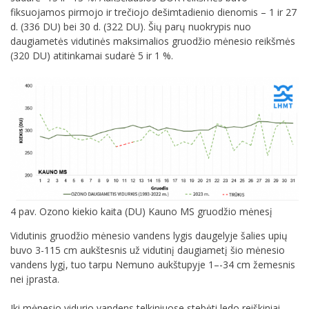
fiksuojamos pirmojo ir trečiojo dešimtadienio dienomis – 1 ir 27
d. (336 DU) bei 30 d. (322 DU). Šių parų nuokrypis nuo
daugiametės vidutinės maksimalios gruodžio mėnesio reikšmės
(320 DU) atitinkamai sudarė 5 ir 1 %.
4 pav. Ozono kiekio kaita (DU) Kauno MS gruodžio mėnesį
Vidutinis gruodžio mėnesio vandens lygis daugelyje šalies upių
buvo 3-115 cm aukštesnis už vidutinį daugiametį šio mėnesio
vandens lygį, tuo tarpu Nemuno aukštupyje 1–-34 cm žemesnis
nei įprasta.
Iki mėnesio vidurio vandens telkiniuose stebėti ledo reiškiniai –