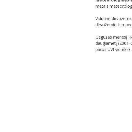
metais meteorologin
Vidutinė dirvožemi
dirvožemio temperat
Gegužės mėnesį Kau
daugiametį (2001–20
paros UVI vidurkio -