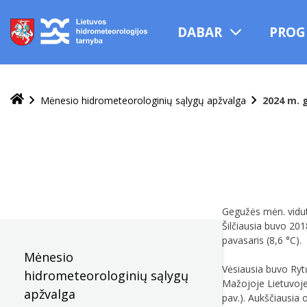
Praleisti
ir
DABAR
PROG
pereiti
į
turinį
Mėnesio hidrometeorologinių sąlygų apžvalga
2024 m. 
Gegužės mėn. vidut
Šilčiausia buvo 201
pavasaris (8,6 °C).
Mėnesio
Vėsiausia buvo Rytų
hidrometeorologinių sąlygų
Mažojoje Lietuvoje 
apžvalga
pav.). Aukščiausia 