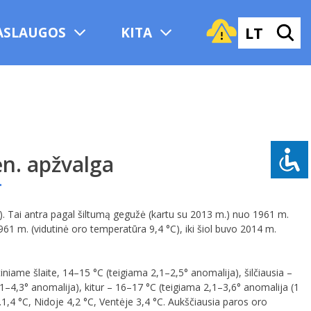
LT
ASLAUGOS
KITA
n. apžvalga
. Tai antra pagal šiltumą gegužė (kartu su 2013 m.) nuo 1961 m.
61 m. (vidutinė oro temperatūra 9,4 °C), iki šiol buvo 2014 m.
niame šlaite, 14–15 °C (teigiama 2,1–2,5° anomalija), šilčiausia –
,1–4,3° anomalija), kitur – 16–17 °C (teigiama 2,1–3,6° anomalija (1
1,4 °C, Nidoje 4,2 °C, Ventėje 3,4 °C. Aukščiausia paros oro