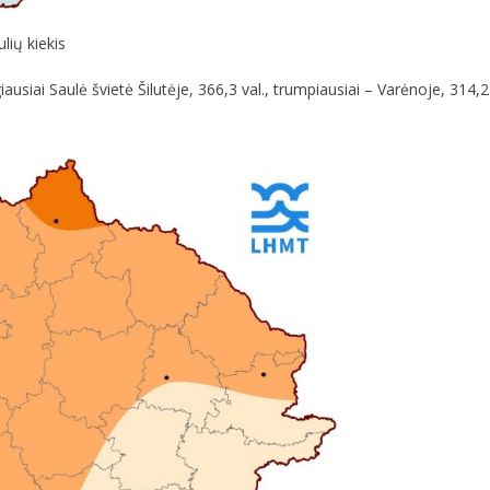
lių kiekis
usiai Saulė švietė Šilutėje, 366,3 val., trumpiausiai – Varėnoje, 314,2