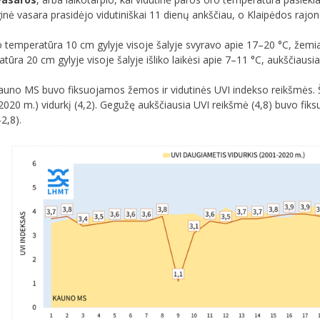
ė vasara prasidėjo vidutiniškai 11 dienų ankščiau, o Klaipėdos rajon
o temperatūra 10 cm gylyje visoje šalyje svyravo apie 17–20 °C, žemi
ūra 20 cm gylyje visoje šalyje išliko laikėsi apie 7–11 °C, aukščiausi
no MS buvo fiksuojamos žemos ir vidutinės UVI indekso reikšmės. Ši
20 m.) vidurkį (4,2). Gegužę aukščiausia UVI reikšmė (4,8) buvo fiksu
2,8).