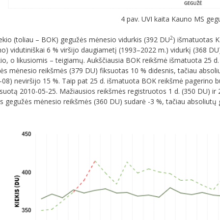
4 pav. UVI kaita Kauno MS ge
2
kio (toliau – BOK) gegužės mėnesio vidurkis (392 DU
) išmatuotas 
o) vidutiniškai 6 % viršijo daugiametį (1993–2022 m.) vidurkį (368 D
io, o likusiomis – teigiamų. Aukščiausia BOK reikšmė išmatuota 25 d.
s mėnesio reikšmės (379 DU) fiksuotas 10 % didesnis, tačiau absol
08) neviršijo 15 %. Taip pat 25 d. išmatuota BOK reikšmė pagerino b
ksuotą 2010-05-25. Mažiausios reikšmės registruotos 1 d. (350 DU) ir 
os gegužės mėnesio reikšmės (360 DU) sudarė -3 %, tačiau absoliut