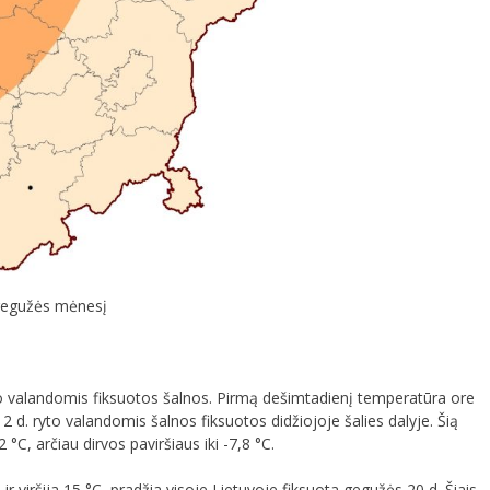
 gegužės mėnesį
yto valandomis fiksuotos šalnos. Pirmą dešimtadienį temperatūra ore
 12 d. ryto valandomis šalnos fiksuotos didžiojoje šalies dalyje. Šią
C, arčiau dirvos paviršiaus iki -7,8 °C.
ir viršija 15 °C, pradžia visoje Lietuvoje fiksuota gegužės 20 d. Šiais