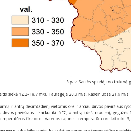
3 pav. Saulės spindėjimo trukmė
eitis siekė 12,2–18,7 m/s, Tauragėje 20,3 m/s, Raseiniuose 21,6 m/s.
rmą ir antrą dešimtadienį vietomis ore ir arčiau dirvos paviršiaus r
iau dirvos paviršiaus – kai kur iki -6 °C, o antrąjį dešimtadienį, gegužės
emperatūros fiksuotos Varėnos rajone – temperatūra ore krito iki -3,2 °
vasaros
, arba laikotarpio, kai vidutinė paros oro temperatūra pasiekia 