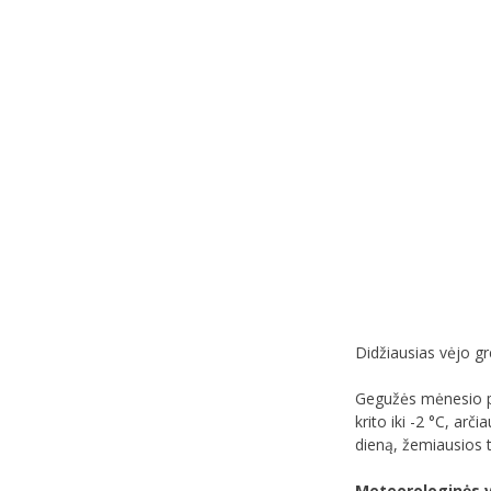
Didžiausias vėjo gr
Gegužės mėnesio pi
krito iki -2 °C, arč
dieną, žemiausios t
Meteorologinės 