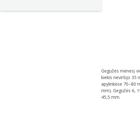
Gegužės mėnesį vidu
kiekis neviršijo 3
apylinkėse 70–80 m
mm). Gegužės 6, 19–
45,5 mm.