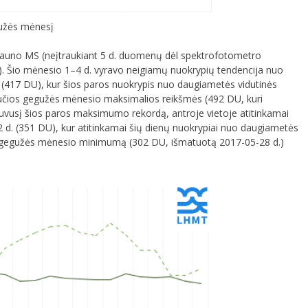
gužės mėnesį
Kauno MS (neįtraukiant 5 d. duomenų dėl spektrofotometro
U). Šio mėnesio 1–4 d. vyravo neigiamų nuokrypių tendencija nuo
 (417 DU), kur šios paros nuokrypis nuo daugiametės vidutinės
iučios gegužės mėnesio maksimalios reikšmės (492 DU, kuri
uvusį šios paros maksimumo rekordą, antroje vietoje atitinkamai
2 d. (351 DU), kur atitinkamai šių dienų nuokrypiai nuo daugiametės
ų gegužės mėnesio minimumą (302 DU, išmatuotą 2017-05-28 d.)