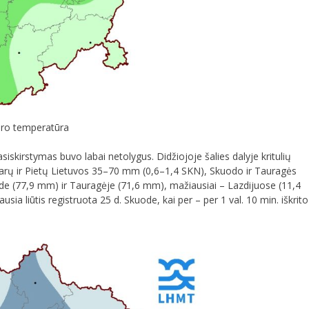
oro temperatūra
iskirstymas buvo labai netolygus. Didžiojoje šalies dalyje kritulių
karų ir Pietų Lietuvos 35–70 mm (0,6–1,4 SKN), Skuodo ir Tauragės
ode (77,9 mm) ir Tauragėje (71,6 mm), mažiausiai – Lazdijuose (11,4
riausia liūtis registruota 25 d. Skuode, kai per – per 1 val. 10 min. iškrito