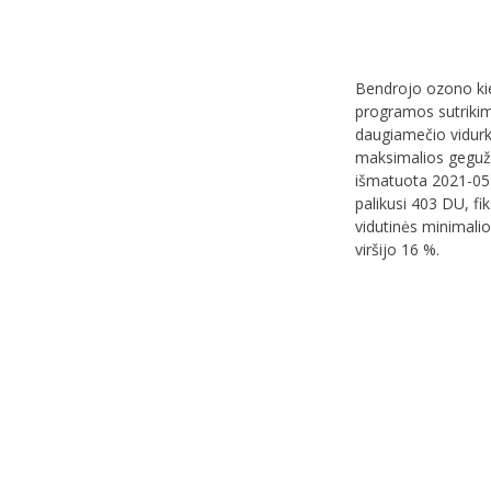
Bendrojo ozono kie
programos sutrikim
daugiamečio vidurk
maksimalios gegužė
išmatuota 2021-05-
palikusi 403 DU, fi
vidutinės minimali
viršijo 16 %.