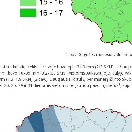
1 pav. Gegužės mėnesio vidutinė 
tinis kritulių kiekis Lietuvoje buvo apie 34,9 mm (2/3 SKN), tačiau pas
5 mm, buvo 10–35 mm (0,2–0,7 SKN), vietomis Aukštaitijoje, dalyje Va
m (1,3–1,9 SKN) (2 pav.). Daugiausiai kritulių per mėnesį iškrito Sku
1
20, 25, 29 ir 31 dienomis vietomis registruoti pavojingi lietūs
, stip