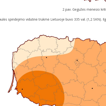
2 pav. Gegužės mėnesio kritu
ės spindėjimo vidutinė trukmė Lietuvoje buvo 335 val. (1,2 SKN). Ilgia