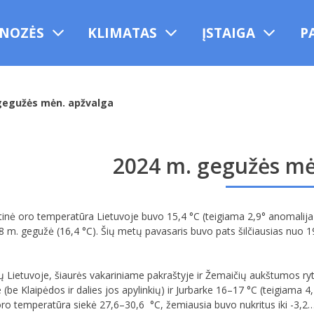
NOZĖS
KLIMATAS
ĮSTAIGA
P
gegužės mėn. apžvalga
2024 m. gegužės mė
inė oro temperatūra Lietuvoje buvo 15,4 °C (teigiama 2,9° anomalija)
8 m. gegužė (16,4 °C). Šių metų pavasaris buvo pats šilčiausias nuo 19
 Lietuvoje, šiaurės vakariniame pakraštyje ir Žemaičių aukštumos ryti
(be Klaipėdos ir dalies jos apylinkių) ir Jurbarke 16–17 °C (teigiama 4
oro temperatūra siekė 27,6–30,6 °C, žemiausia buvo nukritus iki -3,2…