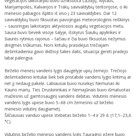
vegetacijos laikotarpiu buvo užfiksuota Lazdijų, Alytaus,
Marijampolės, Kalvarijos ir Trakų savivaldybių teritorijose, o iki
mėnesio pabaigos išplito iš viso į 23 savivaldybes. Dar 12
savivaldybių buvo fiksuotas pavojingas meteorologinis reiškinys
– sausringas laikotarpis aktyviosios augalų vegetacijos metu.
Sausa buvo beveik visoje šalyje, išskyrus Šiaulių apylinkes ir
šiaurės rytinius rajonus – tačiau ir čia buvo fiksuotas nežymus
drėgmės trūkumas. Nors kritulių prasidėjus trečiajam
dešimtadieniui gavo didžioji šalies dalis, situacija gerėti pradėjo
labai palengva.
Birželio mėnesį vandens lygis daugelyje upių žemėjo. Trečiojo
dešimtadienio krituliai šiek tiek pristabdė vandens lygio kritimą ar
net jį nedaug pakėlė. Labiausiai buvo nusekęs Nemunas iki
Kauno marių. Ties Druskininkais ir Nemajūnais buvo išmatuotas
mažesnis už gamtosauginį vandens debitas. Vidutinis mėnesio
vandens lygis upėse buvo 5–68 cm žemesnis už birželio
mėnesio vidutinį daugiametį.
Šilčiausias vanduo upėse stebėtas birželio 1–4 ir 29 d. (17,1–23,6
°C).
Vidutinis birželio mėnesio vandens lygis Tauragno ežere buvo