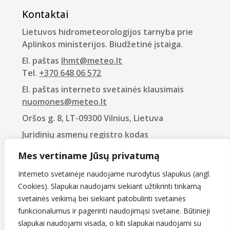
Kontaktai
Lietuvos hidrometeorologijos tarnyba prie
Aplinkos ministerijos. Biudžetinė įstaiga.
El. paštas
lhmt@meteo.lt
Tel.
+370 648 06 572
El. paštas interneto svetainės klausimais
nuomones@meteo.lt
Oršos g. 8, LT-09300 Vilnius, Lietuva
Juridinių asmenų registro kodas
290743240
Mes vertiname Jūsų privatumą
PVM mokėtojo kodas
LT907432416
Interneto svetainėje naudojame nurodytus slapukus (angl.
Cookies). Slapukai naudojami siekiant užtikrinti tinkamą
svetainės veikimą bei siekiant patobulinti svetainės
funkcionalumus ir pagerinti naudojimąsi svetaine. Būtinieji
slapukai naudojami visada, o kiti slapukai naudojami su