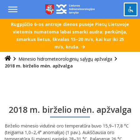
Praleisti
ir
pereiti
į
Rugpjūčio 6-os antroje dienos pusėje Pietų Lietuvoje
Pažymėti antraštes
turinį
title
vietomis numatoma labai smarki audra: perkūnija,
smarkus lietus, škvalas 15–20 m/s, kai kur iki 25
Tolinti
zoom_out
m/s, kruša.
Priartinti
zoom_in
Mėnesio hidrometeorologinių sąlygų apžvalga
Sumažinti šriftą
remove_circle_outline
2018 m. birželio mėn. apžvalga
Padidinti šriftą
add_circle_outline
Šviesus kontrastas
brightness_high
Tamsus kontrastas
brightness_low
Grąžinti
2018 m. birželio mėn. apžvalga
cached
viską
į
Birželio mėnesio vidutinė oro temperatūra buvo 15,9–17,8 °C
pradinę
(teigiama 1,0–2,4° anomalija) (1 pav.). Aukščiausia oro
būseną
temperatūra šį mėnesį pasiekė 28–31 °C, Palangoje 26 °C.