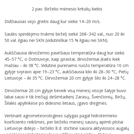
2 pav. Birželio mėnesio kritulių kiekis
Didžiausias vėjo greitis daug kur siekė 14–20 m/s.
Saulės spindėjimo trukmė birželį siekė 268–342 val., nuo 20 iki
50 val. ilgiau nei SKN (vidutiniškai 15 % ilgiau nei SKN).
Aukščiausia dirvožemio paviršiaus temperatūra daug kur siekė
45–57 °C, o Dotnuvoje, kaip įprastai, dirvožemiai įkaito kiek
mažiau – iki 38 °C. Vidutinė purenamo ruožo temperatūra 10 cm
gylyje svyravo apie 19–23 °C, aukščiausia kilo iki 28–30 °C, Pietų
Lietuvoje – iki 35 °C. Dirvožemiai 20 cm gylyje šilo iki 24–28 °C.
Dirvožemiai 20 cm gylyje beveik visą mėnesį visoje šalyje buvo
labai sausi ir tik trečiąjį dešimtadienį Zarasų, Švenčionių, Biržų,
Šilalės apylinkėse po didesnio lietaus, įgavo drėgmės.
Vertinant agrometeorologines sąlygas pagal hidroterminio
koeficiento reikšmes, per birželio mėnesį sausrų apimti plotai
Lietuvoje didėjo – birželio 8 d. stichinė sausra aktyviosios augalų