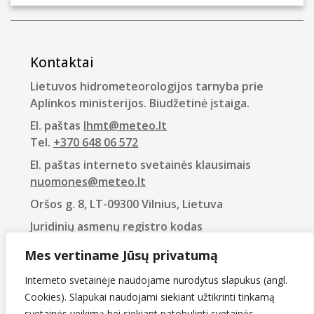
Kontaktai
Lietuvos hidrometeorologijos tarnyba prie
Aplinkos ministerijos. Biudžetinė įstaiga.
El. paštas
lhmt@meteo.lt
Tel.
+370 648 06 572
El. paštas interneto svetainės klausimais
nuomones@meteo.lt
Oršos g. 8, LT-09300 Vilnius, Lietuva
Juridinių asmenų registro kodas
290743240
Mes vertiname Jūsų privatumą
PVM mokėtojo kodas
LT907432416
Interneto svetainėje naudojame nurodytus slapukus (angl.
Cookies). Slapukai naudojami siekiant užtikrinti tinkamą
svetainės veikimą bei siekiant patobulinti svetainės