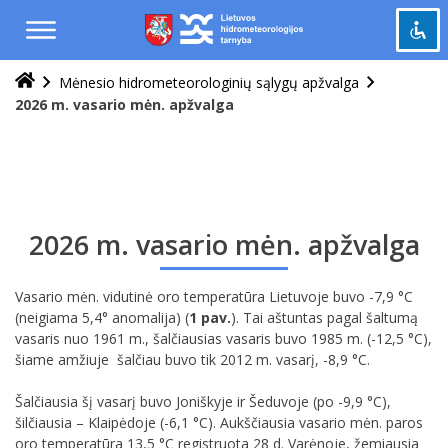
Praleisti
ir
pereiti
į
Mėnesio hidrometeorologinių sąlygų apžvalga
Pažymėti antraštes
turinį
title
2026 m. vasario mėn. apžvalga
Tolinti
zoom_out
Priartinti
zoom_in
Sumažinti šriftą
remove_circle_outline
Padidinti šriftą
add_circle_outline
2026 m. vasario mėn. apžvalga
Šviesus kontrastas
brightness_high
Tamsus kontrastas
Vasario mėn. vidutinė oro temperatūra Lietuvoje buvo -7,9 °C
brightness_low
(neigiama 5,4° anomalija) (
1 pav.
). Tai aštuntas pagal šaltumą
vasaris nuo 1961 m., šalčiausias vasaris buvo 1985 m. (-12,5 °C),
Grąžinti
cached
šiame amžiuje šalčiau buvo tik 2012 m. vasarį, -8,9 °C.
viską
į
Šalčiausia šį vasarį buvo Joniškyje ir Šeduvoje (po -9,9 °C),
pradinę
šilčiausia – Klaipėdoje (-6,1 °C). Aukščiausia vasario mėn. paros
būseną
oro temperatūra 13,5 °C registruota 28 d. Varėnoje, žemiausia