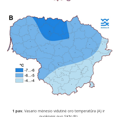
1 pav.
Vasario mėnesio vidutinė oro temperatūra (A) ir
nuokrypis nuo SKN (B)