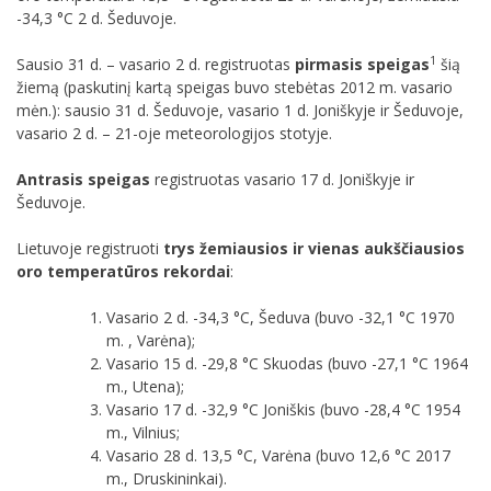
-34,3 °C 2 d. Šeduvoje.
1
Sausio 31 d. – vasario 2 d. registruotas
pirmasis
speigas
šią
žiemą (paskutinį kartą speigas buvo stebėtas 2012 m. vasario
mėn.): sausio 31 d. Šeduvoje, vasario 1 d. Joniškyje ir Šeduvoje,
vasario 2 d. – 21-oje meteorologijos stotyje.
Antrasis speigas
registruotas vasario 17 d. Joniškyje ir
Šeduvoje.
Lietuvoje registruoti
trys žemiausios ir vienas aukščiausios
oro temperatūros rekordai
:
Vasario 2 d. -34,3 °C, Šeduva (buvo -32,1 °C 1970
m. , Varėna);
Vasario 15 d. -29,8 °C Skuodas (buvo -27,1 °C 1964
m., Utena);
Vasario 17 d. -32,9 °C Joniškis (buvo -28,4 °C 1954
m., Vilnius;
Vasario 28 d. 13,5 °C, Varėna (buvo 12,6 °C 2017
m., Druskininkai).