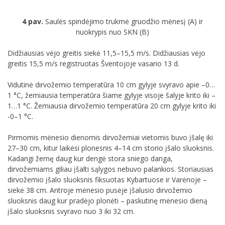
4 pav.
Saulės spindėjimo trukmė gruodžio mėnesį (A) ir
nuokrypis nuo SKN (B)
Didžiausias vėjo greitis siekė 11,5–15,5 m/s. Didžiausias vėjo
greitis 15,5 m/s registruotas Šventojoje vasario 13 d.
Vidutinė dirvožemio temperatūra 10 cm gylyje svyravo apie –0…
1 °C, žemiausia temperatūra šiame gylyje visoje šalyje krito iki –
1…1 °C. Žemiausia dirvožemio temperatūra 20 cm gylyje krito iki
-0–1 °C.
Pirmomis mėnesio dienomis dirvožemiai vietomis buvo įšalę iki
27–30 cm, kitur laikėsi plonesnis 4–14 cm storio įšalo sluoksnis.
Kadangi žemę daug kur dengė stora sniego danga,
dirvožemiams giliau įšalti sąlygos nebuvo palankios. Storiausias
dirvožemio įšalo sluoksnis fiksuotas Kybartuose ir Varėnoje –
siekė 38 cm. Antroje mėnesio pusėje įšalusio dirvožemio
sluoksnis daug kur pradėjo plonėti – paskutinę mėnesio dieną
įšalo sluoksnis svyravo nuo 3 iki 32 cm.