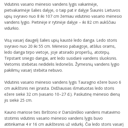
Vidutinis vasario mėnesio vandens lygis vakarinėje,
pietvakarinėje šalies dalyje, o taip pat ir dalyje Šiaurės Lietuvos
upių svyravo nuo 8 iki 107 cm žemiau vidutinio vasario mėnesio
vandens lygio. Pietinėje ir rytinėje dalyje – iki 82 cm aukščiau
vidurkio.
Visą vasarį daugelį šalies upių kaustė ledo danga. Ledo storis
svyravo nuo 20 iki 55 cm. Mėnesio pabaigoje, atšilus orams,
ledo danga tirpo vietoje, joje atsirado properšų, atotirpų.
Tirpstant sniego dangai, ant ledo susidarė vandens sluoksnis.
Vietomis stebėtas nedidelis ledonešis. Žymesnių vandens lygio
pakilimų vasarį stebėta nebuvo.
Vidutinis vasario mėnesio vandens lygis Tauragno ežere buvo 6
cm aukštsnis nei įprasta. Didžiausias išmatuotas ledo storis
ežere siekė 32 cm (vasario 10–27 d.). Paskutinę mėnesio dieną
jis siekė 25 cm.
Kauno mariose ties Birštono ir Darsūniškio vandens matavimo
stotimis vidutinis vasario mėnesio vandens lygis buvo
atitinkamai 4 ir 16 cm aukštesnis už vidurkį. Čia ledo storis vasarį