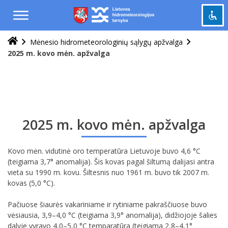
Praleisti
ir
pereiti
į
Mėnesio hidrometeorologinių sąlygų apžvalga
Pažymėti antraštes
turinį
title
2025 m. kovo mėn. apžvalga
Tolinti
zoom_out
Priartinti
zoom_in
Sumažinti šriftą
remove_circle_outline
Padidinti šriftą
add_circle_outline
2025 m. kovo mėn. apžvalga
Šviesus kontrastas
brightness_high
Tamsus kontrastas
Kovo mėn. vidutinė oro temperatūra Lietuvoje buvo 4,6 °C
brightness_low
(teigiama 3,7° anomalija). Šis kovas pagal šiltumą dalijasi antra
vieta su 1990 m. kovu. Šiltesnis nuo 1961 m. buvo tik 2007 m.
Grąžinti
cached
kovas (5,0 °C).
viską
į
Pačiuose šiaurės vakariniame ir rytiniame pakraščiuose buvo
pradinę
vėsiausia, 3,9–4,0 °C (teigiama 3,9° anomalija), didžiojoje šalies
būseną
dalyje vyravo 4,0–5,0 °C temparatūra (teigiama 2,8–4,1°