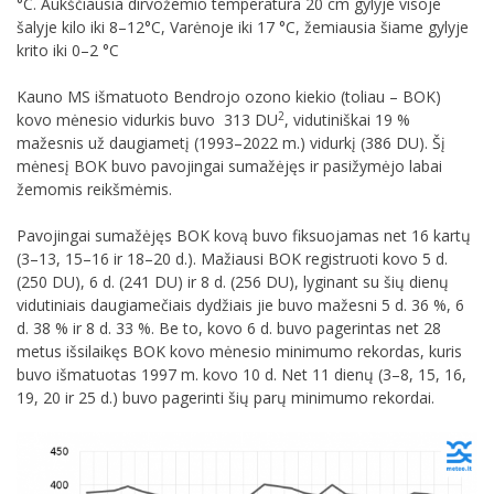
°C. Aukščiausia dirvožemio temperatūra 20 cm gylyje visoje
šalyje kilo iki 8–12°C, Varėnoje iki 17 °C, žemiausia šiame gylyje
krito iki 0–2 °C
Kauno MS išmatuoto Bendrojo ozono kiekio (toliau – BOK)
2
kovo mėnesio vidurkis buvo 313 DU
, vidutiniškai 19 %
mažesnis už daugiametį (1993–2022 m.) vidurkį (386 DU). Šį
mėnesį BOK buvo pavojingai sumažėjęs ir pasižymėjo labai
žemomis reikšmėmis.
Pavojingai sumažėjęs BOK kovą buvo fiksuojamas net 16 kartų
(3–13, 15–16 ir 18–20 d.). Mažiausi BOK registruoti kovo 5 d.
(250 DU), 6 d. (241 DU) ir 8 d. (256 DU), lyginant su šių dienų
vidutiniais daugiamečiais dydžiais jie buvo mažesni 5 d. 36 %, 6
d. 38 % ir 8 d. 33 %. Be to, kovo 6 d. buvo pagerintas net 28
metus išsilaikęs BOK kovo mėnesio minimumo rekordas, kuris
buvo išmatuotas 1997 m. kovo 10 d. Net 11 dienų (3–8, 15, 16,
19, 20 ir 25 d.) buvo pagerinti šių parų minimumo rekordai.