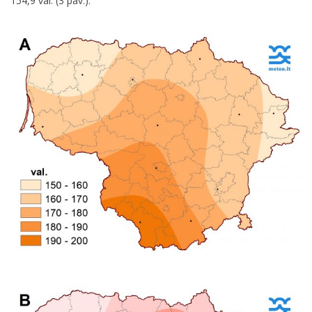
154,9 val. (3 pav.).