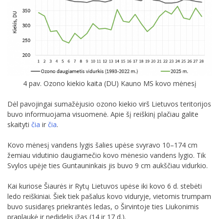
4 pav. Ozono kiekio kaita (DU) Kauno MS kovo mėnesį
Dėl pavojingai sumažėjusio ozono kiekio virš Lietuvos teritorijos
buvo informuojama visuomenė. Apie šį reiškinį plačiau galite
skaityti
čia
ir
čia
.
Kovo mėnesį vandens lygis šalies upėse svyravo 10–174 cm
žemiau vidutinio daugiamečio kovo mėnesio vandens lygio. Tik
Svylos upėje ties Guntauninkais jis buvo 9 cm aukščiau vidurkio.
Kai kuriose Šiaurės ir Rytų Lietuvos upėse iki kovo 6 d. stebėti
ledo reiškiniai. Šiek tiek pašalus kovo viduryje, vietomis trumpam
buvo susidaręs priekrantės ledas, o Širvintoje ties Liukonimis
praplaukė ir nedidelis ižas (14 ir 17 d.).