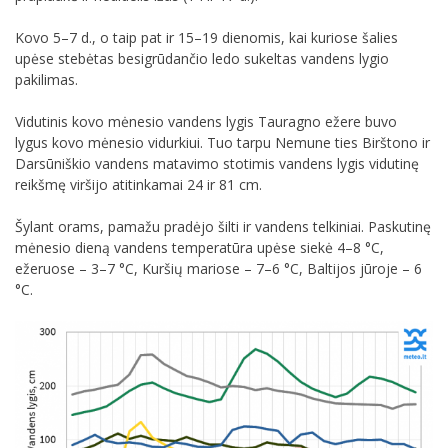
Kovo 5–7 d., o taip pat ir 15–19 dienomis, kai kuriose šalies
upėse stebėtas besigrūdančio ledo sukeltas vandens lygio
pakilimas.
Vidutinis kovo mėnesio vandens lygis Tauragno ežere buvo
lygus kovo mėnesio vidurkiui. Tuo tarpu Nemune ties Birštono ir
Darsūniškio vandens matavimo stotimis vandens lygis vidutinę
reikšmę viršijo atitinkamai 24 ir 81 cm.
Šylant orams, pamažu pradėjo šilti ir vandens telkiniai. Paskutinę
mėnesio dieną vandens temperatūra upėse siekė 4–8 °C,
ežeruose – 3–7 °C, Kuršių mariose – 7–6 °C, Baltijos jūroje – 6
°C.