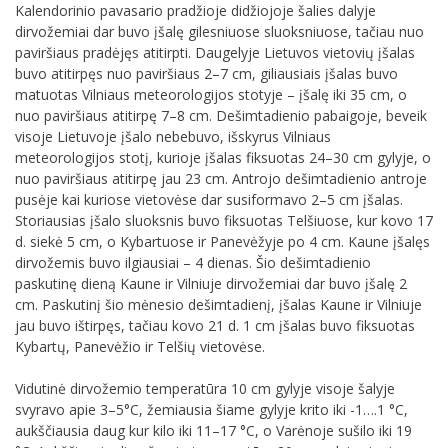
Kalendorinio pavasario pradžioje didžiojoje šalies dalyje
dirvožemiai dar buvo įšalę gilesniuose sluoksniuose, tačiau nuo
paviršiaus pradėjęs atitirpti. Daugelyje Lietuvos vietovių įšalas
buvo atitirpęs nuo paviršiaus 2–7 cm, giliausiais įšalas buvo
matuotas Vilniaus meteorologijos stotyje – įšalę iki 35 cm, o
nuo paviršiaus atitirpę 7–8 cm. Dešimtadienio pabaigoje, beveik
visoje Lietuvoje įšalo nebebuvo, išskyrus Vilniaus
meteorologijos stotį, kurioje įšalas fiksuotas 24–30 cm gylyje, o
nuo paviršiaus atitirpę jau 23 cm. Antrojo dešimtadienio antroje
pusėje kai kuriose vietovėse dar susiformavo 2–5 cm įšalas.
Storiausias įšalo sluoksnis buvo fiksuotas Telšiuose, kur kovo 17
d. siekė 5 cm, o Kybartuose ir Panevėžyje po 4 cm. Kaune įšalęs
dirvožemis buvo ilgiausiai – 4 dienas. Šio dešimtadienio
paskutinę dieną Kaune ir Vilniuje dirvožemiai dar buvo įšalę 2
cm. Paskutinį šio mėnesio dešimtadienį, įšalas Kaune ir Vilniuje
jau buvo ištirpęs, tačiau kovo 21 d. 1 cm įšalas buvo fiksuotas
Kybartų, Panevėžio ir Telšių vietovėse.
Vidutinė dirvožemio temperatūra 10 cm gylyje visoje šalyje
svyravo apie 3–5°C, žemiausia šiame gylyje krito iki -1….1 °C,
aukščiausia daug kur kilo iki 11–17 °C, o Varėnoje sušilo iki 19