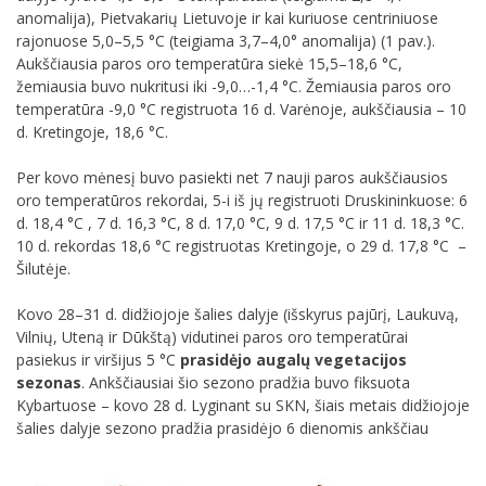
anomalija), Pietvakarių Lietuvoje ir kai kuriuose centriniuose
rajonuose 5,0–5,5 °C (teigiama 3,7–4,0° anomalija) (1 pav.).
Aukščiausia paros oro temperatūra siekė 15,5–18,6 °C,
žemiausia buvo nukritusi iki -9,0…-1,4 °C. Žemiausia paros oro
temperatūra -9,0 °C registruota 16 d. Varėnoje, aukščiausia – 10
d. Kretingoje, 18,6 °C.
Per kovo mėnesį buvo pasiekti net 7 nauji paros aukščiausios
oro temperatūros rekordai, 5-i iš jų registruoti Druskininkuose: 6
d. 18,4 °C , 7 d. 16,3 °C, 8 d. 17,0 °C, 9 d. 17,5 °C ir 11 d. 18,3 °C.
10 d. rekordas 18,6 °C registruotas Kretingoje, o 29 d. 17,8 °C –
Šilutėje.
Kovo 28–31 d. didžiojoje šalies dalyje (išskyrus pajūrį, Laukuvą,
Vilnių, Uteną ir Dūkštą) vidutinei paros oro temperatūrai
pasiekus ir viršijus 5 °C
prasidėjo augalų vegetacijos
sezonas
. Ankščiausiai šio sezono pradžia buvo fiksuota
Kybartuose – kovo 28 d. Lyginant su SKN, šiais metais didžiojoje
šalies dalyje sezono pradžia prasidėjo 6 dienomis ankščiau