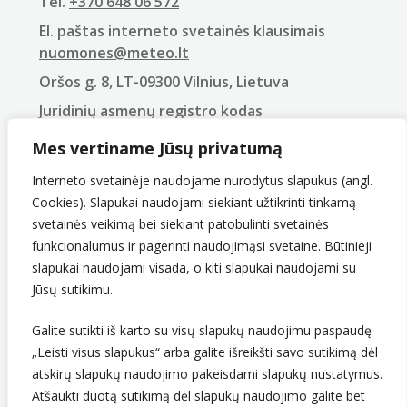
Tel.
+370 648 06 572
El. paštas interneto svetainės klausimais
nuomones@meteo.lt
Oršos g. 8, LT-09300 Vilnius, Lietuva
Juridinių asmenų registro kodas
290743240
Mes vertiname Jūsų privatumą
PVM mokėtojo kodas
LT907432416
Interneto svetainėje naudojame nurodytus slapukus (angl.
Cookies). Slapukai naudojami siekiant užtikrinti tinkamą
svetainės veikimą bei siekiant patobulinti svetainės
funkcionalumus ir pagerinti naudojimąsi svetaine. Būtinieji
slapukai naudojami visada, o kiti slapukai naudojami su
Jūsų sutikimu.
Galite sutikti iš karto su visų slapukų naudojimu paspaudę
„Leisti visus slapukus“ arba galite išreikšti savo sutikimą dėl
Sekite mus
atskirų slapukų naudojimo pakeisdami slapukų nustatymus.
Atšaukti duotą sutikimą dėl slapukų naudojimo galite bet