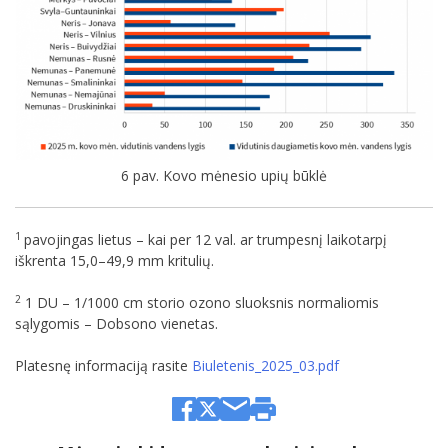
6 pav. Kovo mėnesio upių būklė
1
pavojingas lietus – kai per 12 val. ar trumpesnį laikotarpį
iškrenta 15,0–49,9 mm kritulių.
2
1 DU – 1/1000 cm storio ozono sluoksnis normaliomis
sąlygomis – Dobsono vienetas.
Platesnę informaciją rasite
Biuletenis_2025_03.pdf