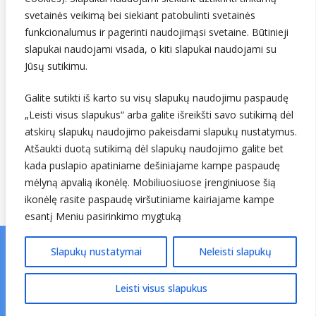
svetainės veikimą bei siekiant patobulinti svetainės
funkcionalumus ir pagerinti naudojimąsi svetaine. Būtinieji
slapukai naudojami visada, o kiti slapukai naudojami su
Jūsų sutikimu.
Galite sutikti iš karto su visų slapukų naudojimu paspaudę
„Leisti visus slapukus“ arba galite išreikšti savo sutikimą dėl
Sekite mus
atskirų slapukų naudojimo pakeisdami slapukų nustatymus.
Atšaukti duotą sutikimą dėl slapukų naudojimo galite bet
kada puslapio apatiniame dešiniajame kampe paspaudę
mėlyną apvalią ikonėlę. Mobiliuosiuose įrenginiuose šią
ikonėlę rasite paspaudę viršutiniame kairiajame kampe
esantį Meniu pasirinkimo mygtuką
Slapukų nustatymai
Neleisti slapukų
© Lietuvos hidrometeorologijos tarnyba prie Aplinkos
ministerijos. Visos teisės saugomos.
v25.01.06 ↗
Leisti visus slapukus