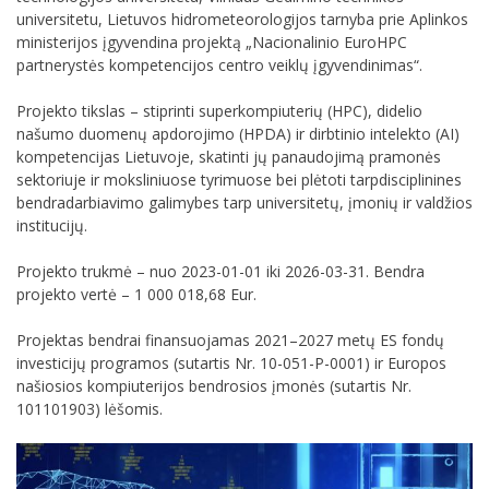
universitetu, Lietuvos hidrometeorologijos tarnyba prie Aplinkos
ministerijos įgyvendina projektą „Nacionalinio EuroHPC
partnerystės kompetencijos centro veiklų įgyvendinimas“.
Projekto tikslas – stiprinti superkompiuterių (HPC), didelio
našumo duomenų apdorojimo (HPDA) ir dirbtinio intelekto (AI)
kompetencijas Lietuvoje, skatinti jų panaudojimą pramonės
sektoriuje ir moksliniuose tyrimuose bei plėtoti tarpdisciplinines
bendradarbiavimo galimybes tarp universitetų, įmonių ir valdžios
institucijų.
Projekto trukmė – nuo 2023-01-01 iki 2026-03-31. Bendra
projekto vertė – 1 000 018,68 Eur.
Projektas bendrai finansuojamas 2021–2027 metų ES fondų
investicijų programos (sutartis Nr. 10-051-P-0001) ir Europos
našiosios kompiuterijos bendrosios įmonės (sutartis Nr.
101101903) lėšomis.