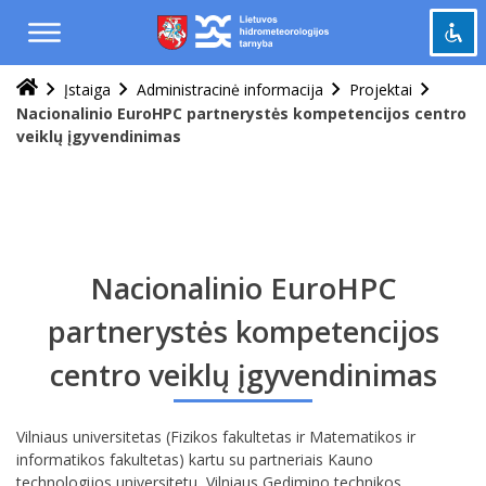
Praleisti
ir
pereiti
į
Įstaiga
Administracinė informacija
Projektai
Pažymėti antraštes
turinį
title
Nacionalinio EuroHPC partnerystės kompetencijos centro
veiklų įgyvendinimas
Tolinti
zoom_out
Priartinti
zoom_in
Sumažinti šriftą
remove_circle_outline
Padidinti šriftą
add_circle_outline
Nacionalinio EuroHPC
Šviesus kontrastas
brightness_high
Tamsus kontrastas
partnerystės kompetencijos
brightness_low
centro veiklų įgyvendinimas
Grąžinti
cached
viską
į
Vilniaus universitetas (Fizikos fakultetas ir Matematikos ir
pradinę
informatikos fakultetas) kartu su partneriais Kauno
būseną
technologijos universitetu, Vilniaus Gedimino technikos