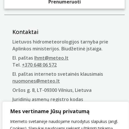
Kontaktai
Lietuvos hidrometeorologijos tarnyba prie
Aplinkos ministerijos. Biudžetinė įstaiga.
El. paštas
lhmt@meteo.lt
Tel.
+370 648 06 572
El. paštas interneto svetainės klausimais
nuomones@meteo.lt
Oršos g. 8, LT-09300 Vilnius, Lietuva
Juridinių asmenų registro kodas
290743240
Mes vertiname Jūsų privatumą
PVM mokėtojo kodas
LT907432416
Interneto svetainėje naudojame nurodytus slapukus (angl.
Cookies). Slapukai naudojami siekiant užtikrinti tinkamą