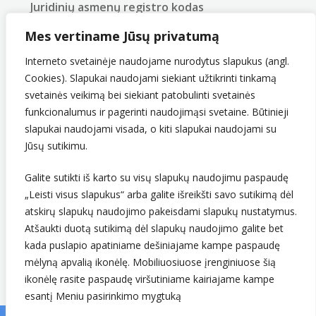
Juridinių asmenų registro kodas
290743240
Mes vertiname Jūsų privatumą
PVM mokėtojo kodas
LT907432416
Interneto svetainėje naudojame nurodytus slapukus (angl.
Cookies). Slapukai naudojami siekiant užtikrinti tinkamą
svetainės veikimą bei siekiant patobulinti svetainės
funkcionalumus ir pagerinti naudojimąsi svetaine. Būtinieji
slapukai naudojami visada, o kiti slapukai naudojami su
Jūsų sutikimu.
Galite sutikti iš karto su visų slapukų naudojimu paspaudę
Sekite mus
„Leisti visus slapukus“ arba galite išreikšti savo sutikimą dėl
atskirų slapukų naudojimo pakeisdami slapukų nustatymus.
Atšaukti duotą sutikimą dėl slapukų naudojimo galite bet
kada puslapio apatiniame dešiniajame kampe paspaudę
mėlyną apvalią ikonėlę. Mobiliuosiuose įrenginiuose šią
ikonėlę rasite paspaudę viršutiniame kairiajame kampe
esantį Meniu pasirinkimo mygtuką