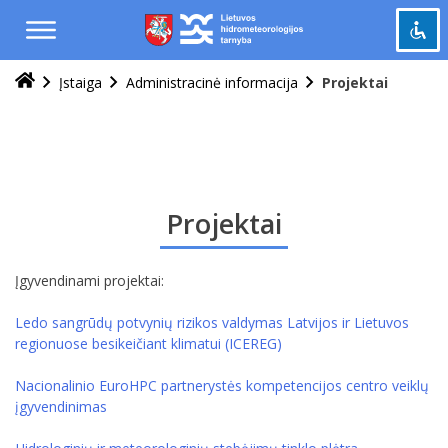
Praleisti
ir
pereiti
į
Įstaiga
Administracinė informacija
Projektai
Pažymėti antraštes
turinį
title
Tolinti
zoom_out
Priartinti
zoom_in
Sumažinti šriftą
remove_circle_outline
Projektai
Padidinti šriftą
add_circle_outline
Šviesus kontrastas
brightness_high
Įgyvendinami projektai:
Tamsus kontrastas
brightness_low
Ledo sangrūdų potvynių rizikos valdymas Latvijos ir Lietuvos
Grąžinti
cached
regionuose besikeičiant klimatui (ICEREG)
viską
į
Nacionalinio EuroHPC partnerystės kompetencijos centro veiklų
pradinę
įgyvendinimas
būseną