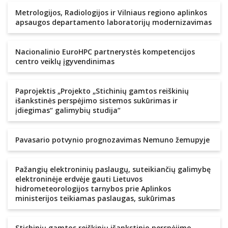
Metrologijos, Radiologijos ir Vilniaus regiono aplinkos
apsaugos departamento laboratorijų modernizavimas
Nacionalinio EuroHPC partnerystės kompetencijos
centro veiklų įgyvendinimas
Paprojektis „Projekto „Stichinių gamtos reiškinių
išankstinės perspėjimo sistemos sukūrimas ir
įdiegimas“ galimybių studija“
Pavasario potvynio prognozavimas Nemuno žemupyje
Pažangių elektroninių paslaugų, suteikiančių galimybę
elektroninėje erdvėje gauti Lietuvos
hidrometeorologijos tarnybos prie Aplinkos
ministerijos teikiamas paslaugas, sukūrimas
Stichinių gamtos reiškinių išankstinio perspėjimo