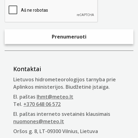
Kontaktai
Lietuvos hidrometeorologijos tarnyba prie
Aplinkos ministerijos. Biudžetinė įstaiga.
El. paštas
lhmt@meteo.lt
Tel.
+370 648 06 572
El. paštas interneto svetainės klausimais
nuomones@meteo.lt
Oršos g. 8, LT-09300 Vilnius, Lietuva