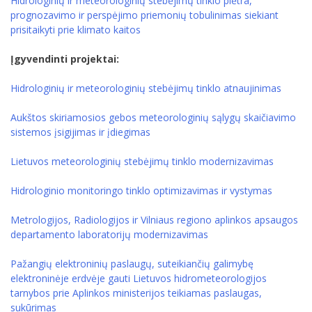
Hidrologinių ir meteorologinių stebėjimų tinklo plėtra,
prognozavimo ir perspėjimo priemonių tobulinimas siekiant
prisitaikyti prie klimato kaitos
Įgyvendinti projektai:
Hidrologinių ir meteorologinių stebėjimų tinklo atnaujinimas
Aukštos skiriamosios gebos meteorologinių sąlygų skaičiavimo
sistemos įsigijimas ir įdiegimas
Lietuvos meteorologinių stebėjimų tinklo modernizavimas
Hidrologinio monitoringo tinklo optimizavimas ir vystymas
Metrologijos, Radiologijos ir Vilniaus regiono aplinkos apsaugos
departamento laboratorijų modernizavimas
Pažangių elektroninių paslaugų, suteikiančių galimybę
elektroninėje erdvėje gauti Lietuvos hidrometeorologijos
tarnybos prie Aplinkos ministerijos teikiamas paslaugas,
sukūrimas