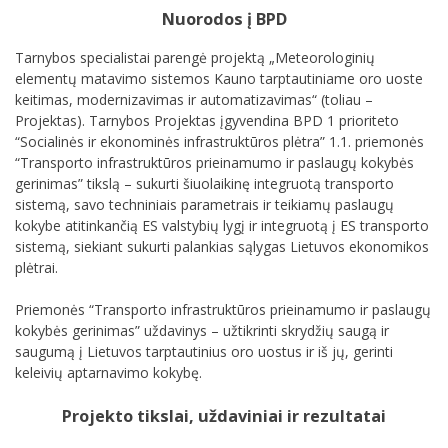
Nuorodos į BPD
Tarnybos specialistai parengė projektą „Meteorologinių
elementų matavimo sistemos Kauno tarptautiniame oro uoste
keitimas, modernizavimas ir automatizavimas“ (toliau –
Projektas). Tarnybos Projektas įgyvendina BPD 1 prioriteto
“Socialinės ir ekonominės infrastruktūros plėtra” 1.1. priemonės
“Transporto infrastruktūros prieinamumo ir paslaugų kokybės
gerinimas” tikslą – sukurti šiuolaikinę integruotą transporto
sistemą, savo techniniais parametrais ir teikiamų paslaugų
kokybe atitinkančią ES valstybių lygį ir integruotą į ES transporto
sistemą, siekiant sukurti palankias sąlygas Lietuvos ekonomikos
plėtrai.
Priemonės “Transporto infrastruktūros prieinamumo ir paslaugų
kokybės gerinimas” uždavinys – užtikrinti skrydžių saugą ir
saugumą į Lietuvos tarptautinius oro uostus ir iš jų, gerinti
keleivių aptarnavimo kokybę.
Projekto tikslai, uždaviniai ir rezultatai