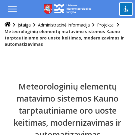
Praleisti
ir
pereiti
į
Įstaiga
Administracinė informacija
Projektai
Pažymėti antraštes
turinį
title
Meteorologinių elementų matavimo sistemos Kauno
tarptautiniame oro uoste keitimas, modernizavimas ir
Tolinti
zoom_out
automatizavimas
Priartinti
zoom_in
Sumažinti šriftą
remove_circle_outline
Padidinti šriftą
add_circle_outline
Šviesus kontrastas
brightness_high
Meteorologinių elementų
Tamsus kontrastas
brightness_low
matavimo sistemos Kauno
Grąžinti
cached
tarptautiniame oro uoste
viską
į
keitimas, modernizavimas ir
pradinę
būseną
automatizavimas