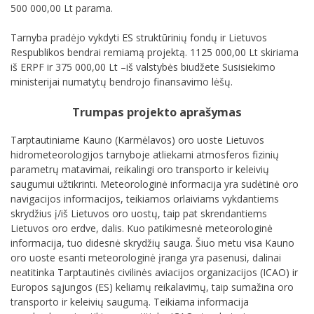
500 000,00 Lt parama.
Tarnyba pradėjo vykdyti ES struktūrinių fondų ir Lietuvos
Respublikos bendrai remiamą projektą. 1125 000,00 Lt skiriama
iš ERPF ir 375 000,00 Lt –iš valstybės biudžete Susisiekimo
ministerijai numatytų bendrojo finansavimo lėšų.
Trumpas projekto aprašymas
Tarptautiniame Kauno (Karmėlavos) oro uoste Lietuvos
hidrometeorologijos tarnyboje atliekami atmosferos fizinių
parametrų matavimai, reikalingi oro transporto ir keleivių
saugumui užtikrinti. Meteorologinė informacija yra sudėtinė oro
navigacijos informacijos, teikiamos orlaiviams vykdantiems
skrydžius į/iš Lietuvos oro uostų, taip pat skrendantiems
Lietuvos oro erdve, dalis. Kuo patikimesnė meteorologinė
informacija, tuo didesnė skrydžių sauga. Šiuo metu visa Kauno
oro uoste esanti meteorologinė įranga yra pasenusi, dalinai
neatitinka Tarptautinės civilinės aviacijos organizacijos (ICAO) ir
Europos sąjungos (ES) keliamų reikalavimų, taip sumažina oro
transporto ir keleivių saugumą. Teikiama informacija