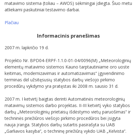
matavimo sistema (toliau – AWOS) sėkmingai įdiegta. Šiuo metu
atliekami paskutiniai testavimo darbai.
Plačiau
Informacinis pranešimas
2007 m. lapkričio 19 d.
Projekto Nr. BPD04-ERPF-1.1.0-01-04/0096(M) „Meteorologinių
elementų matavimo sistemos Kauno tarptautiniame oro uoste
keitimas, modernizavimas ir automatizavimas“ įgyvendinimo
terminas dėl užsitęsusių statybos darbų viešojo pirkimo
procedūrų vykdymo yra pratęstas iki 2008 m. sausio 31 d.
2007 m. I ketvirtį baigtas derinti Automatinės meteorologinių
matavimų sistemos darbo projektas. II-III ketvirtį vyko statybos
darbų „Meteorologinių prietaisų išdėstymo vietų paruošimas“ ir
techninės priežiūros viešojo pirkimo procedūros bei įsigyta
nauja įranga. Statybos darbų sutartis pasirašyta su UAB
„Garliavos kasyba“, o techninę priežiūrą vykdo UAB „Kelvista“.