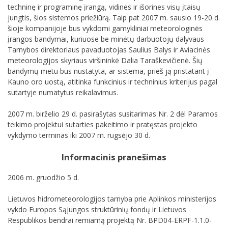
techninę ir programinę įrangą, vidines ir išorines visų įtaisų
jungtis, šios sistemos priežiūrą. Taip pat 2007 m. sausio 19-20 d.
šioje kompanijoje bus vykdomi gamykliniai meteorologinės
įrangos bandymai, kuriuose be minėtų darbuotojų dalyvaus
Tarnybos direktoriaus pavaduotojas Saulius Balys ir Aviacinės
meteorologijos skyriaus viršininkė Dalia Taraškevičienė. Šių
bandymų metu bus nustatyta, ar sistema, prieš ją pristatant į
Kauno oro uostą, atitinka funkcinius ir techninius kriterijus pagal
sutartyje numatytus reikalavimus.
2007 m. birželio 29 d. pasirašytas susitarimas Nr. 2 dėl Paramos
teikimo projektui sutarties pakeitimo ir pratęstas projekto
vykdymo terminas iki 2007 m. rugsėjo 30 d.
Informacinis pranešimas
2006 m. gruodžio 5 d.
Lietuvos hidrometeorologijos tarnyba prie Aplinkos ministerijos
vykdo Europos Sąjungos struktūrinių fondų ir Lietuvos
Respublikos bendrai remiamą projektą Nr. BPD04-ERPF-1.1.0-