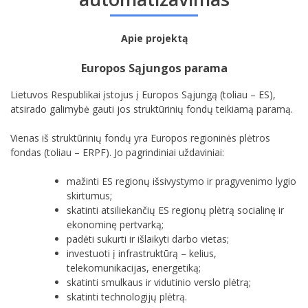
Apie projektą
Europos Sąjungos parama
Lietuvos Respublikai įstojus į Europos Sąjungą (toliau – ES),
atsirado galimybė gauti jos struktūrinių fondų teikiamą paramą.
Vienas iš struktūrinių fondų yra Europos regioninės plėtros
fondas (toliau – ERPF). Jo pagrindiniai uždaviniai:
mažinti ES regionų išsivystymo ir pragyvenimo lygio
skirtumus;
skatinti atsiliekančių ES regionų plėtrą socialinę ir
ekonominę pertvarką;
padėti sukurti ir išlaikyti darbo vietas;
investuoti į infrastruktūrą – kelius,
telekomunikacijas, energetiką;
skatinti smulkaus ir vidutinio verslo plėtrą;
skatinti technologijų plėtrą.