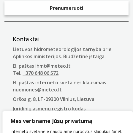
Kontaktai
Lietuvos hidrometeorologijos tarnyba prie
Aplinkos ministerijos. Biudžetinė įstaiga.
El. paštas
lhmt@meteo.lt
Tel.
+370 648 06 572
El. paštas interneto svetainės klausimais
nuomones@meteo.lt
Oršos g. 8, LT-09300 Vilnius, Lietuva
Juridinių asmenų registro kodas
290743240
Mes vertiname Jūsų privatumą
PVM mokėtojo kodas
LT907432416
Interneto svetainėje naudojame nurodytus slapukus (angl.