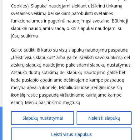
Cookies). Slapukai naudojami siekiant užtikrinti tinkamą
svetainės veikimą bei siekiant patobulinti svetainės
funkcionalumus ir pagerinti naudojimąsi svetaine. Būtinieji
slapukai naudojami visada, o kiti slapukai naudojami su
Jūsų sutikimu.
Galite sutikti iš karto su visų slapukų naudojimu paspaudę
Sekite mus
„Leisti visus slapukus“ arba galite išreikšti savo sutikimą dėl
atskirų slapukų naudojimo pakeisdami slapukų nustatymus.
Atšaukti duotą sutikimą dėl slapukų naudojimo galite bet
kada puslapio apatiniame dešiniajame kampe paspaudę
mėlyną apvalią ikonėlę. Mobiliuosiuose įrenginiuose šią
ikonėlę rasite paspaudę viršutiniame kairiajame kampe
esantį Meniu pasirinkimo mygtuką
Slapukų nustatymai
Neleisti slapukų
© Lietuvos hidrometeorologijos tarnyba prie Aplinkos
ministerijos. Visos teisės saugomos.
v25.01.06 ↗
Leisti visus slapukus