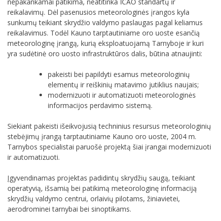
nepakankamai patikima, neatitinka ICAO standartų ir
reikalavimų. Dėl pasenusios meteorologinės įrangos kyla
sunkumų teikiant skrydžio valdymo paslaugas pagal keliamus
reikalavimus. Todėl Kauno tarptautiniame oro uoste esančią
meteorologinę įrangą, kurią eksploatuojamą Tarnyboje ir kuri
yra sudėtinė oro uosto infrastruktūros dalis, būtina atnaujinti:
pakeisti bei papildyti esamus meteorologinių
elementų ir reiškinių matavimo jutiklius naujais;
modernizuoti ir automatizuoti meteorologinės
informacijos perdavimo sistemą.
Siekiant pakeisti išeikvojusią techninius resursus meteorologinių
stebėjimų įrangą tarptautiniame Kauno oro uoste, 2004 m.
Tarnybos specialistai paruošė projektą šiai įrangai modernizuoti
ir automatizuoti.
Įgyvendinamas projektas padidintų skrydžių saugą, teikiant
operatyvią, išsamią bei patikimą meteorologinę informaciją
skrydžių valdymo centrui, orlaivių pilotams, žiniavietei,
aerodrominei tarnybai bei sinoptikams.