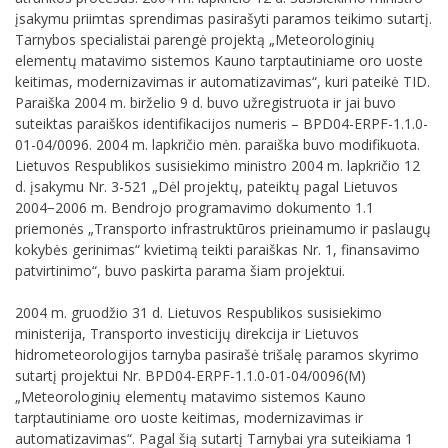
įsakymu priimtas sprendimas pasirašyti paramos teikimo sutartį.
Tarnybos specialistai parengė projektą „Meteorologinių
elementų matavimo sistemos Kauno tarptautiniame oro uoste
keitimas, modernizavimas ir automatizavimas“, kuri pateikė TID.
Paraiška 2004 m. birželio 9 d. buvo užregistruota ir jai buvo
suteiktas paraiškos identifikacijos numeris – BPD04-ERPF-1.1.0-
01-04/0096. 2004 m. lapkričio mėn. paraiška buvo modifikuota.
Lietuvos Respublikos susisiekimo ministro 2004 m. lapkričio 12
d. įsakymu Nr. 3-521 „Dėl projektų, pateiktų pagal Lietuvos
2004−2006 m. Bendrojo programavimo dokumento 1.1
priemonės „Transporto infrastruktūros prieinamumo ir paslaugų
kokybės gerinimas“ kvietimą teikti paraiškas Nr. 1, finansavimo
patvirtinimo“, buvo paskirta parama šiam projektui.
2004 m. gruodžio 31 d. Lietuvos Respublikos susisiekimo
ministerija, Transporto investicijų direkcija ir Lietuvos
hidrometeorologijos tarnyba pasirašė trišalę paramos skyrimo
sutartį projektui Nr. BPD04-ERPF-1.1.0-01-04/0096(M)
„Meteorologinių elementų matavimo sistemos Kauno
tarptautiniame oro uoste keitimas, modernizavimas ir
automatizavimas“. Pagal šią sutartį Tarnybai yra suteikiama 1