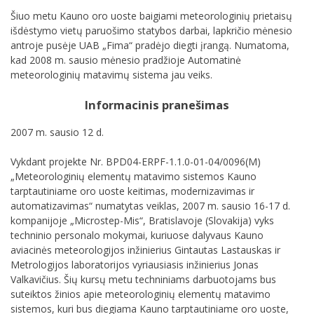
Šiuo metu Kauno oro uoste baigiami meteorologinių prietaisų
išdėstymo vietų paruošimo statybos darbai, lapkričio mėnesio
antroje pusėje UAB „Fima“ pradėjo diegti įrangą. Numatoma,
kad 2008 m. sausio mėnesio pradžioje Automatinė
meteorologinių matavimų sistema jau veiks.
Informacinis pranešimas
2007 m. sausio 12 d.
Vykdant projekte Nr. BPD04-ERPF-1.1.0-01-04/0096(M)
„Meteorologinių elementų matavimo sistemos Kauno
tarptautiniame oro uoste keitimas, modernizavimas ir
automatizavimas“ numatytas veiklas, 2007 m. sausio 16-17 d.
kompanijoje „Microstep-Mis“, Bratislavoje (Slovakija) vyks
techninio personalo mokymai, kuriuose dalyvaus Kauno
aviacinės meteorologijos inžinierius Gintautas Lastauskas ir
Metrologijos laboratorijos vyriausiasis inžinierius Jonas
Valkavičius. Šių kursų metu techniniams darbuotojams bus
suteiktos žinios apie meteorologinių elementų matavimo
sistemos, kuri bus diegiama Kauno tarptautiniame oro uoste,