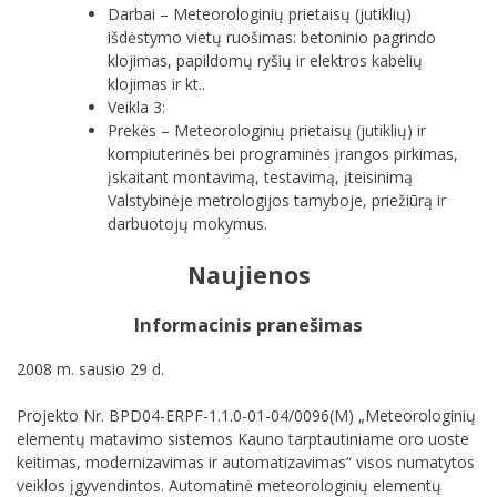
Darbai – Meteorologinių prietaisų (jutiklių)
išdėstymo vietų ruošimas: betoninio pagrindo
klojimas, papildomų ryšių ir elektros kabelių
klojimas ir kt..
Veikla 3:
Prekės – Meteorologinių prietaisų (jutiklių) ir
kompiuterinės bei programinės įrangos pirkimas,
įskaitant montavimą, testavimą, įteisinimą
Valstybinėje metrologijos tarnyboje, priežiūrą ir
darbuotojų mokymus.
Naujienos
Informacinis pranešimas
2008 m. sausio 29 d.
Projekto Nr. BPD04-ERPF-1.1.0-01-04/0096(M) „Meteorologinių
elementų matavimo sistemos Kauno tarptautiniame oro uoste
keitimas, modernizavimas ir automatizavimas“ visos numatytos
veiklos įgyvendintos. Automatinė meteorologinių elementų