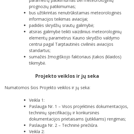
parametrų patikimumas bei meteorologinių
prognozių patikimumas;
bus užtikrintas nenutrūkstamas meteorologinės
informacijos teikimas aviacijai;
padidės skrydžių srautų galimybė;
atsiras galimybė teikti vaizdinius meteorologinių
elementų parametrus Kauno skrydžio valdymo
centrui pagal Tarptautinės civilinės aviacijos
standartus;
sumažės žmogiškojo faktoriaus įtakos (klaidos)
tikimybė.
Projekto veiklos ir jų seka
Numatomos šios Projekto veiklos ir jų seka:
Veikla 1:
Paslauga Nr. 1 – Visos projektinės dokumentacijos,
techninių specifikacijų ir konkursinės
dokumentacijos prietaisams (jutikliams) rengimas;
Paslauga Nr. 2 – Techninė priežiūra.
Veikla 2: