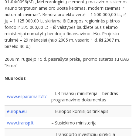
01-04/0096(M) „Meteorologinių elementų matavimo sistemos
Kauno tarptautiniame oro uoste keitimas, modernizavimas ir
automatizavimas“. Bendra projekto vertė – 1 500 000,00 Lt, iš
jų – 1 125 000,00 Lt skiriama iš Europos regioninės plėtros
fondo ir 375 000,00 Lt – iš valstybės biudžete Susisiekimo
ministerijai numatytų bendrojo finansavimo lėšų. Projekto
trukmė – 29 mėnesiai (nuo 2005 m. vasario 1 d. iki 2007 m.
birželio 30 d.).
2006 m. rugsėjo 15 d. pasirašyta prekių pirkimo sutartis su UAB
“Fima“
Nuorodos
– LR finansų ministerija – bendras
www.esparama.lt/lt/
programavimo dokumentas
europa.eu
– Europos komisijos tinklapis
www.transp.lt
– Susiekimo ministerija
– Transporto investicijų direkcija