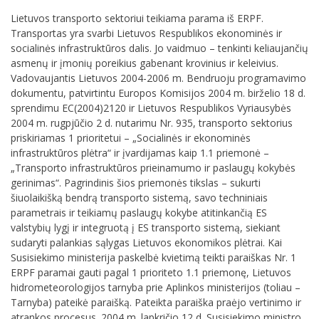
Lietuvos transporto sektoriui teikiama parama iš ERPF.
Transportas yra svarbi Lietuvos Respublikos ekonominės ir
socialinės infrastruktūros dalis. Jo vaidmuo – tenkinti keliaujančių
asmenų ir įmonių poreikius gabenant krovinius ir keleivius.
Vadovaujantis Lietuvos 2004-2006 m. Bendruoju programavimo
dokumentu, patvirtintu Europos Komisijos 2004 m. birželio 18 d.
sprendimu EC(2004)2120 ir Lietuvos Respublikos Vyriausybės
2004 m. rugpjūčio 2 d. nutarimu Nr. 935, transporto sektorius
priskiriamas 1 prioritetui – „Socialinės ir ekonominės
infrastruktūros plėtra“ ir įvardijamas kaip 1.1 priemonė –
„Transporto infrastruktūros prieinamumo ir paslaugų kokybės
gerinimas“. Pagrindinis šios priemonės tikslas – sukurti
šiuolaikišką bendrą transporto sistemą, savo techniniais
parametrais ir teikiamų paslaugų kokybe atitinkančią ES
valstybių lygį ir integruotą į ES transporto sistemą, siekiant
sudaryti palankias sąlygas Lietuvos ekonomikos plėtrai. Kai
Susisiekimo ministerija paskelbė kvietimą teikti paraiškas Nr. 1
ERPF paramai gauti pagal 1 prioriteto 1.1 priemonę, Lietuvos
hidrometeorologijos tarnyba prie Aplinkos ministerijos (toliau –
Tarnyba) pateikė paraišką. Pateikta paraiška praėjo vertinimo ir
atrankos procesus. 2004 m. lapkričio 12 d. Susisiekimo ministro