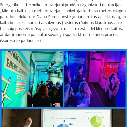
Energetikos ir technikos muziejumi pradėjo organizuoti edukacijas
„Klimato kaita“. Jų metu muziejaus lankytojai kartu su meteorologe ir
parodos edukatore Diana Samulionyte griauna mitus apie klimatą, jo
kaitą bei siekia surasti atsakymus į visiems rūpimus klausimus apie
tai, kaip pasikeis mūsų visų gyvenimas ir miestai dėl klimato kaitos,
ar dar įmanoma pasauliui suvaldyti spartų klimato kaitos procesą ir
išspręsti jo padarinius?