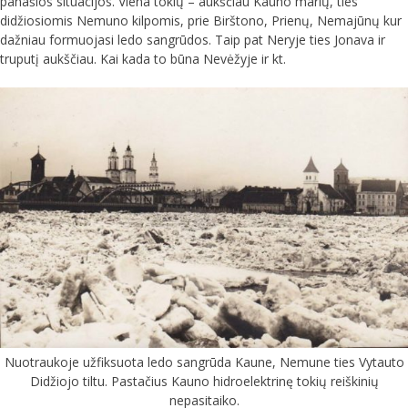
panašios situacijos. Viena tokių – aukščiau Kauno marių, ties
didžiosiomis Nemuno kilpomis, prie Birštono, Prienų, Nemajūnų kur
dažniau formuojasi ledo sangrūdos. Taip pat Neryje ties Jonava ir
truputį aukščiau. Kai kada to būna Nevėžyje ir kt.
Nuotraukoje užfiksuota ledo sangrūda Kaune, Nemune ties Vytauto
Didžiojo tiltu. Pastačius Kauno hidroelektrinę tokių reiškinių
nepasitaiko.