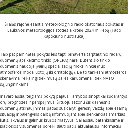
Šilalės rajone esantis meteorologinio radiolokatoriaus bokštas ir
Laukuvos meteorologijos stoties aikštelė 2024 m. liepą (Tado
Kapočiūno nuotrauka)
Taip pat paminėtas pokytis leis tapti pilnaverte tarptautinio radarų
duomenų apsikeitimo tinklo (OPERA) nare. Būtent šio tinklo
duomenis naudoja įvairių specializacijų mokslininkai (nuo
atmosferos modeliuotojų iki ornitologų). Be to tankesni atmosferos
skenavimai reikalingi tiek mūsų šalies kariuomenei, tiek NATO
sąjungininkams.
Ir svarbiausia, teigiamą pokytį pajaus Tarnybos sinoptikai sudarantys
orų prognozes ir perspėjimus. Šiltuoju sezonu šis dažnesnis
duomenų atsinaujinimas padės susidaryti geresnį vaizdą apie esamą
situaciją ir palengvins darbą informuojant apie slenkančias smarkias
liūtis, škvalus ir galimus krušos masyvus. Galiausiai, patenkinsime ir
plačiosios visuomenės poreikį gauti pačią aktualiausią informaciją.