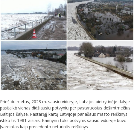
Prieš du metus, 2023 m. sausio viduryje, Latvijos pietrytinėje dalyje
pasitaikė vienas didžiausių potvynių per pastaruosius dešimtmečius
Baltijos šalyse. Pastarąjį kartą Latvijoje panašaus masto reiškinys
ištiko tik 1981-aisiais. Kaimynų toks potvynis sausio viduryje buvo
įvardintas kaip precedento neturintis reiškinys.