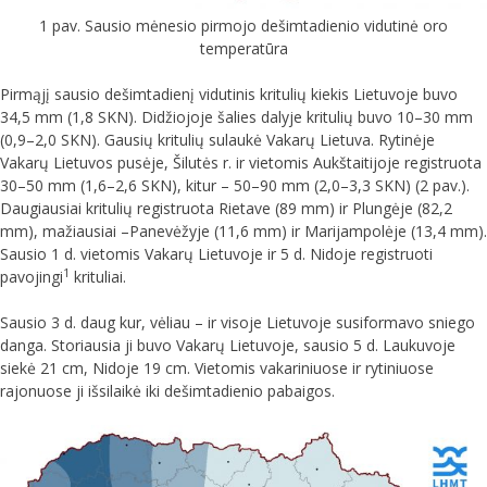
1 pav. Sausio mėnesio pirmojo dešimtadienio vidutinė oro
temperatūra
Pirmąjį sausio dešimtadienį vidutinis kritulių kiekis Lietuvoje buvo
34,5 mm (1,8 SKN). Didžiojoje šalies dalyje kritulių buvo 10–30 mm
(0,9–2,0 SKN). Gausių kritulių sulaukė Vakarų Lietuva. Rytinėje
Vakarų Lietuvos pusėje, Šilutės r. ir vietomis Aukštaitijoje registruota
30–50 mm (1,6–2,6 SKN), kitur – 50–90 mm (2,0–3,3 SKN) (2 pav.).
Daugiausiai kritulių registruota Rietave (89 mm) ir Plungėje (82,2
mm), mažiausiai –Panevėžyje (11,6 mm) ir Marijampolėje (13,4 mm).
Sausio 1 d. vietomis Vakarų Lietuvoje ir 5 d. Nidoje registruoti
1
pavojingi
krituliai.
Sausio 3 d. daug kur, vėliau – ir visoje Lietuvoje susiformavo sniego
danga. Storiausia ji buvo Vakarų Lietuvoje, sausio 5 d. Laukuvoje
siekė 21 cm, Nidoje 19 cm. Vietomis vakariniuose ir rytiniuose
rajonuose ji išsilaikė iki dešimtadienio pabaigos.