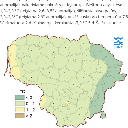
anomalija), vakariniame pakraštyje, Kybartų ir Birštono apylinkėse
1,0–2,0 °C (teigiama 2,6–3,5° anomalija), šilčiausia buvo pajūryje
2,0–2,3°C (teigiama 2,9° anomalija). Aukščiausia oro temperatūra 7,5
°C išmatuota 2 d. Klaipėdoje, žemiausia -7,9 °C 5 d. Šalčininkuose.