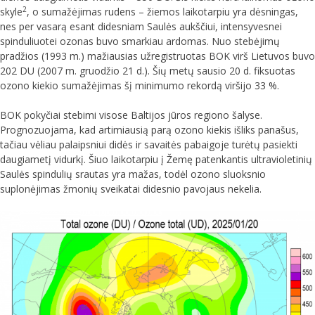
2
skyle
, o sumažėjimas rudens – žiemos laikotarpiu yra dėsningas,
nes per vasarą esant didesniam Saulės aukščiui, intensyvesnei
spinduliuotei ozonas buvo smarkiau ardomas. Nuo stebėjimų
pradžios (1993 m.) mažiausias užregistruotas BOK virš Lietuvos buvo
202 DU (2007 m. gruodžio 21 d.). Šių metų sausio 20 d. fiksuotas
ozono kiekio sumažėjimas šį minimumo rekordą viršijo 33 %.
BOK pokyčiai stebimi visose Baltijos jūros regiono šalyse.
Prognozuojama, kad artimiausią parą ozono kiekis išliks panašus,
tačiau vėliau palaipsniui didės ir savaitės pabaigoje turėtų pasiekti
daugiametį vidurkį. Šiuo laikotarpiu į Žemę patenkantis ultravioletinių
Saulės spindulių srautas yra mažas, todėl ozono sluoksnio
suplonėjimas žmonių sveikatai didesnio pavojaus nekelia.