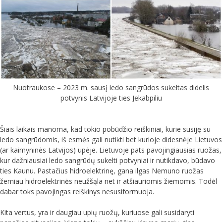
Nuotraukose – 2023 m. sausį ledo sangrūdos sukeltas didelis
potvynis Latvijoje ties Jekabpiliu
Šiais laikais manoma, kad tokio pobūdžio reiškiniai, kurie susiję su
ledo sangrūdomis, iš esmės gali nutikti bet kurioje didesnėje Lietuvos
(ar kaimyninės Latvijos) upėje. Lietuvoje pats pavojingiausias ruožas,
kur dažniausiai ledo sangrūdų sukelti potvyniai ir nutikdavo, būdavo
ties Kaunu. Pastačius hidroelektrinę, gana ilgas Nemuno ruožas
žemiau hidroelektrinės neužšąla net ir atšiauriomis žiemomis. Todėl
dabar toks pavojingas reiškinys nesusiformuoja.
Kita vertus, yra ir daugiau upių ruožų, kuriuose gali susidaryti