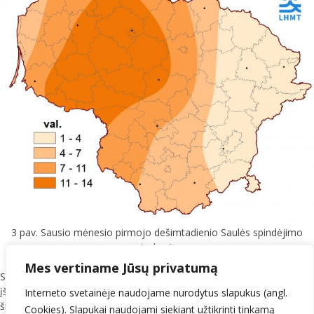
3 pav. Sausio mėnesio pirmojo dešimtadienio Saulės spindėjimo
trukmė
Mes vertiname Jūsų privatumą
Sausio pirmąjį dešimtadienį didžiojoje šalies dalyje dirvožemiai buvo
įšalę nuo 1 iki 9 cm. Ilgiausiai laikėsi Vilniaus meteorologijos stotyje,
Interneto svetainėje naudojame nurodytus slapukus (angl.
šioje stotyje dirvožemis įšalo iki 9 cm.
Cookies). Slapukai naudojami siekiant užtikrinti tinkamą