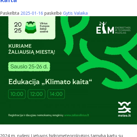
Paskelbta
2025-01-16
paskelbė
Gytis Valaika
2024 m. rudenį Lietuvos hidrometeorologijos tarnyba kartu su