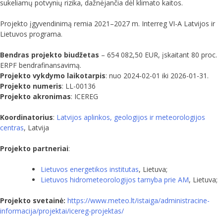
sukeliamų potvynių rizika, dažnėjančia dėl klimato kaitos.
Projekto įgyvendinimą remia 2021–2027 m. Interreg VI-A Latvijos ir
Lietuvos programa.
Bendras projekto biudžetas
– 654 082,50 EUR, įskaitant 80 proc.
ERPF bendrafinansavimą.
Projekto vykdymo laikotarpis
: nuo 2024-02-01 iki 2026-01-31.
Projekto numeris
: LL-00136
Projekto akronimas
: ICEREG
Koordinatorius
:
Latvijos aplinkos, geologijos ir meteorologijos
centras
, Latvija
Projekto partneriai
:
Lietuvos energetikos institutas
, Lietuva;
Lietuvos hidrometeorologijos tarnyba prie AM
, Lietuva;
Projekto svetainė:
https://www.meteo.lt/istaiga/administracine-
informacija/projektai/icereg-projektas/