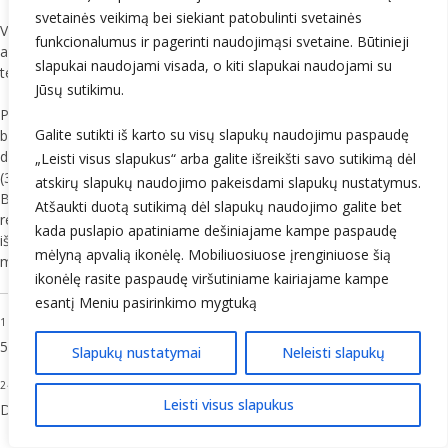
svetainės veikimą bei siekiant patobulinti svetainės
Vidutinė dirvožemio temperatūra 10 cm gylyje visoje šalyje svyravo
funkcionalumus ir pagerinti naudojimąsi svetaine. Būtinieji
apie 1–2 °C, žemiausia krito iki -1….1 °C. Žemiausia dirvožemio
slapukai naudojami visada, o kiti slapukai naudojami su
temperatūra 20 cm gylyje visoje šalyje krito iki 1–2 °C.
Jūsų sutikimu.
Pirmąjį sausio mėnesio dešimtadienį Kauno MS išmatuotas
1
Galite sutikti iš karto su visų slapukų naudojimu paspaudę
bendrasis ozono kiekis (toliau – BOK) buvo 331 DU
, vidutiniškai 2 %
didesnis už daugiametį (1993–2022 m.) šio dešimtadienio vidurkį
„Leisti visus slapukus“ arba galite išreikšti savo sutikimą dėl
(325 DU). Šį dešimtadienį buvo registruota pavojingai sumažėjusi
atskirų slapukų naudojimo pakeisdami slapukų nustatymus.
BOK reikšmė: 6 d. buvo pagerintas šios paros BOK minimumo
Atšaukti duotą sutikimą dėl slapukų naudojimo galite bet
rekordas – 255 DU, antroje vietoje palikęs 1995 m. sausio 6 d.
kada puslapio apatiniame dešiniajame kampe paspaudę
išmatuotus 262 DU. Šių metų sausio 6 d. BOK reikšmė buvo 21 %
mėlyną apvalią ikonėlę. Mobiliuosiuose įrenginiuose šią
mažesnė už šios dienos daugiametį vidurkį (321 DU).
ikonėlę rasite paspaudę viršutiniame kairiajame kampe
esantį Meniu pasirinkimo mygtuką
1
– pavojingi krituliai, kai per 12 val. ar trumpesnį laiką iškrenta 15–
50mm kritulių.
Slapukų nustatymai
Neleisti slapukų
2
1 DU – 1/1000 cm storio ozono sluoksnis normaliomis sąlygomis –
Leisti visus slapukus
Dobsono vienetas.