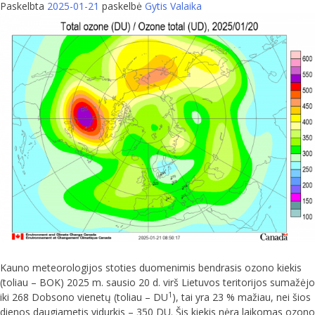
Paskelbta
2025-01-21
paskelbė
Gytis Valaika
Kauno meteorologijos stoties duomenimis bendrasis ozono kiekis
(toliau – BOK) 2025 m. sausio 20 d. virš Lietuvos teritorijos sumažėjo
1
iki 268 Dobsono vienetų (toliau – DU
), tai yra 23 % mažiau, nei šios
dienos daugiametis vidurkis – 350 DU. Šis kiekis nėra laikomas ozono