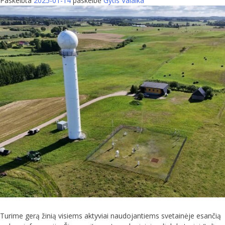
Paskelbta
2025-01-14
paskelbė
Gytis Valaika
Turime gerą žinią visiems aktyviai naudojantiems svetainėje esančią