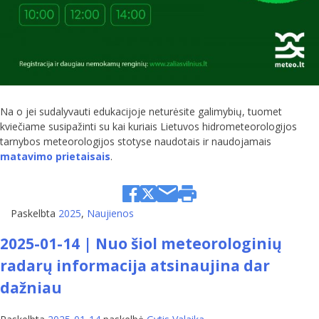
Na o jei sudalyvauti edukacijoje neturėsite galimybių, tuomet
kviečiame susipažinti su kai kuriais Lietuvos hidrometeorologijos
tarnybos meteorologijos stotyse naudotais ir naudojamais
matavimo prietaisais
.
Paskelbta
2025
,
Naujienos
2025-01-14 | Nuo šiol meteorologinių
radarų informacija atsinaujina dar
dažniau