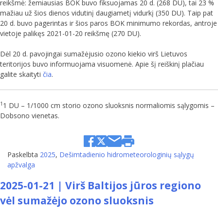
reikšmė: žemiausias BOK buvo fiksuojamas 20 d. (268 DU), tai 23 %
mažiau už šios dienos vidutinį daugiametį vidurkį (350 DU). Taip pat
20 d. buvo pagerintas ir šios paros BOK minimumo rekordas, antroje
vietoje palikęs 2021-01-20 reikšmę (270 DU).
Dėl 20 d. pavojingai sumažėjusio ozono kiekio virš Lietuvos
teritorijos buvo informuojama visuomenė. Apie šį reiškinį plačiau
galite skaityti
čia
.
1
1 DU – 1/1000 cm storio ozono sluoksnis normaliomis sąlygomis –
Dobsono vienetas.
Paskelbta
2025
,
Dešimtadienio hidrometeorologinių sąlygų
apžvalga
2025-01-21 | Virš Baltijos jūros regiono
vėl sumažėjo ozono sluoksnis