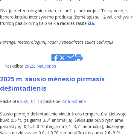
Dviejų meteorologinių radarų, esančių Laukuvoje ir Trakų Vokėje,
bendro kritulių intensyvumo produktą (žemėlapį) su 12 val. archyvu ir
trumpą paaiškinimą kaip veikia radaras rasite
čia
.
Parengė: meteorologinių radarų specialistas Lukas Sudvajus
Paskelbta
2025
,
Naujienos
2025 m. sausio mėnesio pirmasis
dešimtadienis
Paskelbta
2025-01-13
paskelbė
Zina Kitrienė
Sausio pirmojo dešimtadienio vidutinė oro temperatūra Lietuvoje
buvo 0,5 °C (teigiama 3,3° anomalija). Šalčiausia buvo rytiniame
pakraštyje, -0,1…0,0 °C (teigiama 3,1–3,7° anomalija), didžiojoje
šalies dalyje vyravo 0,0–1,0 °C temperatūra (teigiama 2,6–3,9°