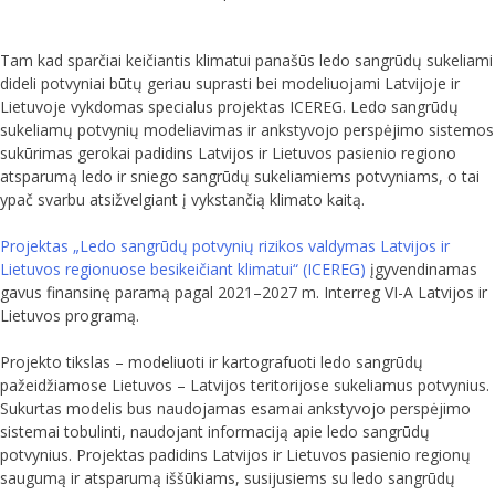
Tam kad sparčiai keičiantis klimatui panašūs ledo sangrūdų sukeliami
dideli potvyniai būtų geriau suprasti bei modeliuojami Latvijoje ir
Lietuvoje vykdomas specialus projektas ICEREG. Ledo sangrūdų
sukeliamų potvynių modeliavimas ir ankstyvojo perspėjimo sistemos
sukūrimas gerokai padidins Latvijos ir Lietuvos pasienio regiono
atsparumą ledo ir sniego sangrūdų sukeliamiems potvyniams, o tai
ypač svarbu atsižvelgiant į vykstančią klimato kaitą.
Projektas „Ledo sangrūdų potvynių rizikos valdymas Latvijos ir
Lietuvos regionuose besikeičiant klimatui“ (ICEREG)
įgyvendinamas
gavus finansinę paramą pagal 2021–2027 m. Interreg VI-A Latvijos ir
Lietuvos programą.
Projekto tikslas – modeliuoti ir kartografuoti ledo sangrūdų
pažeidžiamose Lietuvos – Latvijos teritorijose sukeliamus potvynius.
Sukurtas modelis bus naudojamas esamai ankstyvojo perspėjimo
sistemai tobulinti, naudojant informaciją apie ledo sangrūdų
potvynius. Projektas padidins Latvijos ir Lietuvos pasienio regionų
saugumą ir atsparumą iššūkiams, susijusiems su ledo sangrūdų