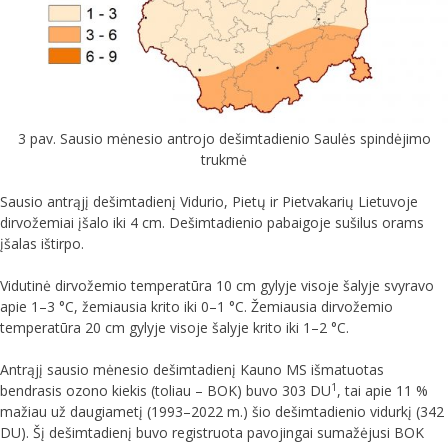
3 pav. Sausio mėnesio antrojo dešimtadienio Saulės spindėjimo
trukmė
Sausio antrąjį dešimtadienį Vidurio, Pietų ir Pietvakarių Lietuvoje
dirvožemiai įšalo iki 4 cm. Dešimtadienio pabaigoje sušilus orams
įšalas ištirpo.
Vidutinė dirvožemio temperatūra 10 cm gylyje visoje šalyje svyravo
apie 1–3 °C, žemiausia krito iki 0–1 °C. Žemiausia dirvožemio
temperatūra 20 cm gylyje visoje šalyje krito iki 1–2 °C.
Antrąjį sausio mėnesio dešimtadienį Kauno MS išmatuotas
1
bendrasis ozono kiekis (toliau – BOK) buvo 303 DU
, tai apie 11 %
mažiau už daugiametį (1993–2022 m.) šio dešimtadienio vidurkį (342
DU). Šį dešimtadienį buvo registruota pavojingai sumažėjusi BOK