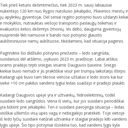
Tiek prieš keturis dešimtmečius, tiek 2023 m. sausį labiausiai
nukentėjo 120 km nuo Rygos nutolusio Jekabpilio, Pliavinios miestų ir
jų apylinkių gyventojai. Dėl seniai regėto potvynio buvo uždaryti keliai
ir mokyklos, nutrauktas viešojo transporto paslaugų teikimas ir
evakuotos kelios dešimtys žmonių. Vis dėlto, dauguma gyventojų
nusprendė likti namuose ir bando nuo potvynio glaustis
aukštesniuose namų aukštuose, tikėdamiesi, kad situacija pagerės.
Pagrindinė šio didžiulio potvynio priežastis – ledo sangrūda,
susidariusi dėl atšilimo, įvykusio 2023 m. pradžioje. Labai atšilus
orams pradėjo tirpti sniegas visame Dauguvos baseine. Sniego
kiekiai buvo nemaži ir jis praktiškai visur per trumpą laikotarpį ištirpo.
Kadangi upė buvo tam tikrose vietose užšalusi ir ledo storis kai kur
siekė >10 cm pakilus vandens lygiui ledas suaižėjo ir pradėjo plaukti.
Kadangi Dauguvos upėje yra ir užtvankų, hidroelektrinių, todėl
susidarė ledo sangrūdos. Viena iš vietų, kur jos susidaro periodiškai
yra būtent prie Jekabpilio. Ten ir susidarė pavojinga situacija – ledas
visiškai užkimšo visą upės vagą ir nebegalėjo pratekėti. Toje vietoje
iš ledo lyčių susidarė natūrali užtvanka ir staigiai pradėjo kilti vandens
lygis upėje. Šio tipo potvyniai išsiskiria tuo, kad vandens lygis kyla