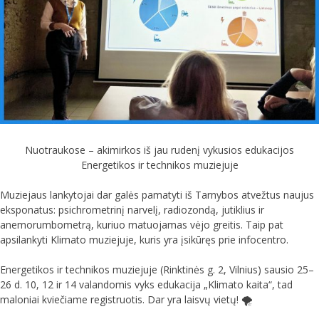
Nuotraukose – akimirkos iš jau rudenį vykusios edukacijos
Energetikos ir technikos muziejuje
Muziejaus lankytojai dar galės pamatyti iš Tarnybos atvežtus naujus
eksponatus: psichrometrinį narvelį, radiozondą, jutiklius ir
anemorumbometrą, kuriuo matuojamas vėjo greitis. Taip pat
apsilankyti Klimato muziejuje, kuris yra įsikūręs prie infocentro.
Energetikos ir technikos muziejuje (Rinktinės g. 2, Vilnius) sausio 25–
26 d. 10, 12 ir 14 valandomis vyks edukacija „Klimato kaita“, tad
maloniai kviečiame registruotis. Dar yra laisvų vietų! 🌪