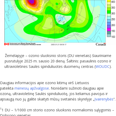
Žemėlapyje – ozono sluoksnio storis (DU vienetais) šiauriniame
pusrutulyje 2025 m. sausio 20 dieną. Šaltinis: pasaulinis ozono ir
ultravioletinės Saulės spinduliuotės duomenų centras (
WOUDC
).
Daugiau informacijos apie ozono kitimą virš Lietuvos
pateikta
mėnesių apžvalgose
. Norėdami sužinoti daugiau apie
ozoną, ultravioletinę Saulės spinduliuotę, jos keliamus pavojus ir
apsaugą nuo jų galite skaityti mūsų svetainės skyrelyje „
Įvairenybės
“.
1
1 DU – 1/1000 cm storio ozono sluoksnis normaliomis sąlygomis –
Dobsono vienetas.