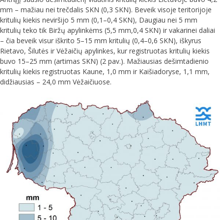
mm – mažiau nei trečdalis SKN (0,3 SKN). Beveik visoje teritorijoje
kritulių kiekis neviršijo 5 mm (0,1–0,4 SKN), Daugiau nei 5 mm
kritulių teko tik Biržų apylinkėms (5,5 mm,0,4 SKN) ir vakarinei daliai
– čia beveik visur iškrito 5–15 mm kritulių (0,4–0,6 SKN), iškyrus
Rietavo, Šilutės ir Vėžaičių apylinkes, kur registruotas kritulių kiekis
buvo 15–25 mm (artimas SKN) (2 pav.). Mažiausias dešimtadienio
kritulių kiekis registruotas Kaune, 1,0 mm ir Kaišiadoryse, 1,1 mm,
didžiausias – 24,0 mm Vėžaičiuose.