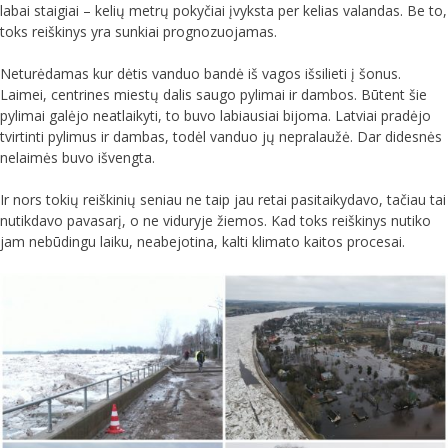
labai staigiai – kelių metrų pokyčiai įvyksta per kelias valandas. Be to,
toks reiškinys yra sunkiai prognozuojamas.
Neturėdamas kur dėtis vanduo bandė iš vagos išsilieti į šonus.
Laimei, centrines miestų dalis saugo pylimai ir dambos. Būtent šie
pylimai galėjo neatlaikyti, to buvo labiausiai bijoma. Latviai pradėjo
tvirtinti pylimus ir dambas, todėl vanduo jų nepralaužė. Dar didesnės
nelaimės buvo išvengta.
Ir nors tokių reiškinių seniau ne taip jau retai pasitaikydavo, tačiau tai
nutikdavo pavasarį, o ne viduryje žiemos. Kad toks reiškinys nutiko
jam nebūdingu laiku, neabejotina, kalti klimato kaitos procesai.