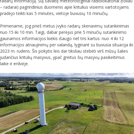
radarų informaciją. Šią savaitę meteorologiniai radiolokatoriai (toliau
– radarai) pagrindinius duomenis apie kritulius visiems vartotojams
pradėjo teikti kas 5 minutes, vietoje buvusių 10 minučių.
Primename, jog prieš metus įvyko radarų skenavimų sutankinimas
nuo 15 iki 10 min. Taigi, dabar perėjus prie 5 minučių sutankinimo
gaunamos informacijos kiekis išaugo net tris kartus: nuo 4 iki 12
informacijos atnaujinimų per valandą, lyginant su buvusia situacija iki
2023 m. rudens. Šis pokytis leis dar tiksliau stebėti virš mūsų šalies
judančius kritulių masyvus, ypač greitus šių masyvų pasikeitimus
laike ir erdvėje.