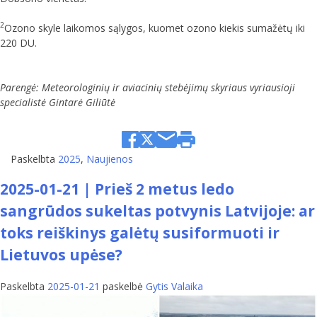
2
Ozono skyle laikomos sąlygos, kuomet ozono kiekis sumažėtų iki
220 DU.
Parengė: Meteorologinių ir aviacinių stebėjimų skyriaus vyriausioji
specialistė Gintarė Giliūtė
Paskelbta
2025
,
Naujienos
2025-01-21 | Prieš 2 metus ledo
sangrūdos sukeltas potvynis Latvijoje: ar
toks reiškinys galėtų susiformuoti ir
Lietuvos upėse?
Paskelbta
2025-01-21
paskelbė
Gytis Valaika