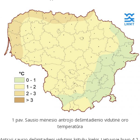
1 pav. Sausio mėnesio antrojo dešimtadienio vidutinė oro
temperatūra
Antrąjį sausio dešimtadienį vidutinis kritulių kiekis Lietuvoje buvo 4,2