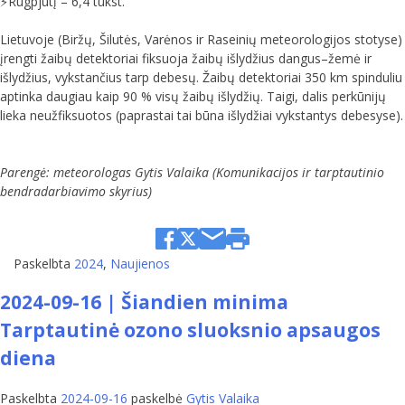
⚡️Rugpjūtį – 6,4 tūkst.
Lietuvoje (Biržų, Šilutės, Varėnos ir Raseinių meteorologijos stotyse)
įrengti žaibų detektoriai fiksuoja žaibų išlydžius dangus–žemė ir
išlydžius, vykstančius tarp debesų. Žaibų detektoriai 350 km spinduliu
aptinka daugiau kaip 90 % visų žaibų išlydžių. Taigi, dalis perkūnijų
lieka neužfiksuotos (paprastai tai būna išlydžiai vykstantys debesyse).
Parengė: meteorologas Gytis Valaika (Komunikacijos ir tarptautinio
bendradarbiavimo skyrius)
Paskelbta
2024
,
Naujienos
2024-09-16 | Šiandien minima
Tarptautinė ozono sluoksnio apsaugos
diena
Paskelbta
2024-09-16
paskelbė
Gytis Valaika