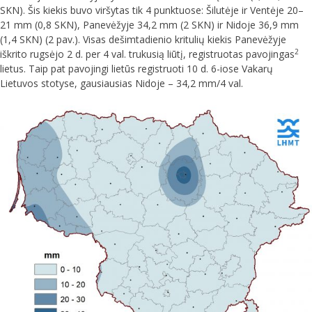
SKN). Šis kiekis buvo viršytas tik 4 punktuose: Šilutėje ir Ventėje 20–
21 mm (0,8 SKN), Panevėžyje 34,2 mm (2 SKN) ir Nidoje 36,9 mm
(1,4 SKN) (2 pav.). Visas dešimtadienio kritulių kiekis Panevėžyje
2
iškrito rugsėjo 2 d. per 4 val. trukusią liūtį, registruotas pavojingas
lietus. Taip pat pavojingi lietūs registruoti 10 d. 6-iose Vakarų
Lietuvos stotyse, gausiausias Nidoje – 34,2 mm/4 val.