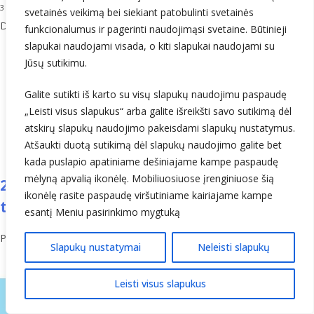
3
1 DU – 1/1000 cm storio ozono sluoksnis normaliomis sąlygomis –
svetainės veikimą bei siekiant patobulinti svetainės
Dobsono vienetas.
funkcionalumus ir pagerinti naudojimąsi svetaine. Būtinieji
slapukai naudojami visada, o kiti slapukai naudojami su
Jūsų sutikimu.
Galite sutikti iš karto su visų slapukų naudojimu paspaudę
„Leisti visus slapukus“ arba galite išreikšti savo sutikimą dėl
atskirų slapukų naudojimo pakeisdami slapukų nustatymus.
Paskelbta
2024
,
Dešimtadienio hidrometeorologinių sąlygų
Atšaukti duotą sutikimą dėl slapukų naudojimo galite bet
apžvalga
kada puslapio apatiniame dešiniajame kampe paspaudę
mėlyną apvalią ikonėlę. Mobiliuosiuose įrenginiuose šią
2024-09-11 | Karštų ir vėsių dienų bei
ikonėlę rasite paspaudę viršutiniame kairiajame kampe
tropinių naktų skaičius šių metų vasarą
esantį Meniu pasirinkimo mygtuką
Paskelbta
2024-09-11
paskelbė
Gytis Valaika
Slapukų nustatymai
Neleisti slapukų
Leisti visus slapukus