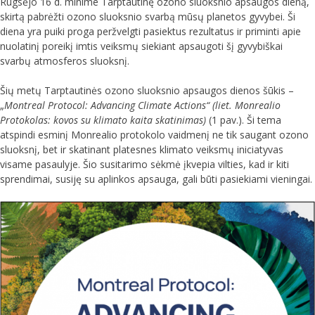
Rugsėjo 16 d. minime Tarptautinę ozono sluoksnio apsaugos dieną,
skirtą pabrėžti ozono sluoksnio svarbą mūsų planetos gyvybei. Ši
diena yra puiki proga peržvelgti pasiektus rezultatus ir priminti apie
nuolatinį poreikį imtis veiksmų siekiant apsaugoti šį gyvybiškai
svarbų atmosferos sluoksnį.
Šių metų Tarptautinės ozono sluoksnio apsaugos dienos šūkis –
„
Montreal Protocol: Advancing Climate Actions“ (liet. Monrealio
Protokolas: kovos su klimato kaita skatinimas)
(1 pav.). Ši tema
atspindi esminį Monrealio protokolo vaidmenį ne tik saugant ozono
sluoksnį, bet ir skatinant platesnes klimato veiksmų iniciatyvas
visame pasaulyje. Šio susitarimo sėkmė įkvepia vilties, kad ir kiti
sprendimai, susiję su aplinkos apsauga, gali būti pasiekiami vieningai.