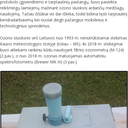
protokolo įgyvendinimo ir tarptautinių pastangų, buvo pasiekta
reikšmingų laimėjimų mažinant ozono sluoksnį ardančių medžiagų
naudojimą. Tačiau iššūkiai vis dar išlieka, todėl būtina tęsti tarptautinį
bendradarbiavimą bei nuolat diegti pažangius mokslinius ir
technologinius sprendimus.
Ozono sluoksnis virš Lietuvos nuo 1993 m. nenutrūkstamai stebimas
Kauno meteorologijos stotyje (toliau – MS). Iki 2018 m. stebėjimai
buvo atliekami rankiniu būdu naudojant filtrinį ozonometrą (M-124)
(2 pav.), o nuo 2018 m. ozonas matuojamas automatiniu
spektrofotometru (Brewer MK III) (3 pav.).