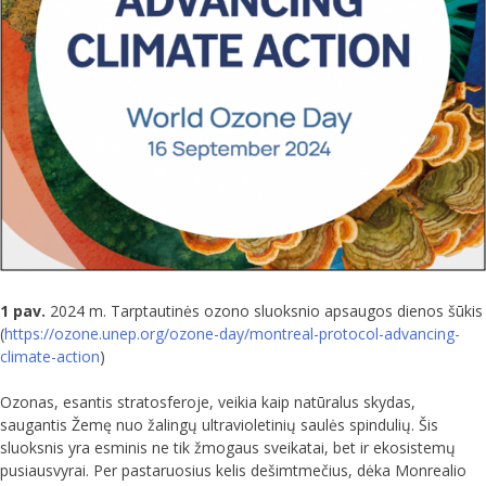
1 pav.
2024 m. Tarptautinės ozono sluoksnio apsaugos dienos šūkis
(
https://ozone.unep.org/ozone-day/montreal-protocol-advancing-
climate-action
)
Ozonas, esantis stratosferoje, veikia kaip natūralus skydas,
saugantis Žemę nuo žalingų ultravioletinių saulės spindulių. Šis
sluoksnis yra esminis ne tik žmogaus sveikatai, bet ir ekosistemų
pusiausvyrai. Per pastaruosius kelis dešimtmečius, dėka Monrealio