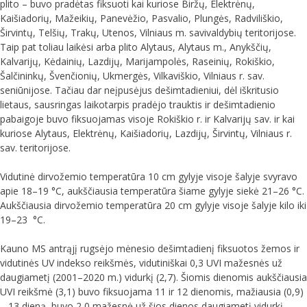
plito – buvo pradėtas fiksuoti kai kuriose Biržų, Elektrėnų,
Kaišiadorių, Mažeikių, Panevėžio, Pasvalio, Plungės, Radviliškio,
Širvintų, Telšių, Trakų, Utenos, Vilniaus m. savivaldybių teritorijose.
Taip pat toliau laikėsi arba plito Alytaus, Alytaus m., Anykščių,
Kalvarijų, Kėdainių, Lazdijų, Marijampolės, Raseinių, Rokiškio,
Šalčininkų, Švenčionių, Ukmergės, Vilkaviškio, Vilniaus r. sav.
seniūnijose. Tačiau dar neįpusėjus dešimtadieniui, dėl iškritusio
lietaus, sausringas laikotarpis pradėjo trauktis ir dešimtadienio
pabaigoje buvo fiksuojamas visoje Rokiškio r. ir Kalvarijų sav. ir kai
kuriose Alytaus, Elektrėnų, Kaišiadorių, Lazdijų, Širvintų, Vilniaus r.
sav. teritorijose.
Vidutinė dirvožemio temperatūra 10 cm gylyje visoje šalyje svyravo
apie 18–19 °C, aukščiausia temperatūra šiame gylyje siekė 21–26 °C.
Aukščiausia dirvožemio temperatūra 20 cm gylyje visoje šalyje kilo iki
19–23 °C.
Kauno MS antrąjį rugsėjo mėnesio dešimtadienį fiksuotos žemos ir
vidutinės UV indekso reikšmės, vidutiniškai 0,3 UVI mažesnės už
daugiametį (2001–2020 m.) vidurkį (2,7). Šiomis dienomis aukščiausia
UVI reikšmė (3,1) buvo fiksuojama 11 ir 12 dienomis, mažiausia (0,9)
– 13 dieną, buvo 2,0 mažesnė už šios dienos daugiametį vidurkį.