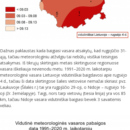
Dažnas paklaustas kada baigiasi vasara atsakytų, kad rugpjūčio 31-
ąją, tačiau meteorologiniu atžvilgiu tai nebūtų visiškai teisingas
atsakymas. Iš tikrųjų skirtingais metais skirtinguose regionuose
vasara iškeliauja nevienodu metu. 1991–2020 m. laikotarpiu
meteorologinė vasara Lietuvoje vidutiniškai baigdavosi apie rugsėjo
4 d., tačiau ši data skirtingose šalies vietovėse nemažai skiriasi: pvz.
Laukuvoje (Šilalės r.) tai yra rugpjūčio 29-oji, o Nidoje – rugsėjo 16-
oji (žr. žemėlapyje). Taigi, nors tarp vietovių (tiesia linija) yra vos 85
km, tačiau Nidoje vasara vidutiniškai baigiasi beveik 3 savaitėmis
vėliau.