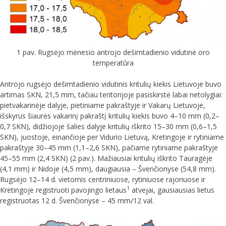
1 pav. Rugsėjo mėnesio antrojo dešimtadienio vidutinė oro
temperatūra
Antrojo rugsėjo dešimtadienio vidutinis kritulių kiekis Lietuvoje buvo
artimas SKN, 21,5 mm, tačiau teritorijoje pasiskirstė labai netolygiai:
pietvakarinėje dalyje, pietiniame pakraštyje ir Vakarų Lietuvoje,
išskyrus šiaurės vakarinį pakraštį kritulių kiekis buvo 4–10 mm (0,2–
0,7 SKN), didžiojoje šalies dalyje kritulių iškrito 15–30 mm (0,6–1,5
SKN), juostoje, einančioje per Vidurio Lietuvą, Kretingoje ir rytiniame
pakraštyje 30–45 mm (1,1–2,6 SKN), pačiame rytiniame pakraštyje
45–55 mm (2,4 SKN) (2 pav.). Mažiausiai kritulių iškrito Tauragėje
(4,1 mm) ir Nidoje (4,5 mm), daugiausia – Švenčionyse (54,8 mm).
Rugsėjo 12–14 d. vietomis centriniuose, rytiniuose rajonuose ir
1
Kretingoje registruoti pavojingo lietaus
atvejai, gausiausias lietus
registruotas 12 d. Švenčionyse – 45 mm/12 val.