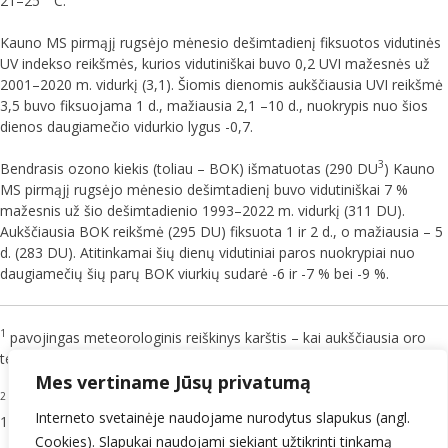
21–25 °C.
Kauno MS pirmąjį rugsėjo mėnesio dešimtadienį fiksuotos vidutinės
UV indekso reikšmės, kurios vidutiniškai buvo 0,2 UVI mažesnės už
2001–2020 m. vidurkį (3,1). Šiomis dienomis aukščiausia UVI reikšmė
3,5 buvo fiksuojama 1 d., mažiausia 2,1 –10 d., nuokrypis nuo šios
dienos daugiamečio vidurkio lygus -0,7.
3
Bendrasis ozono kiekis (toliau – BOK) išmatuotas (290 DU
) Kauno
MS pirmąjį rugsėjo mėnesio dešimtadienį buvo vidutiniškai 7 %
mažesnis už šio dešimtadienio 1993–2022 m. vidurkį (311 DU).
Aukščiausia BOK reikšmė (295 DU) fiksuota 1 ir 2 d., o mažiausia – 5
d. (283 DU). Atitinkamai šių dienų vidutiniai paros nuokrypiai nuo
daugiamečių šių parų BOK viurkių sudarė -6 ir -7 % bei -9 %.
1
pavojingas meteorologinis reiškinys karštis – kai aukščiausia oro
temperatūra pasiekia 30 °C ir daugiau ir laikosi 1–2 dienas.
Mes vertiname Jūsų privatumą
2
pavojingas lietus – kai per 12 val. ar trumpesnį laikotarpį iškrenta
Interneto svetainėje naudojame nurodytus slapukus (angl.
15–49,9 mm kritulių.
Cookies). Slapukai naudojami siekiant užtikrinti tinkamą