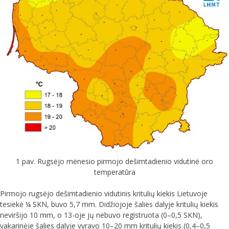
1 pav. Rugsėjo mėnesio pirmojo dešimtadienio vidutinė oro
temperatūra
Pirmojo rugsėjo dešimtadienio vidutinis kritulių kiekis Lietuvoje
tesiekė ¼ SKN, buvo 5,7 mm. Didžiojoje šalies dalyje kritulių kiekis
neviršijo 10 mm, o 13-oje jų nebuvo registruota (0–0,5 SKN),
vakarinėje šalies dalyje vyravo 10–20 mm kritulių kiekis (0,4–0,5