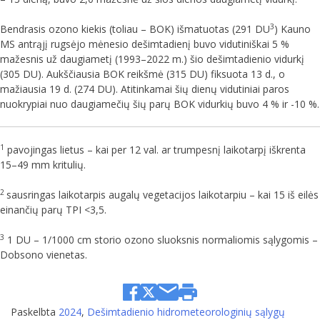
3
Bendrasis ozono kiekis (toliau – BOK) išmatuotas (291 DU
) Kauno
MS antrąjį rugsėjo mėnesio dešimtadienį buvo vidutiniškai 5 %
mažesnis už daugiametį (1993–2022 m.) šio dešimtadienio vidurkį
(305 DU). Aukščiausia BOK reikšmė (315 DU) fiksuota 13 d., o
mažiausia 19 d. (274 DU). Atitinkamai šių dienų vidutiniai paros
nuokrypiai nuo daugiamečių šių parų BOK vidurkių buvo 4 % ir -10 %.
1
pavojingas lietus – kai per 12 val. ar trumpesnį laikotarpį iškrenta
15–49 mm kritulių.
2
sausringas laikotarpis augalų vegetacijos laikotarpiu – kai 15 iš eilės
einančių parų TPI <3,5.
3
1 DU – 1/1000 cm storio ozono sluoksnis normaliomis sąlygomis –
Dobsono vienetas.
Paskelbta
2024
,
Dešimtadienio hidrometeorologinių sąlygų