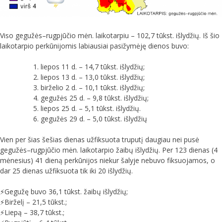
Viso gegužės–rugpjūčio mėn. laikotarpiu – 102,7 tūkst. išlydžių. Iš šio
laikotarpio perkūnijomis labiausiai pasižymėję dienos buvo:
liepos 11 d. – 14,7 tūkst. išlydžių;
liepos 13 d. – 13,0 tūkst. išlydžių;
birželio 2 d. – 10,1 tūkst. išlydžių;
gegužės 25 d. – 9,8 tūkst. išlydžių;
liepos 25 d. – 5,1 tūkst. išlydžių.
gegužės 29 d. – 5,0 tūkst. išlydžių
Vien per šias šešias dienas užfiksuota truputį daugiau nei pusė
gegužės–rugpjūčio mėn. laikotarpio žaibų išlydžių. Per 123 dienas (4
mėnesius) 41 dieną perkūnijos niekur šalyje nebuvo fiksuojamos, o
dar 25 dienas užfiksuota tik iki 20 išlydžių.
⚡️Gegužę buvo 36,1 tūkst. žaibų išlydžių;
⚡️Birželį – 21,5 tūkst.;
⚡️Liepą – 38,7 tūkst.;