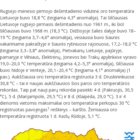
Rugsėjo mėnesio pirmojo dešimtadienio vidutinė oro temperatūra
Lietuvoje buvo 18,8 °C (teigiama 4,3° anomalija). Tai šilčiausias
Lietuvoje rugsėjo pirmasis dešimtadienis nuo 1961 m., iki šiol
šilčiausias buvo 1968 m. (18,3 °C). Didžiojoje šalies dalyje buvo 18–
19 °C (teigiama 3,7–4,6° anomalija), vėsiausia buvo šiaurės
vakariniame pakraštyje ir šiaurės rytiniuose rajonuose, 17,2–18,0 °C
(teigiama 3,3–3,8° anomalija), Pietvakarių Lietuvije, pajūryje,
pamaryje ir Vilniaus, Elektrėnų, Jonevos bei Trakų apylinkėse vyravo
19,0–20,0 °C temperatūra (teigiama 4,2–5,3° anomalija), šilčiausia
buvo Nidoje ir Ventėje, 20,1–20,4 °C (teigiama 4,1° anomalija) (1
pav.). Aukščiausia oro temperatūra registruota 3 d. Druskininkuose
30,8 °C – tai ir naujas aukščiausios šios paros oro temperatūros
rekordas. Taip pat nauji parų rekordai pasiekti 4 d. (Pakruojis, 30,5
°C), 5 d. (Marijampolė, 29,5 °C) ir 8 d. (Klaipėda, 29,0 °C). 3 ir 4
dienomis vietomis maksimaliai oro temperatūrai perkopus 30 °C
1
registruotas pavojingas
reiškinys – karštis. Žemiausia oro
temperatūra registruota 1 d. Kazlų Rūdoje, 5,1 °C.