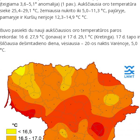
(teigiama 3,6–5,1° anomalija) (1 pav.). Aukščiausia oro temperatūra
siekė 25,4–29,1 °C, žemiausia nukrito iki 5,0–11,3 °C, pajūryje,
pamaryje ir Kuršių nerijoje 12,3–14,9 °C °C.
Buvo pasiekti du nauji aukščiausios oro temperatūros paros
rekordai: 16 d. 27,9 °C (Jonava) ir 17 d. 29,1 °C (Kretinga). 17 d. tapo ir
šilčiausia dešimtadieno diena, vėsiausia – 20-os naktis Varėnoje, 5,0
°C.