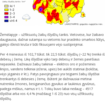
Žemėlapyje – užfiksuotų žaibų išlydžių tankis. Vietovėse, kur žaibavo
daugiausia, dažnai sutampa su vietomis kur praslinko smarkios liūtys,
galėjo iškristi kruša ir būti fiksuojami vėjo sustiprėjimai.
Per 4 mėnesius iš 102,7 tūkst. tik 22,5 tūkst. išlydžių (~22 %) trenkė iš
debesų į žemę. Likę išlydžiai vyko tarp debesų ir žemės paviršiaus
nepasiekė. Dažniausi žaibų taikiniai – elektros oro ir požeminės
linijos, vandens telkiniai (ežerai, upės) bei aukšti statiniai (bokštai,
vėjo jėgainės ir kt.). Patys pavojingiausi yra teigiami žaibų išlydžiai
trenkiantys iš debesies į žemę. Būtent jie dažniausiai mirtinai
nutrenkia žmones, besiganančius gyvulius ar laukinius gyvūnus,
padega miškus, namus ir t. t. Tokių buvo labai nedaug – 4517
išlydžiai arba vos 4,4 % (maždaug 1 iš 23) nuo visų užfiksuotų
išlydžių.