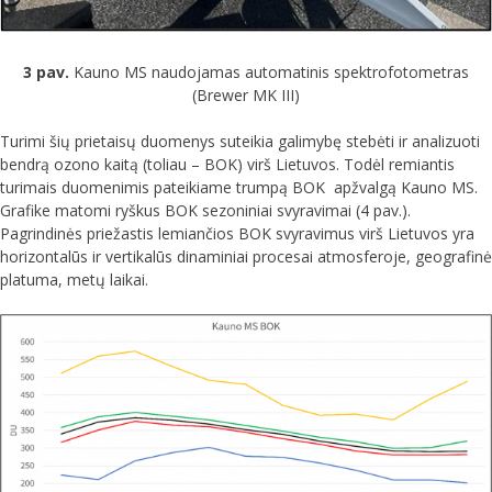
3 pav.
Kauno MS naudojamas automatinis spektrofotometras
(Brewer MK III)
Turimi šių prietaisų duomenys suteikia galimybę stebėti ir analizuoti
bendrą ozono kaitą (toliau – BOK) virš Lietuvos. Todėl remiantis
turimais duomenimis pateikiame trumpą BOK apžvalgą Kauno MS.
Grafike matomi ryškus BOK sezoniniai svyravimai (4 pav.).
Pagrindinės priežastis lemiančios BOK svyravimus virš Lietuvos yra
horizontalūs ir vertikalūs dinaminiai procesai atmosferoje, geografinė
platuma, metų laikai.