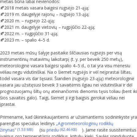
metais būna labai nevienodos:
🍂2018 metais vasara baigėsi rugsėjo 21-ąją;
🍂2019 m. daugelyje rajonų – rugsėjo 13-ąją;
🍂2020 m. – rugsėjo 22-ąją;
🍂2021 m. daugelyje vietovių – rugpjūčio 22-ąją;
🍂2022 m. – rugpjūčio 31-ąją;
🍂2023 m. – spalio 4–5 d.
2023 metais mūsų šalyje pasitaikė šilčiausias rugsėjis per visą
instrumentinių matavimų laikotarpį (t. y. per beveik 250 metų),
meteorologinė vasara baigėsi spalio 4–5 d., o tai yra visu mėnesiu
vėliau negu vidutiniškai. Na o šiemet rugsėjis ir vėl neįprastai šiltas,
todėl vasara vis dar tęsiasi. Šiandien (rugsėjo 23-ąją) meteorologinė
vasara jau užsitęsusi beveik 3 savaitėmis ilgiau nei vidutiniškai ir dėl
prognozuojamų šiltų orų ateinančiomis dienomis tęsis toliau (bent iki
šios savaitės galo). Taigi, šiemet ji irgi baigsis gerokai vėliau nei
įprastai.
Primename, kad ūkininkaujantiems ar užsiimantiems sodininkyste yra
parengtas specialus leidinys
„Agrometeorologinių rodiklių
žinynas“
(su
priedu
). Jame rasite susistemintus
įvairius oro temperatūros rodiklius, kritulių kiekį, Saulės spinduliuotę