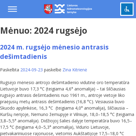
Praleisti
ir
pereiti
į
Mėnuo:
2024 rugsėjo
Pažymėti antraštes
turinį
title
Tolinti
zoom_out
2024 m. rugsėjo mėnesio antrasis
Priartinti
zoom_in
dešimtadienis
Sumažinti šriftą
remove_circle_outline
Padidinti šriftą
Paskelbta
2024-09-23
paskelbė
Zina Kitrienė
add_circle_outline
Šviesus kontrastas
brightness_high
Rugsėjo mėnesio antrojo dešimtadienio vidutinė oro temperatūra
Lietuvoje buvo 17,3 °C (teigiama 4,6° anomalija) – tai šilčiausias
Tamsus kontrastas
brightness_low
rugsėjo antrasis dešimtadienis nuo 1961 m., antroje vietoje liko
praėjusių metų antrasis dešimtadienis (16,8 °C). Vėsiausia buvo
Grąžinti
cached
Skuodo apylinkėse, 16,3 °C (teigiama 4,0° anomalija), šilčiausia –
viską
Kuršių nerijoje, Nemuno žemupyje ir Vilniuje, 18,0–18,5 °C (teigiama
į
3,8–5,5° anomalija). Didžiojoj šalies dalyje temperatūra buvo 16,5–
pradinę
17,5 °C (teigiama 4,0–5,3° anomalija), Vidurio Lietuvoje,
būseną
pietvakariniuose rajonuose, vietomis Aukštaitijoje 17,5–18,0 °C