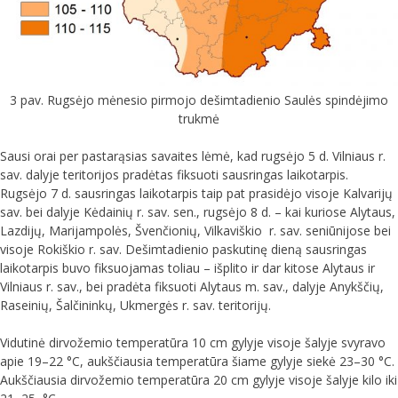
3 pav. Rugsėjo mėnesio pirmojo dešimtadienio Saulės spindėjimo
trukmė
Sausi orai per pastarąsias savaites lėmė, kad rugsėjo 5 d. Vilniaus r.
sav. dalyje teritorijos pradėtas fiksuoti sausringas laikotarpis.
Rugsėjo 7 d. sausringas laikotarpis taip pat prasidėjo visoje Kalvarijų
sav. bei dalyje Kėdainių r. sav. sen., rugsėjo 8 d. – kai kuriose Alytaus,
Lazdijų, Marijampolės, Švenčionių, Vilkaviškio r. sav. seniūnijose bei
visoje Rokiškio r. sav. Dešimtadienio paskutinę dieną sausringas
laikotarpis buvo fiksuojamas toliau – išplito ir dar kitose Alytaus ir
Vilniaus r. sav., bei pradėta fiksuoti Alytaus m. sav., dalyje Anykščių,
Raseinių, Šalčininkų, Ukmergės r. sav. teritorijų.
Vidutinė dirvožemio temperatūra 10 cm gylyje visoje šalyje svyravo
apie 19–22 °C, aukščiausia temperatūra šiame gylyje siekė 23–30 °C.
Aukščiausia dirvožemio temperatūra 20 cm gylyje visoje šalyje kilo iki