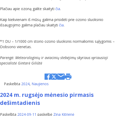
Plačiau apie ozoną galite skaityti
čia
.
Kaip kiekvienam iš mūsų galima prisidėti prie ozono sluoksnio
išsaugojimo galima plačiau skaityti
čia
.
*1 DU – 1/1000 cm storio ozono sluoksnis normaliomis sąlygomis –
Dobsono vienetas.
Parengė: Meteorologinių ir aviacinių stebėjimų skyriaus vyriausioji
specialistė Gintarė Giliūtė
Paskelbta
2024
,
Naujienos
2024 m. rugsėjo mėnesio pirmasis
dešimtadienis
Paskelbta
2024-09-11
paskelbė
Zina Kitrienė