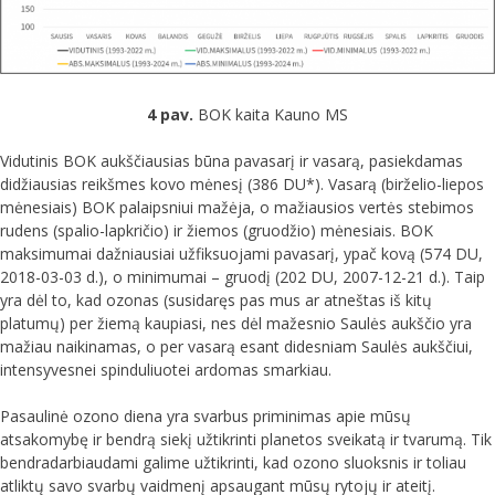
4 pav.
BOK kaita Kauno MS
Vidutinis BOK aukščiausias būna pavasarį ir vasarą, pasiekdamas
didžiausias reikšmes kovo mėnesį (386 DU*). Vasarą (birželio-liepos
mėnesiais) BOK palaipsniui mažėja, o mažiausios vertės stebimos
rudens (spalio-lapkričio) ir žiemos (gruodžio) mėnesiais. BOK
maksimumai dažniausiai užfiksuojami pavasarį, ypač kovą (574 DU,
2018-03-03 d.), o minimumai – gruodį (202 DU, 2007-12-21 d.). Taip
yra dėl to, kad ozonas (susidaręs pas mus ar atneštas iš kitų
platumų) per žiemą kaupiasi, nes dėl mažesnio Saulės aukščio yra
mažiau naikinamas, o per vasarą esant didesniam Saulės aukščiui,
intensyvesnei spinduliuotei ardomas smarkiau.
Pasaulinė ozono diena yra svarbus priminimas apie mūsų
atsakomybę ir bendrą siekį užtikrinti planetos sveikatą ir tvarumą. Tik
bendradarbiaudami galime užtikrinti, kad ozono sluoksnis ir toliau
atliktų savo svarbų vaidmenį apsaugant mūsų rytojų ir ateitį.