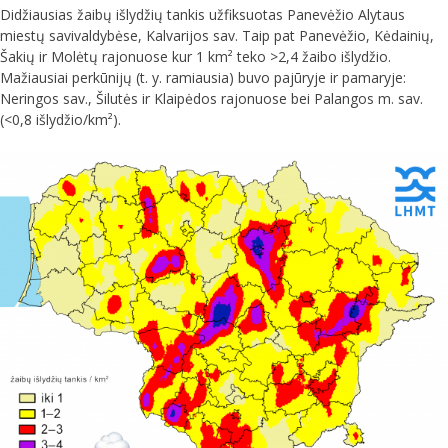
Didžiausias žaibų išlydžių tankis užfiksuotas Panevėžio Alytaus
miestų savivaldybėse, Kalvarijos sav. Taip pat Panevėžio, Kėdainių,
Šakių ir Molėtų rajonuose kur 1 km² teko >2,4 žaibo išlydžio.
Mažiausiai perkūnijų (t. y. ramiausia) buvo pajūryje ir pamaryje:
Neringos sav., Šilutės ir Klaipėdos rajonuose bei Palangos m. sav.
(<0,8 išlydžio/km²).