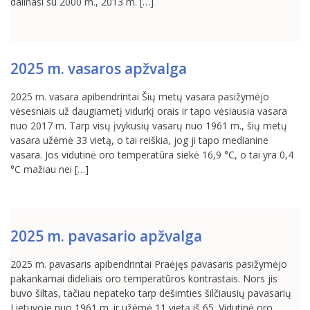
dalinasi su 2000 m., 2013 m. […]
2025 m. vasaros apžvalga
2025 m. vasara apibendrintai Šių metų vasara pasižymėjo
vėsesniais už daugiametį vidurkį orais ir tapo vėsiausia vasara
nuo 2017 m. Tarp visų įvykusių vasarų nuo 1961 m., šių metų
vasara užėmė 33 vietą, o tai reiškia, jog ji tapo medianine
vasara. Jos vidutinė oro temperatūra siekė 16,9 °C, o tai yra 0,4
°C mažiau nei […]
2025 m. pavasario apžvalga
2025 m. pavasaris apibendrintai Praėjęs pavasaris pasižymėjo
pakankamai dideliais oro temperatūros kontrastais. Nors jis
buvo šiltas, tačiau nepateko tarp dešimties šilčiausių pavasarių
Lietuvoje nuo 1961 m. ir užėmė 11 vietą iš 65. Vidutinė oro