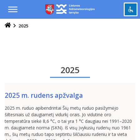
Praleisti
ir
pereiti
į
2025
Pažymėti antraštes
turinį
title
Tolinti
zoom_out
Priartinti
zoom_in
Sumažinti šriftą
remove_circle_outline
2025
Padidinti šriftą
add_circle_outline
Šviesus kontrastas
brightness_high
Tamsus kontrastas
brightness_low
2025 m. rudens apžvalga
Grąžinti
cached
2025 m. ruduo apibendrintai Šių metų ruduo pasižymėjo
viską
šiltesniais už daugiametį vidurkį orais. Jo vidutinė oro
į
temperatūra siekė 8,6 °C, o tai yra 1 °C daugiau nei 1991–2020
pradinę
m. daugiametė norma (SKN). Iš visų įvykusių rudenų nuo 1961
būseną
m., šių metų ruduo tapo septintu šilčiausiu rudeniu ir ta vieta