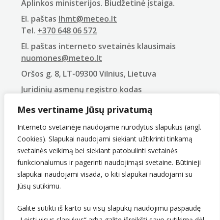
Aplinkos ministerijos. Biudžetinė įstaiga.
El. paštas
lhmt@meteo.lt
Tel.
+370 648 06 572
El. paštas interneto svetainės klausimais
nuomones@meteo.lt
Oršos g. 8, LT-09300 Vilnius, Lietuva
Juridinių asmenų registro kodas
290743240
Mes vertiname Jūsų privatumą
PVM mokėtojo kodas
LT907432416
Interneto svetainėje naudojame nurodytus slapukus (angl.
Cookies). Slapukai naudojami siekiant užtikrinti tinkamą
svetainės veikimą bei siekiant patobulinti svetainės
funkcionalumus ir pagerinti naudojimąsi svetaine. Būtinieji
slapukai naudojami visada, o kiti slapukai naudojami su
Jūsų sutikimu.
Galite sutikti iš karto su visų slapukų naudojimu paspaudę
„Leisti visus slapukus“ arba galite išreikšti savo sutikimą dėl