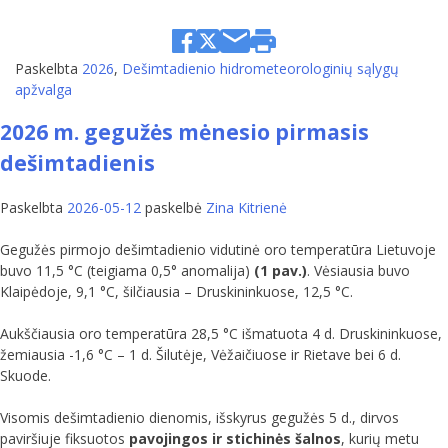
Paskelbta
2026
,
Dešimtadienio hidrometeorologinių sąlygų
apžvalga
2026 m. gegužės mėnesio pirmasis
dešimtadienis
Paskelbta
2026-05-12
paskelbė
Zina Kitrienė
Gegužės pirmojo dešimtadienio vidutinė oro temperatūra Lietuvoje
buvo 11,5 °C (teigiama 0,5° anomalija)
(1 pav.)
. Vėsiausia buvo
Klaipėdoje, 9,1 °C, šilčiausia – Druskininkuose, 12,5 °C.
Aukščiausia oro temperatūra 28,5 °C išmatuota 4 d. Druskininkuose,
žemiausia -1,6 °C – 1 d. Šilutėje, Vėžaičiuose ir Rietave bei 6 d.
Skuode.
Visomis dešimtadienio dienomis, išskyrus gegužės 5 d., dirvos
paviršiuje fiksuotos
pavojingos ir stichinės šalnos
, kurių metu