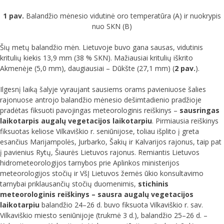
1 pav.
Balandžio mėnesio vidutinė oro temperatūra (A) ir nuokrypis
nuo SKN (B)
Šių metų balandžio mėn. Lietuvoje buvo gana sausas, vidutinis
kritulių kiekis 13,9 mm (38 % SKN). Mažiausiai kritulių iškrito
Akmenėje (5,0 mm), daugiausiai – Dūkšte (27,1 mm) (
2 pav.
).
Ilgesnį laiką šalyje vyraujant sausiems orams pavieniuose šalies
rajonuose antrojo balandžio mėnesio dešimtadienio pradžioje
pradėtas fiksuoti pavojingas meteorologinis reiškinys –
sausringas
laikotarpis augalų vegetacijos laikotarpiu
. Pirmiausia reiškinys
fiksuotas keliose Vilkaviškio r. seniūnijose, toliau išplito į greta
esančius Marijampolės, Jurbarko, Šakių ir Kalvarijos rajonus, taip pat
į pavienius Rytų, Šiaurės Lietuvos rajonus. Remiantis Lietuvos
hidrometeorologijos tarnybos prie Aplinkos ministerijos
meteorologijos stočių ir VšĮ Lietuvos žemės ūkio konsultavimo
tarnybai priklausančių stočių duomenimis,
stichinis
meteorologinis reiškinys – sausra augalų vegetacijos
laikotarpiu
balandžio 24–26 d. buvo fiksuota Vilkaviškio r. sav.
Vilkaviškio miesto seniūnijoje (trukmė 3 d.), balandžio 25–26 d. –