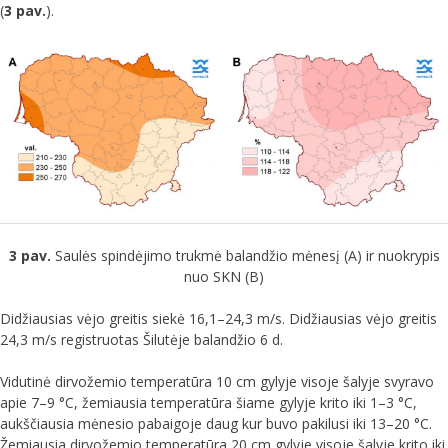
(
3 pav.
).
3 pav.
Saulės spindėjimo trukmė balandžio mėnesį (A) ir nuokrypis
nuo SKN (B)
Didžiausias vėjo greitis siekė 16,1–24,3 m/s. Didžiausias vėjo greitis
24,3 m/s registruotas Šilutėje balandžio 6 d.
Vidutinė dirvožemio temperatūra 10 cm gylyje visoje šalyje svyravo
apie 7–9 °C, žemiausia temperatūra šiame gylyje krito iki 1–3 °C,
aukščiausia mėnesio pabaigoje daug kur buvo pakilusi iki 13–20 °C.
Žemiausia dirvožemio temperatūra 20 cm gylyje visoje šalyje krito iki