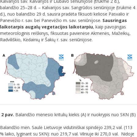
Kalvarijos sav. Kalvarijos ir Liubavo seniūnijose (trukmė 2 d.),
balandžio 25–28 d. – Kalvarijos sav. Sangrūdos seniūnijoje (trukmė 4
d.), nuo balandžio 29 d. sausra pradėta fiksuoti keliose Pasvalio ir
Panevėžio r. sav. bei Panevėžio m. sav. seniūnijose.
Sausringas
laikotarpis augalų vegetacijos laikotarpiu
, kaip pavojingas
meteorologinis reiškinys, fiksuotas pavienėse Akmenės, Mažeikių,
Radviliškio, Kėdainių ir Šakių r. sav. seniūnijose.
2 pav.
Balandžio mėnesio kritulių kiekis (A) ir nuokrypis nuo SKN (B)
Balandžio mėn. Saulė Lietuvoje vidutiniškai spindėjo 239,2 val. (113
% laiko, lyginant su SKN): nuo 219,7 val. Vilniuje iki 270,0 val. Nidoje