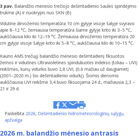
3 pav.
Balandžio mėnesio trečiojo dešimtadienio Saulės spindėjimo
trukmė (A) ir nuokrypis nuo SKN (B)
Vidutinė dirvožemio temperatūra 10 cm gylyje visoje šalyje svyravo
apie 8–12 °C, žemiausia temperatūra šiame gylyje krito iki 3–5 °C,
aukščiausia kilo iki 12–19 °C. Žemiausia dirvožemio temperatūra 20
cm gylyje visoje šalyje krito iki 5–8 °C, aukščiausia kilo iki 10–15 °C.
Kauno AMS trečiąjį balandžio mėnesio dešimtadienį fiksuotos
žemos ir vidutinės Ultravioletinės spinduliuotės indekso (toliau – UVI)
reikšmės, kurių vidurkis buvo 2,8 UVI, (0,6 mažiau už daugiametį
(2001–2020 m.) šio dešimtadienio vidurkį). Šiomis dienomis
aukščiausia UVI reikšmė 3,4 buvo fiksuojama 24 d., mažiausia 2,3 –
21 ir 29 d.
Paskelbta
2026
,
Dešimtadienio hidrometeorologinių sąlygų
apžvalga
2026 m. balandžio mėnesio antrasis