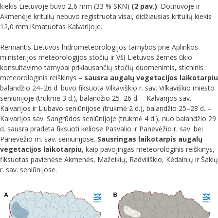
kiekis Lietuvoje buvo 2,6 mm (33 % SKN)
(2 pav.)
. Dotnuvoje ir
Akmenėje kritulių nebuvo registruota visai, didžiausias kritulių kiekis
12,0 mm išmatuotas Kalvarijoje.
Remiantis Lietuvos hidrometeorologijos tarnybos prie Aplinkos
ministerijos meteorologijos stočių ir VšĮ Lietuvos žemės ūkio
konsultavimo tarnybai priklausančių stočių duomenimis, stichinis
meteorologinis reiškinys –
sausra augalų vegetacijos laikotarpiu
balandžio 24–26 d. buvo fiksuota Vilkaviškio r. sav. Vilkaviškio miesto
seniūnijoje (trukmė 3 d.), balandžio 25–26 d. – Kalvarijos sav.
Kalvarijos ir Liubavo seniūnijose (trukmė 2 d.), balandžio 25–28 d. –
Kalvarijos sav. Sangrūdos seniūnijoje (trukmė 4 d.), nuo balandžio 29
d. sausra pradėta fiksuoti keliose Pasvalio ir Panevėžio r. sav. bei
Panevėžio m. sav. seniūnijose.
Sausringas laikotarpis augalų
vegetacijos laikotarpiu
, kaip pavojingas meteorologinis reiškinys,
fiksuotas pavienėse Akmenės, Mažeikių, Radviliškio, Kėdainių ir Šakių
r. sav. seniūnijose.