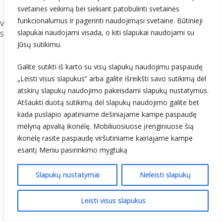
nuokrypis nuo SKN (B)
svetainės veikimą bei siekiant patobulinti svetainės
funkcionalumus ir pagerinti naudojimąsi svetaine. Būtinieji
Vidutinis Saulės spindėjimo laikas Lietuvoje buvo 83,5 val. (124%
slapukai naudojami visada, o kiti slapukai naudojami su
SKN): nuo 73,8 val. Dūkšte iki 90,5 val. Kaune
(3 pav.)
.
Jūsų sutikimu.
Galite sutikti iš karto su visų slapukų naudojimu paspaudę
„Leisti visus slapukus“ arba galite išreikšti savo sutikimą dėl
atskirų slapukų naudojimo pakeisdami slapukų nustatymus.
Atšaukti duotą sutikimą dėl slapukų naudojimo galite bet
kada puslapio apatiniame dešiniajame kampe paspaudę
mėlyną apvalią ikonėlę. Mobiliuosiuose įrenginiuose šią
ikonėlę rasite paspaudę viršutiniame kairiajame kampe
esantį Meniu pasirinkimo mygtuką
Slapukų nustatymai
Neleisti slapukų
Leisti visus slapukus