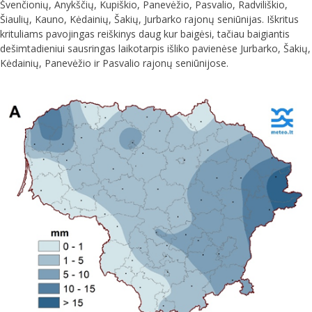
Švenčionių, Anykščių, Kupiškio, Panevėžio, Pasvalio, Radviliškio,
Šiaulių, Kauno, Kėdainių, Šakių, Jurbarko rajonų seniūnijas. Iškritus
krituliams pavojingas reiškinys daug kur baigėsi, tačiau baigiantis
dešimtadieniui sausringas laikotarpis išliko pavienėse Jurbarko, Šakių,
Kėdainių, Panevėžio ir Pasvalio rajonų seniūnijose.