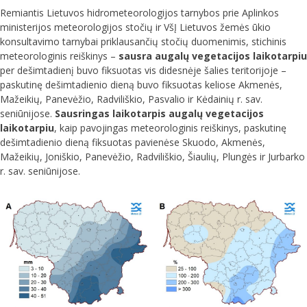
Remiantis Lietuvos hidrometeorologijos tarnybos prie Aplinkos
ministerijos meteorologijos stočių ir VšĮ Lietuvos žemės ūkio
konsultavimo tarnybai priklausančių stočių duomenimis, stichinis
meteorologinis reiškinys –
sausra augalų vegetacijos laikotarpiu
per dešimtadienį buvo fiksuotas vis didesnėje šalies teritorijoje –
paskutinę dešimtadienio dieną buvo fiksuotas keliose Akmenės,
Mažeikių, Panevėžio, Radviliškio, Pasvalio ir Kėdainių r. sav.
seniūnijose.
Sausringas laikotarpis augalų vegetacijos
laikotarpiu
, kaip pavojingas meteorologinis reiškinys, paskutinę
dešimtadienio dieną fiksuotas pavienėse Skuodo, Akmenės,
Mažeikių, Joniškio, Panevėžio, Radviliškio, Šiaulių, Plungės ir Jurbarko
r. sav. seniūnijose.