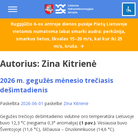
Praleisti
ir
pereiti
į
Rugpjūčio 6-os antroje dienos pusėje Pietų Lietuvoje
Pažymėti antraštes
turinį
title
vietomis numatoma labai smarki audra: perkūnija,
smarkus lietus, škvalas 15–20 m/s, kai kur iki 25
Tolinti
zoom_out
m/s, kruša.
Priartinti
zoom_in
Sumažinti šriftą
Autorius:
Zina Kitrienė
remove_circle_outline
Padidinti šriftą
add_circle_outline
2026 m. gegužės mėnesio trečiasis
Šviesus kontrastas
brightness_high
dešimtadienis
Tamsus kontrastas
brightness_low
Paskelbta
2026-06-01
paskelbė
Zina Kitrienė
Grąžinti
cached
viską
Gegužės trečiojo dešimtadienio vidutinė oro temperatūra Lietuvoje
į
buvo 12,3 °C (neigiama 0,3° anomalija)
(1 pav.)
. Vėsiausia buvo
pradinę
Šventojoje (11,6 °C), šilčiausia – Druskininkuose (14,6 °C).
būseną