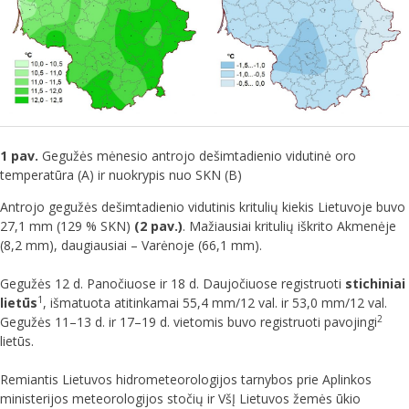
1 pav.
Gegužės mėnesio antrojo dešimtadienio vidutinė oro
temperatūra (A) ir nuokrypis nuo SKN (B)
Antrojo gegužės dešimtadienio vidutinis kritulių kiekis Lietuvoje buvo
27,1 mm (129 % SKN)
(2 pav.)
. Mažiausiai kritulių iškrito Akmenėje
(8,2 mm), daugiausiai – Varėnoje (66,1 mm).
Gegužės 12 d. Panočiuose ir 18 d. Daujočiuose registruoti
stichiniai
1
lietūs
, išmatuota atitinkamai 55,4 mm/12 val. ir 53,0 mm/12 val.
2
Gegužės 11–13 d. ir 17–19 d. vietomis buvo registruoti pavojingi
lietūs.
Remiantis Lietuvos hidrometeorologijos tarnybos prie Aplinkos
ministerijos meteorologijos stočių ir VšĮ Lietuvos žemės ūkio