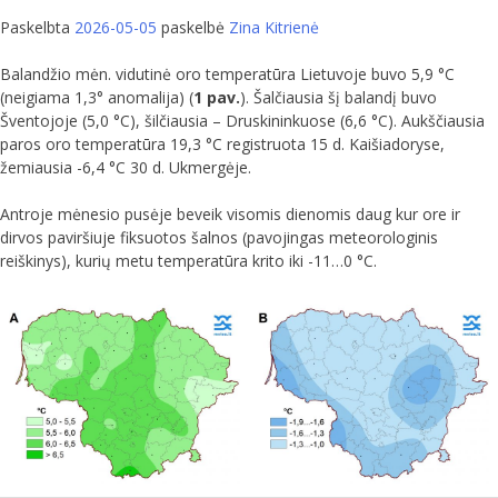
Paskelbta
2026-05-05
paskelbė
Zina Kitrienė
Balandžio mėn. vidutinė oro temperatūra Lietuvoje buvo 5,9 °C
(neigiama 1,3° anomalija) (
1 pav.
). Šalčiausia šį balandį buvo
Šventojoje (5,0 °C), šilčiausia – Druskininkuose (6,6 °C). Aukščiausia
paros oro temperatūra 19,3 °C registruota 15 d. Kaišiadoryse,
žemiausia -6,4 °C 30 d. Ukmergėje.
Antroje mėnesio pusėje beveik visomis dienomis daug kur ore ir
dirvos paviršiuje fiksuotos šalnos (pavojingas meteorologinis
reiškinys), kurių metu temperatūra krito iki -11…0 °C.