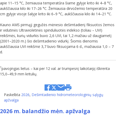
apie 11–15 °C, žemiausia temperatūra šiame gylyje krito iki 4–8 °C,
aukščiausia kilo iki 17–26 °C. Žemiausia dirvožemio temperatūra 20
cm gylyje visoje šalyje krito iki 6–9 °C, aukščiausia kilo iki 14–21 °C.
Kauno AMS pirmąjį gegužės mėnesio dešimtadienį fiksuotos žemos
ir vidutinės Ultravioletinės spinduliuotės indekso (toliau – UVI)
reikšmės, kurių vidurkis buvo 2,6 UVI, tai 1,2 mažiau už daugiametį
(2001–2020 m.) šio dešimtadienio vidurkį. Šiomis dienomis
aukščiausia UVI reikšmė 3,7 buvo fiksuojama 6 d., mažiausia 1,0 – 7
d.
1
pavojingas lietus – kai per 12 val. ar trumpesnį laikotarpį iškrenta
15,0–49,9 mm kritulių.
Paskelbta
2026
,
Dešimtadienio hidrometeorologinių sąlygų
apžvalga
2026 m. balandžio mėn. apžvalga