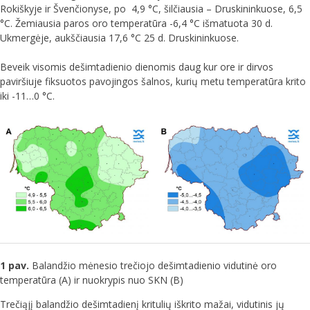
Rokiškyje ir Švenčionyse, po 4,9 °C, šilčiausia – Druskininkuose, 6,5
°C. Žemiausia paros oro temperatūra -6,4 °C išmatuota 30 d.
Ukmergėje, aukščiausia 17,6 °C 25 d. Druskininkuose.
Beveik visomis dešimtadienio dienomis daug kur ore ir dirvos
paviršiuje fiksuotos pavojingos šalnos, kurių metu temperatūra krito
iki -11…0 °C.
1 pav.
Balandžio mėnesio trečiojo dešimtadienio vidutinė oro
temperatūra (A) ir nuokrypis nuo SKN (B)
Trečiąjį balandžio dešimtadienį kritulių iškrito mažai, vidutinis jų