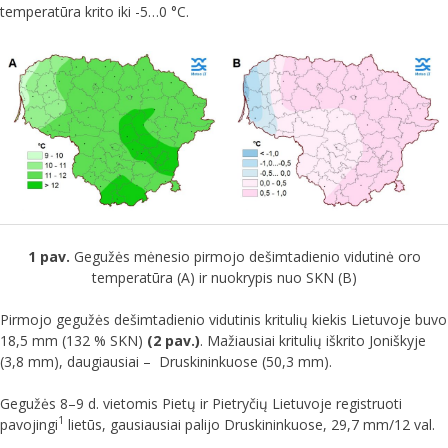
temperatūra krito iki -5…0 °C.
1 pav.
Gegužės mėnesio pirmojo dešimtadienio vidutinė oro
temperatūra (A) ir nuokrypis nuo SKN (B)
Pirmojo gegužės dešimtadienio vidutinis kritulių kiekis Lietuvoje buvo
18,5 mm (132 % SKN)
(2 pav.)
. Mažiausiai kritulių iškrito Joniškyje
(3,8 mm), daugiausiai – Druskininkuose (50,3 mm).
Gegužės 8–9 d. vietomis Pietų ir Pietryčių Lietuvoje registruoti
1
pavojingi
lietūs, gausiausiai palijo Druskininkuose, 29,7 mm/12 val.