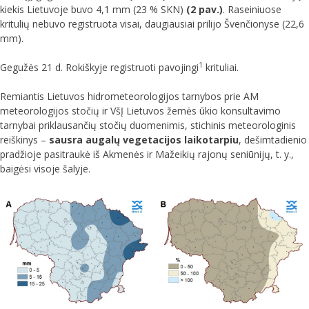
kiekis Lietuvoje buvo 4,1 mm (23 % SKN)
(2 pav.)
. Raseiniuose
kritulių nebuvo registruota visai, daugiausiai prilijo Švenčionyse (22,6
mm).
1
Gegužės 21 d. Rokiškyje registruoti pavojingi
krituliai.
Remiantis Lietuvos hidrometeorologijos tarnybos prie AM
meteorologijos stočių ir VšĮ Lietuvos žemės ūkio konsultavimo
tarnybai priklausančių stočių duomenimis, stichinis meteorologinis
reiškinys –
sausra augalų vegetacijos laikotarpiu
, dešimtadienio
pradžioje pasitraukė iš Akmenės ir Mažeikių rajonų seniūnijų, t. y.,
baigėsi visoje šalyje.