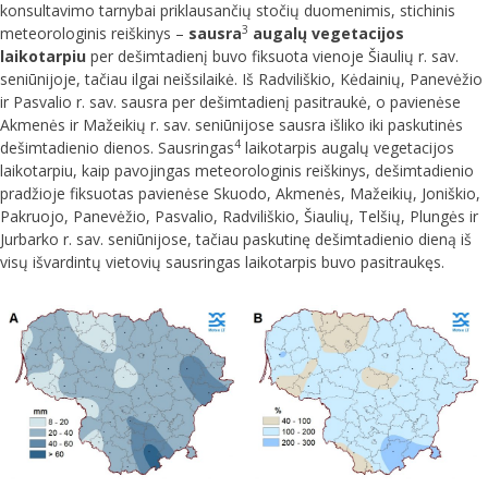
konsultavimo tarnybai priklausančių stočių duomenimis, stichinis
3
meteorologinis reiškinys –
sausra
augalų vegetacijos
laikotarpiu
per dešimtadienį buvo fiksuota vienoje Šiaulių r. sav.
seniūnijoje, tačiau ilgai neišsilaikė. Iš Radviliškio, Kėdainių, Panevėžio
ir Pasvalio r. sav. sausra per dešimtadienį pasitraukė, o pavienėse
Akmenės ir Mažeikių r. sav. seniūnijose sausra išliko iki paskutinės
4
dešimtadienio dienos. Sausringas
laikotarpis augalų vegetacijos
laikotarpiu, kaip pavojingas meteorologinis reiškinys, dešimtadienio
pradžioje fiksuotas pavienėse Skuodo, Akmenės, Mažeikių, Joniškio,
Pakruojo, Panevėžio, Pasvalio, Radviliškio, Šiaulių, Telšių, Plungės ir
Jurbarko r. sav. seniūnijose, tačiau paskutinę dešimtadienio dieną iš
visų išvardintų vietovių sausringas laikotarpis buvo pasitraukęs.