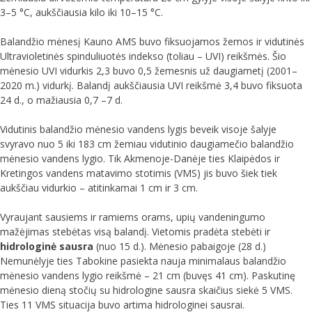
3–5 °C, aukščiausia kilo iki 10–15 °C.
Balandžio mėnesį Kauno AMS buvo fiksuojamos žemos ir vidutinės
Ultravioletinės spinduliuotės indekso (toliau – UVI) reikšmės. Šio
mėnesio UVI vidurkis 2,3 buvo 0,5 žemesnis už daugiametį (2001–
2020 m.) vidurkį. Balandį aukščiausia UVI reikšmė 3,4 buvo fiksuota
24 d., o mažiausia 0,7 –7 d.
Vidutinis balandžio mėnesio vandens lygis beveik visoje šalyje
svyravo nuo 5 iki 183 cm žemiau vidutinio daugiamečio balandžio
mėnesio vandens lygio. Tik Akmenoje-Danėje ties Klaipėdos ir
Kretingos vandens matavimo stotimis (VMS) jis buvo šiek tiek
aukščiau vidurkio – atitinkamai 1 cm ir 3 cm.
Vyraujant sausiems ir ramiems orams, upių vandeningumo
mažėjimas stebėtas visą balandį. Vietomis pradėta stebėti ir
hidrologinė sausra
(nuo 15 d.). Mėnesio pabaigoje (28 d.)
Nemunėlyje ties Tabokine pasiekta nauja minimalaus balandžio
mėnesio vandens lygio reikšmė – 21 cm (buvęs 41 cm). Paskutinę
mėnesio dieną stočių su hidrologine sausra skaičius siekė 5 VMS.
Ties 11 VMS situacija buvo artima hidrologinei sausrai.