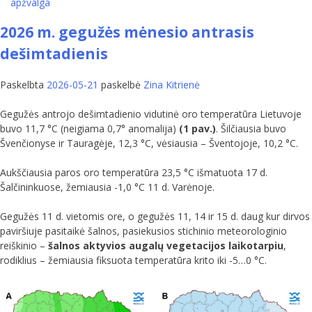
apžvalga
2026 m. gegužės mėnesio antrasis
dešimtadienis
Paskelbta
2026-05-21
paskelbė
Zina Kitrienė
Gegužės antrojo dešimtadienio vidutinė oro temperatūra Lietuvoje
buvo 11,7 °C (neigiama 0,7° anomalija)
(1 pav.)
. Šilčiausia buvo
Švenčionyse ir Tauragėje, 12,3 °C, vėsiausia – Šventojoje, 10,2 °C.
Aukščiausia paros oro temperatūra 23,5 °C išmatuota 17 d.
Šalčininkuose, žemiausia -1,0 °C 11 d. Varėnoje.
Gegužės 11 d. vietomis ore, o gegužės 11, 14 ir 15 d. daug kur dirvos
paviršiuje pasitaikė šalnos, pasiekusios stichinio meteorologinio
reiškinio –
šalnos aktyvios augalų vegetacijos laikotarpiu
,
rodiklius – žemiausia fiksuota temperatūra krito iki -5…0 °C.