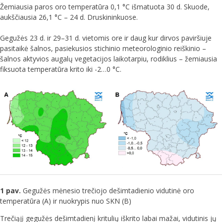
Žemiausia paros oro temperatūra 0,1 °C išmatuota 30 d. Skuode,
aukščiausia 26,1 °C – 24 d. Druskininkuose.
Gegužės 23 d. ir 29–31 d. vietomis ore ir daug kur dirvos paviršiuje
pasitaikė šalnos, pasiekusios stichinio meteorologinio reiškinio –
šalnos aktyvios augalų vegetacijos laikotarpiu, rodiklius – žemiausia
fiksuota temperatūra krito iki -2…0 °C.
1 pav.
Gegužės mėnesio trečiojo dešimtadienio vidutinė oro
temperatūra (A) ir nuokrypis nuo SKN (B)
Trečiąjį gegužės dešimtadienį kritulių iškrito labai mažai, vidutinis jų