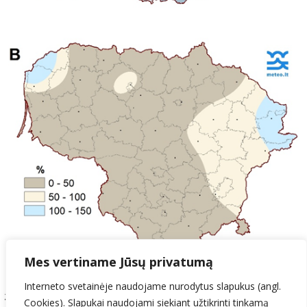
Mes vertiname Jūsų privatumą
Interneto svetainėje naudojame nurodytus slapukus (angl.
2 pav
. Balandžio mėnesio antrojo dešimtadienio kritulių kiekis (A) ir
Cookies). Slapukai naudojami siekiant užtikrinti tinkamą