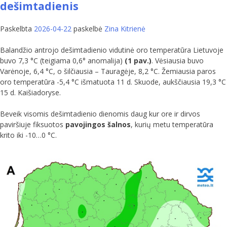
dešimtadienis
Paskelbta
2026-04-22
paskelbė
Zina Kitrienė
Balandžio antrojo dešimtadienio vidutinė oro temperatūra Lietuvoje
buvo 7,3 °C (teigiama 0,6° anomalija)
(1 pav.)
. Vėsiausia buvo
Varėnoje, 6,4 °C, o šilčiausia – Tauragėje, 8,2 °C. Žemiausia paros
oro temperatūra -5,4 °C išmatuota 11 d. Skuode, aukščiausia 19,3 °C
15 d. Kaišiadoryse.
Beveik visomis dešimtadienio dienomis daug kur ore ir dirvos
paviršiuje fiksuotos
pavojingos šalnos
, kurių metu temperatūra
krito iki -10…0 °C.