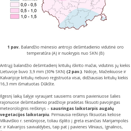
1 pav.
Balandžio mėnesio antrojo dešimtadienio vidutinė oro
temperatūra (A) ir nuokrypis nuo SKN (B)
Antrąjį balandžio dešimtadienį kritulių iškrito mažai, vidutinis jų kiekis
Lietuvoje buvo 3,9 mm (30% SKN)
(2 pav.)
. Nidoje, Mažeikiuose ir
Kalvarijoje kritulių nebuvo registruota visai, didžiausias kritulių kiekis
16,3 mm išmatuotas Dūkšte.
Ilgesnį laiką šalyje vyraujant sausiems orams pavieniuose šalies
rajonuose dešimtadienio pradžioje pradėtas fiksuoti pavojingas
meteorologinis reiškinys –
sausringas laikotarpis
augalų
vegetacijos laikotarpiu
. Pirmiausia reiškinys fiksuotas keliose
Vilkaviškio r. seniūnijose, toliau išplito į greta esančias Marijampolės
r. ir Kalvarijos savivaldybes, taip pat į pavienes Vilniaus, Ignalinos,