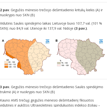
2 pav
. Gegužės mėnesio trečiojo dešimtadienio kritulių kiekis (A) ir
nuokrypis nuo SKN (B)
Vidutinis Saulės spindėjimo laikas Lietuvoje buvo 107,7 val. (101 %
SKN): nuo 84,9 val. Utenoje iki 137,9 val. Nidoje
(3 pav.)
.
3 pav.
Gegužės mėnesio trečiojo dešimtadienio Saulės spindėjimo
trukmė (A) ir nuokrypis nuo SKN (B)
Kauno AMS trečiąjį gegužės mėnesio dešimtadienį fiksuotos
vidutinės ir aukštos Ultravioletinės spinduliuotės indekso (toliau –