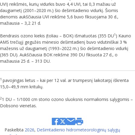
UVI) reikšmės, kurių vidurkis buvo 4,4 UVI, tai 0,3 mažiau už
daugiametį (2001–2020 m.) šio dešimtadienio vidurkį. Šiomis
dienomis aukščiausia UVI reikšmė 5,6 buvo fiksuojama 30 d.,
mažiausia – 3,2 21 d.
1
Bendrasis ozono kiekis (toliau – BOK) išmatuotas (355 DU
) Kauno
AMS trečiąjį gegužės mėnesio dešimtadienį buvo vidutiniškai 3 %
mažesnis už daugiametį (1993–2022 m.) šio dešimtadienio vidurkį
(365 DU). Aukščiausia BOK reikšmė 390 DU fiksuota 27 d., o
mažiausia 25 d. – 313 DU.
1
pavojingas lietus – kai per 12 val. ar trumpesnį laikotarpį iškrenta
15,0–49,9 mm kritulių.
2
1 DU – 1/1000 cm storio ozono sluoksnis normaliomis sąlygomis –
Dobsono vienetas.
Paskelbta
2026
,
Dešimtadienio hidrometeorologinių sąlygų