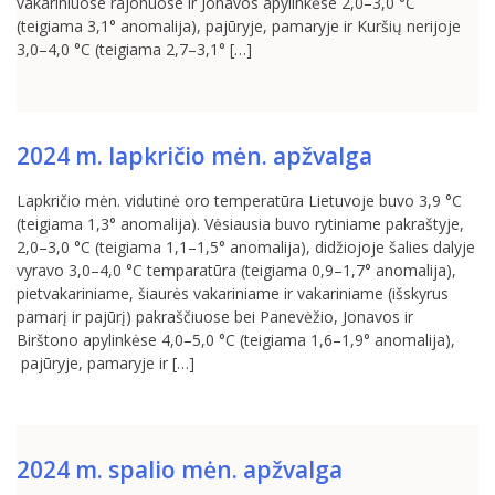
vakariniuose rajonuose ir Jonavos apylinkėse 2,0–3,0 °C
(teigiama 3,1° anomalija), pajūryje, pamaryje ir Kuršių nerijoje
3,0–4,0 °C (teigiama 2,7–3,1° […]
2024 m. lapkričio mėn. apžvalga
Lapkričio mėn. vidutinė oro temperatūra Lietuvoje buvo 3,9 °C
(teigiama 1,3° anomalija). Vėsiausia buvo rytiniame pakraštyje,
2,0–3,0 °C (teigiama 1,1–1,5° anomalija), didžiojoje šalies dalyje
vyravo 3,0–4,0 °C temparatūra (teigiama 0,9–1,7° anomalija),
pietvakariniame, šiaurės vakariniame ir vakariniame (išskyrus
pamarį ir pajūrį) pakraščiuose bei Panevėžio, Jonavos ir
Birštono apylinkėse 4,0–5,0 °C (teigiama 1,6–1,9° anomalija),
pajūryje, pamaryje ir […]
2024 m. spalio mėn. apžvalga