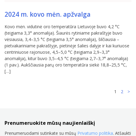
2024 m. kovo mėn. apžvalga
Kovo mėn. vidutinė oro temperatūra Lietuvoje buvo 4,2 °C
(teigiama 3,3° anomalija). Šiaurės rytiniame pakraštyje buvo
vėsiausia, 3,4–3,5 °C (teigiama 3,5° anomalija), šilčiausia –
pietvakariniame pakraštyje, pietinėje šalies dalyje ir kai kuriuose
centriniuose rajonuose, 4,5–5,0 °C (teigiama 2,9–3,3°
anomalija), kitur buvo 3,5–4,5 °C (teigiama 2,7–3,7° anomalija)
(1 pav.). Aukščiausia parų oro temperatūra siekė 18,8–25,5 °C,
[…]
Naviga
1
2
>
tarp
įrašų
Prenumeruokite mūsų naujienlaiškį
Prenumeruodami sutinkate su mūsų
Privatumo politika
. Atšaukti