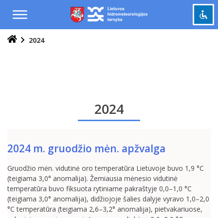
Praleisti
ir
pereiti
į
2024
Pažymėti antraštes
turinį
title
Tolinti
zoom_out
Priartinti
zoom_in
Sumažinti šriftą
remove_circle_outline
2024
Padidinti šriftą
add_circle_outline
Šviesus kontrastas
brightness_high
Tamsus kontrastas
brightness_low
2024 m. gruodžio mėn. apžvalga
Grąžinti
cached
Gruodžio mėn. vidutinė oro temperatūra Lietuvoje buvo 1,9 °C
viską
(teigiama 3,0° anomalija). Žemiausia mėnesio vidutinė
į
temperatūra buvo fiksuota rytiniame pakraštyje 0,0–1,0 °C
pradinę
(teigiama 3,0° anomalija), didžiojoje šalies dalyje vyravo 1,0–2,0
būseną
°C temperatūra (teigiama 2,6–3,2° anomalija), pietvakariuose,