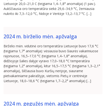
Lietuvoje 20,0–21,0 C (teigiama 1,4–1,8° anomalija) (1 pav.).
Aukščiausia oro temperatūra siekė 29,6–34,9 °C, žemiausia
nukrito iki 7,3–12,0 °C, Nidoje ir Ventėje 13,2–13,7 °C. […]
2024 m. birželio mėn. apžvalga
Birželio mėn. vidutinė oro temperatūra Lietuvoje buvo 17,6 °C
(teigiama 1,7° anomalija): vėsiausia buvo šiaurės vakariniuose
rajonuose, 16,5–17,0 °C (teigiama 1,4–1,8° anomalija),
didžiojoje šalies dalyje vyravo 17,0–18,0 °C temperatūra
(teigiama 1,2° anomalija), kitur 16,5–17,5 °C (teigiama 1,3–2,1°
anomalija), šilčiausia buvo Kuršių nerijoje, siaurame
pietvakariniame pakraštyje, vietomis Pietų ir centrinėje
Lietuvoje, 18,0–18,6 °C (teigiama 1,7–2,2° anomalija) […]
2024 m. gegužės mėn. apžvalga