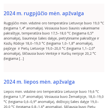
2024 m. rugpjūčio mėn. apžvalga
Rugpjūčio mėn. vidutinė oro temperatūra Lietuvoje buvo 19,0 °C
(teigiama 1,4° anomalija). Vėsiausia buvo šiaurės vakariniame
pakraštyje, temperatūra buvo 17,5–18,0 °C (teigiama 0,5°
anomalija), šiaurinėje šalies dalyje, pietrytiniame pakraštyje ir
Kazlų Rūdoje 18,0–19,0 °C (teigiama 1,0–1,8° anomalija),
pajūryje ir Pietų Lietuvoje 19,0–20,0 °C (teigiama 1,1–2,0°
anomalija), šilčiausia buvo Ventėje ir Kuršių nerijoje 20,2 °C
(teigiama […]
2024 m. liepos mėn. apžvalga
Liepos mėn. vidutinė oro temperatūra Lietuvoje buvo 19,6 °C
(teigiama 1,3° anomalija). Vėsiausia buvo Žemaitijoje, 18,0–19,0
°C (teigiama 0,6–0,9° anomalija), didžiojoj šalies dalyje 19,0–
20,0 °C (teigiama 0,8–1,6° anomalija), šilčiausia buvo Pietų