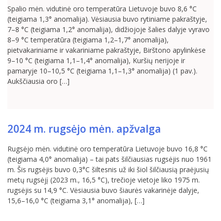
Spalio mėn. vidutinė oro temperatūra Lietuvoje buvo 8,6 °C
(teigiama 1,3° anomalija). Vėsiausia buvo rytiniame pakraštyje,
7–8 °C (teigiama 1,2° anomalija), didžiojoje šalies dalyje vyravo
8–9 °C temperatūra (teigiama 1,2–1,7° anomalija),
pietvakariniame ir vakariniame pakraštyje, Birštono apylinkėse
9–10 °C (teigiama 1,1–1,4° anomalija), Kuršių nerijoje ir
pamaryje 10–10,5 °C (teigiama 1,1–1,3° anomalija) (1 pav.).
Aukščiausia oro […]
2024 m. rugsėjo mėn. apžvalga
Rugsėjo mėn. vidutinė oro temperatūra Lietuvoje buvo 16,8 °C
(teigiama 4,0° anomalija) – tai pats šilčiausias rugsėjis nuo 1961
m. Šis rugsėjis buvo 0,3°C šiltesnis už iki šiol šilčiausią praėjusių
metų rugsėjį (2023 m., 16,5 °C), trečioje vietoje liko 1975 m.
rugsėjis su 14,9 °C. Vėsiausia buvo šiaurės vakarinėje dalyje,
15,6–16,0 °C (teigiama 3,1° anomalija), […]