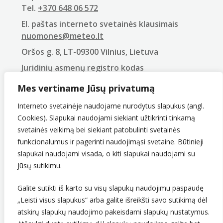
Tel.
+370 648 06 572
El. paštas interneto svetainės klausimais
nuomones@meteo.lt
Oršos g. 8, LT-09300 Vilnius, Lietuva
Juridinių asmenų registro kodas
290743240
Mes vertiname Jūsų privatumą
PVM mokėtojo kodas
LT907432416
Interneto svetainėje naudojame nurodytus slapukus (angl.
Cookies). Slapukai naudojami siekiant užtikrinti tinkamą
svetainės veikimą bei siekiant patobulinti svetainės
funkcionalumus ir pagerinti naudojimąsi svetaine. Būtinieji
slapukai naudojami visada, o kiti slapukai naudojami su
Jūsų sutikimu.
Galite sutikti iš karto su visų slapukų naudojimu paspaudę
Sekite mus
„Leisti visus slapukus“ arba galite išreikšti savo sutikimą dėl
atskirų slapukų naudojimo pakeisdami slapukų nustatymus.