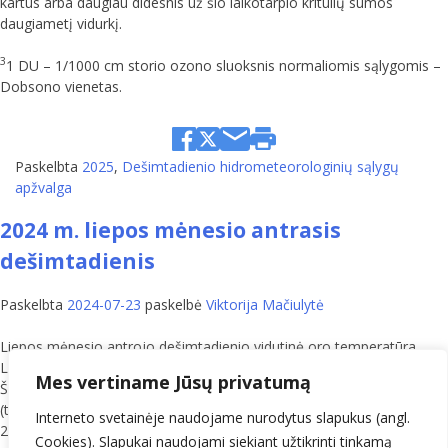
kartus arba daugiau didesnis už šio laikotarpio kritulių sumos
daugiametį vidurkį.
3
1 DU – 1/1000 cm storio ozono sluoksnis normaliomis sąlygomis –
Dobsono vienetas.
Paskelbta
2025
,
Dešimtadienio hidrometeorologinių sąlygų
apžvalga
2024 m. liepos mėnesio antrasis
dešimtadienis
Paskelbta
2024-07-23
paskelbė
Viktorija Mačiulytė
Liepos mėnesio antrojo dešimtadienio vidutinė oro temperatūra
Lietuvoje buvo 20,9 °C (teigiama 2,7° anomalija). Vėsiausia buvo
Mes vertiname Jūsų privatumą
Šiaurės vakarų Lietuvoje (išskyrus siaurą pajūrio ruožą), 19,2–19,9 °C
(teigiama 1,6–2,2° anomalija), šilčiausia – Birštone ir Druskininkuose,
Interneto svetainėje naudojame nurodytus slapukus (angl.
22,2–22,5 °C. Pietinėje, pietrytinėje, rytinėje Lietuvos dalyje (išskyrus
Cookies). Slapukai naudojami siekiant užtikrinti tinkamą