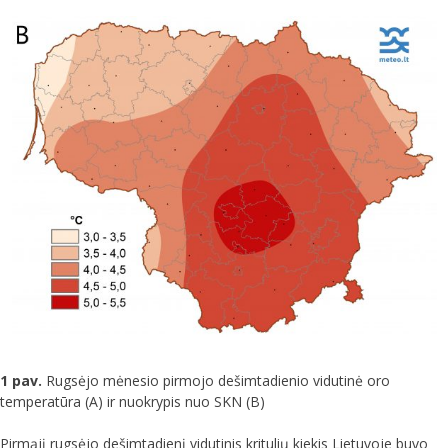
1 pav.
Rugsėjo mėnesio pirmojo dešimtadienio vidutinė oro
temperatūra (A) ir nuokrypis nuo SKN (B)
Pirmąjį rugsėjo dešimtadienį vidutinis kritulių kiekis Lietuvoje buvo