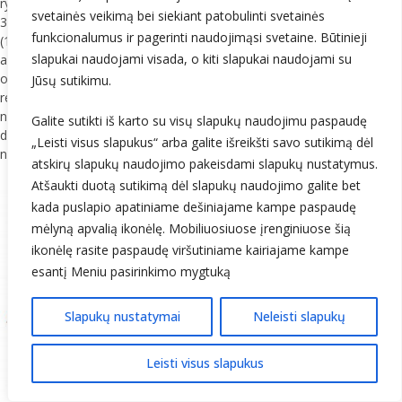
rytinį pakraštį) ir centriniuose rajonuose 21,0–21,9 °C (teigiama 2,7–
svetainės veikimą bei siekiant patobulinti svetainės
3,5° anomalija), o kitur – 20,0–21,0 °C (teigiama 1,9–2,8° anomalija)
funkcionalumus ir pagerinti naudojimąsi svetaine. Būtinieji
(1 pav.). Žemiausia oro temperatūra 9,3 °C registruota 20 d. Šilutėje,
slapukai naudojami visada, o kiti slapukai naudojami su
aukščiausia – 34,9 °C 11 d. Druskininkuose. Liepos 11–17 dienomis
oro temperatūrai perkopus +30 °C vietomis registruotas pavojingas
Jūsų sutikimu.
1
reiškinys karštis
. Liepos 11-osios naktį keturiose, liepos 13-osios
naktį trijose, liepos 16-osios naktį vienoje ir liepos 17-osios naktį
Galite sutikti iš karto su visų slapukų naudojimu paspaudę
dviejose meteorologijos stotyse žemiausia oro temperatūra
„Leisti visus slapukus“ arba galite išreikšti savo sutikimą dėl
nenukrito žemiau +20 °C ir registruota tropinė naktis.
atskirų slapukų naudojimo pakeisdami slapukų nustatymus.
Atšaukti duotą sutikimą dėl slapukų naudojimo galite bet
kada puslapio apatiniame dešiniajame kampe paspaudę
mėlyną apvalią ikonėlę. Mobiliuosiuose įrenginiuose šią
ikonėlę rasite paspaudę viršutiniame kairiajame kampe
esantį Meniu pasirinkimo mygtuką
Slapukų nustatymai
Neleisti slapukų
Leisti visus slapukus