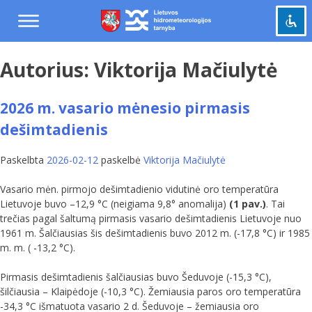
Praleisti
ir
pereiti
į
Autorius:
Viktorija Mačiulytė
Pažymėti antraštes
turinį
title
Tolinti
zoom_out
2026 m. vasario mėnesio pirmasis
Priartinti
zoom_in
dešimtadienis
Sumažinti šriftą
remove_circle_outline
Padidinti šriftą
Paskelbta
2026-02-12
paskelbė
Viktorija Mačiulytė
add_circle_outline
Šviesus kontrastas
brightness_high
Vasario mėn. pirmojo dešimtadienio vidutinė oro temperatūra
Lietuvoje buvo –12,9 °C (neigiama 9,8° anomalija)
(1 pav.)
. Tai
Tamsus kontrastas
brightness_low
trečias pagal šaltumą pirmasis vasario dešimtadienis Lietuvoje nuo
1961 m. Šalčiausias šis dešimtadienis buvo 2012 m. (-17,8 °C) ir 1985
Grąžinti
cached
m. m. ( -13,2 °C).
viską
į
Pirmasis dešimtadienis šalčiausias buvo Šeduvoje (-15,3 °C),
pradinę
šilčiausia – Klaipėdoje (-10,3 °C). Žemiausia paros oro temperatūra
būseną
-34,3 °C išmatuota vasario 2 d. Šeduvoje – žemiausia oro