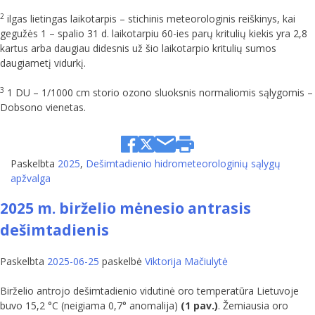
2
ilgas lietingas laikotarpis – stichinis meteorologinis reiškinys, kai
gegužės 1 – spalio 31 d. laikotarpiu 60-ies parų kritulių kiekis yra 2,8
kartus arba daugiau didesnis už šio laikotarpio kritulių sumos
daugiametį vidurkį.
3
1 DU – 1/1000 cm storio ozono sluoksnis normaliomis sąlygomis –
Dobsono vienetas.
Paskelbta
2025
,
Dešimtadienio hidrometeorologinių sąlygų
apžvalga
2025 m. birželio mėnesio antrasis
dešimtadienis
Paskelbta
2025-06-25
paskelbė
Viktorija Mačiulytė
Birželio antrojo dešimtadienio vidutinė oro temperatūra Lietuvoje
buvo 15,2 °C (neigiama 0,7° anomalija)
(1 pav.)
. Žemiausia oro