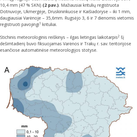
10,4 mm (47 % SKN)
(2 pav.)
. Mažiausiai kritulių registruota
Dotnuvoje, Ukmergėje, Druskininkuose ir Kaišiadoryse – iki 1 mm,
daugiausiai Varėnoje – 35,6mm. Rugsėjo 3, 6 ir 7 dienomis vietomis
1
registruoti pavojingi
krituliai.
2
Stichinis meteorologinis reiškinys – ilgas lietingas laikotarpis
šį
dešimtadienį buvo fiksuojamas Varėnos ir Trakų r. sav. teritorijose
esančiose automatinėse meteorologijos stotyse.