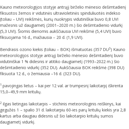
Kauno meteorologijos stotyje antrąjį birželio mėnesio dešimtadienį
fiksuotos žemos ir vidutinės ultravioletinės spinduliuotės indekso
(toliau – UVI) reikšmės, kurių nuokrypis vidutiniškai buvo 0,8 UVI
mažesnis už daugiametį (2001–2020 m.) šio dešimtadienio vidurkį
(5,3 UVI). Šiomis dienomis aukščiausia UVI reikšmė (5,4 UVI) buvo
fiksuojama 16 d., mažiausia – 20 d. (1,9 UVI).
3
Bendrasis ozono kiekis (toliau – BOK) išmatuotas (357 DU
) Kauno
meteorologijos stotyje antrąjį birželio mėnesio dešimtadienį buvo
vidutiniškai 1 % didesnis ir atitiko daugiametį (1993–2022 m.) šio
dešimtadienio vidurkį (352 DU). Aukščiausia BOK reikšmė (398 DU)
fiksuota 12 d., o žemiausia –16 d. (323 DU).
1
pavojingas lietus – kai per 12 val. ar trumpesnį laikotarpį iškrenta
15,0–49,9 mm kritulių.
2
ilgas lietingas laikotarpis – stichinis meteorologinis reiškinys, kai
gegužės 1 – spalio 31 d. laikotarpiu 60-ies parų kritulių kiekis yra 2,8
kartus arba daugiau didesnis už šio laikotarpio kritulių sumos
daugiametį vidurkį.