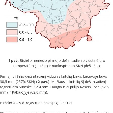
1 pav.
Birželio mėnesio pirmojo dešimtadienio vidutinė oro
temperatūra (kairėje) ir nuokrypis nuo SKN (dešinėje)
Pirmąjį birželio dešimtadienį vidutinis kritulių kiekis Lietuvoje buvo
38,5 mm (257% SKN)
(2 pav.)
. Mažiausiai kritulių šį dešimtadienį
registruota Šumske, 12,4 mm. Daugiausiai prilijo Raseiniuose (62,6
mm) ir Pakruojyje (62,0 mm).
1
Birželio 4 – 9 d. registruoti pavojingi
krituliai.
2