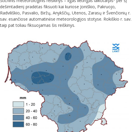
Stichinis meteorologinis reiškinys – ilgas lietingas laikotarpis
per šį
dešimtadienį pradėtas fiksuoti kai kuriose Joniškio, Pakruojo,
Radviliškio, Pasvalio, Biržų, Anykščių, Utenos, Zarasų ir Švenčionių r.
sav. esančiose automatinėse meteorologijos stotyse. Rokiškio r. sav.
taip pat toliau fiksuojamas šis reiškinys.