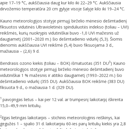
apie 17–19 °C, aukščiausia daug kur kilo iki 22–29 °C. Aukščiausia
dirvožemio temperatūra 20 cm gylyje visoje šalyje kilo iki 19–24 °C.
Kauno meteorologijos stotyje pirmąjį birželio mėnesio dešimtadienį
fiksuotos vidutinės Ultravioletinės spinduliuotės indekso (toliau – UVI)
reikšmės, kurių nuokrypis vidutiniškai buvo -1,0 UVI mažesnis už
daugiametį (2001–2020 m.) šio dešimtadienio vidurkį (5,3). Šiomis
dienomis aukščiausia UVI reikšmė (5,4) buvo fiksuojama 3 d.,
mažiausia – (2,6) 9 d.
3
Bendrasis ozono kiekis (toliau – BOK) išmatuotas (351 DU
) Kauno
meteorologijos stotyje pirmąjį birželio mėnesio dešimtadienį buvo
vidutiniškai 1 % mažesnis ir atitiko daugiametį (1993–2022 m.) šio
dešimtadienio vidurkį (355 DU). Aukščiausia BOK reikšmė (383 DU)
fiksuota 9 d., o mažiausia 1 d. (329 DU).
1
pavojingas lietus – kai per 12 val. ar trumpesnį laikotarpį iškrenta
15,0–49,9 mm kritulių.
2
ilgas lietingas laikotarpis – stichinis meteorologinis reiškinys, kai
gegužės 1 – spalio 31 d. laikotarpiu 60-ies parų kritulių kiekis yra 2,8