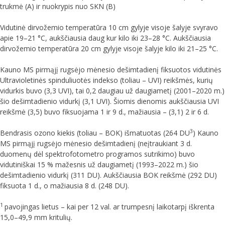
trukmė (A) ir nuokrypis nuo SKN (B)
Vidutinė dirvožemio temperatūra 10 cm gylyje visoje šalyje svyravo
apie 19–21 °C, aukščiausia daug kur kilo iki 23–28 °C. Aukščiausia
dirvožemio temperatūra 20 cm gylyje visoje šalyje kilo iki 21–25 °C.
Kauno MS pirmąjį rugsėjo mėnesio dešimtadienį fiksuotos vidutinės
Ultravioletinės spinduliuotės indekso (toliau – UVI) reikšmės, kurių
vidurkis buvo (3,3 UVI), tai 0,2 daugiau už daugiametį (2001–2020 m.)
šio dešimtadienio vidurkį (3,1 UVI). Šiomis dienomis aukščiausia UVI
reikšmė (3,5) buvo fiksuojama 1 ir 9 d., mažiausia – (3,1) 2 ir 6 d.
3
Bendrasis ozono kiekis (toliau – BOK) išmatuotas (264 DU
) Kauno
MS pirmąjį rugsėjo mėnesio dešimtadienį (neįtraukiant 3 d.
duomenų dėl spektrofotometro programos sutrikimo) buvo
vidutiniškai 15 % mažesnis už daugiametį (1993–2022 m.) šio
dešimtadienio vidurkį (311 DU). Aukščiausia BOK reikšmė (292 DU)
fiksuota 1 d., o mažiausia 8 d. (248 DU).
1
pavojingas lietus – kai per 12 val. ar trumpesnį laikotarpį iškrenta
15,0–49,9 mm kritulių.