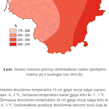
4 pav.
Vasario mėnesio pirmojo dešimtadienio Saulės spindėjimo
trukmė (A) ir nuokrypis nuo SKN (B)
Vidutinė dirvožemio temperatūra 10 cm gylyje visoje šalyje svyravo
apie -0…1 °C, žemiausia temperatūra šiame gylyje krito iki -1…1 °C.
Žemiausia dirvožemio temperatūra 20 cm gylyje visoje šalyje krito iki
-0…1 °C. Dešimtadienio pradžioje dirvožemiai vietomis buvo įšalę iki