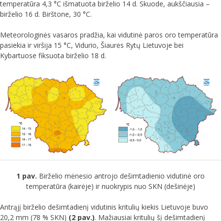
temperatūra 4,3 °C išmatuota birželio 14 d. Skuode, aukščiausia –
birželio 16 d. Birštone, 30 °C.
Meteorologinės vasaros pradžia, kai vidutinė paros oro temperatūra
pasiekia ir viršija 15 °C, Vidurio, Šiaurės Rytų Lietuvoje bei
Kybartuose fiksuota birželio 18 d.
1 pav.
Birželio mėnesio antrojo dešimtadienio vidutinė oro
temperatūra (kairėje) ir nuokrypis nuo SKN (dešinėje)
Antrąjį birželio dešimtadienį vidutinis kritulių kiekis Lietuvoje buvo
20,2 mm (78 % SKN)
(2 pav.)
. Mažiausiai kritulių šį dešimtadienį