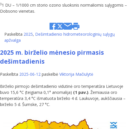
3
1 DU – 1/1000 cm storio ozono sluoksnis normaliomis sąlygomis –
Dobsono vienetas.
Paskelbta
2025
,
Dešimtadienio hidrometeorologinių sąlygų
apžvalga
2025 m. birželio mėnesio pirmasis
dešimtadienis
Paskelbta
2025-06-12
paskelbė
Viktorija Mačiulytė
Birželio pirmojo dešimtadienio vidutinė oro temperatūra Lietuvoje
buvo 15,6 °C (teigiama 0,1° anomalija)
(1 pav.)
. Žemiausia oro
temperatūra 3,4 °C išmatuota birželio 4 d. Laukuvoje, aukščiausia –
birželio 5 d. Šumske, 27 °C.