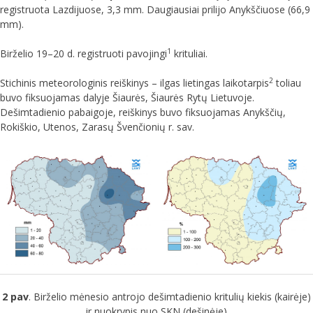
registruota Lazdijuose, 3,3 mm. Daugiausiai prilijo Anykščiuose (66,9
mm).
1
Birželio 19–20 d. registruoti pavojingi
krituliai.
2
Stichinis meteorologinis reiškinys – ilgas lietingas laikotarpis
toliau
buvo fiksuojamas dalyje Šiaurės, Šiaurės Rytų Lietuvoje.
Dešimtadienio pabaigoje, reiškinys buvo fiksuojamas Anykščių,
Rokiškio, Utenos, Zarasų Švenčionių r. sav.
2 pav
. Birželio mėnesio antrojo dešimtadienio kritulių kiekis (kairėje)
ir nuokrypis nuo SKN (dešinėje)