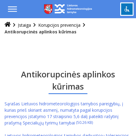
Praleisti
ir
pereiti
į
Įstaiga
Korupcijos prevencija
Pažymėti antraštes
turinį
title
Antikorupcinės aplinkos kūrimas
Tolinti
zoom_out
Priartinti
zoom_in
Sumažinti šriftą
remove_circle_outline
Padidinti šriftą
add_circle_outline
Antikorupcinės aplinkos
Šviesus kontrastas
brightness_high
kūrimas
Tamsus kontrastas
brightness_low
Grąžinti
Sąrašas Lietuvos hidrometeorologijos tarnybos pareigybių, į
cached
viską
kurias prieš skiriant asmenį, numatyta pagal korupcijos
prevencijos įstatymo 17 straipsnio 5,6 dalį pateikti rašytinį
į
prašymą Specialiųjų tyrimų tarnybai
pradinę
būseną
Lietuvos hidrometeorologijos tarnybos darbuotojų tolerancijos