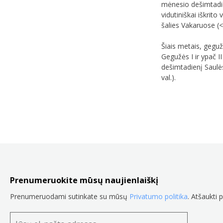
mėnesio dešimtadien
vidutiniškai iškrit
šalies Vakaruose (
Šiais metais, geguž
Gegužės I ir ypač I
dešimtadienį Saulės
val.).
Prenumeruokite mūsų naujienlaiškį
Prenumeruodami sutinkate su mūsų
Privatumo politika
. Atšaukti 