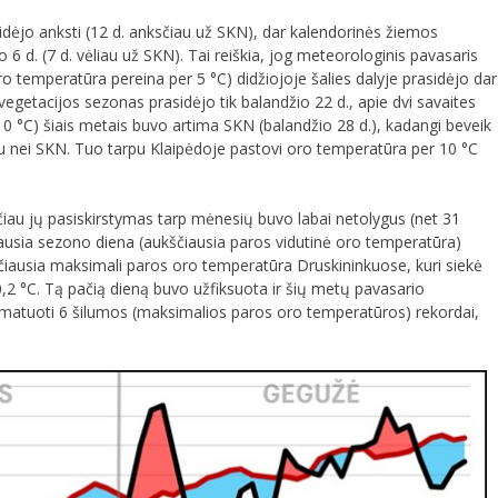
idėjo anksti (12 d. anksčiau už SKN), dar kalendorinės žiemos
o 6 d. (7 d. vėliau už SKN). Tai reiškia, jog meteorologinis pavasaris
oro temperatūra pereina per 5 °C) didžiojoje šalies dalyje prasidėjo dar
vegetacijos sezonas prasidėjo tik balandžio 22 d., apie dvi savaites
10 °C) šiais metais buvo artima SKN (balandžio 28 d.), kadangi beveik
liau nei SKN. Tuo tarpu Klaipėdoje pastovi oro temperatūra per 10 °C
čiau jų pasiskirstymas tarp mėnesių buvo labai netolygus (net 31
lčiausia sezono diena (aukščiausia paros vidutinė oro temperatūra)
ščiausia maksimali paros oro temperatūra Druskininkuose, kuri siekė
0,2 °C. Tą pačią dieną buvo užfiksuota ir šių metų pavasario
išmatuoti 6 šilumos (maksimalios paros oro temperatūros) rekordai,