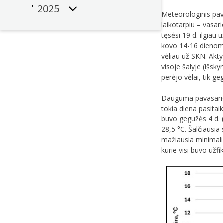
2025
Meteorologinis pava
laikotarpiu – vasar
tęsėsi 19 d. ilgiau
kovo 14-16 dienomis
vėliau už SKN. Akty
visoje šalyje (išsk
perėjo vėlai, tik ge
Dauguma pavasario 
tokia diena pasitai
buvo gegužės 4 d. 
28,5 °C. Šalčiausia
mažiausia minimali
kurie visi buvo užfi