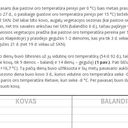
saris (kai pastovi oro temperatūra perėjo per 0 °C) šiais metais pras
io 27 d., o pasibaigė (pastovi oro temperatūra perėjo per 15 °C) birželi
 už SKN. Dėl labai šilto kovo, augalų vegetacijos sezonas (kai pastovi 
, net tris savaites anksčiau nei SKN (balandžio 6 d.), tačiau pajūryje 
viosios vegetacijos pradžia (kai pastovi oro temperatūra pereina per 
yrus Klaipėdoje) ji prasidėjo gegužės 1-2 dienomis, kas yra tik 3 d. vė
gužės 21 d. (net 19 d. vėliau už SKN).
dienų buvo šiltesnės už jų vidutinę oro temperatūrą (54 iš 92 d.), ta
kė kovą, tik 9 dienos – balandį ir 14 dienų – gegužę)
(1 pav.)
. Pati ši
(+16,7 °C). Tą pačią dieną buvo užfiksuota ir šių metų pavasario auk
 sezono diena buvo kovo 3 d., kurios vidutinė oro temperatūra siekė -
 paros oro temperatūra Rietave, kuri siekė -8 °C. Per pavasarį buvo 
ksuoti kovą.