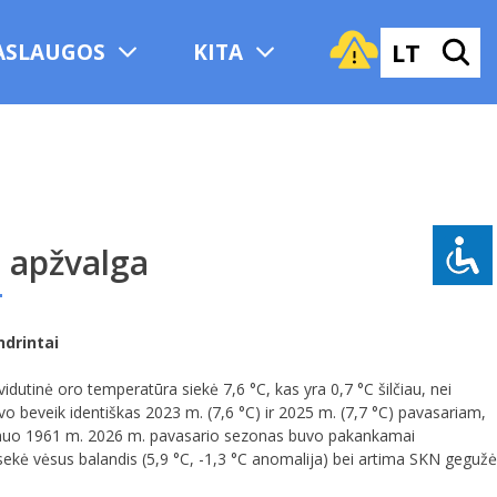
LT
ASLAUGOS
KITA
 apžvalga
ndrintai
idutinė oro temperatūra siekė 7,6 °C, kas yra 0,7 °C šilčiau, nei
eveik identiškas 2023 m. (7,6 °C) ir 2025 m. (7,7 °C) pavasariam,
ias nuo 1961 m. 2026 m. pavasario sezonas buvo pakankamai
o sekė vėsus balandis (5,9 °C, -1,3 °C anomalija) bei artima SKN gegužė