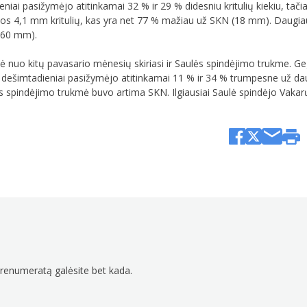
iai pasižymėjo atitinkamai 32 % ir 29 % didesniu kritulių kiekiu, tačia
o vos 4,1 mm kritulių, kas yra net 77 % mažiau už SKN (18 mm). Daugia
<60 mm).
ė nuo kitų pavasario mėnesių skiriasi ir Saulės spindėjimo trukme. Ge
I dešimtadieniai pasižymėjo atitinkamai 11 % ir 34 % trumpesne už da
 spindėjimo trukmė buvo artima SKN. Ilgiausiai Saulė spindėjo Vakarų 
prenumeratą galėsite bet kada.