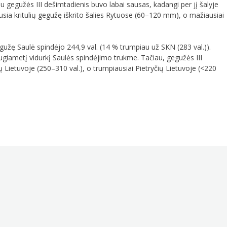
u gegužės III dešimtadienis buvo labai sausas, kadangi per jį šalyje
usia kritulių gegužę iškrito šalies Rytuose (60–120 mm), o mažiausiai
gužę Saulė spindėjo 244,9 val. (14 % trumpiau už SKN (283 val.)).
ugiametį vidurkį Saulės spindėjimo trukme. Tačiau, gegužės III
Lietuvoje (250–310 val.), o trumpiausiai Pietryčių Lietuvoje (<220