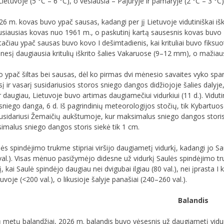
ietuvoje (5 °C – 6 °C), o vėsiausia – Pajūryje ir pamaryje (2 °C – 3 °C)
26 m. kovas buvo ypač sausas, kadangi per jį Lietuvoje vidutiniškai i
siausias kovas nuo 1961 m., o paskutinį kartą sausesnis kovas buvo 2
ačiau ypač sausas buvo kovo I dešimtadienis, kai krituliai buvo fiksuot
esį daugiausia kritulių iškrito šalies Vakaruose (9–12 mm), o mažiaus
ypač šiltas bei sausas, dėl ko pirmas dvi mėnesio savaites vyko spartu
sį ir vasarį susidariusios storos sniego dangos didžiojoje šalies dalyje
r daugiau, Lietuvoje buvo artimas daugiamečiui vidurkiui (11 d.). Vidut
sniego danga, 6 d. Iš pagrindinių meteorologijos stočių, tik Kybartuo
sidariusi Žemaičių aukštumoje, kur maksimalus sniego dangos storis s
imalus sniego dangos storis siekė tik 1 cm.
s spindėjimo trukme stipriai viršijo daugiametį vidurkį, kadangi jo Sau
 val.). Visas mėnuo pasižymėjo didesne už vidurkį Saulės spindėjimo t
, kai Saulė spindėjo daugiau nei dvigubai ilgiau (80 val.), nei įprasta 
voje (<200 val.), o likusioje šalyje panašiai (240–260 val.).
Balandis
ų metų balandžiai, 2026 m. balandis buvo vėsesnis už daugiametį vidur