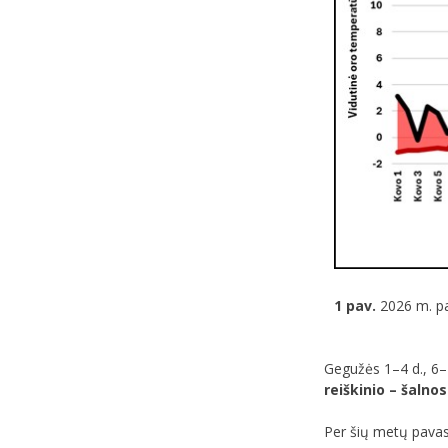
1 pav.
2026 m. pav
Gegužės 1–4 d., 6–1
reiškinio – šalno
Per šių metų pavas