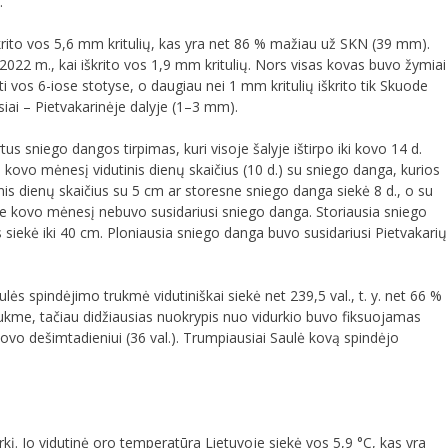
.
škrito vos 5,6 mm kritulių, kas yra net 86 % mažiau už SKN (39 mm).
022 m., kai iškrito vos 1,9 mm kritulių. Nors visas kovas buvo žymiai
i vos 6-iose stotyse, o daugiau nei 1 mm kritulių iškrito tik Skuode
iai – Pietvakarinėje dalyje (1–3 mm).
s sniego dangos tirpimas, kuri visoje šalyje ištirpo iki kovo 14 d.
, kovo mėnesį vidutinis dienų skaičius (10 d.) su sniego danga, kurios
inis dienų skaičius su 5 cm ar storesne sniego danga siekė 8 d., o su
se kovo mėnesį nebuvo susidariusi sniego danga. Storiausia sniego
iekė iki 40 cm. Ploniausia sniego danga buvo susidariusi Pietvakarių
lės spindėjimo trukmė vidutiniškai siekė net 239,5 val., t. y. net 66 %
rukme, tačiau didžiausias nuokrypis nuo vidurkio buvo fiksuojamas
I kovo dešimtadieniui (36 val.). Trumpiausiai Saulė kovą spindėjo
kį. Jo vidutinė oro temperatūra Lietuvoje siekė vos 5,9 °C, kas yra