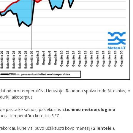
idutinė oro temperatūra Lietuvoje. Raudona spalva rodo šiltesnius, o
urkį laikotarpius.
iuje pasitaikė šalnos, pasiekusios
stichinio meteorologinio
uota temperatūra krito iki -5 °C.
ekordai, kurie visi buvo užfiksuoti kovo mėnesį
(2 lentelė.)
.