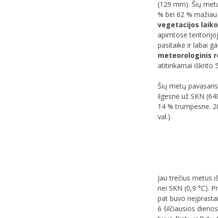
(129 mm). Šių metų
% bei 62 % mažiau k
vegetacijos laik
apimtose teritorijo
pasitaikė ir labai 
meteorologinis re
atitinkamai iškrito 
Šių metų pavasaris 
ilgesnė už SKN (64
14 % trumpesne. 20
val.).
Jau trečius metus i
nei SKN (0,9 °C). P
pat buvo neįprastai 
6 šilčiausios dieno