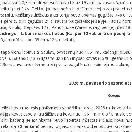
 pavasaris 0,3 mm drėgnesnis buvo tik už 1974 m. pavasarį. Ypač saus
ritulių nei SKN. Dėl to, jau balandžio III dešimtadienį buvo pradėtas 
otarpiu
. Reiškinys didžiausią teritoriją buvo apėmęs gegužės 7–8 d., t
je gerėjo, o iki gegužės 21 d. sausra baigėsi visoje šalyje. Tačiau n
gausių kritulių. Gegužės 12 d. Panočiuose (Varėnos raj.) bei gegužės 18
iškinys – labai smarkus lietus (kai per 12 val. ar trumpesnį la
55,4 mm/6 val. bei 53 mm/12 val. kritulių.
tapo vienu labiausiai Saulėtų pavasarių nuo 1961 m., kadangi jo Saulės
0 val.). Balandis (13 % ilgesnė už SKN) ir ypač kovas (66 % ilgesnė 
26 m. pavasaris užėmė trečią vietą pagal Saulės spindėjimo trukmę nuo
2026 m. pavasario sezono ats
Kovas
š eilės kovo mėnesis pasižymėjo ypač šiltais orais. 2026 m. kovo vidut
raėjęs kovas tapo antru šilčiausiu kovu nuo 1961 m. ir 0,3 °C nusileido 
šilti, kadangi jie atitinkamai buvo ketvirtas ir šeštas šilčiausi kovai 
s rekordai
(2 lentelė)
bei tai, jog visos mėnesio dienos buvo šiltesnė