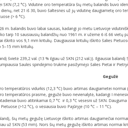
ei SKN (7,2 °C). Vidutine oro temperatūra šių metų balandis buvo iden
enų, net 21 iš 30, buvo šaltesnės už jų vidutinę daugiametę oro t
etuose (> 6 °C).
26 m. balandis buvo labai sausas, kadangi jo metu Lietuvoje vidutinišk
ko tarp 10 sausiausių balandžių nuo 1961 m. ir užėmė 6 iš 66 vietų p
ai iškrito vos 9,1 mm kritulių. Daugiausiai kritulių iškrito šalies Piet
to 5–15 mm kritulių.
dį švietė 239,2 val. (13 % ilgiau už SKN (212 val.)). Ilgiausiai balandį
rumpiausia Saulės spindėjimo trukme pasižymėjo šalies Pietai ir Pietryč
Gegužė
o temperatūros vidurkis (12,3 °C) buvo artimas daugiametei normai (
o temperatūros prasme, gegužė buvo nevienalytė, kadangi I mėnesio de
imtadieniai buvo atitinkamai 0,7 °C ir 0,3 °C vėsesni už SKN. Dauguma
Pietuose (>12 °C), o vėsiausia buvo Pajūryje (10 °C – 11 °C).
balandį, šių metų gegužę Lietuvoje iškrito artimas daugiamečiai normai kr
iau už SKN (53 mm). Nors šių metų gegužę iškrito artimas normai kritu