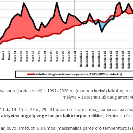
asario (juoda kreivė) ir 1991–2020 m. (raudona kreivė) laikotarpio v
mėlyna – šaltesnius už daugiametį vid
1 d., 14–15 d., 23 d., 29– 31 d. vietomis ore ir daug kur dirvos pavirš
s aktyvios augalų vegetacijos laikotarpiu
rodiklius, žemiausia fiks
arį buvo išmatuoti 6 šilumos (maksimalios paros oro temperatūros) r