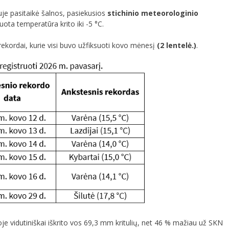
iuje pasitaikė šalnos, pasiekusios
stichinio meteorologinio
uota temperatūra krito iki -5 °C.
ekordai, kurie visi buvo užfiksuoti kovo mėnesį
(2 lentelė.)
.
e vidutiniškai iškrito vos 69,3 mm kritulių, net 46 % mažiau už SKN