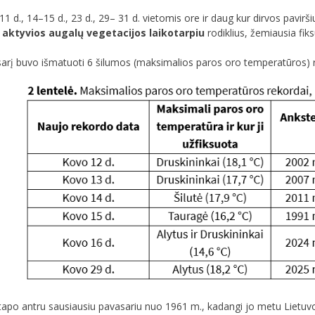
1 d., 14–15 d., 23 d., 29– 31 d. vietomis ore ir daug kur dirvos pavirš
s aktyvios augalų vegetacijos laikotarpiu
rodiklius, žemiausia fiks
arį buvo išmatuoti 6 šilumos (maksimalios paros oro temperatūros) r
tapo antru sausiausiu pavasariu nuo 1961 m., kadangi jo metu Lietuvoj