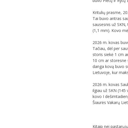
buvo Pietų ir Rytų L
Kritulių prasme, 20
Tai buvo antras sau
sausesnis už SKN, t
(1,1 mm). Kovo mėn
2026 m. kovas buvo 
Tačiau, dėl per sau
storis siekė 1 cm a
10 cm ar storesne 
danga kovą buvo su
Lietuvoje, kur maks
2026 m. kovas Saulė
ilgiau už SKN (145
kovo I dešimtadienį
Šiaurės Vakarų Lietu
Kitaip nei pastarųj