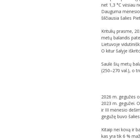
net 1,3 °C vėsiau n
Dauguma mėnesio di
šilčiausia šalies Pi
Kritulių prasme, 20
metų balandis pate
Lietuvoje vidutinišk
O kitur šalyje iškri
Saulė šių metų balan
(250–270 val.), o t
2026 m. gegužės or
2023 m. gegužei. Or
ir III mėnesio deš
gegužę buvo šalies 
Kitaip nei kovą ir 
kas yra tik 6 % maž