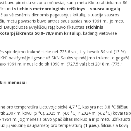
i buvo pirmi du sezono mėnesiai, kurių metu iškrito atitinkamai 86
fiksuoti
stichinis meteorologinis reiškinys – sausra augalų
ačiau vėlesnėmis dienomis pagausėjus kritulių, situacija sausros
ors šių metų pavasaris buvo antras sausiausias nuo 1961 m., jo metu
 d. Daujočiuose (Anykščių raj.) buvo fiksuotas
stichinis
ikotarpį iškrenta 50,0–79,9 mm kritulių)
, kadangi vietovėse
 spindėjimo trukmė siekė net 723,6 val., t. y. beveik 84 val. (13 %)
už SKN) pasižymėjo ilgesne už SKN Saulės spindėjimo trukme, o gegužė
 1961 m. ir nusileido tik 1990 m. (727,5 val.) bei 2018 m. (775,1
kiri mėnesiai
inė oro temperatūra Lietuvoje siekė 4,7 °C, kas yra net 3,8 °C šilčiau
tik 2007 m. kovui (5 °C). 2025 m. (4,6 °C) ir 2024 m. (4,2 °C) kovai taip
nuo 1961 m. Jog mėnesis buvo ypač šiltas indikuoja ir jo metu užfiksuoti
s už jų vidutinę daugiametę oro temperatūrą
(1 pav.)
. Šilčiausia kovą