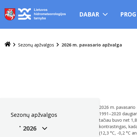
Praleisti
ir
DABAR
PROG
pereiti
į
turinį
Sezonų apžvalgos
2026 m. pavasario apžvalga
2026 m. pavasario s
1991–2020 daugiame
Sezonų apžvalgos
tačiau buvo net 1,
kontrastingas, kada
2026
(12,3 °C, -0,2 °C an