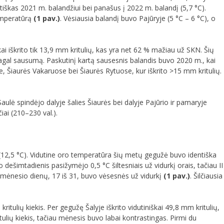
tiškas 2021 m. balandžiui bei panašus į 2022 m. balandį (5,7 °C).
emperatūrą
(1 pav.)
. Vėsiausia balandį buvo Pajūryje (5 °C – 6 °C), o
ai iškrito tik 13,9 mm kritulių, kas yra net 62 % mažiau už SKN. Šių
agal sausumą. Paskutinį kartą sausesnis balandis buvo 2020 m., kai
uose, Šiaurės Vakaruose bei Šiaurės Rytuose, kur iškrito >15 mm kritulių.
 Saulė spindėjo dalyje šalies Šiaurės bei dalyje Pajūrio ir pamaryje
iai (210–230 val.).
12,5 °C). Vidutine oro temperatūra šių metų gegužė buvo identiška
šimtadienis pasižymėjo 0,5 °C šiltesniais už vidurkį orais, tačiau II
 mėnesio dienų, 17 iš 31, buvo vėsesnės už vidurkį
(1 pav.)
. Šilčiausia
itulių kiekis. Per gegužę Šalyje iškrito vidutiniškai 49,8 mm kritulių,
lių kiekis, tačiau mėnesis buvo labai kontrastingas. Pirmi du