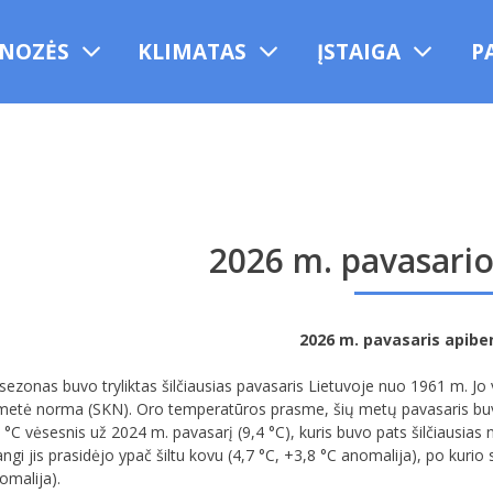
NOZĖS
KLIMATAS
ĮSTAIGA
P
2026 m. pavasario
2026 m. pavasaris apibe
ezonas buvo tryliktas šilčiausias pavasaris Lietuvoje nuo 1961 m. Jo v
tė norma (SKN). Oro temperatūros prasme, šių metų pavasaris buvo b
8 °C vėsesnis už 2024 m. pavasarį (9,4 °C), kuris buvo pats šilčiaus
ngi jis prasidėjo ypač šiltu kovu (4,7 °C, +3,8 °C anomalija), po kuri
omalija).