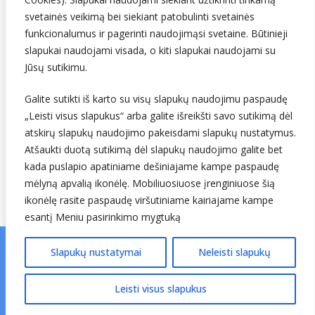
svetainės veikimą bei siekiant patobulinti svetainės
funkcionalumus ir pagerinti naudojimąsi svetaine. Būtinieji
slapukai naudojami visada, o kiti slapukai naudojami su
Jūsų sutikimu.
Galite sutikti iš karto su visų slapukų naudojimu paspaudę
„Leisti visus slapukus“ arba galite išreikšti savo sutikimą dėl
Sekite mus
atskirų slapukų naudojimo pakeisdami slapukų nustatymus.
Atšaukti duotą sutikimą dėl slapukų naudojimo galite bet
kada puslapio apatiniame dešiniajame kampe paspaudę
mėlyną apvalią ikonėlę. Mobiliuosiuose įrenginiuose šią
ikonėlę rasite paspaudę viršutiniame kairiajame kampe
esantį Meniu pasirinkimo mygtuką
Slapukų nustatymai
Neleisti slapukų
© Lietuvos hidrometeorologijos tarnyba prie Aplinkos
ministerijos. Visos teisės saugomos.
v25.01.06 ↗
Leisti visus slapukus