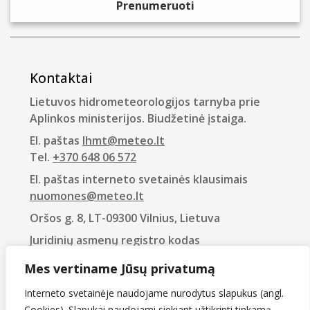
Kontaktai
Lietuvos hidrometeorologijos tarnyba prie
Aplinkos ministerijos. Biudžetinė įstaiga.
El. paštas
lhmt@meteo.lt
Tel.
+370 648 06 572
El. paštas interneto svetainės klausimais
nuomones@meteo.lt
Oršos g. 8, LT-09300 Vilnius, Lietuva
Juridinių asmenų registro kodas
290743240
Mes vertiname Jūsų privatumą
PVM mokėtojo kodas
LT907432416
Interneto svetainėje naudojame nurodytus slapukus (angl.
Cookies). Slapukai naudojami siekiant užtikrinti tinkamą