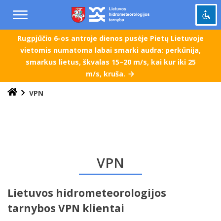
Praleisti
ir
pereiti
į
Rugpjūčio 6-os antroje dienos pusėje Pietų Lietuvoje
Pažymėti antraštes
turinį
title
vietomis numatoma labai smarki audra: perkūnija,
smarkus lietus, škvalas 15–20 m/s, kai kur iki 25
Tolinti
zoom_out
m/s, kruša.
Priartinti
zoom_in
VPN
Sumažinti šriftą
remove_circle_outline
Padidinti šriftą
add_circle_outline
Šviesus kontrastas
brightness_high
Tamsus kontrastas
brightness_low
VPN
Grąžinti
cached
viską
į
Lietuvos hidrometeorologijos
pradinę
tarnybos VPN klientai
būseną